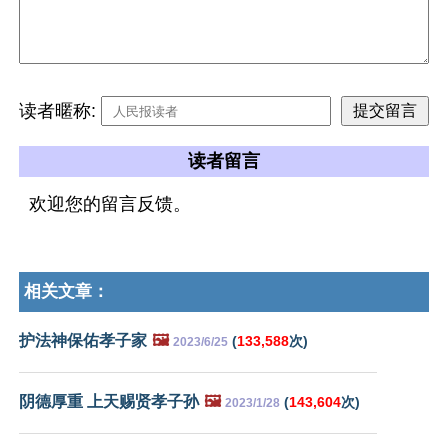
读者暱称:
读者留言
欢迎您的留言反馈。
相关文章：
护法神保佑孝子家
🖼️
(
133,588
次)
2023/6/25
阴德厚重 上天赐贤孝子孙
🖼️
(
143,604
次)
2023/1/28