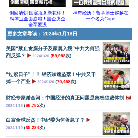
倒回清朝 国宴服务新花样！
神奇经历！哲学博士赵越在
钢琴业全面崩塌！国企央企
一个名为Cape
全军覆没
更多文章导读：
2024年1月18日
美国“禁止贪腐分子及家属入境”中共为何强
烈反弹？
▶️
(
59,998
次)
2024/1/20
“过紧日子”！？ 经济加速坠落！中共又干
掉一个产业
▶️
(
70,458
次)
2024/1/20
财经专家谢金河：中国经济的真正问题是集权独裁体制
🖼️
(
68,785
次)
2024/1/19
白宫全球反贪！中纪委为何著急了？
▶️
(
65,234
次)
2024/1/19