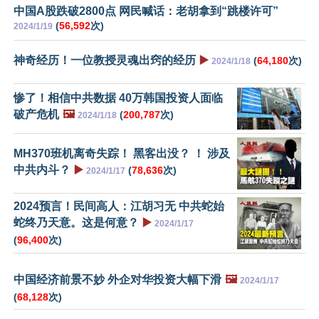
中国A股跌破2800点 网民喊话：老胡拿到“跳楼许可”
(
56,592
次)
2024/1/19
神奇经历！一位教授灵魂出窍的经历
▶️
(
64,180
次)
2024/1/18
惨了！相信中共数据 40万韩国投资人面临
破产危机
🖼️
(
200,787
次)
2024/1/18
MH370班机离奇失踪！ 黑客出没？ ！ 涉及
中共内斗？
▶️
(
78,636
次)
2024/1/17
2024预言！民间高人：江胡习无 中共蛇始
蛇终乃天意。这是何意？
▶️
2024/1/17
(
96,400
次)
中国经济前景不妙 外企对华投资大幅下滑
🖼️
2024/1/17
(
68,128
次)