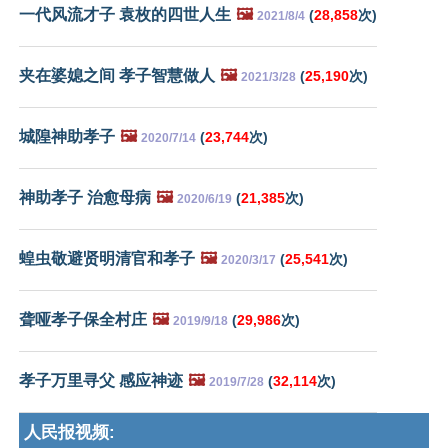
一代风流才子 袁枚的四世人生
🖼️
(
28,858
次)
2021/8/4
夹在婆媳之间 孝子智慧做人
🖼️
(
25,190
次)
2021/3/28
城隍神助孝子
🖼️
(
23,744
次)
2020/7/14
神助孝子 治愈母病
🖼️
(
21,385
次)
2020/6/19
蝗虫敬避贤明清官和孝子
🖼️
(
25,541
次)
2020/3/17
聋哑孝子保全村庄
🖼️
(
29,986
次)
2019/9/18
孝子万里寻父 感应神迹
🖼️
(
32,114
次)
2019/7/28
人民报视频: