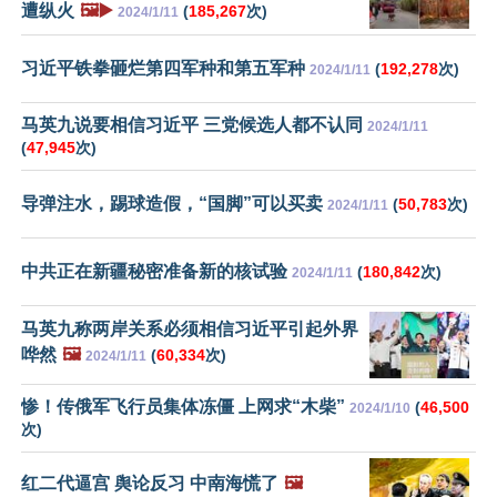
遭纵火
🖼️▶️
(
185,267
次)
2024/1/11
习近平铁拳砸烂第四军种和第五军种
(
192,278
次)
2024/1/11
马英九说要相信习近平 三党候选人都不认同
2024/1/11
(
47,945
次)
导弹注水，踢球造假，“国脚”可以买卖
(
50,783
次)
2024/1/11
中共正在新疆秘密准备新的核试验
(
180,842
次)
2024/1/11
马英九称两岸关系必须相信习近平引起外界
哗然
🖼️
(
60,334
次)
2024/1/11
惨！传俄军飞行员集体冻僵 上网求“木柴”
(
46,500
2024/1/10
次)
红二代逼宫 舆论反习 中南海慌了
🖼️