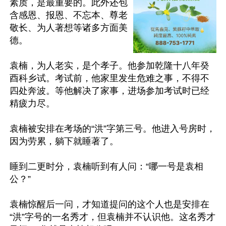
素质，是最重要的。此外还包
含感恩、报恩、不忘本、尊老
敬长、为人著想等诸多方面美
德。

袁楠，为人老实，是个孝子。他参加乾隆十八年癸
酉科乡试。考试前，他家里发生危难之事，不得不
四处奔波。等他解决了家事，进场参加考试时已经
精疲力尽。

袁楠被安排在考场的“洪”字第三号。他进入号房时，
因为劳累，躺下就睡著了。

睡到二更时分，袁楠听到有人问：“哪一号是袁相
公？”

袁楠惊醒后一问，才知道提问的这个人也是安排在
“洪”字号的一名秀才，但袁楠并不认识他。这名秀才