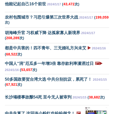
他能记起自己16个前世
(
43,472
次)
2024/1/17
农村包围城市？习恐引爆第三次世界大战
(
199,059
2024/1/17
次)
胡海峰升官 习权威下降 达孤家寡人新境界
2024/1/17
(
208,289
次)
都是中共害的！四不青年、三无婚礼方兴未艾
▶️
2024/1/16
(
68,522
次)
中国人“润”厄瓜多一年增3倍 靠存款利率潇洒过日
🖼️▶️
(
53,657
次)
2024/1/16
50多国政要贺台湾大选 中共分别抗议，累死了！
2024/1/15
(
67,921
次)
长沙塌楼事故酿54死 至今无人被审判
(
38,682
次)
2024/1/15
中共失算了 这回连小粉红也纷纷倒戈！
🖼️