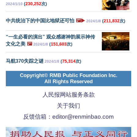
(
230,252
次)
2024/1/10
中共统治下的中国比地狱还可怕
🖼️▶️
(
211,832
次)
2024/1/8
“一生必看的演出” 观众感谢神韵展示神传
文化之美
🖼️
(
151,603
次)
2024/1/8
马航370失踪之谜
(
75,314
次)
2024/1/8
Copyright© RMB Public Foundation Inc.
All Rights Reserved
人民报网站服务条款
关于我们
反馈信箱：
editor@renminbao.com