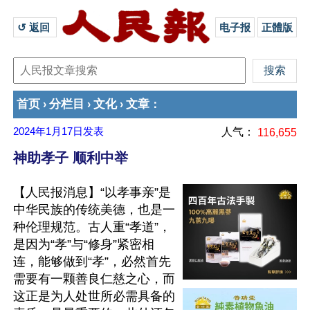
↺ 返回 
电子报
正體版
首页
分栏目
文化
文章
›
›
›
：
2024年1月17日
发表
人气：
116,655
神助孝子 顺利中举
【人民报消息】“以孝事亲”是
中华民族的传统美德，也是一
种伦理规范。古人重“孝道”，
是因为“孝”与“修身”紧密相
连，能够做到“孝”，必然首先
需要有一颗善良仁慈之心，而
这正是为人处世所必需具备的