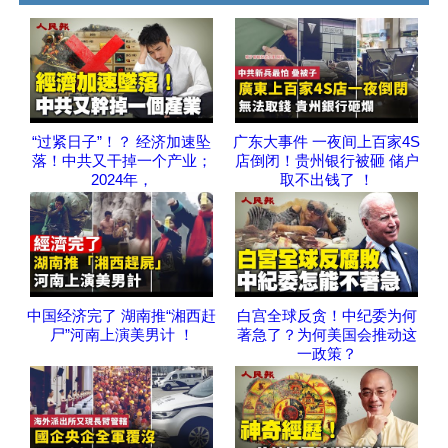
“过紧日子”！？ 经济加速坠
广东大事件 一夜间上百家4S
落！中共又干掉一个产业；
店倒闭！贵州银行被砸 储户
2024年，
取不出钱了 ！
中国经济完了 湖南推“湘西赶
白宫全球反贪！中纪委为何
尸”河南上演美男计 ！
著急了？为何美国会推动这
一政策？