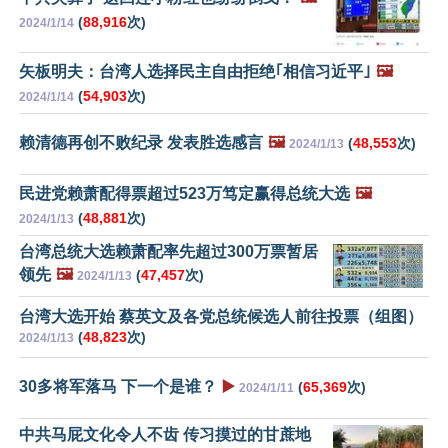
(
88,916
次)
2024/1/14
矢板明夫：台湾人选择民主自由拒绝｢相信习近平｣
🖼️
(
54,903
次)
2024/1/14
赖清德再创不败纪录 发表胜选感言
🖼️
(
48,553
次)
2024/1/13
民进党赖萧配得票超过523万笃定赢得总统大选
🖼️
(
48,881
次)
2024/1/13
台湾总统大选赖萧配率先超过300万票暂居
领先
🖼️
(
47,457
次)
2024/1/13
台湾大选开始 蔡英文及各党总统候选人前往投票（组图）
(
48,823
次)
2024/1/13
30多将军落马 下一个是谁？
▶️
(
65,369
次)
2024/1/11
中共马屁文化令人不齿 传习摸过的甘蔗地