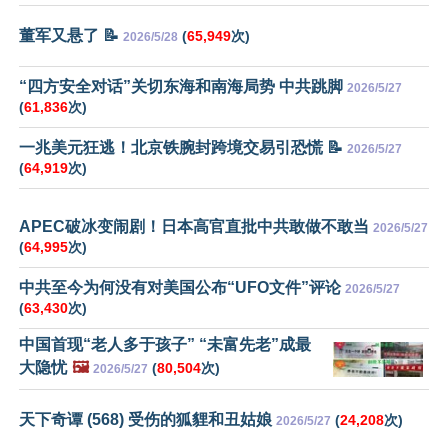
董军又悬了 📝
(
65,949
次)
2026/5/28
“四方安全对话”关切东海和南海局势 中共跳脚
2026/5/27
(
61,836
次)
一兆美元狂逃！北京铁腕封跨境交易引恐慌 📝
2026/5/27
(
64,919
次)
APEC破冰变闹剧！日本高官直批中共敢做不敢当
2026/5/27
(
64,995
次)
中共至今为何没有对美国公布“UFO文件”评论
2026/5/27
(
63,430
次)
中国首现“老人多于孩子” “未富先老”成最
大隐忧
🖼️
(
80,504
次)
2026/5/27
天下奇谭 (568) 受伤的狐貍和丑姑娘
(
24,208
次)
2026/5/27