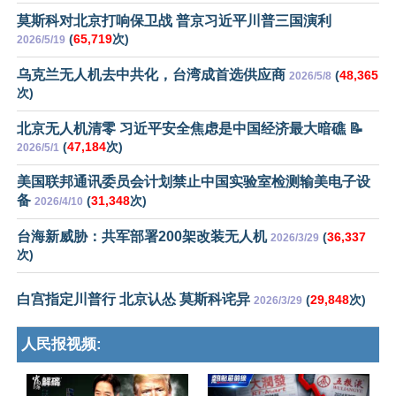
莫斯科对北京打响保卫战 普京习近平川普三国演利
(
65,719
次)
2026/5/19
乌克兰无人机去中共化，台湾成首选供应商
(
48,365
2026/5/8
次)
北京无人机清零 习近平安全焦虑是中国经济最大暗礁 📝
(
47,184
次)
2026/5/1
美国联邦通讯委员会计划禁止中国实验室检测输美电子设
备
(
31,348
次)
2026/4/10
台海新威胁：共军部署200架改装无人机
(
36,337
2026/3/29
次)
白宫指定川普行 北京认怂 莫斯科诧异
(
29,848
次)
2026/3/29
人民报视频: