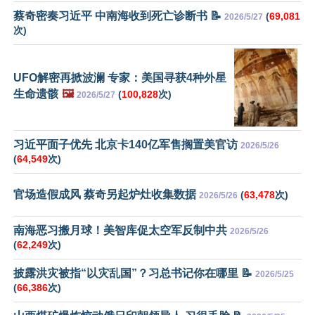
蔡奇密奏习近平 中南海收到死亡诊断书 📝
(
69,081
2026/5/27
次)
UFO解密再掀波澜 专家：美国寻获4种外星
生命遗骸
🖼️
(
100,828
次)
2026/5/27
习近平面子优先 北京卡140亿军售搁置美官访
2026/5/26
(
64,549
次)
官场造假成风 蔡奇另起炉灶收集数据
(
63,478
次)
2026/5/26
南海恶习搬月球！美智库促太空军反制中共
2026/5/26
(
62,249
次)
披露洪灾被指“以灾乱国”？习总书记你在哪里 📝
2026/5/25
(
66,386
次)