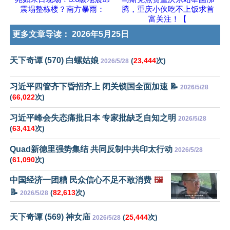
震塌整栋楼？南方暴雨：
腾，重庆小伙吃不上饭求首
富关注！【
更多文章导读：
2026年5月25日
天下奇谭 (570) 白螺姑娘
(
23,444
次)
2026/5/28
习近平四管齐下昏招齐上 闭关锁国全面加速 📝
2026/5/28
(
66,022
次)
习近平峰会失态痛批日本 专家批缺乏自知之明
2026/5/28
(
63,414
次)
Quad新德里强势集结 共同反制中共印太行动
2026/5/28
(
61,090
次)
中国经济一团糟 民众信心不足不敢消费
🖼️
📝
(
82,613
次)
2026/5/28
天下奇谭 (569) 神女庙
(
25,444
次)
2026/5/28