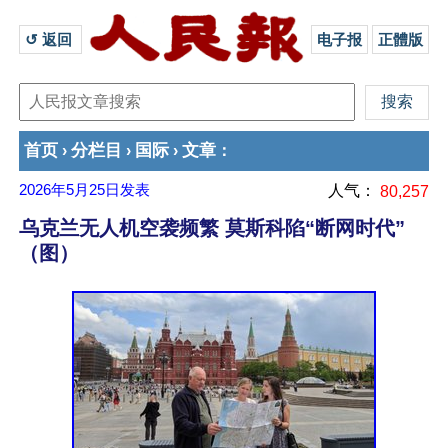
↺ 返回 
电子报
正體版
首页
分栏目
国际
文章
›
›
›
：
2026年5月25日
发表
人气：
80,257
乌克兰无人机空袭频繁 莫斯科陷“断网时代”
（图）