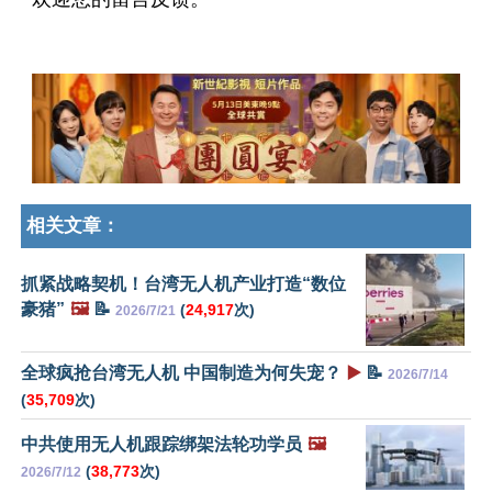
相关文章：
抓紧战略契机！台湾无人机产业打造“数位
豪猪”
🖼️
📝
(
24,917
次)
2026/7/21
全球疯抢台湾无人机 中国制造为何失宠？
▶️
📝
2026/7/14
(
35,709
次)
中共使用无人机跟踪绑架法轮功学员
🖼️
(
38,773
次)
2026/7/12