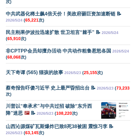
次)
中共武器化稀土飙4倍天价！美政府砸巨资加速断链 📝
(
65,221
次)
2026/5/24
民主刚果伊波拉迅速扩散 世卫坦言“棘手” 📝
2026/5/24
(
65,910
次)
非CPTPP会员却擅办活动 中共动作粗鲁惹怒各国
2026/5/24
(
68,068
次)
天下奇谭 (565) 猫孩的故事
(
25,155
次)
2026/5/23
蔡奇报告吓傻习近平 史上最严昏招出台 📝
(
73,233
2026/5/23
次)
川普以“奉承术”与中共过招 破除“东升西
降”迷思
🖼️
📝
(
108,220
次)
2026/5/23
山西沁源煤矿瓦斯爆炸已致8死38被困 震惊习李 📝
(
63,145
次)
2026/5/23