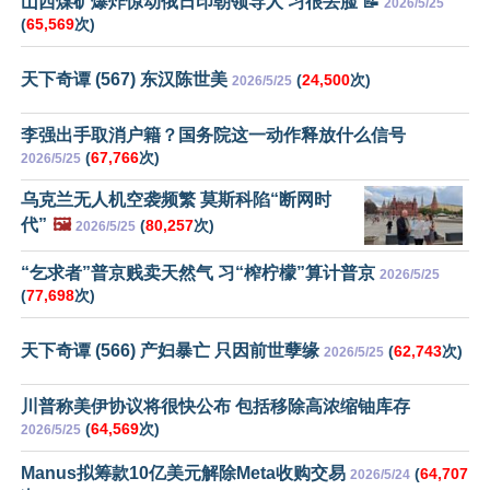
山西煤矿爆炸惊动俄日印朝领导人 习很丢脸 📝
2026/5/25
(
65,569
次)
天下奇谭 (567) 东汉陈世美
(
24,500
次)
2026/5/25
李强出手取消户籍？国务院这一动作释放什么信号
(
67,766
次)
2026/5/25
乌克兰无人机空袭频繁 莫斯科陷“断网时
代”
🖼️
(
80,257
次)
2026/5/25
“乞求者”普京贱卖天然气 习“榨柠檬”算计普京
2026/5/25
(
77,698
次)
天下奇谭 (566) 产妇暴亡 只因前世孽缘
(
62,743
次)
2026/5/25
川普称美伊协议将很快公布 包括移除高浓缩铀库存
(
64,569
次)
2026/5/25
Manus拟筹款10亿美元解除Meta收购交易
(
64,707
2026/5/24