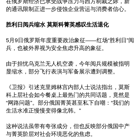
在俄罗斯经济已承受战争压力与西方制裁之际，新
的通讯限制正进一步侵蚀企业营运与消费者信心。

胜利日阅兵缩水 莫斯科菁英感叹生活退化
5月9日俄罗斯年度重要政治象征——红场“胜利日”阅
兵，也被外界视为安全焦虑升高的象征。

由于担忧乌克兰无人机空袭，今年阅兵规模被指明
显缩水，部分飞行表演与军备展示遭到调整。

《卫报》引述克里姆林宫内部人士说法指出，莫斯
科上层社会如今餐桌上最热门的共同话题，竟然是
“网路问题”。部分俄国菁英甚至私下自嘲：“我们的
生活水准正慢慢变得像北韩。”

这种说法虽带有夸张成分，但也反映部分俄国中产
与菁英阶层对社会环境恶化的焦虑。
