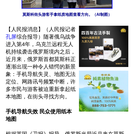
莫斯科街头游客手拿纸质地图查看方向。（AI制图）
【人民报消息】（人民报记者
孔屏
综合报导）随著俄乌战争
进入第4年，乌克兰远程无人
机持续袭击俄罗斯境内之后，
近月来，俄罗斯首都莫斯科正
逐渐出现一种令人错愕的新景
象：手机导航失灵、地图无法
定位、网路讯号频繁中断，许
多市民与游客被迫重新拿起纸
本地图，在街头寻找方向。 

手机导航失效 民众使用纸本
地图