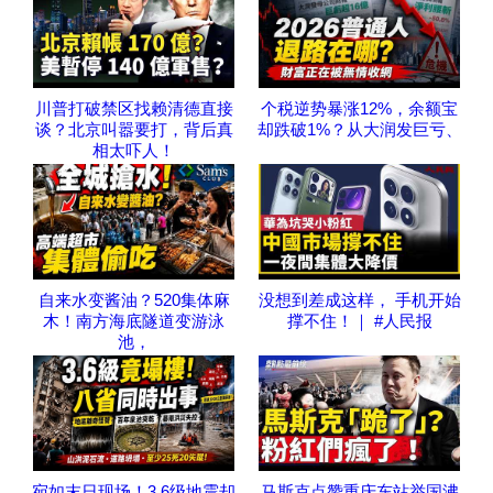
川普打破禁区找赖清德直接
个税逆势暴涨12%，余额宝
谈？北京叫嚣要打，背后真
却跌破1%？从大润发巨亏、
相太吓人！
自来水变酱油？520集体麻
没想到差成这样， 手机开始
木！南方海底隧道变游泳
撑不住！｜ #人民报
池，
宛如末日现场！3.6级地震却
马斯克点赞重庆东站举国沸