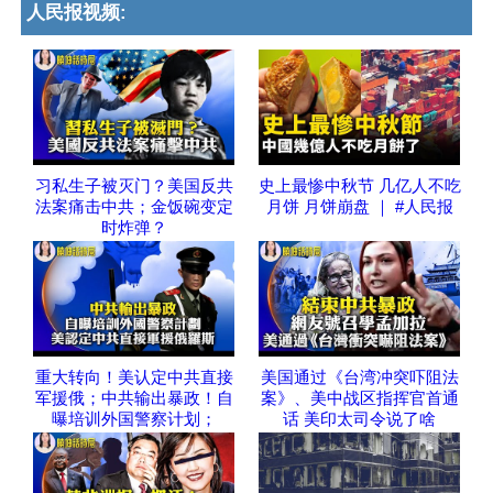
人民报视频:
习私生子被灭门？美国反共
史上最惨中秋节 几亿人不吃
法案痛击中共；金饭碗变定
月饼 月饼崩盘 ｜ #人民报
时炸弹？
重大转向！美认定中共直接
美国通过《台湾冲突吓阻法
军援俄；中共输出暴政！自
案》、美中战区指挥官首通
曝培训外国警察计划；
话 美印太司令说了啥