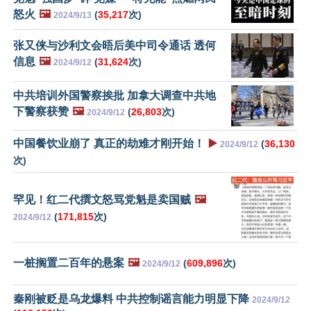
怒火
🖼️
(
35,217
次)
2024/9/13
张又侠与沙利文会晤后美中司令通话 透何
信息
🖼️
(
31,624
次)
2024/9/12
中共培训外国警察挨批 加拿大调查中共地
下警察获赞
🖼️
(
26,803
次)
2024/9/12
中国餐饮业崩了 真正的劫难才刚开始！
▶️
(
36,130
2024/9/12
次)
罕见！红二代撰文怒骂党魁是卖国贼
🖼️
(
171,815
次)
2024/9/12
一桩搁置二百年的悬案
🖼️
(
609,896
次)
2024/9/12
秦刚被贬是乌龙爆料 中共控制谣言能力明显下降
2024/9/12