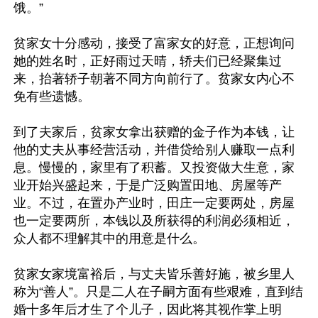
饿。”

贫家女十分感动，接受了富家女的好意，正想询问
她的姓名时，正好雨过天晴，轿夫们已经聚集过
来，抬著轿子朝著不同方向前行了。贫家女内心不
免有些遗憾。

到了夫家后，贫家女拿出获赠的金子作为本钱，让
他的丈夫从事经营活动，并借贷给别人赚取一点利
息。慢慢的，家里有了积蓄。又投资做大生意，家
业开始兴盛起来，于是广泛购置田地、房屋等产
业。不过，在置办产业时，田庄一定要两处，房屋
也一定要两所，本钱以及所获得的利润必须相近，
众人都不理解其中的用意是什么。

贫家女家境富裕后，与丈夫皆乐善好施，被乡里人
称为“善人”。只是二人在子嗣方面有些艰难，直到结
婚十多年后才生了个儿子，因此将其视作掌上明