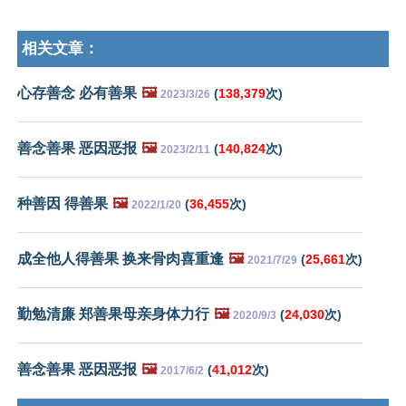
相关文章：
心存善念 必有善果
🖼️
(
138,379
次)
2023/3/26
善念善果 恶因恶报
🖼️
(
140,824
次)
2023/2/11
种善因 得善果
🖼️
(
36,455
次)
2022/1/20
成全他人得善果 换来骨肉喜重逢
🖼️
(
25,661
次)
2021/7/29
勤勉清廉 郑善果母亲身体力行
🖼️
(
24,030
次)
2020/9/3
善念善果 恶因恶报
🖼️
(
41,012
次)
2017/6/2