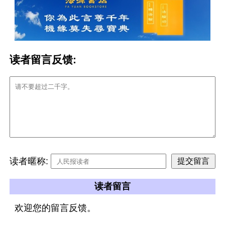
读者留言反馈:
读者暱称:
读者留言
欢迎您的留言反馈。