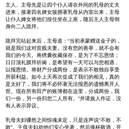
主人、主母先是让四个仆人请在外间的乳母的丈夫
进来，接著四名婢女簇拥著乳母从内室出来，主母
让仆人婢女将他们按住坐在上座，随后主人主母倒
身向二人跪拜。

跪拜完站起来后，主母道：“当初承蒙赠送金子的，
就是我们这对贫贱夫妻。没有您的善举，就不会有
我们的今天。将绣囊收藏保存，是为了不忘恩情；
日日顶礼膜拜祈祷，是希望有一天可以与您相遇，
以报恩情。将财产分成两份，是表示不敢独自享受
所获利益。如今上天再次促成了我们的相见，真的
是太好了，我们将不必怀著无法报恩的遗憾离开人
世。现在所有田产的账簿都在这里，分成两份，我
们一份，另一份归您二人所有。”并请族人作证，没
有人表示异议。

乳母夫妇骤然之间惊魂未定，只是连声说“不敢，不
敢”。主母夫妇劝他们安心坐著，然后捧杯敬酒，开