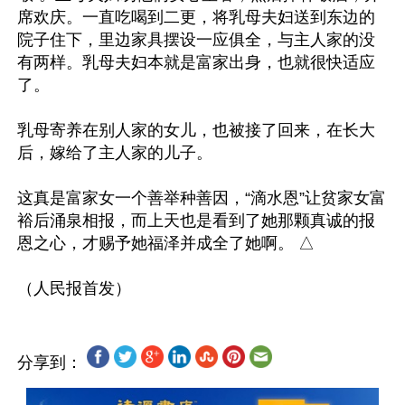
席欢庆。一直吃喝到二更，将乳母夫妇送到东边的
院子住下，里边家具摆设一应俱全，与主人家的没
有两样。乳母夫妇本就是富家出身，也就很快适应
了。

乳母寄养在别人家的女儿，也被接了回来，在长大
后，嫁给了主人家的儿子。

这真是富家女一个善举种善因，“滴水恩”让贫家女富
裕后涌泉相报，而上天也是看到了她那颗真诚的报
恩之心，才赐予她福泽并成全了她啊。 △

分享到：