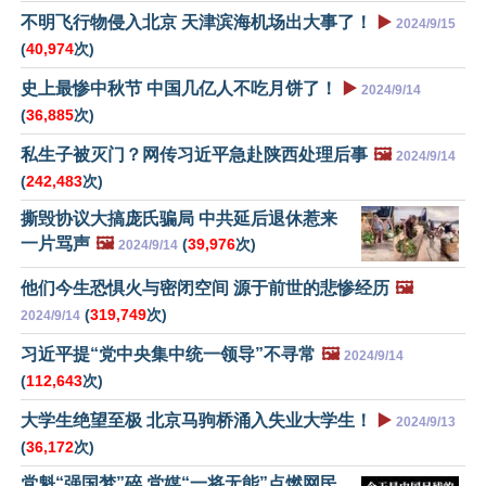
不明飞行物侵入北京 天津滨海机场出大事了！
▶️
2024/9/15
(
40,974
次)
史上最惨中秋节 中国几亿人不吃月饼了！
▶️
2024/9/14
(
36,885
次)
私生子被灭门？网传习近平急赴陕西处理后事
🖼️
2024/9/14
(
242,483
次)
撕毁协议大搞庞氏骗局 中共延后退休惹来
一片骂声
🖼️
(
39,976
次)
2024/9/14
他们今生恐惧火与密闭空间 源于前世的悲惨经历
🖼️
(
319,749
次)
2024/9/14
习近平提“党中央集中统一领导”不寻常
🖼️
2024/9/14
(
112,643
次)
大学生绝望至极 北京马驹桥涌入失业大学生！
▶️
2024/9/13
(
36,172
次)
党魁“强国梦”碎 党媒“一将无能”点燃网民