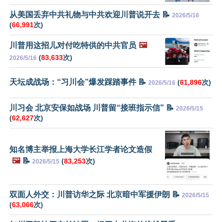
从美国丢弃中共礼物与中共欢迎川普说开去 📝
2026/5/16
(
66,991
次)
川普用这招儿对付吃特供的中共官员
🖼️
(
83,633
次)
2026/5/16
天坛成战场：“习川会”爆发踩踏事件 📝
(
61,896
次)
2026/5/16
川习会 北京安保如战场 川普留“接班指示信” 📝
2026/5/15
(
62,627
次)
知名博主举报上海大学长江学者论文造假
🖼️
📝
(
83,253
次)
2026/5/15
双面人外交：川普访华之际 北京暗中军援伊朗 📝
2026/5/15
(
63,066
次)