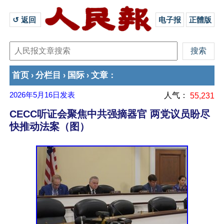
↺ 返回 
电子报
正體版
首页
分栏目
国际
文章
›
›
›
：
2026年5月16日
发表
人气：
55,231
CECC听证会聚焦中共强摘器官 两党议员盼尽
快推动法案（图）