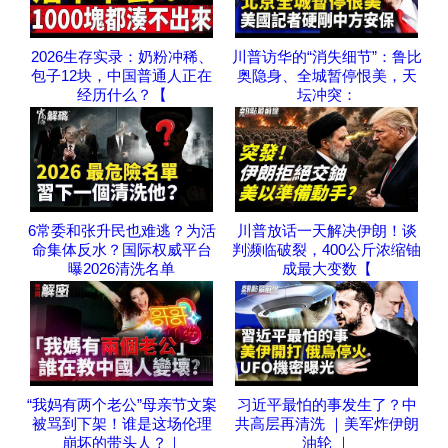
2026生存实录：奶粉冲稀、
川普访华的“消失细节”：鲁比
包子12块，中国普通人正在
奥隐身、全城暂停恨美，天
经历什么？【
坛冲突：
6常委和张升民也难逃？为活
川普放话一天解决伊朗！谈
命集体反水？国际权威平台
判濒临破裂，400公斤浓缩铀
曝2026清洗名单
成最大变数【
“我妈有两个老公”母亲节文案
习近平最怕的事发生了？中
被骂到下架！谁是这场伦理
共高层再清洗 ｜美军炸伊朗
崩坏的带头人？｜
油轮 ｜