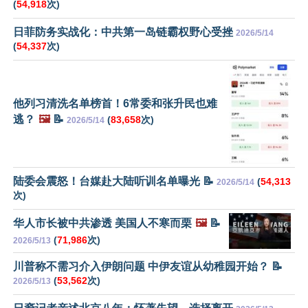
(
54,918
次)
日菲防务实战化：中共第一岛链霸权野心受挫
2026/5/14
(
54,337
次)
他列习清洗名单榜首！6常委和张升民也难
逃？
🖼️
📝
(
83,658
次)
2026/5/14
陆委会震怒！台媒赴大陆听训名单曝光 📝
(
54,313
2026/5/14
次)
华人市长被中共渗透 美国人不寒而栗
🖼️
📝
(
71,986
次)
2026/5/13
川普称不需习介入伊朗问题 中伊友谊从幼稚园开始？ 📝
(
53,562
次)
2026/5/13