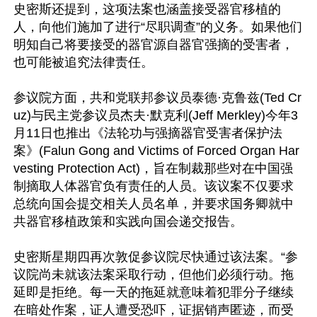
史密斯还提到，这项法案也涵盖接受器官移植的
人，向他们施加了进行“尽职调查”的义务。如果他们
明知自己将要接受的器官源自器官强摘的受害者，
也可能被追究法律责任。

参议院方面，共和党联邦参议员泰德·克鲁兹(Ted Cr
uz)与民主党参议员杰夫·默克利(Jeff Merkley)今年3
月11日也推出《法轮功与强摘器官受害者保护法
案》(Falun Gong and Victims of Forced Organ Har
vesting Protection Act)，旨在制裁那些对在中国强
制摘取人体器官负有责任的人员。该议案不仅要求
总统向国会提交相关人员名单，并要求国务卿就中
共器官移植政策和实践向国会递交报告。

史密斯星期四再次敦促参议院尽快通过该法案。“参
议院尚未就该法案采取行动，但他们必须行动。拖
延即是拒绝。每一天的拖延就意味着犯罪分子继续
在暗处作案，证人遭受恐吓，证据销声匿迹，而受