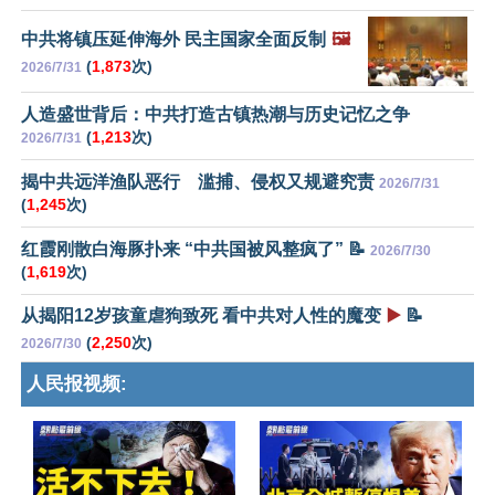
中共将镇压延伸海外 民主国家全面反制
🖼️
(
1,873
次)
2026/7/31
人造盛世背后：中共打造古镇热潮与历史记忆之争
(
1,213
次)
2026/7/31
揭中共远洋渔队恶行 滥捕、侵权又规避究责
2026/7/31
(
1,245
次)
红霞刚散白海豚扑来 “中共国被风整疯了” 📝
2026/7/30
(
1,619
次)
从揭阳12岁孩童虐狗致死 看中共对人性的魔变
▶️
📝
(
2,250
次)
2026/7/30
人民报视频: