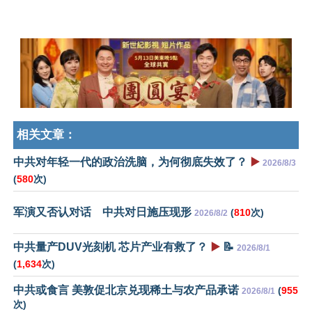
相关文章：
中共对年轻一代的政治洗脑，为何彻底失效了？
▶️
2026/8/3
(
580
次)
军演又否认对话 中共对日施压现形
(
810
次)
2026/8/2
中共量产DUV光刻机 芯片产业有救了？
▶️
📝
2026/8/1
(
1,634
次)
中共或食言 美敦促北京兑现稀土与农产品承诺
(
955
2026/8/1
次)