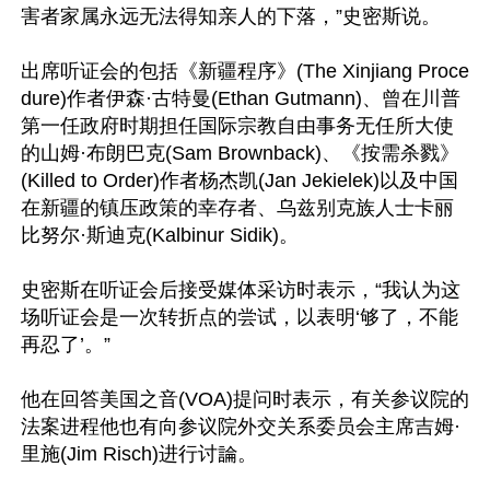
害者家属永远无法得知亲人的下落，”史密斯说。

出席听证会的包括《新疆程序》(The Xinjiang Proce
dure)作者伊森·古特曼(Ethan Gutmann)、曾在川普
第一任政府时期担任国际宗教自由事务无任所大使
的山姆·布朗巴克(Sam Brownback)、《按需杀戮》
(Killed to Order)作者杨杰凯(Jan Jekielek)以及中国
在新疆的镇压政策的幸存者、乌兹别克族人士卡丽
比努尔·斯迪克(Kalbinur Sidik)。

史密斯在听证会后接受媒体采访时表示，“我认为这
场听证会是一次转折点的尝试，以表明‘够了，不能
再忍了’。”

他在回答美国之音(VOA)提问时表示，有关参议院的
法案进程他也有向参议院外交关系委员会主席吉姆·
里施(Jim Risch)进行讨論。
