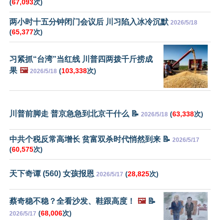
(
67,093
次)
两小时十五分钟闭门会议后 川习陷入冰冷沉默
2026/5/18
(
65,377
次)
习紧抓“台湾”当红线 川普四两拨千斤捞成
果
🖼️
(
103,338
次)
2026/5/18
川普前脚走 普京急急到北京干什么 📝
(
63,338
次)
2026/5/18
中共个税反常高增长 贫富双杀时代悄然到来 📝
2026/5/17
(
60,575
次)
天下奇谭 (560) 女孩报恩
(
28,825
次)
2026/5/17
蔡奇稳不稳？全看沙发、鞋跟高度！
🖼️
📝
(
68,006
次)
2026/5/17