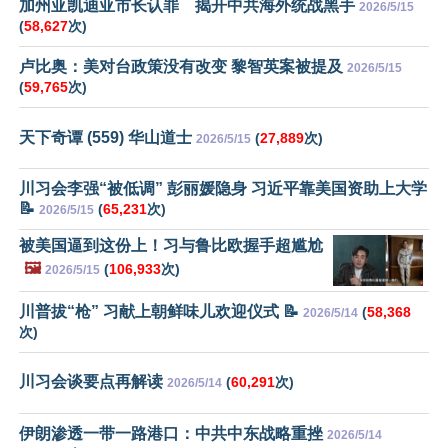
加州亚凯迪亚市长认罪 揭开中共海外统战黑手
2026/5/15
(
58,627
次)
卢比奥：美对台政策没有改变 黎智英案被提及
2026/5/15
(
59,765
次)
天下奇谭 (559) 华山道士
(
27,889
次)
2026/5/15
川习会李强“被低调” 彭丽媛隐身 习近平靠美国资助上大学
📝
(
65,231
次)
2026/5/15
被美国逼到这份上！习与鲁比欧握手超尴尬
🖼️
(
106,933
次)
2026/5/15
川普拔“枪” 习献上朝鲜味儿欢迎仪式 📝
(
58,368
2026/5/14
次)
川习会谈要点再解读
(
60,291
次)
2026/5/14
伊朗渗透一带一路港口：中共中东战略重挫
2026/5/14