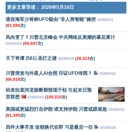
更多文章导读：
2026年5月16日
退役海军少将称UFO疑由“非人类智能”操控
2026/5/19
(
61,585
次)
风向变了？川普北京峰会 中共网络反美潮的幕后算计
(
66,697
次)
2026/5/19
天下奇谭 (561) 圣灯之谜
(
26,314
次)
2026/5/19
川普突发与外星人AI合照 印证UFO传闻？ 📝
2026/5/19
(
66,918
次)
幼发拉底河龙脉断裂惊现干枯 引起末日预
言联想
🖼️
(
105,310
次)
2026/5/19
美国或更猛烈打击伊朗 谁支持伊朗 川普或跟谁急
2026/5/19
(
61,345
次)
四件大事齐发 改朝换代在即 习是最后一任 📝
2026/5/18