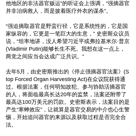
他地区的非法器官贩运”的听证会上强调，“强摘器官
并非治病救人，而是披着医疗外衣的谋杀”。

“强迫摘取器官是野蛮行径，它是系统性的，它是国
家纵容的，它更是一笔巨大的生意，” 史密斯众议员
说，“坦率地讲，没人希望习近平或弗拉基米尔·普京
(Vladimir Putin)能够长生不死。我想在这一点上，
两党之间应当会达成广泛共识。”

去年5月，由史密斯推出的《停止强摘器官法案》(S
top Forced Organ Harvesting Act)在众议院获得通
过。根据法案，任何明知故犯、参与协助活摘器官
的人，将面临最高长达20年的监禁，法案还附带了
最高达100万美元的罚款。史密斯表示，法案目的是
产生“寒蝉效应”，让就算是器官交易的中介也心生警
惕，开始追问器官的来源以及获取过程是否完全合
法。
