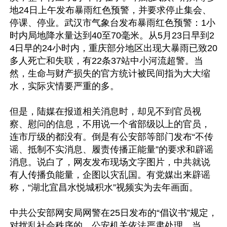
地24日上午发布暴雨红色预警，并要求停止集会、
停课、停业。武汉市气象台发布暴雨红色预警：1小
时内局地降水量达到40至70毫米。从5月23日早到2
4日早的24小时内，重庆部分地区出现大暴雨已致20
多人死亡和失联，有22条37站中小河流超警。当
然，生命与财产损失的官方统计被民间指为大大缩
水，实际灾情要严重的多。

但是，陆媒在报道相关消息时，却见不到官员视
察、慰问的信息，不用说一个省部级以上的官员，
连市厅级的都没有。倒是有公安部等部门发布“不传
谣、抵制不实消息、履责传播正能量”的要求和辟谣
消息。说白了，网友发布现场文字图片，中共就说
有人传播负能量，企图以灾乱国。有党媒出来辟谣
称，“湖北宜昌水悦城积水”视频实为去年画面。

中共公安部网安局网警在25日发布的“倡议书”规定，
对扰乱社会秩序的，公安机关依法严肃处理。当