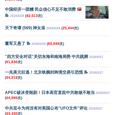
中国经济一团糟 民众信心不足不敢消费
🖼️
📝
(
82,613
次)
2026/5/28
天下奇谭 (569) 神女庙
(
25,444
次)
2026/5/28
董军又悬了 📝
(
65,949
次)
2026/5/28
“四方安全对话”关切东海和南海局势 中共跳脚
2026/5/27
(
61,836
次)
一兆美元狂逃！北京铁腕封跨境交易引恐慌 📝
2026/5/27
(
64,919
次)
APEC破冰变闹剧！日本高官直批中共敢做不敢当
2026/5/27
(
64,995
次)
中共至今为何没有对美国公布“UFO文件”评论
2026/5/27
(
63,430
次)