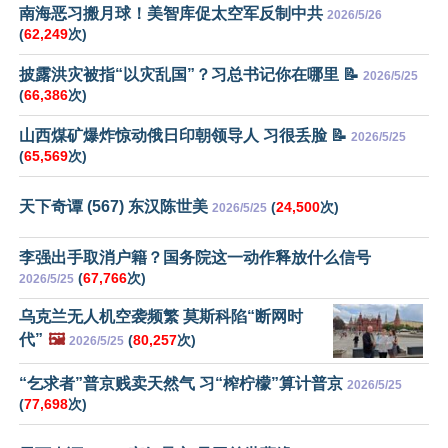
南海恶习搬月球！美智库促太空军反制中共
2026/5/26
(
62,249
次)
披露洪灾被指“以灾乱国”？习总书记你在哪里 📝
2026/5/25
(
66,386
次)
山西煤矿爆炸惊动俄日印朝领导人 习很丢脸 📝
2026/5/25
(
65,569
次)
天下奇谭 (567) 东汉陈世美
(
24,500
次)
2026/5/25
李强出手取消户籍？国务院这一动作释放什么信号
(
67,766
次)
2026/5/25
乌克兰无人机空袭频繁 莫斯科陷“断网时
代”
🖼️
(
80,257
次)
2026/5/25
“乞求者”普京贱卖天然气 习“榨柠檬”算计普京
2026/5/25
(
77,698
次)