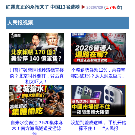
红霞真正的杀招来了 中国13省遭殃
▶️
(
1,746
次)
2026/7/29
人民报视频:
川普打破禁区找赖清德直接
个税逆势暴涨12%，余额宝
谈？北京叫嚣要打，背后真
却跌破1%？从大润发巨亏、
相太吓人！
自来水变酱油？520集体麻
没想到差成这样， 手机开始
木！南方海底隧道变游泳
撑不住！｜ #人民报
池，