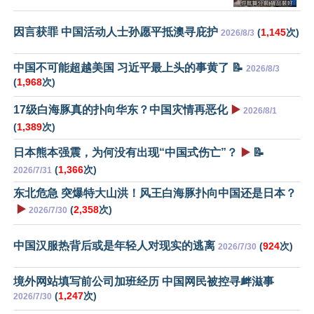
因言获罪 中国活动人士孙愿平抵澳寻庇护
(
1,145
次)
2026/8/3
中国不可能超越美国 习近平最上头的事黄了 📝
2026/8/3
(
1,968
次)
17级白海豚真的扑向华东？中国灾情再恶化
▶️
2026/8/1
(
1,389
次)
日本熊本强震，为何没有出现“中国式伤亡”？
▶️
📝
(
1,366
次)
2026/7/31
东北危急 突爆特大山洪！风王白海豚扑向中国还是日本？
▶️
(
2,358
次)
2026/7/30
中国汉服热背后或是年轻人对现实的逃离
(
924
次)
2026/7/30
境外网站填写前公司加班经历 中国网民被控寻衅滋事
(
1,247
次)
2026/7/30