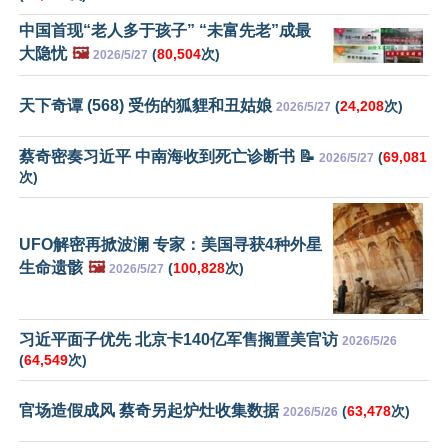
中国首现“老人多于孩子” “未富先老”成最
大隐忧
🖼️
(
80,504
次)
2026/5/27
天下奇谭 (568) 受伤的狐貍和丑姑娘
(
24,208
次)
2026/5/27
蔡奇密奏习近平 中南海收到死亡诊断书 📝
(
69,081
2026/5/27
次)
UFO解密再掀波澜 专家：美国寻获4种外星
生命遗骸
🖼️
(
100,828
次)
2026/5/27
习近平面子优先 北京卡140亿军售搁置美官访
2026/5/26
(
64,549
次)
官场造假成风 蔡奇另起炉灶收集数据
(
63,478
次)
2026/5/26