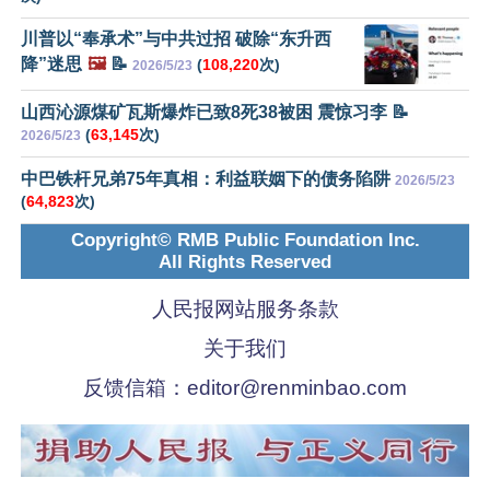
川普以“奉承术”与中共过招 破除“东升西
降”迷思
🖼️
📝
(
108,220
次)
2026/5/23
山西沁源煤矿瓦斯爆炸已致8死38被困 震惊习李 📝
(
63,145
次)
2026/5/23
中巴铁杆兄弟75年真相：利益联姻下的债务陷阱
2026/5/23
(
64,823
次)
Copyright© RMB Public Foundation Inc.
All Rights Reserved
人民报网站服务条款
关于我们
反馈信箱：
editor@renminbao.com