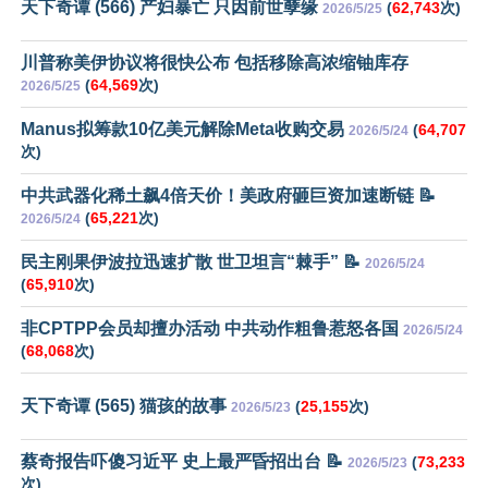
天下奇谭 (566) 产妇暴亡 只因前世孽缘
(
62,743
次)
2026/5/25
川普称美伊协议将很快公布 包括移除高浓缩铀库存
(
64,569
次)
2026/5/25
Manus拟筹款10亿美元解除Meta收购交易
(
64,707
2026/5/24
次)
中共武器化稀土飙4倍天价！美政府砸巨资加速断链 📝
(
65,221
次)
2026/5/24
民主刚果伊波拉迅速扩散 世卫坦言“棘手” 📝
2026/5/24
(
65,910
次)
非CPTPP会员却擅办活动 中共动作粗鲁惹怒各国
2026/5/24
(
68,068
次)
天下奇谭 (565) 猫孩的故事
(
25,155
次)
2026/5/23
蔡奇报告吓傻习近平 史上最严昏招出台 📝
(
73,233
2026/5/23
次)