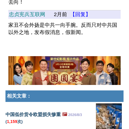
去向！
忠贞宪兵互联网
2月前
【回复】
家丑不会外扬是中共一向手腕。反而只对中共国
以外之地，发布假消息，假新闻。
相关文章：
中国低价货令欧盟损失惨重
🖼️
2026/8/3
(
1,159
次)