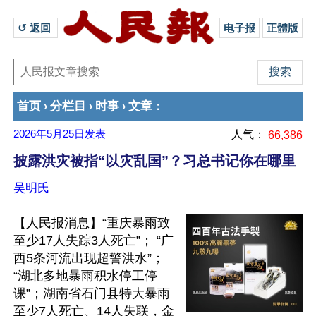
↺ 返回 
电子报
正體版
首页
分栏目
时事
文章
›
›
›
：
2026年5月25日
发表
人气：
66,386
披露洪灾被指“以灾乱国”？习总书记你在哪里
吴明氏
【人民报消息】“重庆暴雨致
至少17人失踪3人死亡”； “广
西5条河流出现超警洪水”；
“湖北多地暴雨积水停工停
课”；湖南省石门县特大暴雨
至少7人死亡、14人失联，金