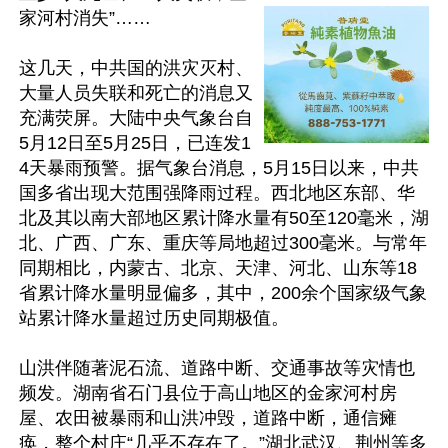
家河村消失”……

这几天，中共国的洪灾灭村、
大量人员失联和死亡的消息又
充满荧屏。大陆中央气象台自
5月12日至5月25日，已连发1
4天暴雨预警。据气象台消息，5月15日以来，中共
国多省出现大范围强降雨过程。西北地区东部、华
北及其以南大部地区累计降水量有50至120毫米，湖
北、广西、广东、重庆等局地超过300毫米。与常年
同期相比，内蒙古、北京、天津、河北、山东等18
省累计降水量明显偏多，其中，200余个国家级气象
站累计降水量超过历史同期极值。

山洪伴随著泥石流、道路中断、交通事故等灾情也
频发。湖南省石门县位于高山地区的金家河村房
屋、农田被暴雨和山洪冲毁，道路中断，通信瘫
痪，整个村庄“几乎不存在了。”湖北武汉、荆州等多