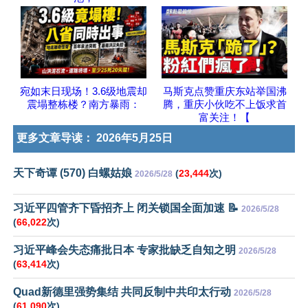
宛如末日现场！3.6级地震却
马斯克点赞重庆东站举国沸
震塌整栋楼？南方暴雨：
腾，重庆小伙吃不上饭求首
富关注！【
更多文章导读：
2026年5月25日
天下奇谭 (570) 白螺姑娘
(
23,444
次)
2026/5/28
习近平四管齐下昏招齐上 闭关锁国全面加速 📝
2026/5/28
(
66,022
次)
习近平峰会失态痛批日本 专家批缺乏自知之明
2026/5/28
(
63,414
次)
Quad新德里强势集结 共同反制中共印太行动
2026/5/28
(
61,090
次)