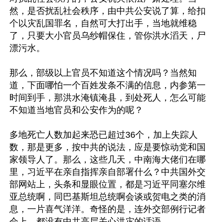
然，是否扰乱社会秩序，由中共公安说了算，给扣
个以灾乱国罪名，自然可大打出手，当地就维稳
了，只要大小官员乌纱帽保住，管你洪水滔天，尸
漂污水。

那么，部级以上官员不知道这个情况吗？当然知
道，下面哪怕一个百姓发条不满的信息，内参第一
时间到手，那洪水淹镇淹县，到处死人，怎么可能
不知道当地官员和公安作为的呢？

多地死亡人数加起来恐已超过36个，加上失踪人
数，那是更多，按中共的说法，应是要惊动党和国
家领导人了。那么，这些几天，中南海大佬们在哪
里，习近平在亲自指挥亲自部署什么？中共国外交
部网站上，头条和显眼位置，都是习近平同塞尔维
亚总统啊，同巴基斯坦总统啊会谈或贺电之类的消
息，一片喜气洋洋。奇怪的是，连外交部例行记者
会上，都没有中共高层关心洪灾的话语。
