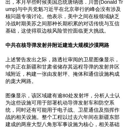
出，本月早些时候美国总统唐纳德．川普(Donald Tr
ump)与中共党魁习近平在北京举行的峰会没有涉及
核问题专项讨论。他表示，美中之间在核领域缺乏
冷战时期美苏之间那种长期积累的对话传统与互信
基础，这使得双边核风险管控面临更大挑战。

中共在核导弹发射井附近建造大规模沙漠网路
上述警告发出之际，路透社审阅的卫星图像显示，
中共正在新疆和甘肃省储存其远程导弹的发射井区
域附近，构建一张由发射坪、掩体和通信设施构成
的庞大网路。

图像显示，该区域建有逾80处发射坪，分析人士认
为这些设施可用于部署机动导弹发射车和防空系
统，同时还有可能用于电子战、卫星通信及指挥作
战的相关设施。整个工程以过去六年间在新疆东部
建成的两座大型八角形军事设施为核心，相关基础