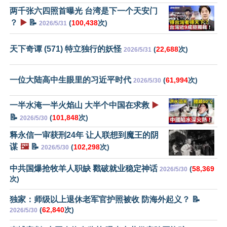
两千张六四照首曝光 台湾是下一个天安门
？
▶️
📝
(
100,438
次)
2026/5/31
天下奇谭 (571) 特立独行的妖怪
(
22,688
次)
2026/5/31
一位大陆高中生眼里的习近平时代
(
61,994
次)
2026/5/30
一半水淹一半火焰山 大半个中国在求救
▶️
📝
(
101,848
次)
2026/5/30
释永信一审获刑24年 让人联想到魔王的阴
谋
🖼️
📝
(
102,298
次)
2026/5/30
中共国爆抢牧羊人职缺 戳破就业稳定神话
(
58,369
2026/5/30
次)
独家：师级以上退休老军官护照被收 防海外起义？ 📝
(
62,840
次)
2026/5/30