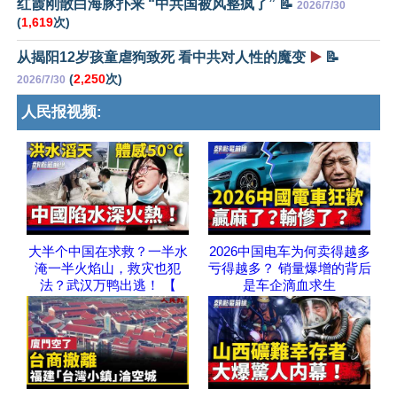
红霞刚散白海豚扑来 “中共国被风整疯了” 📝
2026/7/30
(
1,619
次)
从揭阳12岁孩童虐狗致死 看中共对人性的魔变
▶️
📝
(
2,250
次)
2026/7/30
人民报视频:
大半个中国在求救？一半水
2026中国电车为何卖得越多
淹一半火焰山，救灾也犯
亏得越多？ 销量爆增的背后
法？武汉万鸭出逃！ 【
是车企滴血求生