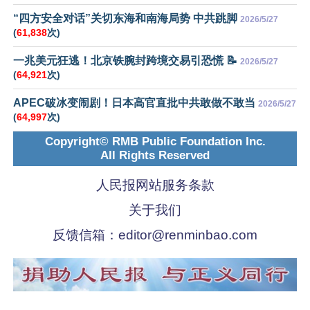
“四方安全对话”关切东海和南海局势 中共跳脚
2026/5/27
(
61,838
次)
一兆美元狂逃！北京铁腕封跨境交易引恐慌 📝
2026/5/27
(
64,921
次)
APEC破冰变闹剧！日本高官直批中共敢做不敢当
2026/5/27
(
64,997
次)
Copyright© RMB Public Foundation Inc.
All Rights Reserved
人民报网站服务条款
关于我们
反馈信箱：
editor@renminbao.com