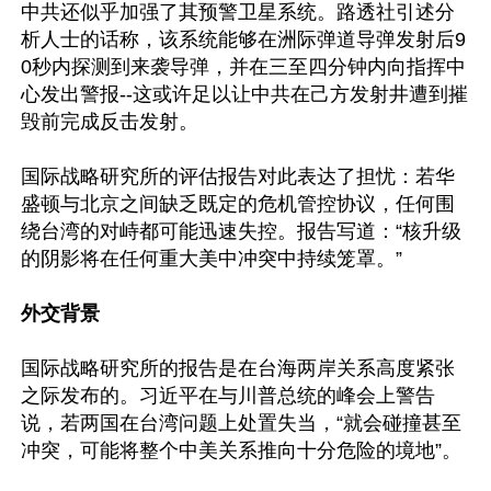
中共还似乎加强了其预警卫星系统。路透社引述分
析人士的话称，该系统能够在洲际弹道导弹发射后9
0秒内探测到来袭导弹，并在三至四分钟内向指挥中
心发出警报--这或许足以让中共在己方发射井遭到摧
毁前完成反击发射。

国际战略研究所的评估报告对此表达了担忧：若华
盛顿与北京之间缺乏既定的危机管控协议，任何围
绕台湾的对峙都可能迅速失控。报告写道：“核升级
的阴影将在任何重大美中冲突中持续笼罩。”

外交背景
国际战略研究所的报告是在台海两岸关系高度紧张
之际发布的。习近平在与川普总统的峰会上警告
说，若两国在台湾问题上处置失当，“就会碰撞甚至
冲突，可能将整个中美关系推向十分危险的境地”。
