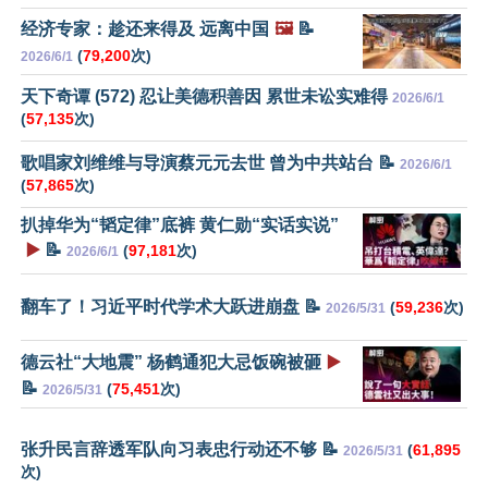
经济专家：趁还来得及 远离中国
🖼️
📝
(
79,200
次)
2026/6/1
天下奇谭 (572) 忍让美德积善因 累世未讼实难得
2026/6/1
(
57,135
次)
歌唱家刘维维与导演蔡元元去世 曾为中共站台 📝
2026/6/1
(
57,865
次)
扒掉华为“韬定律”底裤 黄仁勋“实话实说”
▶️
📝
(
97,181
次)
2026/6/1
翻车了！习近平时代学术大跃进崩盘 📝
(
59,236
次)
2026/5/31
德云社“大地震” 杨鹤通犯大忌饭碗被砸
▶️
📝
(
75,451
次)
2026/5/31
张升民言辞透军队向习表忠行动还不够 📝
(
61,895
2026/5/31
次)