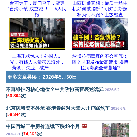
台商走了，厦门空了，福建
山西矿难真相：最后一丝生
“台湾小镇”成空城 ！｜ #人民
机如何被掐断？明知瓦斯超
报
标为何不跑？上级检查
上海现状惊人！外国人走
埃博拉病毒真的不会空气传
光，有钱人大量移民海外，
播？世卫发布最高警报 埃博
萧条、失业、破产，……
拉病毒恐全球蔓延?
更多文章导读：
2026年5月30日
不再维护习核心地位？中共政协高官表述诡异
2026/6/2
(
60,804
次)
北京防堵资本外流 香港券商对大陆人开户踩煞车
2026/6/2
(
56,344
次)
中国百城二手房价连续下跌49个月
🖼️
(
74,363
次)
2026/6/1