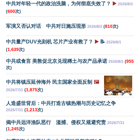
中共对年轻一代的政治洗脑，为何彻底失效了？
▶️
2026/8/3
(
600
次)
军演又否认对话 中共对日施压现形
(
810
次)
2026/8/2
中共量产DUV光刻机 芯片产业有救了？
▶️
📝
2026/8/1
(
1,639
次)
中共或食言 美敦促北京兑现稀土与农产品承诺
(
955
2026/8/1
次)
中共将镇压延伸海外 民主国家全面反制
🖼️
(
1,875
次)
2026/7/31
人造盛世背后：中共打造古镇热潮与历史记忆之争
(
1,213
次)
2026/7/31
揭中共远洋渔队恶行 滥捕、侵权又规避究责
2026/7/31
(
1,245
次)