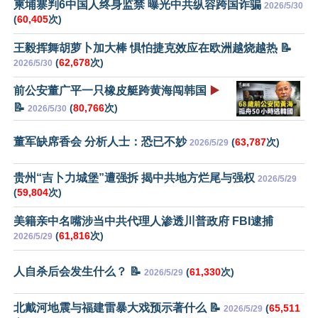
柬埔寨判6中国人终身监禁 曝光中共纵容跨国诈骗
2026/5/30
(
60,405
次)
王毅挥舞胡萝卜加大棒 惧怕捷克效应在欧洲越烧越热 📝
(
62,678
次)
2026/5/30
前公安董广平一只橡皮艇跨黄海闯韩国
▶️
📝
(
80,766
次)
2026/5/30
董军缺席香会 分析人士：恐已不妙
(
63,787
次)
2026/5/29
贵州“吉卜力城堡”遭强拆 揭中共地方烂尾与强权
2026/5/29
(
59,804
次)
美籍亲中名嘴涉当中共代理人渗透川普政府 FBI逮捕
(
61,816
次)
2026/5/29
人自杀后会发生什么？ 📝
(
61,330
次)
2026/5/29
北戴河地震与福建雷暴大戏预示著什么 📝
(
65,511
2026/5/29