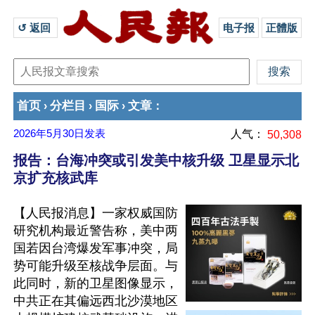
↺ 返回 
电子报
正體版
首页
分栏目
国际
文章
›
›
›
：
2026年5月30日
发表
人气：
50,308
报告：台海冲突或引发美中核升级 卫星显示北
京扩充核武库
【人民报消息】一家权威国防
研究机构最近警告称，美中两
国若因台湾爆发军事冲突，局
势可能升级至核战争层面。与
此同时，新的卫星图像显示，
中共正在其偏远西北沙漠地区