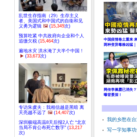
乱世生存指南（29）生存主义
者、美国式和中国式的自衞和见
义勇为逻辑
🖼️
(
15,349
次)
预算吃紧 中共政府向企业和个人
中国疫情卷土重来 
追缴欠税 (
15,464
次)
两种变异毒株凶猛｜
遍地水灾 洪水淹了大半个中国！
▶️
(
33,673
次)
网传李佩霞已消失？
曝背景深！
专访朱虞夫：我相信越是黑暗 离
天亮越不远了
🖼️
(
14,407
次)
我的乡愁在台
深圳极端高温8天后报2人亡 “北京
当局不肯公布死亡数字” (
13,217
写一字知事功
次)