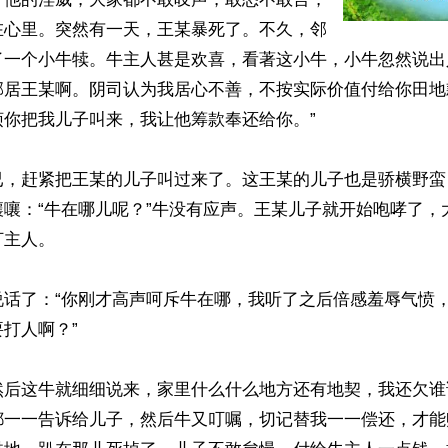
在心里。突然有一天，王某暴死了。不久，邻
了一个小牛犊。牛主人甚是欢喜，看著这小牛，小牛忽然说出
邻居王某啊。阴司认为我居心不善，不按实际价值付给你田地
你把我儿子叫来，我让他筹款奉还给你。”

已，赶紧把王某的儿子叫过来了。这王某的儿子也是骄横野蛮
嚷嚷：“牛在哪儿呢？”牛没有应声。王某儿子就开始咆哮了，
主人。

说话了：“你刚才高声呵斥牛在哪，我听了之后倍感羞辱气愤
打人啊？”

然后这牛就细细说来，家里什么什么地方还有地契，我还欠谁
都一一告诉给儿子，然后牛又叮嘱，切记替我一一偿还，才能