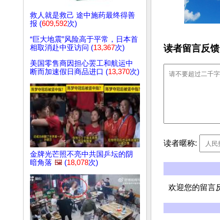
救人就是救己 途中施药最终得善
报 (
609,592
次)
“巨大地震”风险高于平常，日本首
读者留言反馈
相取消赴中亚访问 (
13,367
次)
美国零售商因担心罢工和航运中
断而加速假日商品进口 (
13,370
次)
读者暱称:
金牌光芒照不亮中共国乒坛的阴
暗角落
🖼️
(
18,078
次)
欢迎您的留言