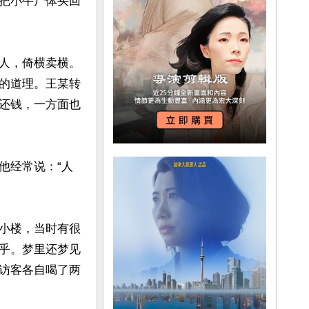
把小牛尸体买回
人，倚横卖横。
的道理。王某转
还钱，一方面也
他经常说：“人
小楼，当时有很
乎。梦里还梦见
访客各自喝了两