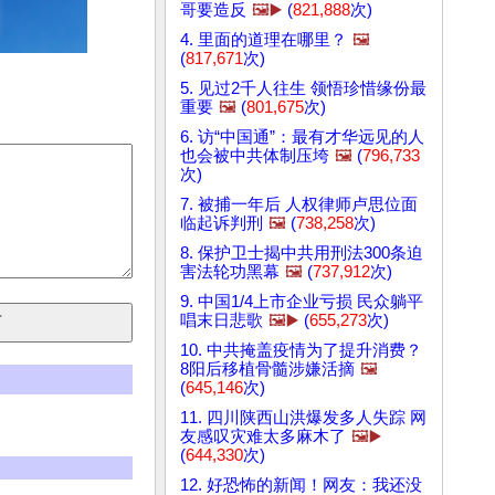
哥要造反
🖼️▶️
(
821,888
次)
4. 里面的道理在哪里？
🖼️
(
817,671
次)
5. 见过2千人往生 领悟珍惜缘份最
重要
🖼️
(
801,675
次)
6. 访“中国通”：最有才华远见的人
也会被中共体制压垮
🖼️
(
796,733
次)
7. 被捕一年后 人权律师卢思位面
临起诉判刑
🖼️
(
738,258
次)
8. 保护卫士揭中共用刑法300条迫
害法轮功黑幕
🖼️
(
737,912
次)
9. 中国1/4上市企业亏损 民众躺平
唱末日悲歌
🖼️▶️
(
655,273
次)
10. 中共掩盖疫情为了提升消费？
8阳后移植骨髓涉嫌活摘
🖼️
(
645,146
次)
11. 四川陕西山洪爆发多人失踪 网
友感叹灾难太多麻木了
🖼️▶️
(
644,330
次)
12. 好恐怖的新闻！网友：我还没