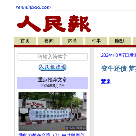
首页
要闻
内幕
时事
幽默
2024年8月7日
发
变牛还债 
重点推荐文章
慧泉
2024年8月7日
我的乡愁在台湾（7）中共警察何