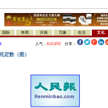
国际
奇闻
灾祸
万象
生活
文化
人气：
610,855
分享：
表
梦兆定数（图）