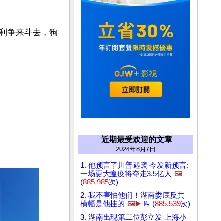
利争来斗去，狗
近期最受欢迎的文章
2024年8月7日
1. 他预言了川普遇袭 今发新预言:
一场更大瘟疫将夺走3.5亿人
🖼️
(
885,985
次)
2. 我不害怕他们！湖南娄底反共
横幅是他挂的
🖼️▶️
📝 (
885,539
次)
3. 湖南出现第二位彭立发 上海小