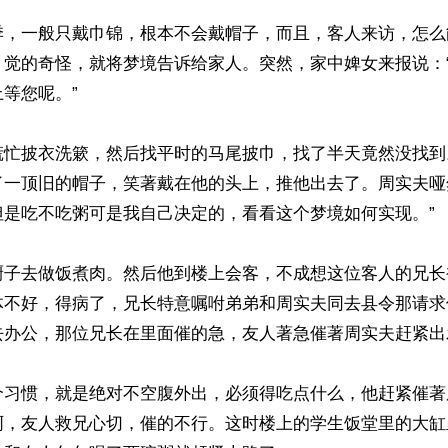
季，一般只戴巾锦，根本不会戴帽子，而且，客人来访，怎么
，觉的奇怪，就将梦境告诉给家人。突然，家中婢女来报说：
等您呢。”

慌忙披衣洗簌，然后找平时的马尾披巾，找了半天竟然没找到
了一顶旧的帽子，笑著戴在他的头上，推他出去了。周实夫哑
是吃不吃粥可是我自己决定的，看看这个梦境如何实现。”

厨子去做饭煮肉。然后他到楼上会客，不成想这位客人的兄长
体不好，得病了，兄长特意嘱咐弟弟和周实夫同去县令那请求
去办公，那位兄长在里面催的急，友人著急催著周实夫赶紧出
个习惯，就是绝对不空腹外出，必须得吃点什么，他赶紧催著
啊，友人救兄心切，催的不行。这时楼上的学生饭堂里的大缸