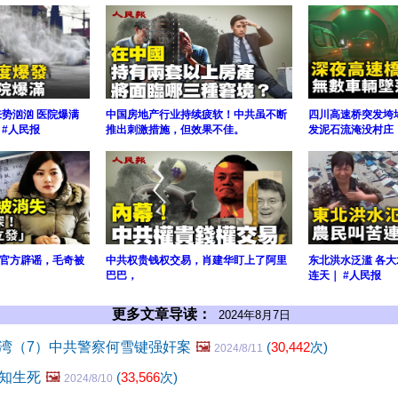
来势汹汹 医院爆满
中国房地产行业持续疲软！中共虽不断
四川高速桥突发垮
 #人民报
推出刺激措施，但效果不佳。
发泥石流淹没村庄！
官方辟谣，毛奇被
中共权贵钱权交易，肖建华盯上了阿里
东北洪水泛滥 各大
巴巴，
连天｜ #人民报
更多文章导读：
2024年8月7日
湾（7）中共警察何雪键强奸案
🖼️
(
30,442
次)
2024/8/11
知生死
🖼️
(
33,566
次)
2024/8/10