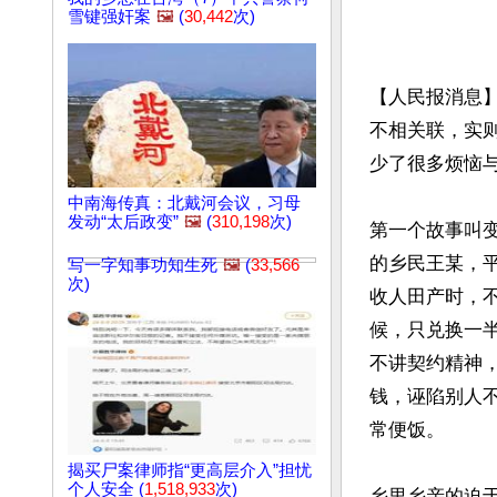
雪键强奸案
🖼️
(
30,442
次)
【人民报消息
不相关联，实
少了很多烦恼与
中南海传真：北戴河会议，习母
发动“太后政变”
🖼️
(
310,198
次)
第一个故事叫
的乡民王某，
写一字知事功知生死
🖼️
(
33,566
次)
收人田产时，
候，只兑换一
不讲契约精神
钱，诬陷别人
常便饭。

揭买尸案律师指“更高层介入”担忧
个人安全 (
1,518,933
次)
乡里乡亲的迫