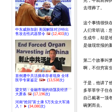
完，牛就前脚
去埋葬了。

这个事情很快
中东威胁加剧 美国解除对沙特出
人们常听说：
售攻击性武器禁令
🖼️
(
12,403
次)
生成牛，却是
是做现世报的案
第二个故事叫
啊，不但穷富生
首例遭中共活摘幸存者现身 全球
医学专家鉴定
🖼️▶️
(
13,538
次)
于是，他讲了
梁文韬：金融市场的动荡及经济
多莘莘学子住
大萧条
🖼️
(
17,196
次)
自己戴著一顶
河南“抢回”富士康 5万失业大军涌
碗粥而去。

入！
▶️
(
34,080
次)