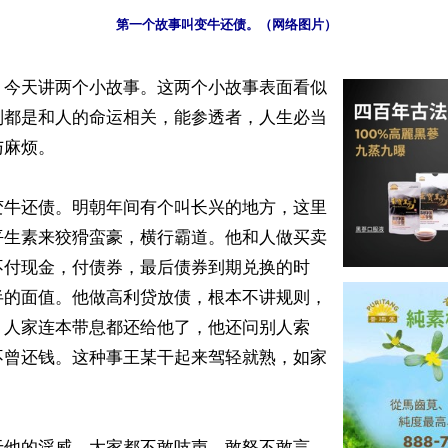
第一个故事叫变牛还债。（网络图片）
】今天讲两个小故事。这两个小故事表面看似
则都是和人的命运相关，能参透者，人生必当
麻烦。

变牛还债。明朝年间有个叫长兴的地方，这里
平生素来狡猾蛮豪，横行霸道。他和人做买卖
不付现金，付债券，最后债券到期兑换的时
半的面值。他做高利贷放债，根本不讲规则，
，人家连本带息都还给他了，他还问别人索
不曾还钱。这种事王某干起来驾轻就熟，如家
于他的淫威，大家都不敢吱声，敢怒不敢言，