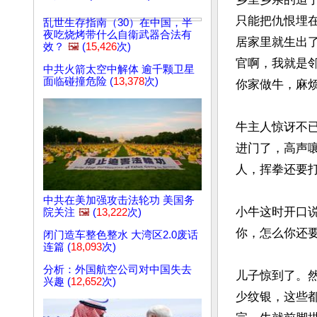
只能把仇恨埋
乱世生存指南（30）在中国，半
夜吃烧烤带什么自衞武器合法有
居家里就生出
效？
🖼️
(
15,426
次)
官啊，我就是
中共火箭太空中解体 逾千颗卫星
面临碰撞危险 (
13,378
次)
你家做牛，麻烦
牛主人惊讶不
进门了，高声
人，挥拳还要打
中共在美加强攻击法轮功 美国务
小牛这时开口
院关注
🖼️
(
13,222
次)
你，怎么你还要
闭门造车整色整水 大湾区2.0废话
连篇 (
18,093
次)
分析：外国航空公司对中国失去
儿子惊到了。
兴趣 (
12,652
次)
少纹银，这些