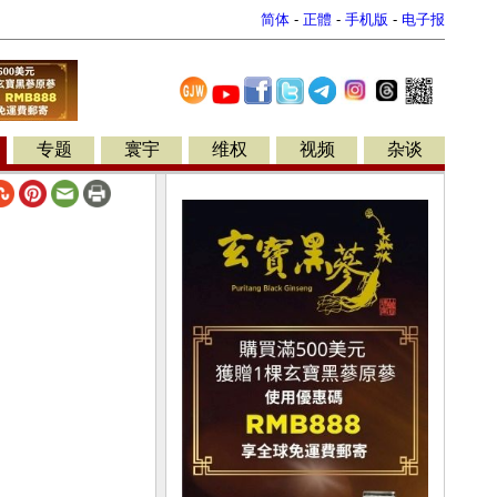
简体
-
正體
-
手机版
-
电子报
专题
寰宇
维权
视频
杂谈