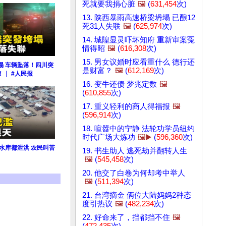
死就要我捐心脏
🖼️
(
631,454
次)
13. 陕西暴雨高速桥梁坍塌 已酿12
死31人失联
🖼️
(
625,974
次)
14. 城隍显灵吓坏知府 重新审案冤
情得昭
🖼️
(
616,308
次)
15. 男女议婚时应看重什么 德行还
塌 车辆坠落！四川突
是财富？
🖼️
(
612,169
次)
｜ #人民报
16. 变牛还债 梦兆定数
🖼️
(
610,855
次)
17. 重义轻利的商人得福报
🖼️
(
596,914
次)
18. 喧嚣中的宁静 法轮功学员纽约
时代广场大炼功
🖼️▶️
(
596,360
次)
水库都泄洪 农民叫苦
19. 书生助人 逃死劫并翻转人生
🖼️
(
545,458
次)
20. 他交了白卷为何却考中举人
🖼️
(
511,394
次)
21. 台湾摘金 俩位大陆妈妈2种态
度引热议
🖼️
(
482,234
次)
22. 好命来了，挡都挡不住
🖼️
(
472,435
次)