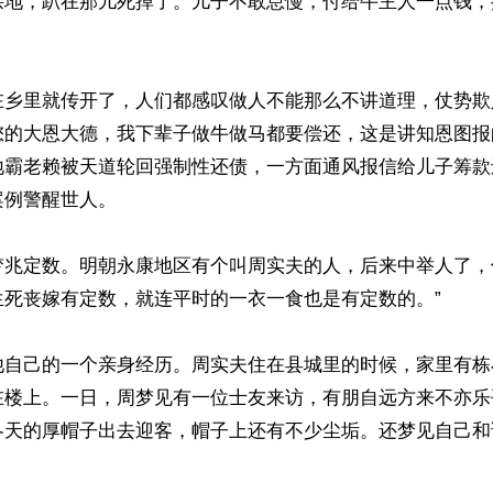
拱地，趴在那儿死掉了。儿子不敢怠慢，付给牛主人一点钱，
在乡里就传开了，人们都感叹做人不能那么不讲道理，仗势欺
您的大恩大德，我下辈子做牛做马都要偿还，这是讲知恩图报
地霸老赖被天道轮回强制性还债，一方面通风报信给儿子筹款
例警醒世人。

梦兆定数。明朝永康地区有个叫周实夫的人，后来中举人了，
死丧嫁有定数，就连平时的一衣一食也是有定数的。”

他自己的一个亲身经历。周实夫住在县城里的时候，家里有栋
在楼上。一日，周梦见有一位士友来访，有朋自远方来不亦乐
冬天的厚帽子出去迎客，帽子上还有不少尘垢。还梦见自己和