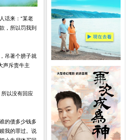
人话来：“某老
款，所以罚我到
，吊著个膀子就
大声斥责牛主
，所以没有回应
谁的债多少钱多
赎我的罪过。说