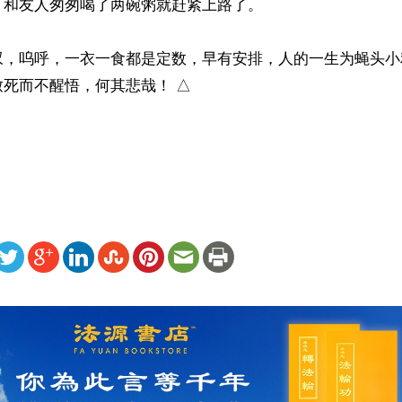
和友人匆匆喝了两碗粥就赶紧上路了。

叹，呜呼，一衣一食都是定数，早有安排，人的一生为蝇头小
死而不醒悟，何其悲哉！ △

）
ww.renminbao.com/rmb/articles/2024/8/8/84342.html