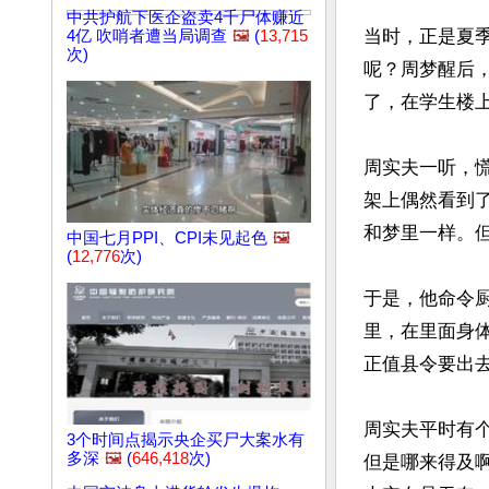
中共护航下医企盗卖4千尸体赚近
当时，正是夏
4亿 吹哨者遭当局调查
🖼️
(
13,715
次)
呢？周梦醒后
了，在学生楼上
周实夫一听，
架上偶然看到
和梦里一样。但
中国七月PPI、CPI未见起色
🖼️
(
12,776
次)
于是，他命令
里，在里面身
正值县令要出
周实夫平时有
3个时间点揭示央企买尸大案水有
多深
🖼️
(
646,418
次)
但是哪来得及