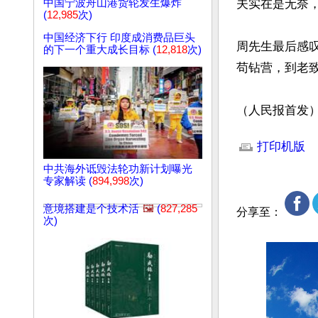
中国宁波舟山港货轮发生爆炸
夫实在是无奈，
(
12,985
次)
中国经济下行 印度成消费品巨头
周先生最后感
的下一个重大成长目标 (
12,818
次)
苟钻营，到老致
（人民报首发
文章网址: http://w
打印机版
中共海外诋毁法轮功新计划曝光
专家解读 (
894,998
次)
意境搭建是个技术活
🖼️
(
827,285
分享至：
次)