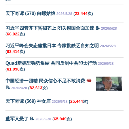
天下奇谭 (570) 白螺姑娘
(
23,444
次)
2026/5/28
习近平四管齐下昏招齐上 闭关锁国全面加速 📝
2026/5/28
(
66,022
次)
习近平峰会失态痛批日本 专家批缺乏自知之明
2026/5/28
(
63,414
次)
Quad新德里强势集结 共同反制中共印太行动
2026/5/28
(
61,090
次)
中国经济一团糟 民众信心不足不敢消费
🖼️
📝
(
82,613
次)
2026/5/28
天下奇谭 (569) 神女庙
(
25,444
次)
2026/5/28
董军又悬了 📝
(
65,949
次)
2026/5/28