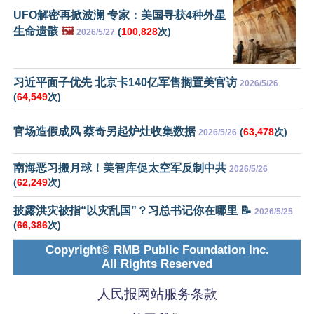
UFO解密再掀波澜 专家：美国寻获4种外星
生命遗骸
🖼️
(
100,828
次)
2026/5/27
习近平面子优先 北京卡140亿军售搁置美官访
2026/5/26
(
64,549
次)
官场造假成风 蔡奇另起炉灶收集数据
(
63,478
次)
2026/5/26
南海恶习搬月球！美智库促太空军反制中共
2026/5/26
(
62,249
次)
披露洪灾被指“以灾乱国”？习总书记你在哪里 📝
2026/5/25
(
66,386
次)
Copyright© RMB Public Foundation Inc.
All Rights Reserved
人民报网站服务条款