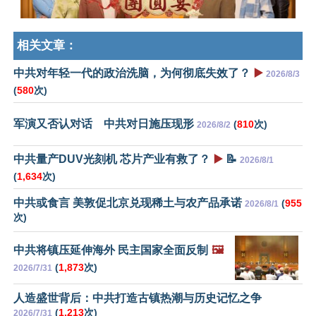
相关文章：
中共对年轻一代的政治洗脑，为何彻底失效了？
▶️
2026/8/3
(
580
次)
军演又否认对话 中共对日施压现形
(
810
次)
2026/8/2
中共量产DUV光刻机 芯片产业有救了？
▶️
📝
2026/8/1
(
1,634
次)
中共或食言 美敦促北京兑现稀土与农产品承诺
(
955
2026/8/1
次)
中共将镇压延伸海外 民主国家全面反制
🖼️
(
1,873
次)
2026/7/31
人造盛世背后：中共打造古镇热潮与历史记忆之争
(
1,213
次)
2026/7/31