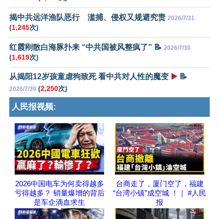
揭中共远洋渔队恶行 滥捕、侵权又规避究责
2026/7/31
(
1,245
次)
红霞刚散白海豚扑来 “中共国被风整疯了” 📝
2026/7/30
(
1,619
次)
从揭阳12岁孩童虐狗致死 看中共对人性的魔变
▶️
📝
(
2,250
次)
2026/7/30
人民报视频:
2026中国电车为何卖得越多
台商走了，厦门空了，福建
亏得越多？ 销量爆增的背后
“台湾小镇”成空城 ！｜ #人民
是车企滴血求生
报