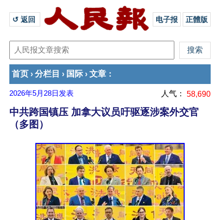
↺ 返回 
电子报
正體版
首页
分栏目
国际
文章
›
›
›
：
2026年5月28日
发表
人气：
58,690
中共跨国镇压 加拿大议员吁驱逐涉案外交官
（多图）