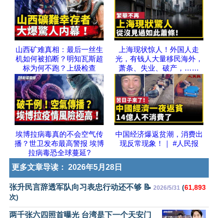
山西矿难真相：最后一丝生
上海现状惊人！外国人走
机如何被掐断？明知瓦斯超
光，有钱人大量移民海外，
标为何不跑？上级检查
萧条、失业、破产，……
埃博拉病毒真的不会空气传
中国经济爆返贫潮，消费出
播？世卫发布最高警报 埃博
现反常现象！｜ #人民报
拉病毒恐全球蔓延?
更多文章导读：
2026年5月28日
张升民言辞透军队向习表忠行动还不够 📝
(
61,893
2026/5/31
次)
两千张六四照首曝光 台湾是下一个天安门