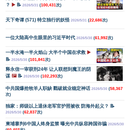
？
▶️
📝
(
100,431
次)
2026/5/31
天下奇谭 (571) 特立独行的妖怪
(
22,686
次)
2026/5/31
一位大陆高中生眼里的习近平时代
(
61,992
次)
2026/5/30
一半水淹一半火焰山 大半个中国在求救
▶️
📝
(
101,841
次)
2026/5/30
释永信一审获刑24年 让人联想到魔王的阴
谋
🖼️
📝
(
102,293
次)
2026/5/30
中共国爆抢牧羊人职缺 戳破就业稳定神话
(
58,367
2026/5/30
次)
独家：师级以上退休老军官护照被收 防海外起义？ 📝
(
62,837
次)
2026/5/30
柬埔寨判6中国人终身监禁 曝光中共纵容跨国诈骗
2026/5/30
(
60,403
次)