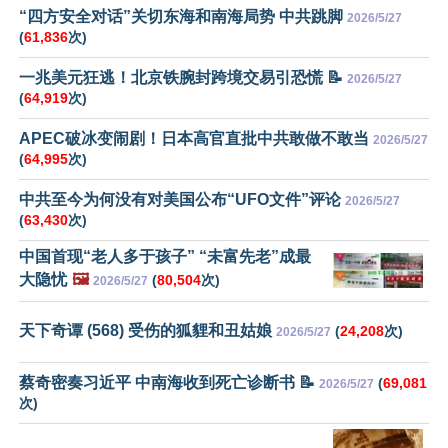
“四方安全对话”关切东海和南海局势 中共跳脚
2026/5/27
(
61,836
次)
一兆美元狂逃！北京铁腕封跨境交易引恐慌 📝
2026/5/27
(
64,919
次)
APEC破冰变闹剧！日本高官直批中共敢做不敢当
2026/5/27
(
64,995
次)
中共至今为何没有对美国公布“UFO文件”评论
2026/5/27
(
63,430
次)
中国首现“老人多于孩子” “未富先老”成最
大隐忧
🖼️
(
80,504
次)
2026/5/27
天下奇谭 (568) 受伤的狐貍和丑姑娘
(
24,208
次)
2026/5/27
蔡奇密奏习近平 中南海收到死亡诊断书 📝
(
69,081
2026/5/27
次)