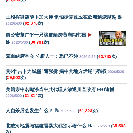
王毅挥舞胡萝卜加大棒 惧怕捷克效应在欧洲越烧越热 📝
(
62,676
次)
2026/5/30
前公安董广平一只橡皮艇跨黄海闯韩国
▶️
📝
(
80,761
次)
2026/5/30
董军缺席香会 分析人士：恐已不妙
(
63,785
次)
2026/5/29
贵州“吉卜力城堡”遭强拆 揭中共地方烂尾与强权
2026/5/29
(
59,802
次)
美籍亲中名嘴涉当中共代理人渗透川普政府 FBI逮捕
(
61,814
次)
2026/5/29
人自杀后会发生什么？ 📝
(
61,328
次)
2026/5/29
北戴河地震与福建雷暴大戏预示著什么 📝
(
65,508
2026/5/29
次)