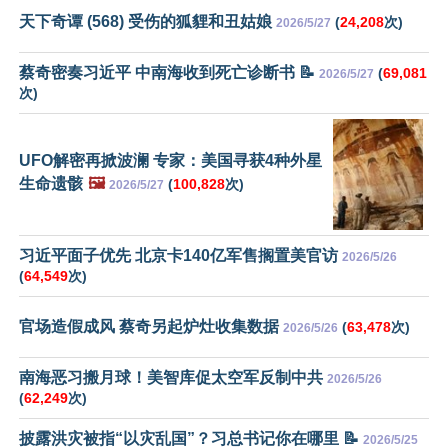
天下奇谭 (568) 受伤的狐貍和丑姑娘
(
24,208
次)
2026/5/27
蔡奇密奏习近平 中南海收到死亡诊断书 📝
(
69,081
2026/5/27
次)
UFO解密再掀波澜 专家：美国寻获4种外星
生命遗骸
🖼️
(
100,828
次)
2026/5/27
习近平面子优先 北京卡140亿军售搁置美官访
2026/5/26
(
64,549
次)
官场造假成风 蔡奇另起炉灶收集数据
(
63,478
次)
2026/5/26
南海恶习搬月球！美智库促太空军反制中共
2026/5/26
(
62,249
次)
披露洪灾被指“以灾乱国”？习总书记你在哪里 📝
2026/5/25