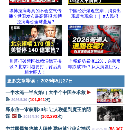
埃博拉病毒真的不会空气传
中国经济爆返贫潮，消费出
播？世卫发布最高警报 埃博
现反常现象！｜ #人民报
拉病毒恐全球蔓延?
川普打破禁区找赖清德直接
个税逆势暴涨12%，余额宝
谈？北京叫嚣要打，背后真
却跌破1%？从大润发巨亏、
相太吓人！
更多文章导读：
2026年5月27日
一半水淹一半火焰山 大半个中国在求救
▶️
📝
(
101,841
次)
2026/5/30
释永信一审获刑24年 让人联想到魔王的阴
谋
🖼️
📝
(
102,293
次)
2026/5/30
中共国爆抢牧羊人职缺 戳破就业稳定神话
(
58,367
2026/5/30