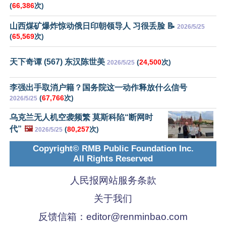
(
66,386
次)
山西煤矿爆炸惊动俄日印朝领导人 习很丢脸 📝
2026/5/25
(
65,569
次)
天下奇谭 (567) 东汉陈世美
(
24,500
次)
2026/5/25
李强出手取消户籍？国务院这一动作释放什么信号
(
67,766
次)
2026/5/25
乌克兰无人机空袭频繁 莫斯科陷“断网时
代”
🖼️
(
80,257
次)
2026/5/25
Copyright© RMB Public Foundation Inc.
All Rights Reserved
人民报网站服务条款
关于我们
反馈信箱：
editor@renminbao.com