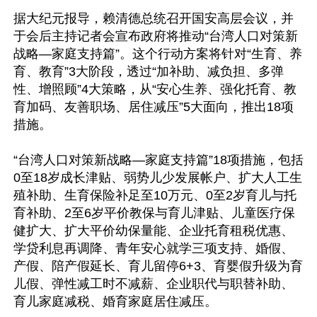
据大纪元报导，赖清德总统召开国安高层会议，并
于会后主持记者会宣布政府将推动“台湾人口对策新
战略—家庭支持篇”。这个行动方案将针对“生育、养
育、教育”3大阶段，透过“加补助、减负担、多弹
性、增照顾”4大策略，从“安心生养、强化托育、教
育加码、友善职场、居住减压”5大面向，推出18项
措施。

“台湾人口对策新战略—家庭支持篇”18项措施，包括
0至18岁成长津贴、弱势儿少发展帐户、扩大人工生
殖补助、生育保险补足至10万元、0至2岁育儿与托
育补助、2至6岁平价教保与育儿津贴、儿童医疗保
健扩大、扩大平价幼保量能、企业托育租税优惠、
学贷利息再调降、青年安心就学三项支持、婚假、
产假、陪产假延长、育儿留停6+3、育婴假升级为育
儿假、弹性减工时不减薪、企业职代与职替补助、
育儿家庭减税、婚育家庭居住减压。
