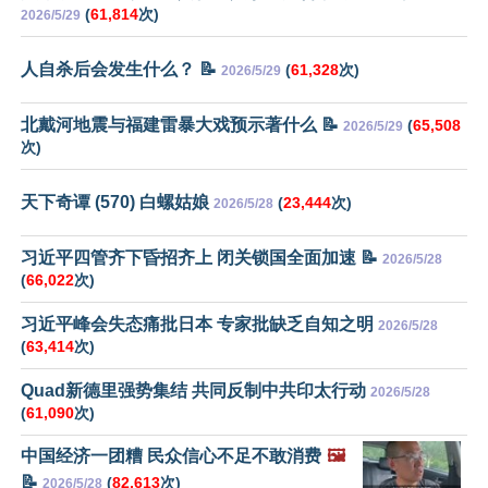
(
61,814
次)
2026/5/29
人自杀后会发生什么？ 📝
(
61,328
次)
2026/5/29
北戴河地震与福建雷暴大戏预示著什么 📝
(
65,508
2026/5/29
次)
天下奇谭 (570) 白螺姑娘
(
23,444
次)
2026/5/28
习近平四管齐下昏招齐上 闭关锁国全面加速 📝
2026/5/28
(
66,022
次)
习近平峰会失态痛批日本 专家批缺乏自知之明
2026/5/28
(
63,414
次)
Quad新德里强势集结 共同反制中共印太行动
2026/5/28
(
61,090
次)
中国经济一团糟 民众信心不足不敢消费
🖼️
📝
(
82,613
次)
2026/5/28