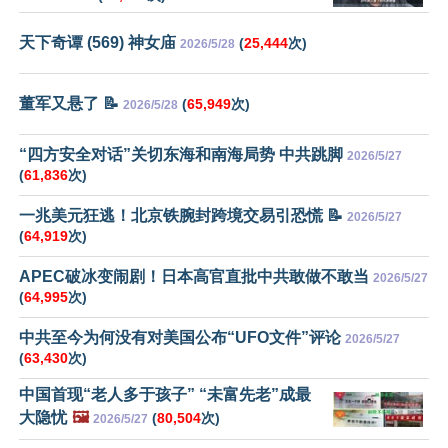
天下奇谭 (569) 神女庙
(
25,444
次)
2026/5/28
董军又悬了 📝
(
65,949
次)
2026/5/28
“四方安全对话”关切东海和南海局势 中共跳脚
2026/5/27
(
61,836
次)
一兆美元狂逃！北京铁腕封跨境交易引恐慌 📝
2026/5/27
(
64,919
次)
APEC破冰变闹剧！日本高官直批中共敢做不敢当
2026/5/27
(
64,995
次)
中共至今为何没有对美国公布“UFO文件”评论
2026/5/27
(
63,430
次)
中国首现“老人多于孩子” “未富先老”成最
大隐忧
🖼️
(
80,504
次)
2026/5/27