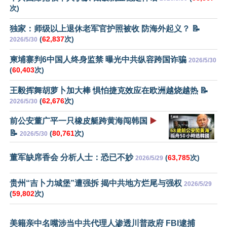
次)
独家：师级以上退休老军官护照被收 防海外起义？ 📝
(
62,837
次)
2026/5/30
柬埔寨判6中国人终身监禁 曝光中共纵容跨国诈骗
2026/5/30
(
60,403
次)
王毅挥舞胡萝卜加大棒 惧怕捷克效应在欧洲越烧越热 📝
(
62,676
次)
2026/5/30
前公安董广平一只橡皮艇跨黄海闯韩国
▶️
📝
(
80,761
次)
2026/5/30
董军缺席香会 分析人士：恐已不妙
(
63,785
次)
2026/5/29
贵州“吉卜力城堡”遭强拆 揭中共地方烂尾与强权
2026/5/29
(
59,802
次)
美籍亲中名嘴涉当中共代理人渗透川普政府 FBI逮捕