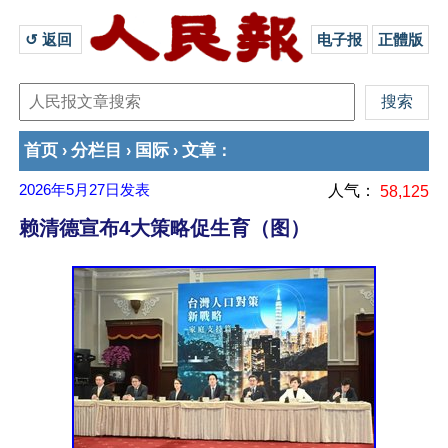
↺ 返回 
电子报
正體版
首页
分栏目
国际
文章
›
›
›
：
2026年5月27日
发表
人气：
58,125
赖清德宣布4大策略促生育（图）