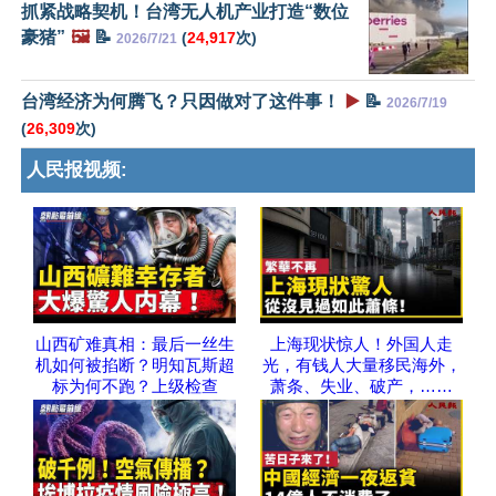
抓紧战略契机！台湾无人机产业打造“数位
豪猪”
🖼️
📝
(
24,917
次)
2026/7/21
台湾经济为何腾飞？只因做对了这件事！
▶️
📝
2026/7/19
(
26,309
次)
人民报视频:
山西矿难真相：最后一丝生
上海现状惊人！外国人走
机如何被掐断？明知瓦斯超
光，有钱人大量移民海外，
标为何不跑？上级检查
萧条、失业、破产，……