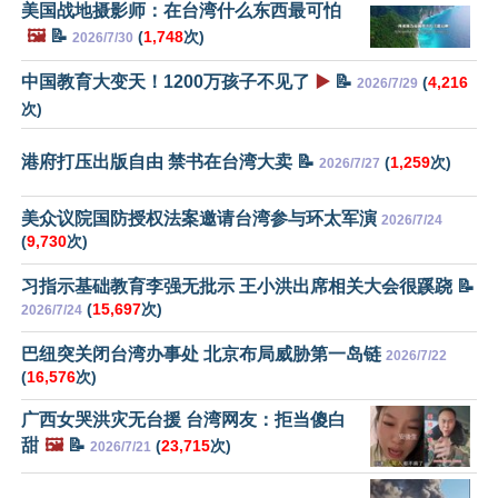
美国战地摄影师：在台湾什么东西最可怕
🖼️
📝
(
1,748
次)
2026/7/30
中国教育大变天！1200万孩子不见了
▶️
📝
(
4,216
2026/7/29
次)
港府打压出版自由 禁书在台湾大卖 📝
(
1,259
次)
2026/7/27
美众议院国防授权法案邀请台湾参与环太军演
2026/7/24
(
9,730
次)
习指示基础教育李强无批示 王小洪出席相关大会很蹊跷 📝
(
15,697
次)
2026/7/24
巴纽突关闭台湾办事处 北京布局威胁第一岛链
2026/7/22
(
16,576
次)
广西女哭洪灾无台援 台湾网友：拒当傻白
甜
🖼️
📝
(
23,715
次)
2026/7/21