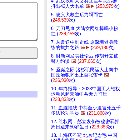
4. 武汉吹哨人艾芬医生斗志昂扬
抖出42人大名单
🖼️▶️
(
253,979
次)
5. 忠义犬救主后力竭而亡
(
246,539
次)
6. 刀刀见血 大陆女网红棒喝小粉
红 (
239,459
次)
7. 从反送中到走线 原深圳健身教
练的抗共之路
🖼️▶️
(
239,180
次)
8. 财新网发表社论后 传胡舒立被
警方约谈
🖼️
(
237,669
次)
9. 圣诞之际 洛杉矶民运人士向中
国政治犯寄出上百张贺卡
🖼️
(
236,930
次)
10. 年终报导：2023中国工人维权
运动风起云涌中共无力打压
(
233,833
次)
11. 血腥摧残 中共至少迫害死五千
多法轮功学员
🖼️
(
231,868
次)
12. 维权网：彭立发仍被秘密羁押
周日迎来50岁生日 (
228,383
次)
13. 上海庆圣诞 北京纪念毛 中国