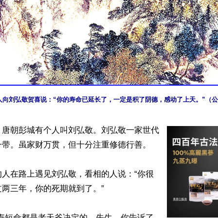
人向刘弘敬贺喜说：“你的寿命已延长了，一定是积了阴德，感动了上天。”（
】唐朝彭城有个人叫刘弘敬。刘弘敬一家世代
带。虽家财万贯，但十分注重修德行善。

的人在路上遇见刘弘敬，看相的人说：“你很
两三年，你的死期就到了。”

长寿短命都是老天爷决定的，先生，你告诉了