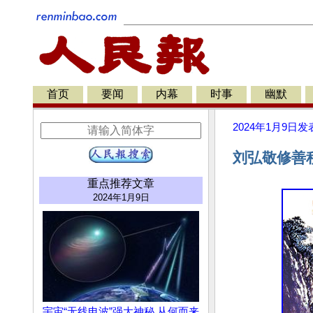
首页
要闻
内幕
时事
幽默
2024年1月9日
发
刘弘敬修善
重点推荐文章
2024年1月9日
宇宙“无线电波”强大神秘 从何而来