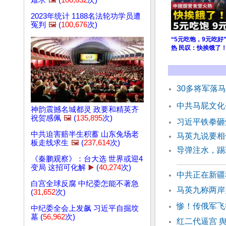
难求
🖼️
(
100,632
次)
2023年统计 1188名法轮功学员遭
冤判
🖼️
(
100,676
次)
“5元吃饱，9元吃好
热 民叹：快挨饿了
30多将军落
中共马屁文化
神韵震撼名城都灵 政要和精英齐
祝贺感佩
🖼️
(
135,895
次)
习近平铁拳砸
中共迫害赔半生积蓄 山东兔场老
马英九说要相
板走线求生
🖼️
(
237,614
次)
导弹注水，踢
《秦鹏观察》：台大选 世界或迎4
变局 这招可化解
▶️
(
40,274
次)
中共正在新疆
白宫全球反腐 中纪委怎能不著急
马英九称两岸
(
31,652
次)
惨！传俄军飞
中纪委全会上发飙 习近平自掘坟
墓 (
56,962
次)
红二代逼宫 