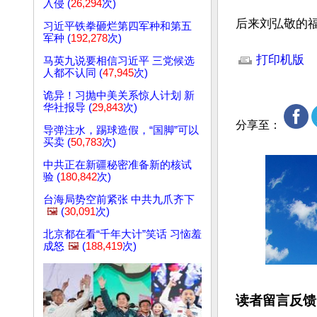
入侵 (
26,294
次)
后来刘弘敬的
习近平铁拳砸烂第四军种和第五
军种 (
192,278
次)
文章网址: http://w
打印机版
马英九说要相信习近平 三党候选
人都不认同 (
47,945
次)
诡异！习抛中美关系惊人计划 新
华社报导 (
29,843
次)
分享至：
导弹注水，踢球造假，“国脚”可以
买卖 (
50,783
次)
中共正在新疆秘密准备新的核试
验 (
180,842
次)
台海局势空前紧张 中共九爪齐下
🖼️
(
30,091
次)
北京都在看“千年大计”笑话 习恼羞
成怒
🖼️
(
188,419
次)
读者留言反馈