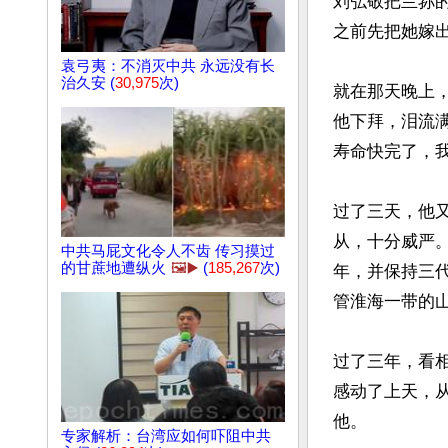
刘弘敬把兰荪
之前先把她嫁出
袁弓夷：不消灭中共 永远没有长
治久安 (
30,975
次)
就在那天晚上
他下拜，泪流
寿命快完了，我
过了三天，他
从，十分威严
中共马屁文化令人不齿 传习摸过
的甘蔗地遭纵火
🖼️▶️
(
185,267
次)
年，并保持三
管淮海一带的山
过了三年，看
感动了上天，
他。

专家解析：台湾应如何吓阻中共