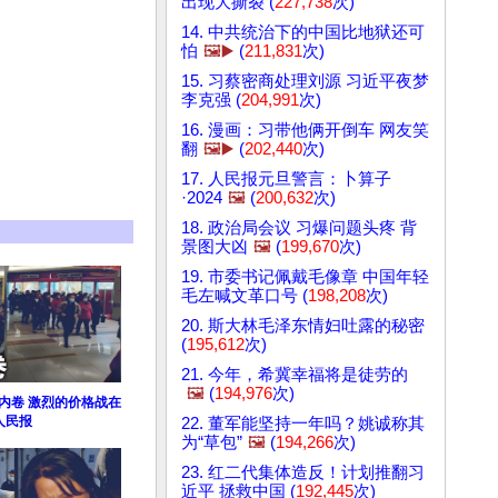
出现大撕裂 (
227,738
次)
14. 中共统治下的中国比地狱还可
怕
🖼️▶️
(
211,831
次)
15. 习蔡密商处理刘源 习近平夜梦
李克强 (
204,991
次)
16. 漫画：习带他俩开倒车 网友笑
翻
🖼️▶️
(
202,440
次)
17. 人民报元旦警言：卜算子
·2024
🖼️
(
200,632
次)
18. 政治局会议 习爆问题头疼 背
景图大凶
🖼️
(
199,670
次)
19. 市委书记佩戴毛像章 中国年轻
毛左喊文革口号 (
198,208
次)
20. 斯大林毛泽东情妇吐露的秘密
(
195,612
次)
21. 今年，希冀幸福将是徒劳的
🖼️
(
194,976
次)
内卷 激烈的价格战在
人民报
22. 董军能坚持一年吗？姚诚称其
为“草包”
🖼️
(
194,266
次)
23. 红二代集体造反！计划推翻习
近平 拯救中国 (
192,445
次)