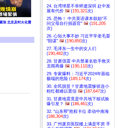
24. 台湾球星不幸猝逝深圳 赴中发
展有代价
🖼️
(
191,321
次)
25. 恐怖！ 中共英语课本鼓励“不
场紧张 北京及时火化需
问父母自行捐器官”
🖼️
(
191,205
次)
26. 心知大事不妙 习近平学老毛耍
“阳谋”
🖼️
(
190,850
次)
27. 毛泽东一生中的女人们
(
190,482
次)
28. 甘肃强震 中共禁著名歌手救灾
丑闻再爆
🖼️
(
190,110
次)
29. 专家爆料：习近平2024年面临
极端的危险 (
189,174
次)
30. 全民脱贫？甘肃地震惨状连小
粉红都难以置信
🖼️
(
187,647
次)
31. 甘肃地震竟是中共地下核试验
爆引发？
🖼️
(
186,461
次)
32. “山东帮”抢权卡位 牵动中南海
(
186,304
次)
33. 广州废弃医院楼上满是牢房 手