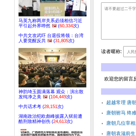
马英九称两岸关系必须相信习近
平引起外界哗然
🖼️
(
60,334
次)
中共文攻武吓 台退役将领：台湾
人要觉醒反共
🖼️
(
31,805
次)
读者暱称:
欢迎您的留言
神韵埼玉圆满落幕 观众：演出散
发纯净之美
🖼️
(
104,449
次)
超越常理 唐
中共话术考 (
28,151
次)
唐朝驸马 终
湖南政治犯欧彪峰披露入狱前遭
酷刑致精神创伤 (
24,613
次)
唐朝几位宰相
唐朝袁滋前生