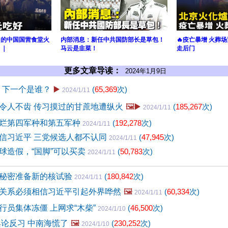
”的中国国营食堂火
内部消息：新任中共国防部长是草包！
🔥疫亡暴增 火葬
！｜
马云是韭菜！
走后门
更多文章导读：
2024年1月9日
马 下一个是谁？
▶️
(
65,369
次)
2024/1/11
令人不齿 传习摸过的甘蔗地遭纵火
🖼️▶️
(
185,267
次)
2024/1/11
烂第四军种和第五军种
(
192,278
次)
2024/1/11
信习近平 三党候选人都不认同
(
47,945
次)
2024/1/11
球造假，“国脚”可以买卖
(
50,783
次)
2024/1/11
秘密准备新的核试验
(
180,842
次)
2024/1/11
关系必须相信习近平引起外界哗然
🖼️
(
60,334
次)
2024/1/11
行员集体冻僵 上网求“木柴”
(
46,500
次)
2024/1/10
舆论反习 中南海慌了
🖼️
(
230,252
次)
2024/1/10