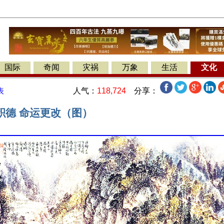
国际
奇闻
灾祸
万象
生活
文化
人气：
118,724
分享：
表
积德 命运更改（图）