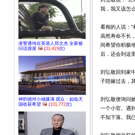
我，我又该怎么
看相的人说：
虽然寿命不长
港警通缉在英港人郑文杰 全家被
间希望你积极
问话搜屋
🖼️
(
31,419
次)
后，还会到这里
刘弘敬回到家
子陪嫁过去，其
刘弘敬便询问
神韵德州小城爆满 观众：如临天
国收获希望
🖼️
(
101,772
次)
一个小官。遇
不知下落。我已