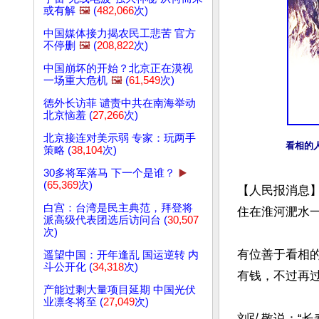
或有解
🖼️
(
482,066
次)
中国媒体接力揭农民工悲苦 官方
不停删
🖼️
(
208,822
次)
中国崩坏的开始？北京正在漠视
一场重大危机
🖼️
(
61,549
次)
德外长访菲 谴责中共在南海举动
北京恼羞 (
27,266
次)
北京接连对美示弱 专家：玩两手
看相的
策略 (
38,104
次)
30多将军落马 下一个是谁？
▶️
(
65,369
次)
【人民报消息
白宫：台湾是民主典范，拜登将
住在淮河淝水一
派高级代表团选后访问台 (
30,507
次)
有位善于看相
遥望中国：开年逢乱 国运逆转 内
斗公开化 (
34,318
次)
有钱，不过再过
产能过剩大量项目延期 中国光伏
业凛冬将至 (
27,049
次)
刘弘敬说：“