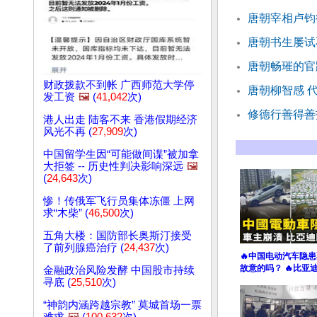
唐朝宰相卢钧
唐朝书生屡试
唐朝畅璀的官
财政拨款不到帐 广西师范大学停
唐朝柳智感 
发工资
🖼️
(
41,042
次)
修德行善得善
港人出走 陆客不来 香港假期经济
风光不再 (
27,909
次)
中国留学生因“可能做间谍”被加拿
大拒签 -- 历史性判决影响深远
🖼️
(
24,643
次)
惨！传俄军飞行员集体冻僵 上网
求“木柴” (
46,500
次)
五角大楼：国防部长奥斯汀接受
了前列腺癌治疗 (
24,437
次)
🔥中国电动汽车隐患
故意的吗？ 🔥比亚
金融政治风险发酵 中国股市持续
寻底 (
25,510
次)
“神韵内涵跨越宗教” 莫城首场一票