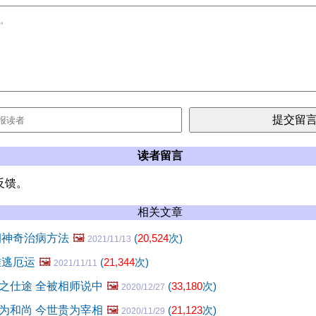
读者留言
反馈。
相关文章
朝神奇治病方法
🖼️
(
20,524
次)
2021/11/13
难逃厄运
🖼️
(
21,344
次)
2021/11/11
之仕途 全被相师说中
🖼️
(
33,180
次)
2020/12/27
为和尚 今世贵为宰相
🖼️
(
21,123
次)
2020/11/29