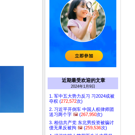
近期最受欢迎的文章
2024年1月9日
1. 军中五大势力反习 习2024或被
夺权 (
272,572
次)
2. 习近平开倒车 中国人权律师团
送习两个字
🖼️
(
267,950
次)
3. 相信共产党 东北男投资被骗讨
债无果反被拘
🖼️
(
259,536
次)