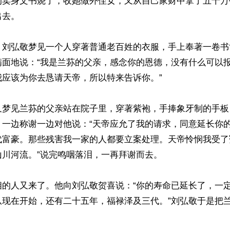
的卖身文书烧了，收她做外侄女，又从自己家财中拿了五十万
去。

，刘弘敬梦见一个人穿著普通老百姓的衣服，手上奉著一卷书
满面地说：“我是兰荪的父亲，感念你的恩德，没有什么可以
应该为你去恳请天帝，所以特来告诉你。”

又梦见兰荪的父亲站在院子里，穿著紫袍，手捧象牙制的手板
。一边称谢一边对他说：“天帝应允了我的请求，同意延长你
代富豪。那些残害我一家的人都要立案处理。天帝怜悯我受了
川河流。”说完鸣咽落泪，一再拜谢而去。

相的人又来了。他向刘弘敬贺喜说：“你的寿命已延长了，一
从现在开始，还有二十五年，福禄泽及三代。”刘弘敬于是把