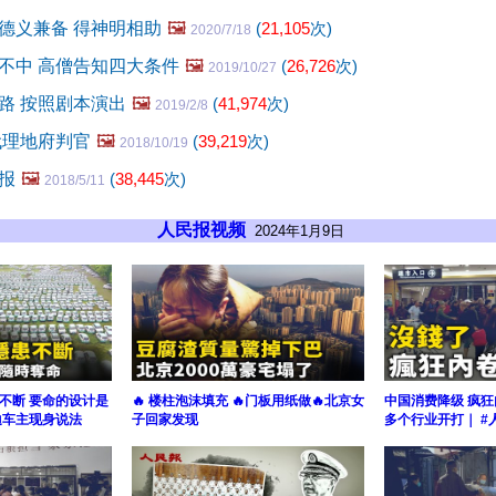
德义兼备 得神明相助
🖼️
(
21,105
次)
2020/7/18
不中 高僧告知四大条件
🖼️
(
26,726
次)
2019/10/27
路 按照剧本演出
🖼️
(
41,974
次)
2019/2/8
代理地府判官
🖼️
(
39,219
次)
2018/10/19
报
🖼️
(
38,445
次)
2018/5/11
人民报视频
2024年1月9日
不断 要命的设计是
🔥 楼柱泡沫填充 🔥门板用纸做🔥北京女
中国消费降级 疯狂
迪车主现身说法
子回家发现
多个行业开打｜ #