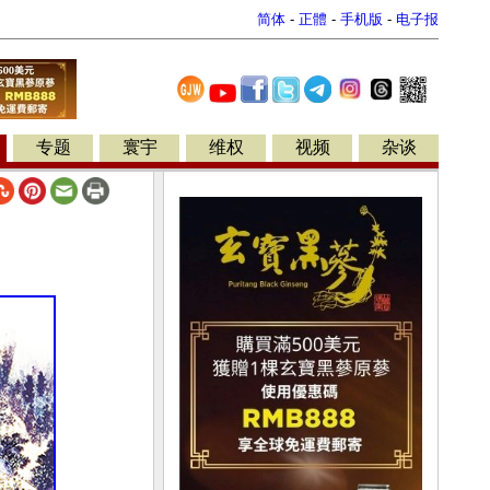
简体
-
正體
-
手机版
-
电子报
专题
寰宇
维权
视频
杂谈