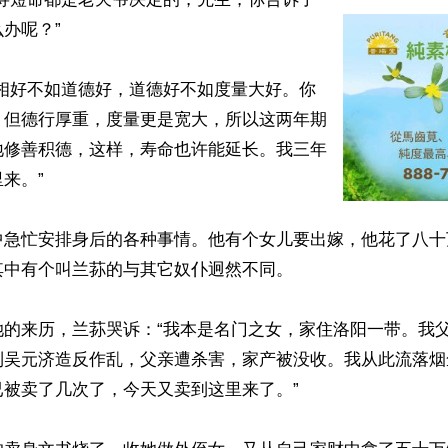
办呢？”

“相好不如道德好，道德好不如度量大好。你
，但德行厚重，度量更是宽大，所以这两年期
地修善积德，这样，寿命也许能延长。我三年
来。”

中急忙安排身后的各种事情。他有个女儿要出嫁，他花了八十
中有个叫兰荪的与其它奴仆迥然不同。

她的来历，兰荪哭诉：“我本是名门之女，家住洛阳一带。我
到吴元济造反作乱，父亲遭杀害，家产被没收。我从此流落烟
被卖了几次了，今天又卖到这里来了。”
