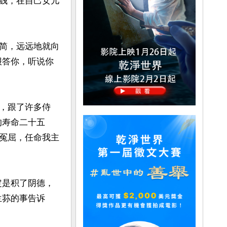
钱，在自己女儿
简，远远地就向
报答你，听说你
，跟了许多侍
的寿命二十五
冤屈，任命我主
定是积了阴德，
兰荪的事告诉