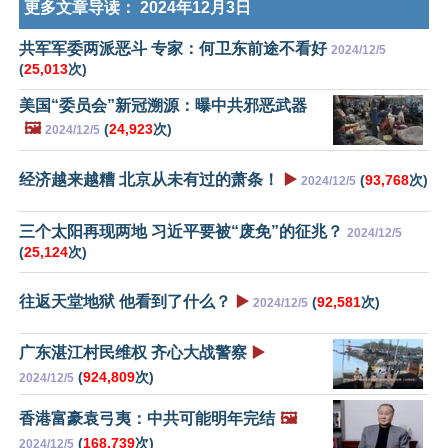
更多文章导读：
2024年12月3日
共军军委两派恶斗 专家：何卫东前途不看好
2024/12/5
(
25,013
次)
美国“委员会”新冠溯源：曝中共邪恶武器
🖼️
(
24,923
次)
2024/12/5
经济越来越糟 北京从未有过的萧条！
▶️
(
93,768
次)
2024/12/5
三个太阳再现两地 习近平要被“废免”的征兆？
2024/12/5
(
25,124
次)
往返天堂地狱 他看到了什么？
▶️
(
92,581
次)
2024/12/5
广东湛江村民维权 齐心大战警察
▶️
(
924,809
次)
2024/12/5
香港富豪袁弓夷：中共可能明年完结
🖼️
(
168,739
次)
2024/12/5