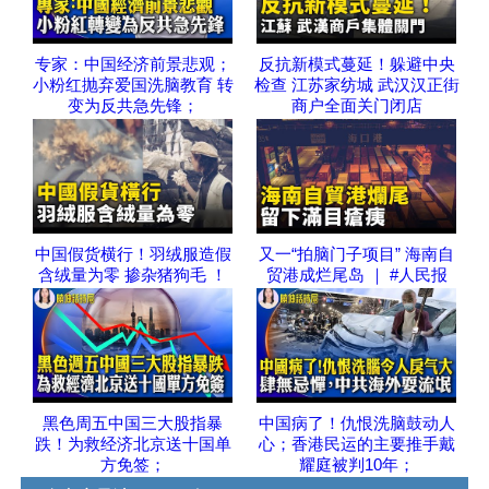
专家：中国经济前景悲观；
反抗新模式蔓延！躲避中央
小粉红抛弃爱国洗脑教育 转
检查 江苏家纺城 武汉汉正街
变为反共急先锋；
商户全面关门闭店
中国假货横行！羽绒服造假
又一“拍脑门子项目” 海南自
含绒量为零 掺杂猪狗毛 ！
贸港成烂尾岛 ｜ #人民报
黑色周五中国三大股指暴
中国病了！仇恨洗脑鼓动人
跌！为救经济北京送十国单
心；香港民运的主要推手戴
方免签；
耀庭被判10年；