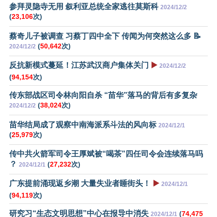
参拜灵隐寺无用 叙利亚总统全家逃往莫斯科
2024/12/2
(
23,106
次)
蔡奇儿子被调查 习蔡丁四中全下 传闻为何突然这么多 📝
(
50,642
次)
2024/12/2
反抗新模式蔓延！江苏武汉商户集体关门
▶️
2024/12/2
(
94,154
次)
传东部战区司令林向阳自杀 “苗华”落马的背后有多复杂
(
38,024
次)
2024/12/2
苗华结局成了观察中南海派系斗法的风向标
2024/12/1
(
25,979
次)
传中共火箭军司令王厚斌被“喝茶”四任司令会连续落马吗
？
(
27,232
次)
2024/12/1
广东提前涌现返乡潮 大量失业者睡街头！
▶️
2024/12/1
(
94,119
次)
研究习“生态文明思想”中心在报导中消失
(
74,475
2024/12/1