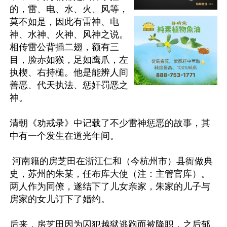
的，雷、电、水、火、风等，
莫不如是，因此有雷神、电
神、水神、火神、风神之说。
相传雷公背插二翅，额有三
目，脸赤如猴，足如鹰爪，左
执楔、右持槌。他是能辨人间
善恶、代天执法、惩奸罚恶之
神。

清朝《劝戒录》中记载了不少雷神惩恶的故事，其
中有一个发生在道光年间。

 河南籍的房芝田在浙江仁和（今杭州市）县衙做典
史，苏州的朱某，任布库大使（注：主管官库）。
两人作为同僚，遂结下了儿女亲家，朱家的儿子与
房家的女儿订下了婚约。

后来，房芝田因为囚犯越狱逃跑而被降职，之后郁