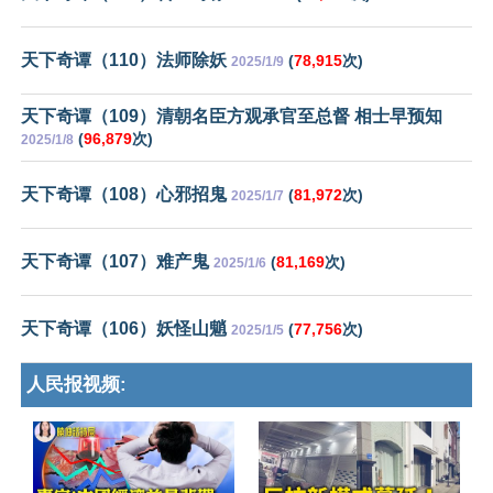
天下奇谭（110）法师除妖
(
78,915
次)
2025/1/9
天下奇谭（109）清朝名臣方观承官至总督 相士早预知
(
96,879
次)
2025/1/8
天下奇谭（108）心邪招鬼
(
81,972
次)
2025/1/7
天下奇谭（107）难产鬼
(
81,169
次)
2025/1/6
天下奇谭（106）妖怪山魈
(
77,756
次)
2025/1/5
人民报视频: