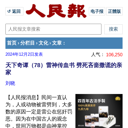
↺ 返回 
电子报
正體版
首页
分栏目
文化
文章
›
›
›
：
2024年12月2日
发表
人气：
106,250
天下奇谭（78）雷神传血书 劈死吝啬撒谎的亲
家
刘晓
【人民报消息】民间一直认
为，人或动物被雷劈到，大多
数的原因一定是雷公在惩奸罚
恶。因为在中国古人的观念
中，世间万物都是由神掌控