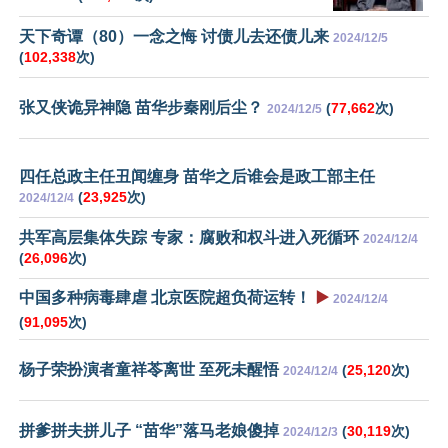
天下奇谭（80）一念之悔 讨债儿去还债儿来
2024/12/5
(
102,338
次)
张又侠诡异神隐 苗华步秦刚后尘？
(
77,662
次)
2024/12/5
四任总政主任丑闻缠身 苗华之后谁会是政工部主任
(
23,925
次)
2024/12/4
共军高层集体失踪 专家：腐败和权斗进入死循环
2024/12/4
(
26,096
次)
中国多种病毒肆虐 北京医院超负荷运转！
▶️
2024/12/4
(
91,095
次)
杨子荣扮演者童祥苓离世 至死未醒悟
(
25,120
次)
2024/12/4
拼爹拼夫拼儿子 “苗华”落马老娘傻掉
(
30,119
次)
2024/12/3