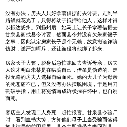
没有办法，房夫人只好拿著借据前去讨要。走到半
路钱就花光了，只得将幼子抵押给他人，这样才得
以抵达扬州。到扬州后，她马上让长子拿著借据去
甘泉县衙找县令讨要，然而县令并没有欠朱家银子
之事，因此认定房家长子是个无赖，故意撒谎诈骗
钱财，遂严加呵斥，还让衙役将他绑了起来。

房家长子大骇，脱身后急忙跑回去告诉母亲，房夫
人这才明白朱某是在哄骗自己，借条是伪造的。走
投无路的房夫人选择自缢而死。她的大儿子为母亲
的死悲痛不已，但又没有办法摆脱困境，于是用刀
割破手指，用血将冤情写成诉状揣在怀中，也自刎
而死。

客店主人发现二人身死，赶忙报官。甘泉县令验尸
时，看到血书大惊，方知他们母子上当受骗而落得
如此结局的前因后果。县令立即携带血书回到县