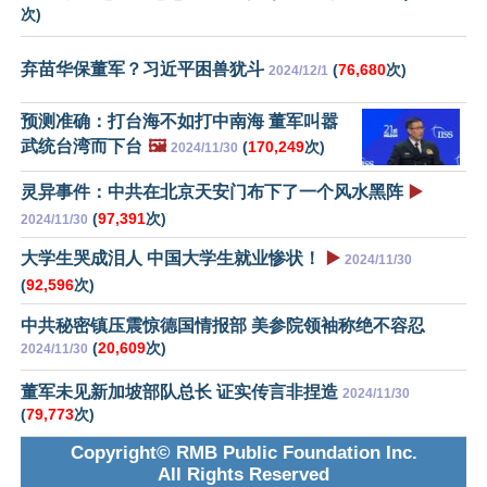
次)
弃苗华保董军？习近平困兽犹斗
(
76,680
次)
2024/12/1
预测准确：打台海不如打中南海 董军叫嚣
武统台湾而下台
🖼️
(
170,249
次)
2024/11/30
灵异事件：中共在北京天安门布下了一个风水黑阵
▶️
(
97,391
次)
2024/11/30
大学生哭成泪人 中国大学生就业惨状！
▶️
2024/11/30
(
92,596
次)
中共秘密镇压震惊德国情报部 美参院领袖称绝不容忍
(
20,609
次)
2024/11/30
董军未见新加坡部队总长 证实传言非捏造
2024/11/30
(
79,773
次)
Copyright© RMB Public Foundation Inc.
All Rights Reserved