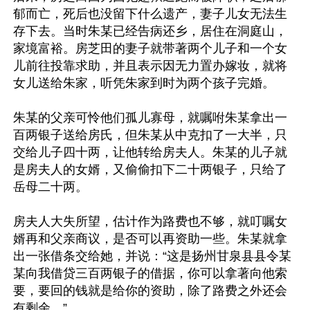
郁而亡，死后也没留下什么遗产，妻子儿女无法生
存下去。当时朱某已经告病还乡，居住在洞庭山，
家境富裕。房芝田的妻子就带著两个儿子和一个女
儿前往投靠求助，并且表示因无力置办嫁妆，就将
女儿送给朱家，听凭朱家到时为两个孩子完婚。

朱某的父亲可怜他们孤儿寡母，就嘱咐朱某拿出一
百两银子送给房氏，但朱某从中克扣了一大半，只
交给儿子四十两，让他转给房夫人。朱某的儿子就
是房夫人的女婿，又偷偷扣下二十两银子，只给了
岳母二十两。

房夫人大失所望，估计作为路费也不够，就叮嘱女
婿再和父亲商议，是否可以再资助一些。朱某就拿
出一张借条交给她，并说：“这是扬州甘泉县县令某
某向我借贷三百两银子的借据，你可以拿著向他索
要，要回的钱就是给你的资助，除了路费之外还会
有剩余。”
