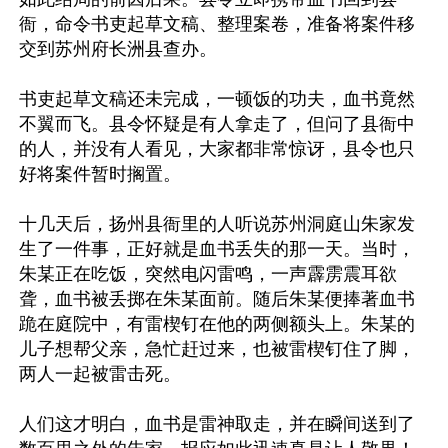
衙，命令书吏起草文稿、整理案卷，准备将案件移
交到苏州府长洲县查办。

书吏起草文稿还未完成，一顿饭的功夫，血书竟然
不翼而飞。县令怀疑是有人拿走了，但问了县衙中
的人，并没有人看见，大家都非常惊讶，县令也只
好将案件暂时搁置。

十几天后，扬州县衙里的人听说苏州洞庭山朱家发
生了一件事，正好就是血书丢失的那一天。当时，
朱某正在吃饭，突然电闪雷鸣，一声霹雳震耳欲
聋，血书被丢掷在朱某面前。随后朱某便捧著血书
跪在庭院中，有雷楔钉在他的两侧额头上。朱某的
儿子想帮父亲，急忙赶过来，也被雷楔钉住了脚，
两人一起被雷击死。

人们这才明白，血书是雷神取走，并在瞬间送到了