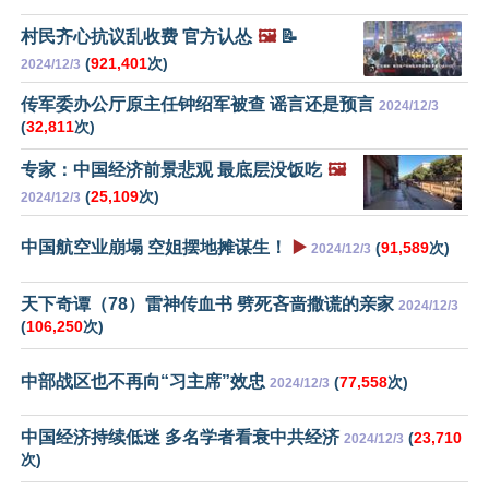
村民齐心抗议乱收费 官方认怂
🖼️
📝
(
921,401
次)
2024/12/3
传军委办公厅原主任钟绍军被查 谣言还是预言
2024/12/3
(
32,811
次)
专家：中国经济前景悲观 最底层没饭吃
🖼️
(
25,109
次)
2024/12/3
中国航空业崩塌 空姐摆地摊谋生！
▶️
(
91,589
次)
2024/12/3
天下奇谭（78）雷神传血书 劈死吝啬撒谎的亲家
2024/12/3
(
106,250
次)
中部战区也不再向“习主席”效忠
(
77,558
次)
2024/12/3
中国经济持续低迷 多名学者看衰中共经济
(
23,710
2024/12/3
次)