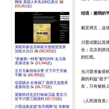
网络 美国人年失100亿美元
🖼️
(
59,361
次)
结语：脆弱的平
截至周五，这场
川普试图以其
美联邦参议员和前大使祝贺世界
合；北京则抓
法轮大法日
🖼️
(
58,565
次)
的红线。

“苏修第一特务”被判20年 女儿靠
卖身活命 📝 (
53,346
次)
五月天象持续示警 天下不宁灾难
当川普准备搭机
不断 📝 (
66,985
次)
露的利益“底子
信贷跳水 社保崩了 政府又忽悠养
友，只有被标上
老靠街坊 📝 (
66,773
次)
莫斯科对北京打响保卫战 普京习
近平川普三国演利 (
65,719
次)
（人民报首发
川普连夜反驳“东升西降”论 专家相
文章网址: http://w