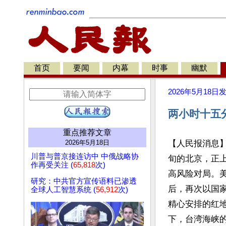
首页
要闻
内幕
时事
幽默
2026年5月18日
两小时十五
重点推荐文章
2026年5月18日
【人民报消息
川普与普京接连访中 中俄战略协
旬的北京，正
作再受关注 (
65,818
次)
高风险对局。美国
研究：中共官方宣传语料已渗透
后，再次以国
全球人工智慧系统 (
56,912
次)
精心安排的红
下，台湾海峡