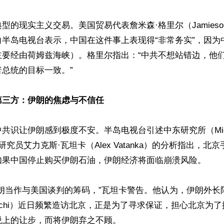
的现实主义交易。美国贸易代表詹米森·格里尔（Jamieson 
向半岛电视台表示，中国在这件事上表现得“非常务实”，因为
主要经由荷姆兹海峡）。格里尔指出：“中共不想站错边，他
总统的目标一致。”

第三方：伊朗的焦虑与不信任
识让伊朗感到极度不安。半岛电视台引述中东研究所（Middle 
e）高级研究员艾力克斯·瓦坦卡（Alex Vatanka）的分析指出，
果中国停止购买伊朗石油，伊朗经济将面临崩溃风险。 

朗当作与美国谈判的筹码，”瓦坦卡警告。他认为，伊朗外长
Araghchi）近日频繁造访北京，正是为了寻求保证，担心北京为
上的让步，而将伊朗弃之不顾。  
