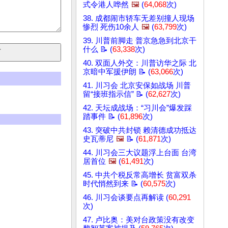
式令港人哗然
🖼️
(
64,068
次)
38. 成都闹市轿车无差别撞人现场
惨烈 死伤10余人
🖼️
(
63,799
次)
39. 川普前脚走 普京急急到北京干
什么 📝 (
63,338
次)
40. 双面人外交：川普访华之际 北
京暗中军援伊朗 📝 (
63,066
次)
41. 川习会 北京安保如战场 川普
留“接班指示信” 📝 (
62,627
次)
42. 天坛成战场：“习川会”爆发踩
踏事件 📝 (
61,896
次)
43. 突破中共封锁 赖清德成功抵达
史瓦蒂尼
🖼️
📝 (
61,871
次)
44. 川习会三大议题浮上台面 台湾
居首位
🖼️
(
61,491
次)
45. 中共个税反常高增长 贫富双杀
时代悄然到来 📝 (
60,575
次)
46. 川习会谈要点再解读 (
60,291
次)
47. 卢比奥：美对台政策没有改变