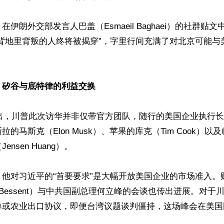
伊朗外交部发言人巴盖（Esmaeil Baghaei）的社群贴
“背地里背叛的人终将被揭穿”，字里行间充满了对北京可能与
矽谷与底特律的利益交换  
s 指出，川普此次访华并非仅带官方团队，随行的美国企业执行
的马斯克（Elon Musk）、苹果的库克（Tim Cook）
nsen Huang）。 

他对习近平的“首要要求”是大幅开放美国企业的市场准入。
tt Bessent）与中共国副总理何立峰的会谈也传出进展。对
单或农业出口协议，即便台湾议题谈判僵持，这场峰会在美国

