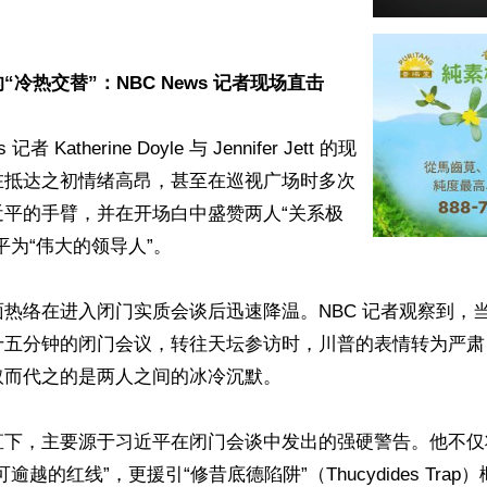


冷热交替”：NBC News 记者现场直击 
记者 Katherine Doyle 与 Jennifer Jett 的现
在抵达之初情绪高昂，甚至在巡视广场时多次
近平的手臂，并在开场白中盛赞两人“关系极
为“伟大的领导人”。  

热络在进入闭门实质会谈后迅速降温。NBC 记者观察到，
十五分钟的闭门会议，转往天坛参访时，川普的表情转为严肃
而代之的是两人之间的冰冷沉默。

直下，主要源于习近平在闭门会谈中发出的强硬警告。他不仅
逾越的红线”，更援引“修昔底德陷阱”（Thucydides Tra