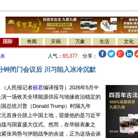
国际
奇闻
灾祸
万象
生活
文化
人气：
65,377
分享：
发表
分钟闭门会议后 川习陷入冰冷沉默
】（人民报记者
丽君
编译报导）2026年5月中
上演一场攸关全球能源供应与地缘政治稳定的
总统川普（Donald Trump）时隔九年
家元首身分踏上中国土地，迎接他的是习近平
地毯与国宴盛大仪式。然而，在华丽表象之
的紧张局势与伊朗战争的余波，正为这场会谈