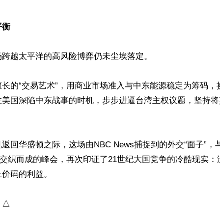
衡 
跨越太平洋的高风险博弈仍未尘埃落定。

擅长的“交易艺术”，用商业市场准入与中东能源稳定为筹码，
住美国深陷中东战事的时机，步步进逼台湾主权议题，坚持将
返回华盛顿之际，这场由NBC News捕捉到的外交“面子”
”交织而成的峰会，再次印证了21世纪大国竞争的冷酷现实：
价码的利益。

）△
ww.renminbao.com/rmb/articles/2026/5/18/95218.html