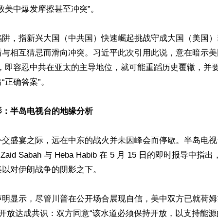
致美中爆发摩擦甚至冲突”。

陷阱，指新兴大国（中共国）快速崛起挑战守成大国（美国）
盾与相互猜忌而滑向冲突。习近平此次引用此说，意在暗示美
”，即容忍中共在亚太的主导地位，就可能重蹈历史覆辙，并
“正确答案”。

影：半岛电视台的地缘分析
交盛宴之际，远在中东的战火并未因峰会而停歇。半岛电视台（
 Zaid Sabah 与 Heba Habib 在 5 月 15 日的即时报导
以对伊朗战争的阴影之下。

明显示，尽管川普在公开场合展现自信，美中双方已就荷姆兹海峡（
uz）的开放达成共识：双方同意“该水道必须保持开放，以支持能源