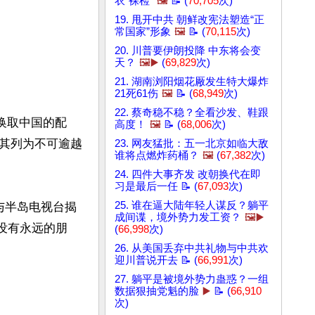
衣“裸检”
🖼️
📝 (
70,705
次)
19. 甩开中共 朝鲜改宪法塑造“正
常国家”形象
🖼️
📝 (
70,115
次)
20. 川普要伊朗投降 中东将会变
天？
🖼️▶️
(
69,829
次)
21. 湖南浏阳烟花厰发生特大爆炸
21死61伤
🖼️
📝 (
68,949
次)
22. 蔡奇稳不稳？全看沙发、鞋跟
换取中国的配
高度！
🖼️
📝 (
68,006
次)
其列为不可逾越
23. 网友猛批：五一北京如临大敌
谁将点燃炸药桶？
🖼️
(
67,382
次)
24. 四件大事齐发 改朝换代在即
习是最后一任 📝 (
67,093
次)
25. 谁在逼大陆年轻人谋反？躺平
，与半岛电视台揭
成间谍，境外势力发工资？
🖼️▶️
没有永远的朋
(
66,998
次)
26. 从美国丢弃中共礼物与中共欢
迎川普说开去 📝 (
66,991
次)
27. 躺平是被境外势力蛊惑？一组
数据狠抽党魁的脸
▶️
📝 (
66,910
次)