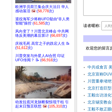
欧洲学员荷兰集会庆大法日 华人
感动落泪
🖼️
(
58,778
次)
退役海军少将称UFO疑由“非人类
智能”操控 (
61,585
次)
读者暱称:
风向变了？川普北京峰会 中共网
络反美潮的幕后算计 (
66,697
次)
庆祝毛死 高官之子的跌宕人生 📝
(
51,612
次)
欢迎您的留言
川普突发与外星人AI合照 印证
UFO传闻？ 📝 (
66,918
次)
中共或食言 
北京宣称DU
川普重拳堵绝
北京打造巨型
王毅出访淡化
幼发拉底河龙脉断裂惊现干枯 引
北京锡安教会
起末日预言联想
🖼️
(
105,310
次)
王毅不敢正眼