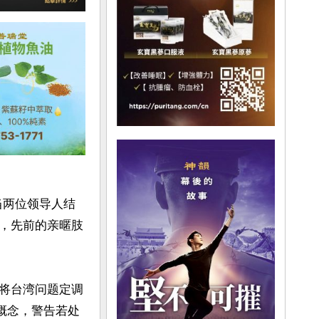
当两位领导人结
，先前的亲暱肢
将台湾问题定调
p）概念，警告若处