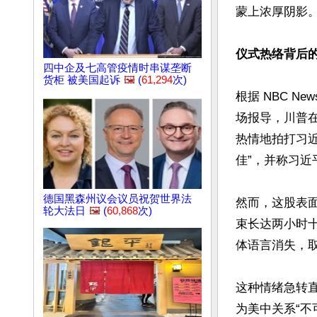
蒙上浓厚阴影。
仪式热络背后的“
四中企及七高管疫情时串谋垄断
货柜 被美国起诉
🖼️
(
61,294
次)
根据 NBC News 
场报导，川普
热情地拍打习
佳”，并称习近平
德国黑森州议会议员祝贺世界法
然而，这股表面
轮大法日
🖼️
(
60,868
次)
束长达两小时
体语言消失，取
这种情绪急转
为美中关系“不可