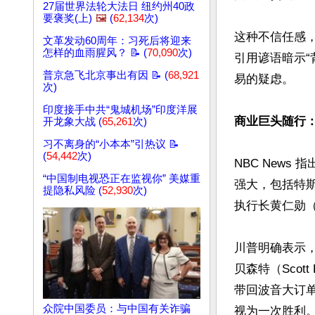
27届世界法轮大法日 纽约州40政
要褒奖(上)
🖼️
(
62,134
次)
这种不信任感，在
文革发动60周年：习死后将迎来
怎样的血雨腥风？ 📝 (
70,090
次)
引用谚语暗示
普京急飞北京事出有因 📝 (
68,921
易的疑虑。 

次)
印度接手中共“鬼城机场”印度洋展
商业巨头随行：
开龙象大战 (
65,261
次)
习不离身的“小本本”引热议 📝
(
54,442
次)
NBC New
“中国制电视恐正在监视你” 美媒重
强大，包括特斯拉
提隐私风险 (
52,930
次)
执行长黄仁勋（Je
川普明确表示，
贝森特（Sco
带回波音大订
众院中国委员：与中国有关诈骗
视为一次胜利。