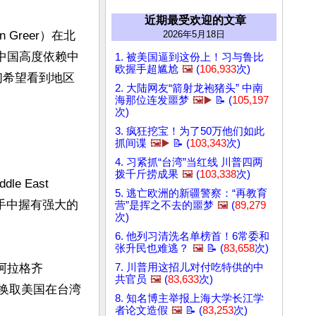
近期最受欢迎的文章
Greer）在北
2026年5月18日
中国高度依赖中
1. 被美国逼到这份上！习与鲁比
欧握手超尴尬
🖼️
(
106,933
次)
们希望看到地区
2. 大陆网友“箭射龙袍猪头” 中南
海那位连发噩梦
🖼️▶️
📝 (
105,197
次)
3. 疯狂挖宝！为了50万他们如此
抓间谍
🖼️▶️
📝 (
103,343
次)
4. 习紧抓“台湾”当红线 川普四两
拨千斤捞成果
🖼️
(
103,338
次)
East 
5. 逃亡欧洲的新疆警察：“再教育
北京手中握有强大的
营”是挥之不去的噩梦
🖼️
(
89,279
次)
6. 他列习清洗名单榜首！6常委和
张升民也难逃？
🖼️
📝 (
83,658
次)
阿拉格齐
7. 川普用这招儿对付吃特供的中
共官员
🖼️
(
83,633
次)
了换取美国在台湾
8. 知名博主举报上海大学长江学
者论文造假
🖼️
📝 (
83,253
次)