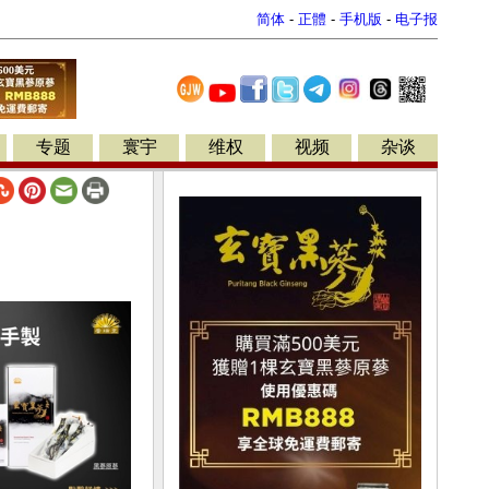
简体
-
正體
-
手机版
-
电子报
专题
寰宇
维权
视频
杂谈