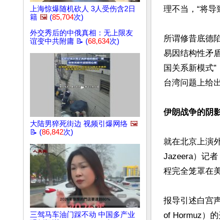
理不当，“将导
上海惊爆随机砍人 3人受伤含2日
籍
🖼️
(
85,704
次)
外交秀后的中俄真相：无上限友
所谓修昔底德
谊变中共附庸 📝 (
68,634
次)
易因结构性矛
国关系新模式
台湾问题上给出
伊朗战争的阴
大陆男猝死街边 视频引爆网络
🖼️
📝 (
86,842
次)
就在北京上演外
Jazeera）记者
程完全笼罩在美
报导引述白宫声
三驾马车油门踩不动 中国多产业
of Horm