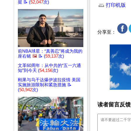
挺 📝 (
52,047
次)
打印机版
分享至：
前NBA球星：“真善忍”将成为我的
座右铭
🖼️
📝 (
59,137
次)
文革60周年：从中共的“五一六通
知”到今天 (
54,156
次)
刚果与乌干达爆伊波拉疫情 美国
实施旅游限制和紧急措施 📝
(
50,942
次)
读者留言反馈