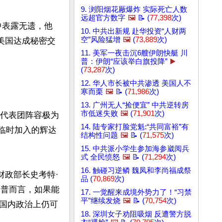
9. 浏阳烟花厰爆炸 实际死亡人数
远超官方数字
🖼️
📝 (
77,398
次)
文中表露无遗，他
10. 中共出新规 赴华投资“人财两
空”风险猛增
🖼️
(
73,889
次)
美国达成秘密交
11. 美军一夜击沉6艘伊朗快艇 川
普：伊朗“应该举白旗投降”
▶️
(
73,287
次)
12. 华人市长被中共渗透 美国人不
寒而栗
🖼️
📝 (
71,986
次)
13. 广州无人“捡便宜” 中共逆转房
市低迷失败
🖼️
(
71,901
次)
长代表团阵容极为
14. 陆专家打脸党魁:“共同富裕”有
以及临时加入的辉达
结构性问题
🖼️
📝 (
71,575
次)
15. 中共派小学生参加海参崴阅兵
式 全民愤怒
🖼️
📝 (
71,294
次)
16. 触碰习逆鳞 魏凤和李尚福成祭
财政部长史考特·
品 (
70,869
次)
于川普而言，如果能
17. 一觉醒来成境外势力了！“习禁
平”继续发烧
🖼️
📝 (
70,754
次)
国内政治上仍可
18. 深圳女子劝阻吸烟 反遭警方脱