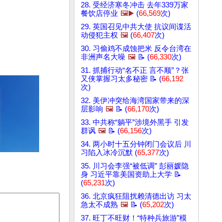
28. 受经济寒冬冲击 去年339万家
餐饮店停业
🖼️▶️
(
66,569
次)
29. 英国召见中共大使 抗议间谍活
动侵犯主权
🖼️
(
66,407
次)
30. 习偷鸡不成蚀把米 反令台湾在
非洲声名大噪
🖼️
📝 (
66,330
次)
31. 抓捕行动“名不正 言不顺”？张
又侠掌握习太多秘密 📝 (
66,192
次)
32. 美伊冲突给海湾国家带来的深
层影响
🖼️
📝 (
66,170
次)
33. 中共称“躺平”涉境外黑手 引发
群讽
🖼️
📝 (
66,156
次)
34. 两小时十五分钟闭门会议后 川
习陷入冰冷沉默 (
65,377
次)
35. 川习会李强“被低调” 彭丽媛隐
身 习近平靠美国资助上大学 📝
(
65,231
次)
36. 北京疯狂阻扰赖清德出访 习太
急太不成熟
🖼️
📝 (
65,202
次)
37. 旺丁不旺财！“特种兵旅游”模