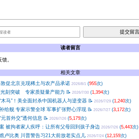
读者留言
反馈。
相关文章
美敦促北京兑现稀土与农产品承诺
(
955
次)
2026/8/1
V光刻突破 专家质疑量产能力
📝
(
1,394
次)
2026/7/30
“木马”！美全面封杀中国机器人与逆变器
📝
(
1,240
次)
2026/7/29
补给舰 专家示警全球 军事扩张野心浮现
📝
(
3,172
次)
2026/7/27
“元首外交”透何信息
📝
(
5,179
次)
2026/7/26
案 被拘者家人疾呼：让所有父母回到孩子身边
(
5,443
次)
2026/7/26
瞧卢比奥 川普警告习21大前放老实点儿
(
12,159
次)
2026/7/24