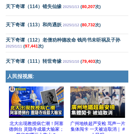
天下奇谭（114）错失仙缘
(
80,207
次)
2025/1/13
天下奇谭（113）和尚遇妖
(
80,732
次)
2025/1/12
天下奇谭（112）老僧劝种德改命 钱尚书未听祸及子孙
(
97,441
次)
2025/1/11
天下奇谭（111）转世奇缘
(
79,403
次)
2025/1/10
人民报视频:
北大出现教授病亡潮！阿塞
广州地铁超严安检 骂声一片
德倒台 灵隐寺成最大输家；
集体闯卡 一天被迫取消｜ #