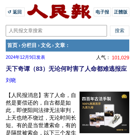
↺ 返回 
电子报
正體版
首页
分栏目
文化
文章
›
›
›
：
2024年12月9日
发表
人气：
101,029
天下奇谭（83）无论何时害了人命都难逃报应
刘晓
【人民报消息】害了人命，自
然是要偿还的，自古都是如
此，即便阳间法律无法审判，
上天也绝不饶过，无论时间长
短。有的是当世遭索命，有的
是隔世被索命，以下三个发生