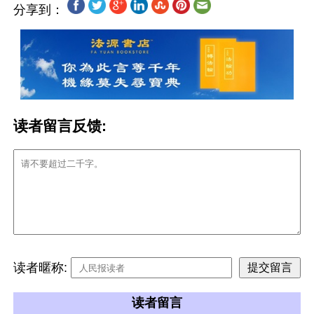
分享到：
读者留言反馈:
读者暱称:
读者留言