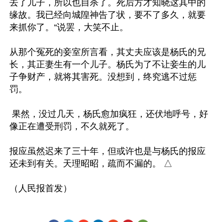
去了儿子，所以也自杀了。死后方才知晓这其中的
缘故。我已经向城隍神告了状，要不了多久，就要
来抓你了。“说罢，大笑不止。

从那个冤死的妾室所言看，其丈夫应该是杨氏的兄
长，其正妻生有一个儿子。杨氏为了不让妾生的儿
子争财产，就将其害死。没想到，终究逃不过惩
罚。

 果然，没过几天，杨氏愈加疯狂，还伏地呼号，好
像正在遭受刑罚，不久就死了。

报应虽然迟来了三十年，但或许也是与杨氏的报应
还未到有关。天理昭昭，疏而不漏的。 △
