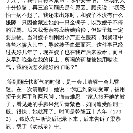
了儿子，我今日特来索命，你不要害怕。”在场的人
十分惊骇，再三追问顾氏是何原因。顾氏说：“我恐
怕一病不起了。我还未出嫁时，和嫂子本没有什么
嫌隙，只因偷藏过她的一只金镯子，以致嫂子不停
的咒骂。后来我母亲答应给她赔偿，但嫂子却一定
要原物。当时嫂子刚刚因小产正在服药，我就暗中
将盐水掺入其中，导致嫂子血晕而死。这件事已经
过去好几年了，现在嫂子也在我产后来索命，而且
从早到晚坐在我的床上，所喝的药都被她用嘴吹
气，我的病怎么能好的了呢？”

 等到顾氏快断气的时候，是一会儿清醒一会儿昏
迷。在一次清醒时，她说：“我已到阴司受审，被用
拶子夹两手和两只脚，痛苦难忍。”家人掀开她的被
子，看见她的手脚果然呈青紫色，如同遭受酷刑一
般。很快，她就死了。时间是乾隆五十八年（179
3），钱泳先生听说后记录下来，后来告诉了梁恭
辰，载于《劝戒录》中。
