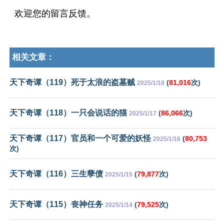
欢迎您的留言反馈。
相关文章：
天下奇谭（119）死于太浪的盗墓贼
(
81,016
次)
2025/1/18
天下奇谭（118）一只会说话的猫
(
86,066
次)
2025/1/17
天下奇谭（117）官员和一个可爱的妖怪
(
80,753
2025/1/16
次)
天下奇谭（116）三生孽债
(
79,877
次)
2025/1/15
天下奇谭（115）丧神任务
(
79,525
次)
2025/1/14