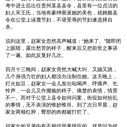
考中进士后出任贵州某县县令，县里有一位贞洁的
妇人宋王氏，当地有豪绅垂涎她的美色，就贿赂县
令在公堂上诬蔑节妇，不堪受辱的节妇遂选择自
杀。

说到这里，赵家女忽然高声喊道：“她来了。”随即闭
上眼睛，露出愁苦的样子，醒来后又把前世之事讲
了一遍。如此反复好几次。

四月十三晚间，赵家女突然大喊大叫、又蹦又跳，
几个身强力壮的妇人都没办法制住她。这天晚上，
灯火如豆，赵家女一会儿发出吆喝声、呼痛声、乞
怜声，一会儿又作揶揄的样子、痛楚的表情，情景
不一。而对于公堂上县令如何问案，衙役如何纷乱
的事情，无不表演的惟妙惟肖。到了次日早晨，赵
家女两颊红肿，臀部的肉都被打烂了。

赵家女的兄弟中有不相信因果报应的，就质问为何