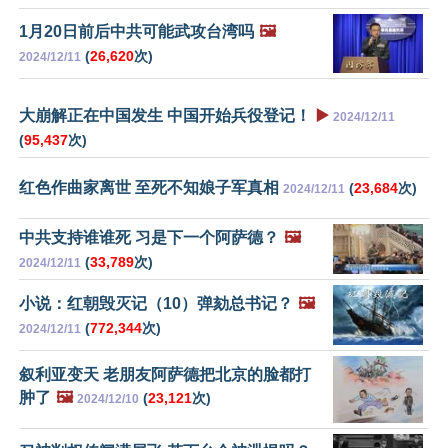
1月20日前后中共可能武攻台湾吗
🖼️
(
26,620
次)
2024/12/11
大崩解正在中国发生 中国开始兵役登记！
▶️
2024/12/11
(
95,437
次)
红色作曲家离世 至死不知娘子军真相
(
23,684
次)
2024/12/11
中共支持谁谁死 习是下一个阿萨德？
🖼️
(
33,789
次)
2024/12/11
小说：红朝毁灭记（10）弹劾总书记？
🖼️
(
772,344
次)
2024/12/11
叙利亚变天 老朋友阿萨德把北京的脸都打
肿了
🖼️
(
23,121
次)
2024/12/10