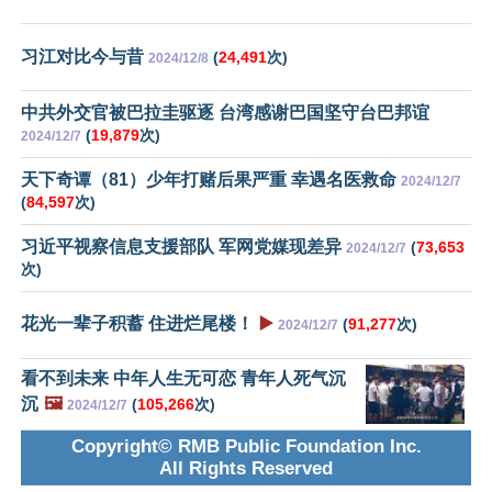
习江对比今与昔
(
24,491
次)
2024/12/8
中共外交官被巴拉圭驱逐 台湾感谢巴国坚守台巴邦谊
(
19,879
次)
2024/12/7
天下奇谭（81）少年打赌后果严重 幸遇名医救命
2024/12/7
(
84,597
次)
习近平视察信息支援部队 军网党媒现差异
(
73,653
2024/12/7
次)
花光一辈子积蓄 住进烂尾楼！
▶️
(
91,277
次)
2024/12/7
看不到未来 中年人生无可恋 青年人死气沉
沉
🖼️
(
105,266
次)
2024/12/7
Copyright© RMB Public Foundation Inc.
All Rights Reserved