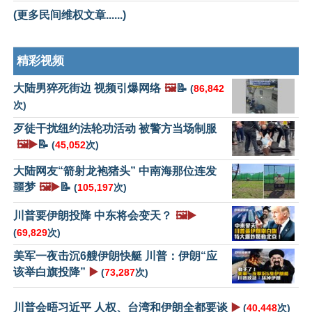
(更多民间维权文章......)
精彩视频
大陆男猝死街边 视频引爆网络
🖼️
📝
(
86,842
次)
歹徒干扰纽约法轮功活动 被警方当场制服
🖼️▶️
📝
(
45,052
次)
大陆网友“箭射龙袍猪头” 中南海那位连发
噩梦
🖼️▶️
📝
(
105,197
次)
川普要伊朗投降 中东将会变天？
🖼️▶️
(
69,829
次)
美军一夜击沉6艘伊朗快艇 川普：伊朗“应
该举白旗投降”
▶️
(
73,287
次)
川普会晤习近平 人权、台湾和伊朗全都要谈
▶️
(
40,448
次)