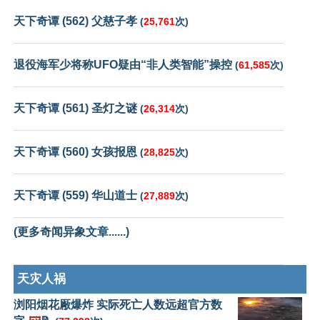
天下奇谭 (562) 父慈子孝
(
25,761
次)
退役海军少将称UFO疑由“非人类智能”操控
(
61,585
次)
天下奇谭 (561) 圣灯之谜
(
26,314
次)
天下奇谭 (560) 女孩报恩
(
28,825
次)
天下奇谭 (559) 华山道士
(
27,889
次)
(更多奇闻异象文章......)
天灾人祸
浏阳烟花厰爆炸 实际死亡人数远超官方数