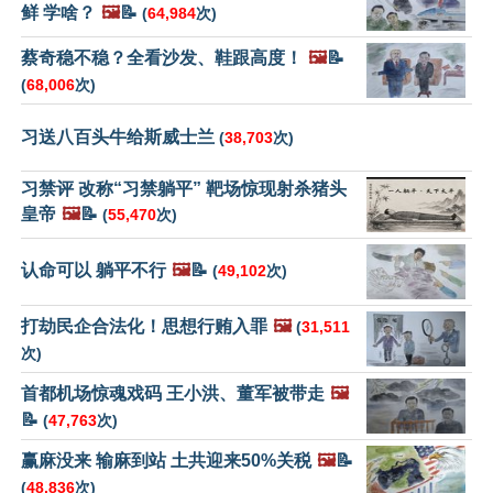
鲜 学啥？
🖼️
📝
(
64,984
次)
蔡奇稳不稳？全看沙发、鞋跟高度！
🖼️
📝
(
68,006
次)
习送八百头牛给斯威士兰
(
38,703
次)
习禁评 改称“习禁躺平” 靶场惊现射杀猪头
皇帝
🖼️
📝
(
55,470
次)
认命可以 躺平不行
🖼️
📝
(
49,102
次)
打劫民企合法化！思想行贿入罪
🖼️
(
31,511
次)
首都机场惊魂戏码 王小洪、董军被带走
🖼️
📝
(
47,763
次)
赢麻没来 输麻到站 土共迎来50%关税
🖼️
📝
(
48,836
次)