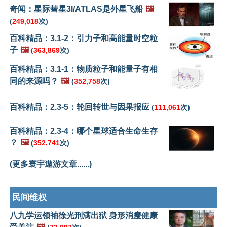
奇闻：星际彗星3I/ATLAS是外星飞船
🖼️
(
249,018
次)
百科精品：3.1-2：引力子和高能量时空粒
子
🖼️
(
363,869
次)
百科精品：3.1-1：物质粒子和能量子有相
同的来源吗？
🖼️
(
352,758
次)
百科精品：2.3-5：轮回转世与因果报应
(
111,061
次)
百科精品：2.3-4：哪个星球适合生命生存
？
🖼️
(
352,741
次)
(更多寰宇遨游文章......)
民间维权
八九学运领袖徐光刑满出狱 身形消瘦健康