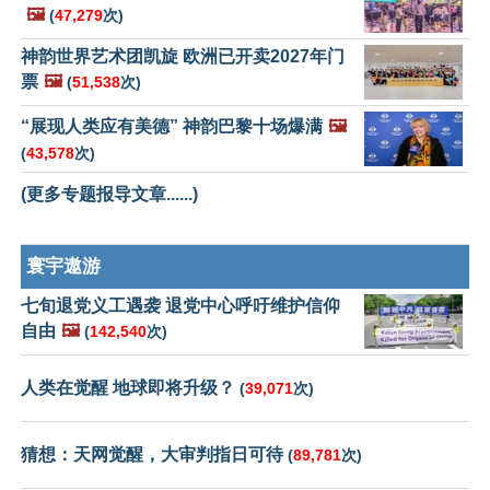
🖼️
(
47,279
次)
神韵世界艺术团凯旋 欧洲已开卖2027年门
票
🖼️
(
51,538
次)
“展现人类应有美德” 神韵巴黎十场爆满
🖼️
(
43,578
次)
(更多专题报导文章......)
寰宇遨游
七旬退党义工遇袭 退党中心呼吁维护信仰
自由
🖼️
(
142,540
次)
人类在觉醒 地球即将升级？
(
39,071
次)
猜想：天网觉醒，大审判指日可待
(
89,781
次)