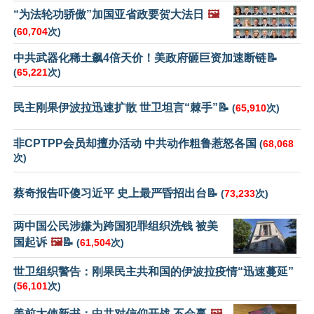
“为法轮功骄傲”加国亚省政要贺大法日
🖼️
(
60,704
次)
中共武器化稀土飙4倍天价！美政府砸巨资加速断链📝
(
65,221
次)
民主刚果伊波拉迅速扩散 世卫坦言“棘手”📝
(
65,910
次)
非CPTPP会员却擅办活动 中共动作粗鲁惹怒各国
(
68,068
次)
蔡奇报告吓傻习近平 史上最严昏招出台📝
(
73,233
次)
两中国公民涉嫌为跨国犯罪组织洗钱 被美
国起诉
🖼️
📝
(
61,504
次)
世卫组织警告：刚果民主共和国的伊波拉疫情“迅速蔓延”
(
56,101
次)
美前大使新书：中共对信仰开战 不会赢
🖼️