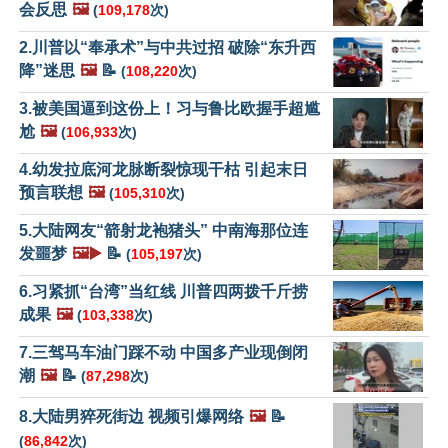
会反思
🖼️
(
109,178
次)
2.川普以“奉承术”与中共过招 破除“东升西
降”迷思
🖼️
📝
(
108,220
次)
3.被美国逼到这份上！习与鲁比欧握手超尴
尬
🖼️
(
106,933
次)
4.幼发拉底河龙脉断裂惊现干枯 引起末日
预言联想
🖼️
(
105,310
次)
5.大陆网友“箭射龙袍猪头” 中南海那位连
发噩梦
🖼️▶️
📝
(
105,197
次)
6.习紧抓“台湾”当红线 川普四两拨千斤捞
成果
🖼️
(
103,338
次)
7.三驾马车油门踩不动 中国多产业现倒闭
潮
🖼️
📝
(
87,298
次)
8.大陆男猝死街边 视频引爆网络
🖼️
📝
(
86,842
次)