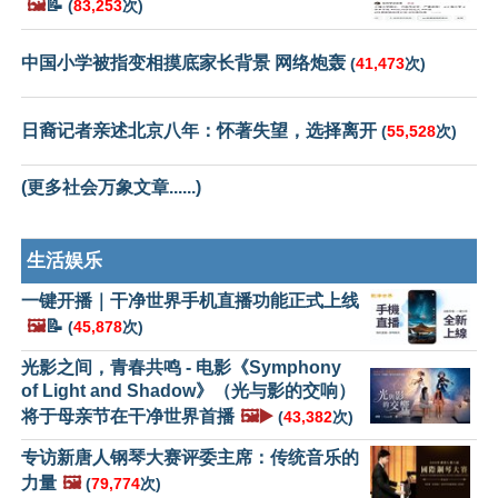
🖼️
📝
(
83,253
次)
中国小学被指变相摸底家长背景 网络炮轰
(
41,473
次)
日裔记者亲述北京八年：怀著失望，选择离开
(
55,528
次)
(更多社会万象文章......)
生活娱乐
一键开播｜干净世界手机直播功能正式上线
🖼️
📝
(
45,878
次)
光影之间，青春共鸣 - 电影《Symphony
of Light and Shadow》（光与影的交响）
将于母亲节在干净世界首播
🖼️▶️
(
43,382
次)
专访新唐人钢琴大赛评委主席：传统音乐的
力量
🖼️
(
79,774
次)