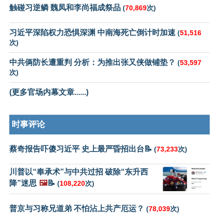
触碰习逆鳞 魏凤和李尚福成祭品
(
70,869
次)
习近平深陷权力恐惧深渊 中南海死亡倒计时加速
(
51,516
次)
中共俩防长遭重判 分析：为推出张又侠做铺垫？
(
53,597
次)
(更多官场内幕文章......)
时事评论
蔡奇报告吓傻习近平 史上最严昏招出台📝
(
73,233
次)
川普以“奉承术”与中共过招 破除“东升西
降”迷思
🖼️
📝
(
108,220
次)
普京与习称兄道弟 不怕沾上共产厄运？
(
78,039
次)