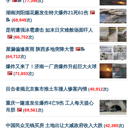
字
🖼️
📝
(
77,398
次)
湖南浏阳烟花厰发生特大爆炸21死61伤
🖼️
📝
(
68,949
次)
昆明遭强冰雹袭击 如末日灾难般场面吓人
🖼️
(
66,752
次)
屋漏偏逢夜雨 陕西多地突降大雪
🖼️
📝
(
64,712
次)
爆炸又来了！济南一厂房爆炸升起巨大火球
🖼️
(
71,653
次)
目击者揭北京集市推土车撞人惨案内情
(
40,912
次)
重庆一隧道发生爆炸4亡9伤 工人每天提心
吊胆
🖼️
(
69,561
次)
中国民众无钱买房 土地出让大减政府收入大跌
(
42,385
次)