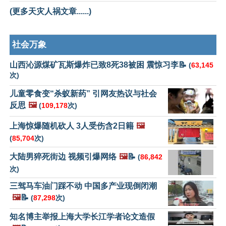
(更多天灾人祸文章......)
社会万象
山西沁源煤矿瓦斯爆炸已致8死38被困 震惊习李📝
(
63,145
次)
儿童零食变“杀蚁新药” 引网友热议与社会
反思
🖼️
(
109,178
次)
上海惊爆随机砍人 3人受伤含2日籍
🖼️
(
85,704
次)
大陆男猝死街边 视频引爆网络
🖼️
📝
(
86,842
次)
三驾马车油门踩不动 中国多产业现倒闭潮
🖼️
📝
(
87,298
次)
知名博主举报上海大学长江学者论文造假