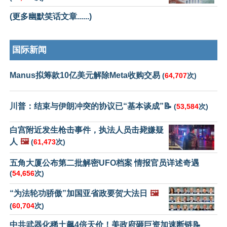
(更多幽默笑话文章......)
国际新闻
Manus拟筹款10亿美元解除Meta收购交易
(
64,707
次)
川普：结束与伊朗冲突的协议已“基本谈成”📝
(
53,584
次)
白宫附近发生枪击事件，执法人员击毙嫌疑
人
🖼️
(
61,473
次)
五角大厦公布第二批解密UFO档案 情报官员详述奇遇
(
54,656
次)
“为法轮功骄傲”加国亚省政要贺大法日
🖼️
(
60,704
次)
中共武器化稀土飙4倍天价！美政府砸巨资加速断链📝