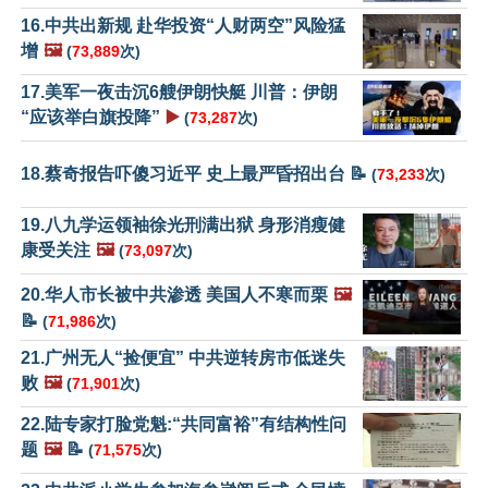
16.中共出新规 赴华投资“人财两空”风险猛
增
🖼️
(
73,889
次)
17.美军一夜击沉6艘伊朗快艇 川普：伊朗
“应该举白旗投降”
▶️
(
73,287
次)
18.蔡奇报告吓傻习近平 史上最严昏招出台 📝
(
73,233
次)
19.八九学运领袖徐光刑满出狱 身形消瘦健
康受关注
🖼️
(
73,097
次)
20.华人市长被中共渗透 美国人不寒而栗
🖼️
📝
(
71,986
次)
21.广州无人“捡便宜” 中共逆转房市低迷失
败
🖼️
(
71,901
次)
22.陆专家打脸党魁:“共同富裕”有结构性问
题
🖼️
📝
(
71,575
次)