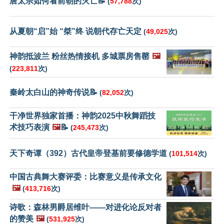
唐太宗如何看前朝的灭亡📝
(
57,788
次)
从夏朝“启”始 “桀”终 说朝代存亡天定
(
49,025
次)
神韵抵波兰 粉丝热情接机 多城票房售罄
🖼️
(
223,811
次)
秦岭太白山的神奇传说📝
(
82,052
次)
干净世界独家首播：神韵2025中秋舞蹈技
术技巧表演
🖼️
📝
(
245,473
次)
天下奇谭（392）古代皇帝登基前要修德学道
(
101,514
次)
中国古典舞大赛评委：比赛意义是传承文化
🖼️
(
413,716
次)
诗歌：森林男爵居维叶——对进化论反对者
的赞美
🖼️
(
531,925
次)