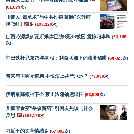
(
61,073
次)
川普以“奉承术”与中共过招 破除“东升西
降”迷思
🖼️
📝
(
108,220
次)
山西沁源煤矿瓦斯爆炸已致8死38被困 震惊习李📝
(
63,145
次)
中巴铁杆兄弟75年真相：利益联姻下的债务陷阱
(
64,823
次)
普京与习称兄道弟 不怕沾上共产厄运？
(
78,039
次)
伊朗最高领袖下令 禁止浓缩铀运出国
(
63,909
次)
儿童零食变“杀蚁新药” 引网友热议与社会
反思
🖼️
(
109,178
次)
习近平的文革情结📝
(
67,082
次)