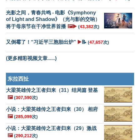
光影之间，青春共鸣 - 电影《Symphony
of Light and Shadow》（光与影的交响）
将于母亲节在干净世界首播
🖼️▶️
(
43,382
次)
又倒霉了！“习近平三胞胎出炉”
▶️
📝
(
47,657
次)
(更多精彩视频文章......)
东拉西扯
大梁英雄传之王者归来（31）结局篇 登基
🖼️
(
307,590
次)
小说：大梁英雄传之王者归来（30） 相府
🖼️
(
285,099
次)
小说：大梁英雄传之王者归来（29）激战
🖼️
(
290,212
次)