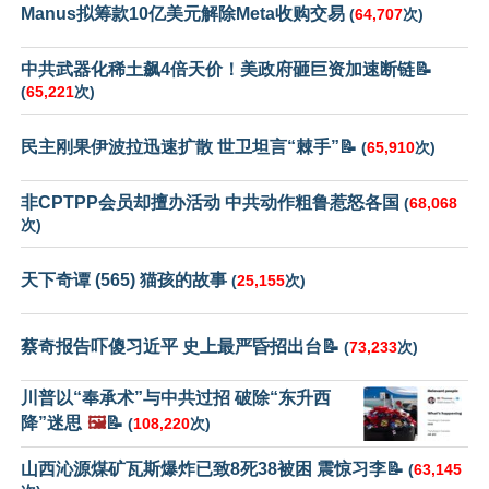
Manus拟筹款10亿美元解除Meta收购交易
(
64,707
次)
中共武器化稀土飙4倍天价！美政府砸巨资加速断链📝
(
65,221
次)
民主刚果伊波拉迅速扩散 世卫坦言“棘手”📝
(
65,910
次)
非CPTPP会员却擅办活动 中共动作粗鲁惹怒各国
(
68,068
次)
天下奇谭 (565) 猫孩的故事
(
25,155
次)
蔡奇报告吓傻习近平 史上最严昏招出台📝
(
73,233
次)
川普以“奉承术”与中共过招 破除“东升西
降”迷思
🖼️
📝
(
108,220
次)
山西沁源煤矿瓦斯爆炸已致8死38被困 震惊习李📝
(
63,145