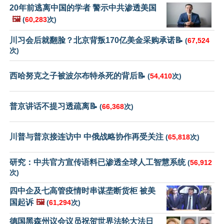
20年前逃离中国的学者 警示中共渗透美国
🖼️
(
60,283
次)
川习会后就翻脸？北京背叛170亿美金采购承诺📝
(
67,524
次)
西哈努克之子被波尔布特杀死的背后📝
(
54,410
次)
普京讲话不提习透疏离📝
(
66,368
次)
川普与普京接连访中 中俄战略协作再受关注
(
65,818
次)
研究：中共官方宣传语料已渗透全球人工智慧系统
(
56,912
次)
四中企及七高管疫情时串谋垄断货柜 被美
国起诉
🖼️
(
61,294
次)
德国黑森州议会议员祝贺世界法轮大法日