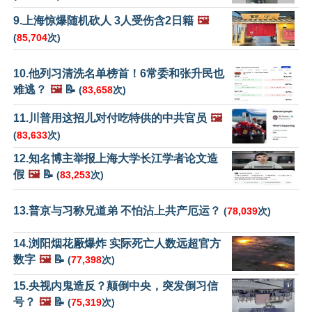
9.上海惊爆随机砍人 3人受伤含2日籍
🖼️
(
85,704
次)
10.他列习清洗名单榜首！6常委和张升民也
难逃？
🖼️
📝
(
83,658
次)
11.川普用这招儿对付吃特供的中共官员
🖼️
(
83,633
次)
12.知名博主举报上海大学长江学者论文造
假
🖼️
📝
(
83,253
次)
13.普京与习称兄道弟 不怕沾上共产厄运？
(
78,039
次)
14.浏阳烟花厰爆炸 实际死亡人数远超官方
数字
🖼️
📝
(
77,398
次)
15.央视内鬼造反？颠倒中央，突发倒习信
号？
🖼️
📝
(
75,319
次)