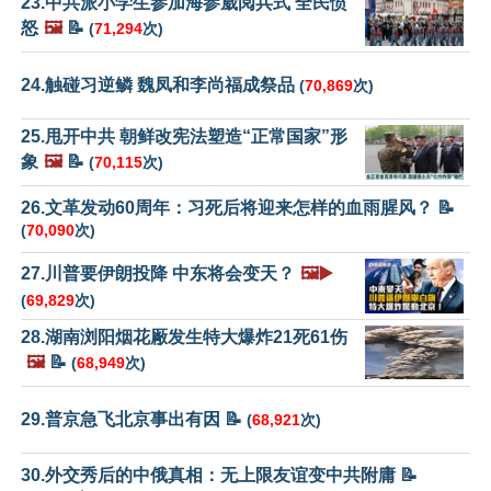
23.中共派小学生参加海参崴阅兵式 全民愤
怒
🖼️
📝
(
71,294
次)
24.触碰习逆鳞 魏凤和李尚福成祭品
(
70,869
次)
25.甩开中共 朝鲜改宪法塑造“正常国家”形
象
🖼️
📝
(
70,115
次)
26.文革发动60周年：习死后将迎来怎样的血雨腥风？ 📝
(
70,090
次)
27.川普要伊朗投降 中东将会变天？
🖼️▶️
(
69,829
次)
28.湖南浏阳烟花厰发生特大爆炸21死61伤
🖼️
📝
(
68,949
次)
29.普京急飞北京事出有因 📝
(
68,921
次)
30.外交秀后的中俄真相：无上限友谊变中共附庸 📝