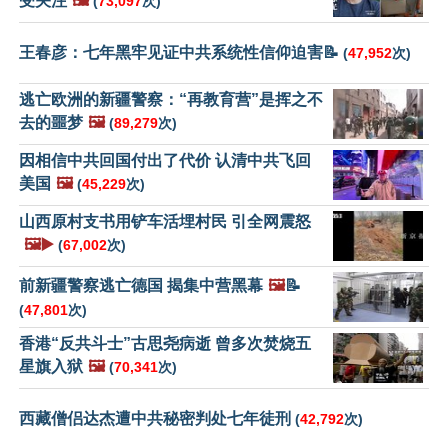
受关注
🖼️
(
73,097
次)
王春彦：七年黑牢见证中共系统性信仰迫害📝
(
47,952
次)
逃亡欧洲的新疆警察：“再教育营”是挥之不
去的噩梦
🖼️
(
89,279
次)
因相信中共回国付出了代价 认清中共飞回
美国
🖼️
(
45,229
次)
山西原村支书用铲车活埋村民 引全网震怒
🖼️▶️
(
67,002
次)
前新疆警察逃亡德国 揭集中营黑幕
🖼️
📝
(
47,801
次)
香港“反共斗士”古思尧病逝 曾多次焚烧五
星旗入狱
🖼️
(
70,341
次)
西藏僧侣达杰遭中共秘密判处七年徒刑
(
42,792
次)