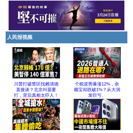
人民报视频
川普打破禁区找赖清德
个税逆势暴涨12%，余
直接谈？北京叫嚣要
额宝却跌破1%？从大润
打，背后真相太吓人！
发巨亏、