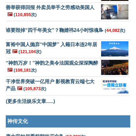
善举获得回报 外卖员举手之劳感动美国人
🖼️
(
110,855
次)
谁要毁掉“四千年美女”？鞠婧祎24小时惊魂📝
(
44,082
次)
富裕中国人抛弃“中国梦” 入籍日本连2年居
冠
🖼️
(
121,104
次)
“神韵万岁！”神韵之美令法国观众深深陶醉
🖼️
(
108,181
次)
干净世界突破一亿用户 影视教育云端七大
产品
🖼️
(
105,873
次)
(更多生活娱乐文章......)
神传文化