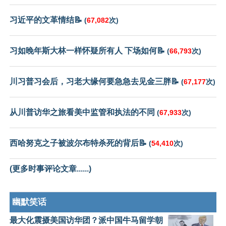
习近平的文革情结📝
(
67,082
次)
习如晚年斯大林一样怀疑所有人 下场如何📝
(
66,793
次)
川习普习会后，习老大缘何要急急去见金三胖📝
(
67,177
次)
从川普访华之旅看美中监管和执法的不同
(
67,933
次)
西哈努克之子被波尔布特杀死的背后📝
(
54,410
次)
(更多时事评论文章......)
幽默笑话
最大化震摄美国访华团？派中国牛马留学朝