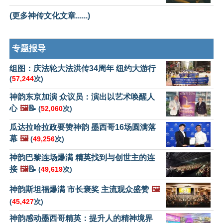
(更多神传文化文章......)
专题报导
组图：庆法轮大法洪传34周年 纽约大游行
(
57,244
次)
神韵东京加演 众议员：演出以艺术唤醒人
心
🖼️
📝
(
52,060
次)
瓜达拉哈拉政要赞神韵 墨西哥16场圆满落
幕
🖼️
(
49,256
次)
神韵巴黎连场爆满 精英找到与创世主的连
接
🖼️
📝
(
49,619
次)
神韵斯坦福爆满 市长褒奖 主流观众盛赞
🖼️
(
45,427
次)
神韵感动墨西哥精英：提升人的精神境界