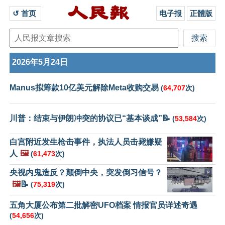
↺ 首页 
电子报
正體版
2026年5月24日
Manus拟筹款10亿美元解除Meta收购交易
(
64,707
次)
川普：结束与伊朗冲突的协议已“基本谈成”📝
(
53,584
次)
白宫附近发生枪击事件，执法人员击毙嫌疑
人
🖼️
(
61,473
次)
央视内鬼造反？颠倒中央，突发倒习信号？
🖼️
📝
(
75,319
次)
五角大厦公布第二批解密UFO档案 情报官员详述奇遇
(
54,656
次)