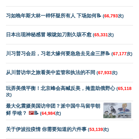
习如晚年斯大林一样怀疑所有人 下场如何📝
(
66,793
次)
日本出现神秘感冒 喉咙如刀割久咳不愈
(
65,331
次)
川习普习会后，习老大缘何要急急去见金三胖📝
(
67,177
次)
从川普访华之旅看美中监管和执法的不同
(
67,933
次)
玩弄美俄平衡！北京峰会高喊反美，掩盖助俄野心
(
65,118
次)
最大化震摄美国访华团？派中国牛马留学朝
鲜 学啥？
🖼️
📝
(
64,984
次)
关于伊波拉疫情 你需要知道的六件事
(
53,139
次)