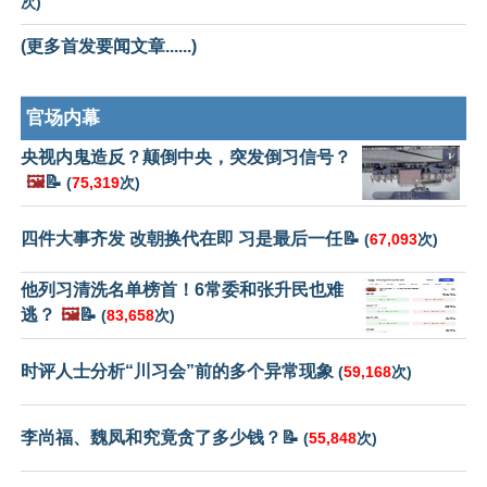
次)
(更多首发要闻文章......)
官场内幕
央视内鬼造反？颠倒中央，突发倒习信号？
🖼️
📝
(
75,319
次)
四件大事齐发 改朝换代在即 习是最后一任📝
(
67,093
次)
他列习清洗名单榜首！6常委和张升民也难
逃？
🖼️
📝
(
83,658
次)
时评人士分析“川习会”前的多个异常现象
(
59,168
次)
李尚福、魏凤和究竟贪了多少钱？📝
(
55,848
次)