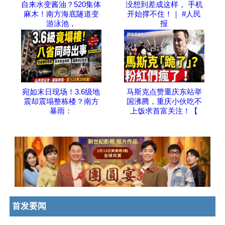
自来水变酱油？520集体
没想到差成这样， 手机
麻木！南方海底隧道变
开始撑不住！｜ #人民
游泳池，
报
宛如末日现场！3.6级地
马斯克点赞重庆东站举
震却震塌整栋楼？南方
国沸腾，重庆小伙吃不
暴雨：
上饭求首富关注！【
首发要闻