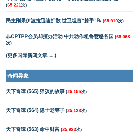
(
65,221
次)
民主刚果伊波拉迅速扩散 世卫坦言“棘手”📝
(
65,910
次)
非CPTPP会员却擅办活动 中共动作粗鲁惹怒各国
(
68,068
次)
(更多国际新闻文章......)
奇闻异象
天下奇谭 (565) 猫孩的故事
(
25,155
次)
天下奇谭 (564) 隐士老莱子
(
25,128
次)
天下奇谭 (563) 命中财富
(
25,923
次)