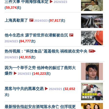
三件大事 中南海惊魂未定
▶️
2024/3/23
(
59,374
次)
上海真歇菜了
🖼️
(
97,817
次)
2024/3/23
他今生恐水 源于前世所在潜艇被击沉
🖼️
(
84,777
次)
2024/3/23
热传视频：“科技食品”遥遥领先 祸根就在党中央
🖼️▶️
(
42,915
次)
2024/3/23
因为一个举手之劳 他神奇的躲过了燕郊大
爆炸
▶️
(
140,223
次)
2024/3/23
黑客与中共的黑幕交易
▶️
(
32,652
2024/3/21
次)
最新报告指赵安吉酒驾落水身亡 但浮现更