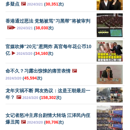
多疑点
🖼️
(
30,351
次)
2024/3/21
香港通过恶法 党魁被骂“习黑帮”将被审判
🖼️▶️
(
38,030
次)
2024/3/21
官媒吹捧“20元”惹网炸 高官每年花公币10
亿
▶️
(
34,160
次)
2024/3/20
命不久？习露出惊悚的痛苦表情
🖼️
(
45,594
次)
2024/3/20
龙年灾祸不断 网友热议：这是王朝最后一
年？
🖼️
(
158,302
次)
2024/3/20
女记者怒冲主席台剧情大转场 江泽民内侄
爆丑闻
🖼️
(
80,706
次)
2024/3/20