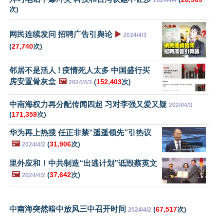
2024/4/4
次)
网民连续发问 招聘广告引舆论
▶️
2024/4/3
(
27,740
次)
邻居不是活人 ! 疫情死人太多 中国盛行买
房安置骨灰盒
🖼️
(
152,403
次)
2024/4/3
中南海权力再分配传闻四起 习对李强又爱又疑
2024/4/3
(
171,359
次)
华为再上热搜 任正非禁“遥遥领先”引热议
🖼️
(
31,906
次)
2024/4/2
里外应和！中共制造“出逃计划”诋毁蔡英文
🖼️
(
37,642
次)
2024/4/2
中南海突然暗中放风三中召开时间
(
67,517
次)
2024/4/2