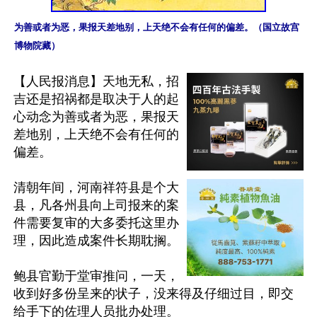
为善或者为恶，果报天差地别，上天绝不会有任何的偏差。（国立故宫
博物院藏）
【人民报消息】天地无私，招
吉还是招祸都是取决于人的起
心动念为善或者为恶，果报天
差地别，上天绝不会有任何的
偏差。

清朝年间，河南祥符县是个大
县，凡各州县向上司报来的案
件需要复审的大多委托这里办
理，因此造成案件长期耽搁。

鲍县官勤于堂审推问，一天，
收到好多份呈来的状子，没来得及仔细过目，即交
给手下的佐理人员批办处理。
