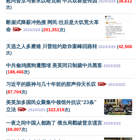
慰问普京与要求以哈克制 中共双标是何因
(
38,612
2024/3/28
次)
断崖式降薪冲热搜 网民:往后是大饥荒大革
命
🖼️▶️
(
201,351
次)
2024/3/28
天选之人多磨难 川普纽约欺诈案峰回路转
(
42,506
2024/3/26
次)
中共偷鸡摸狗遭围堵 美英同日制裁中共黑客
2024/3/26
(
188,466
次)
习近平的眼神与几十年前的那声仰天长叹
🖼️▶️
2024/3/25
(
87,704
次)
美英加多国民众聚集中领馆外抗议“23条”
立法
🖼️▶️
(
322,019
次)
2024/3/25
一夜之间中国人都跑了 俄当局戳破普京谎言
2024/3/24
(
69,007
次)