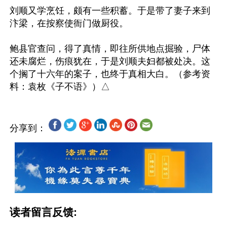
刘顺又学烹饪，颇有一些积蓄。于是带了妻子来到
汴梁，在按察使衙门做厨役。

鲍县官查问，得了真情，即往所供地点掘验，尸体
还未腐烂，伤痕犹在，于是刘顺夫妇都被处决。这
个搁了十六年的案子，也终于真相大白。（参考资
分享到：
读者留言反馈: