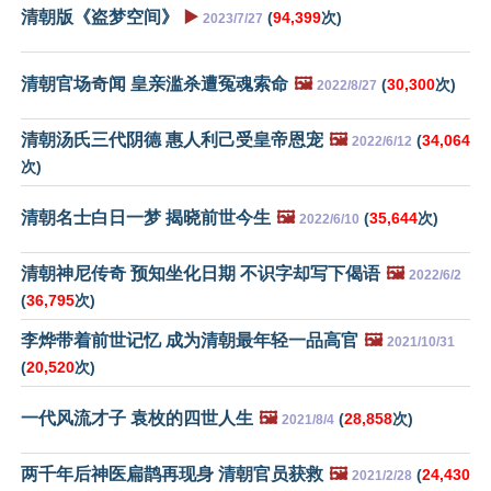
清朝版《盗梦空间》
▶️
(
94,399
次)
2023/7/27
清朝官场奇闻 皇亲滥杀遭冤魂索命
🖼️
(
30,300
次)
2022/8/27
清朝汤氏三代阴德 惠人利己受皇帝恩宠
🖼️
(
34,064
2022/6/12
次)
清朝名士白日一梦 揭晓前世今生
🖼️
(
35,644
次)
2022/6/10
清朝神尼传奇 预知坐化日期 不识字却写下偈语
🖼️
2022/6/2
(
36,795
次)
李烨带着前世记忆 成为清朝最年轻一品高官
🖼️
2021/10/31
(
20,520
次)
一代风流才子 袁枚的四世人生
🖼️
(
28,858
次)
2021/8/4
两千年后神医扁鹊再现身 清朝官员获救
🖼️
(
24,430
2021/2/28