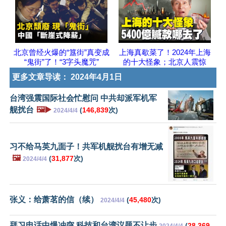
北京曾经火爆的“簋街”真变成
上海真歇菜了！2024年上海
“鬼街”了！“3字头魔咒”
的十大怪象；北京人震惊
更多文章导读：
2024年4月1日
台湾强震国际社会忙慰问 中共却派军机军
舰扰台
🖼️▶️
(
146,839
次)
2024/4/4
习不给马英九面子！共军机舰扰台有增无减
🖼️
(
31,877
次)
2024/4/4
张义：给萧茗的信（续）
(
45,480
次)
2024/4/4
拜习电话中爆冲突 科技和台湾议题不让步
(
28,369