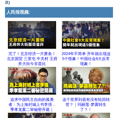
次)
人民报视频:
完了！北京经济一片萧条！
2024年不简单 开年就出现这
北京国贸 三里屯 中关村 王府
5个怪象！中国社会8大反常
井大街今非昔比
现象！
追求中国民主自由的孤勇
这个世界到底有没有轮回转
者：为上海封城上书李强，
世？｜玛丽莲·梦露转生
季孝龙案二审秘密开庭｜
了？！