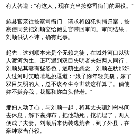
有人答道：“有这人，现在充当按察司衙门的厨役。”

鲍县官亲往按察司衙门，请求将凶犯拘捕归案，按
察使同意把刘顺交给鲍县官带回审问。审问结果，
刘顺供认不讳，确有此事。

起先，这刘顺本来是个无赖之徒，在城外河口以驮
人渡河为生。正巧遇到双目失明者夫妇两人同行，
刘顺见其妻有些姿色，遂萌生恶念。刘顺在驮那妇
人过河时笑嘻嘻地挑逗道：“娘子妳年轻美貌，嫁了
双目失明的人，总不该今生今世就这样算了。倘使
妳不嫌弃我，我愿和妳白头偕老。”

那妇人动了心，与刘顺一起，将其丈夫骗到树林间
去休息，解下裹脚布，把他勒死，挖坑埋了，两人
便成了夫妻。刘顺后来伪装逃荒者，到了外县，在
豪绅家当仆役。
