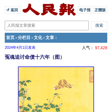
↺ 返回 
电子报
正體版
首页
分栏目
文化
文章
›
›
›
：
2024年4月1日
发表
人气：
97,428
冤魂追讨命债十六年（图）