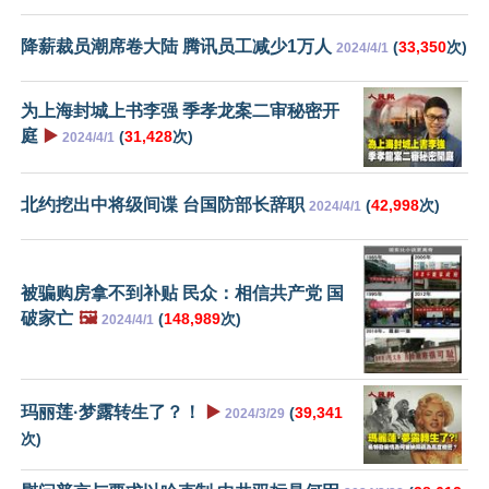
降薪裁员潮席卷大陆 腾讯员工减少1万人
(
33,350
次)
2024/4/1
为上海封城上书李强 季孝龙案二审秘密开
庭
▶️
(
31,428
次)
2024/4/1
北约挖出中将级间谍 台国防部长辞职
(
42,998
次)
2024/4/1
被骗购房拿不到补贴 民众：相信共产党 国
破家亡
🖼️
(
148,989
次)
2024/4/1
玛丽莲·梦露转生了？！
▶️
(
39,341
2024/3/29
次)