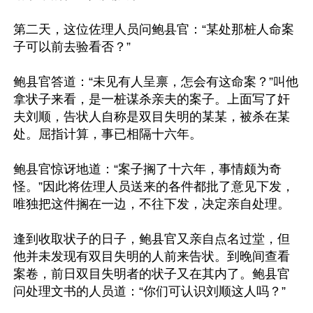
第二天，这位佐理人员问鲍县官：“某处那桩人命案
子可以前去验看否？”

鲍县官答道：“未见有人呈禀，怎会有这命案？”叫他
拿状子来看，是一桩谋杀亲夫的案子。上面写了奸
夫刘顺，告状人自称是双目失明的某某，被杀在某
处。屈指计算，事已相隔十六年。

鲍县官惊讶地道：“案子搁了十六年，事情颇为奇
怪。”因此将佐理人员送来的各件都批了意见下发，
唯独把这件搁在一边，不往下发，决定亲自处理。

逢到收取状子的日子，鲍县官又亲自点名过堂，但
他并未发现有双目失明的人前来告状。到晚间查看
案卷，前日双目失明者的状子又在其内了。鲍县官
问处理文书的人员道：“你们可认识刘顺这人吗？”
