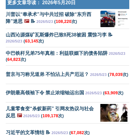
更多文章导读：
2026年5月20日
川普以“奉承术”与中共过招 破除“东升西
降”迷思
🖼️
📝
(
108,220
次)
2026/5/23
山西沁源煤矿瓦斯爆炸已致8死38被困 震惊习李 📝
(
63,145
次)
2026/5/23
中巴铁杆兄弟75年真相：利益联姻下的债务陷阱
2026/5/23
(
64,823
次)
普京与习称兄道弟 不怕沾上共产厄运？
(
78,039
次)
2026/5/23
伊朗最高领袖下令 禁止浓缩铀运出国
(
63,909
次)
2026/5/23
儿童零食变“杀蚁新药” 引网友热议与社会
反思
🖼️
(
109,178
次)
2026/5/23
习近平的文革情结 📝
(
67,082
次)
2026/5/23