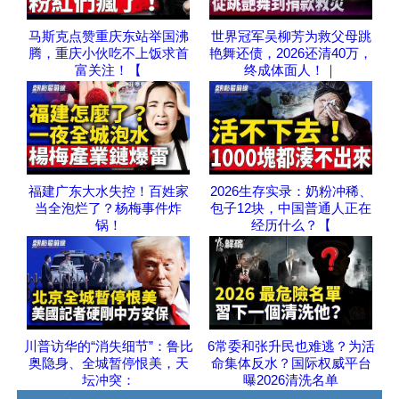
马斯克点赞重庆东站举国沸
世界冠军吴柳芳为救父母跳
腾，重庆小伙吃不上饭求首
艳舞还债，2026还清40万，
富关注！【
终成体面人！｜
福建广东大水失控！百姓家
2026生存实录：奶粉冲稀、
当全泡烂了？杨梅事件炸
包子12块，中国普通人正在
锅！
经历什么？【
川普访华的“消失细节”：鲁比
6常委和张升民也难逃？为活
奥隐身、全城暂停恨美，天
命集体反水？国际权威平台
坛冲突：
曝2026清洗名单