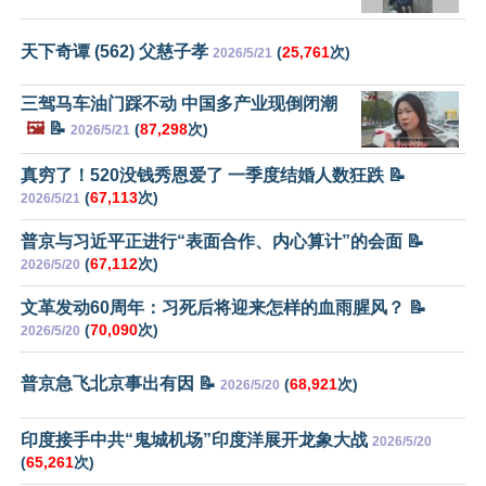
天下奇谭 (562) 父慈子孝
(
25,761
次)
2026/5/21
三驾马车油门踩不动 中国多产业现倒闭潮
🖼️
📝
(
87,298
次)
2026/5/21
真穷了！520没钱秀恩爱了 一季度结婚人数狂跌 📝
(
67,113
次)
2026/5/21
普京与习近平正进行“表面合作、内心算计”的会面 📝
(
67,112
次)
2026/5/20
文革发动60周年：习死后将迎来怎样的血雨腥风？ 📝
(
70,090
次)
2026/5/20
普京急飞北京事出有因 📝
(
68,921
次)
2026/5/20
印度接手中共“鬼城机场”印度洋展开龙象大战
2026/5/20
(
65,261
次)