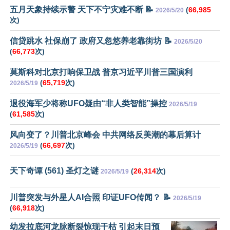
五月天象持续示警 天下不宁灾难不断 📝
(
66,985
2026/5/20
次)
信贷跳水 社保崩了 政府又忽悠养老靠街坊 📝
2026/5/20
(
66,773
次)
莫斯科对北京打响保卫战 普京习近平川普三国演利
(
65,719
次)
2026/5/19
退役海军少将称UFO疑由“非人类智能”操控
2026/5/19
(
61,585
次)
风向变了？川普北京峰会 中共网络反美潮的幕后算计
(
66,697
次)
2026/5/19
天下奇谭 (561) 圣灯之谜
(
26,314
次)
2026/5/19
川普突发与外星人AI合照 印证UFO传闻？ 📝
2026/5/19
(
66,918
次)
幼发拉底河龙脉断裂惊现干枯 引起末日预