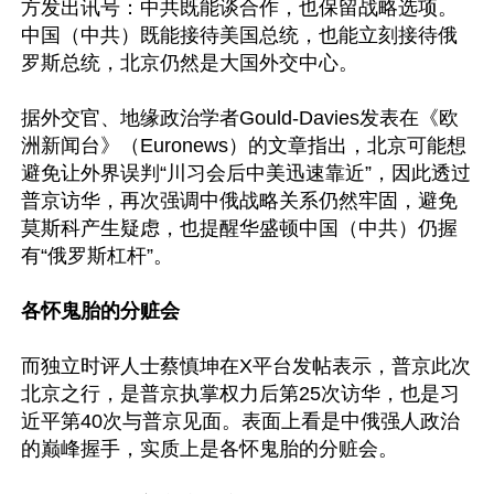
方发出讯号：中共既能谈合作，也保留战略选项。
中国（中共）既能接待美国总统，也能立刻接待俄
罗斯总统，北京仍然是大国外交中心。

据外交官、地缘政治学者Gould-Davies发表在《欧
洲新闻台》（Euronews）的文章指出，北京可能想
避免让外界误判“川习会后中美迅速靠近”，因此透过
普京访华，再次强调中俄战略关系仍然牢固，避免
莫斯科产生疑虑，也提醒华盛顿中国（中共）仍握
有“俄罗斯杠杆”。

各怀鬼胎的分赃会
而独立时评人士蔡慎坤在X平台发帖表示，普京此次
北京之行，是普京执掌权力后第25次访华，也是习
近平第40次与普京见面。表面上看是中俄强人政治
的巅峰握手，实质上是各怀鬼胎的分赃会。
