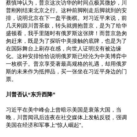
蔡慎坤认为，普京这次访华的时间点极其微妙，川
普刚刚结束北京之行。这种前脚刚走后脚就到的安
排，说明北京在下一盘平衡棋。对习近平来说，前
几天刚跟川普茶叙，转头就拥抱普京，是为了给华
盛顿看，我手里随时有俄罗斯这张牌！而普京急匆
匆赶来，既是为了探听中美接触的底牌，也是为了
在国际舞台上刷存在感，向世人证明没有被边缘
化。这种安排恰恰说明俄罗斯已经沦为中美博弈中
一枚棋子。普京享受著最高规格的礼遇，却用俄罗
斯的未来作为抵押品，买一张坐在习近平身边的门
票。

川普否认“东升西降”
习近平在美中峰会上曾暗示美国是衰落大国，当
晚，川普闻讯后连夜在社交媒体上发帖反驳，强调
美国在经济和军事上“惊人崛起”。
