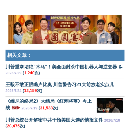
相关文章：
川普重拳堵绝“木马”！美全面封杀中国机器人与逆变器 📝
(
1,240
次)
2026/7/29
王毅不敢正眼瞧卢比奥 川普警告习21大前放老实点儿
(
12,159
次)
2026/7/24
《维尼的终局2》大结局《红潮将落》今上
线
🖼️▶️
(
31,538
次)
2026/7/19
川普总统公开解密中共干预美国大选的情报文件
2026/7/18
(
26,475
次)