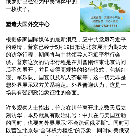
俄罗斯已经沦为中美博弈中的
一枚棋子。

塑造大国外交中心
根据多家国际媒体的最新消息，应中共党魁习近平
的邀请，普京已经于5月19日抵达北京展开为期2天
的访华行程，期间将与中共领导人习近平举行会
谈。普京这次的访华行程是在川普刚结束北京访问
后不久展开，并且获得高规格的接待仪式，包括红
毯、军乐队、国宴以及私人茶叙等，这一切无非是
想外界展示双方关系稳定。外界普遍认为，这是一
场具有强烈政治象征性的会面。

许多观察人士指出，普京在川普离开北京数天后立
刻访华，本身就具有政治讯号：中共在与美国互动
的同时，也要向外界展示“不会疏远俄罗斯”。同时可
以营造北京是“全球权力枢纽”的形象。同时向美俄双