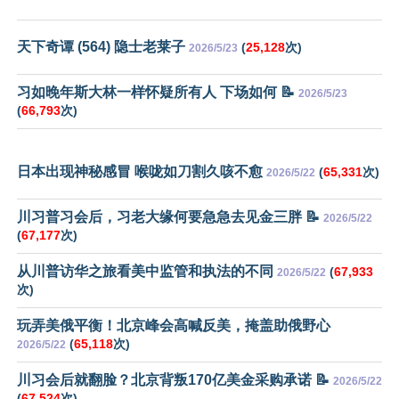
天下奇谭 (564) 隐士老莱子
(
25,128
次)
2026/5/23
习如晚年斯大林一样怀疑所有人 下场如何 📝
2026/5/23
(
66,793
次)
日本出现神秘感冒 喉咙如刀割久咳不愈
(
65,331
次)
2026/5/22
川习普习会后，习老大缘何要急急去见金三胖 📝
2026/5/22
(
67,177
次)
从川普访华之旅看美中监管和执法的不同
(
67,933
2026/5/22
次)
玩弄美俄平衡！北京峰会高喊反美，掩盖助俄野心
(
65,118
次)
2026/5/22
川习会后就翻脸？北京背叛170亿美金采购承诺 📝
2026/5/22
(
67,524
次)