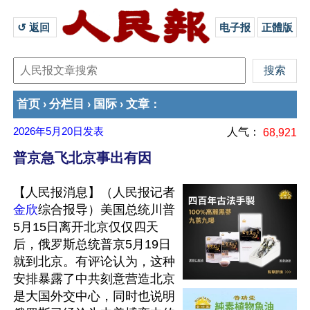
↺ 返回 
电子报
正體版
首页
分栏目
国际
文章
›
›
›
：
2026年5月20日
发表
人气：
68,921
普京急飞北京事出有因
【人民报消息】（人民报记者
金欣
综合报导）美国总统川普
5月15日离开北京仅仅四天
后，俄罗斯总统普京5月19日
就到北京。有评论认为，这种
安排暴露了中共刻意营造北京
是大国外交中心，同时也说明