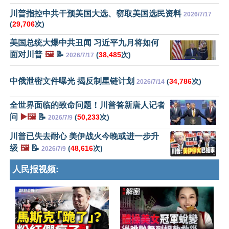
川普指控中共干预美国大选、窃取美国选民资料
2026/7/17
(
29,706
次)
美国总统大爆中共丑闻 习近平九月将如何
面对川普
🖼️
📝
(
38,485
次)
2026/7/17
中俄泄密文件曝光 揭反制星链计划
(
34,786
次)
2026/7/14
全世界面临的致命问题！川普答新唐人记者
问
▶️🖼️
📝
(
50,233
次)
2026/7/9
川普已失去耐心 美伊战火今晚或进一步升
级
🖼️
📝
(
48,616
次)
2026/7/9
人民报视频: