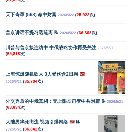
天下奇谭 (563) 命中财富
(
25,923
次)
2026/5/22
普京讲话不提习透疏离 📝
(
66,368
次)
2026/5/22
川普与普京接连访中 中俄战略协作再受关注
2026/5/21
(
65,818
次)
上海惊爆随机砍人 3人受伤含2日籍
🖼️
(
85,704
次)
2026/5/21
外交秀后的中俄真相：无上限友谊变中共附庸 📝
2026/5/21
(
68,634
次)
大陆男猝死街边 视频引爆网络
🖼️
📝
(
86,842
次)
2026/5/21