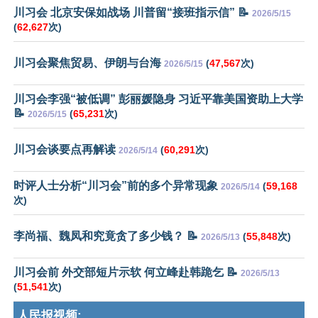
川习会 北京安保如战场 川普留“接班指示信” 📝
2026/5/15
(
62,627
次)
川习会聚焦贸易、伊朗与台海
(
47,567
次)
2026/5/15
川习会李强“被低调” 彭丽媛隐身 习近平靠美国资助上大学
📝
(
65,231
次)
2026/5/15
川习会谈要点再解读
(
60,291
次)
2026/5/14
时评人士分析“川习会”前的多个异常现象
(
59,168
2026/5/14
次)
李尚福、魏凤和究竟贪了多少钱？ 📝
(
55,848
次)
2026/5/13
川习会前 外交部短片示软 何立峰赴韩跪乞 📝
2026/5/13
(
51,541
次)
人民报视频: