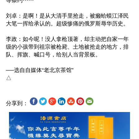
等条约······

刘卓：是啊！是从大清手里抢走，被癞蛤蟆江泽民
大笔一挥给承认的。超级惨痛的俄罗斯辱华历史。

李政：如今呢！没人拿枪顶著，却主动把自家一年
级的小孩带到祖宗被枪毙、土地被抢走的地方，排
队、挥旗、喊口号，给别人当背景板。

──选自自媒体“老北京茶馆”

分享到：