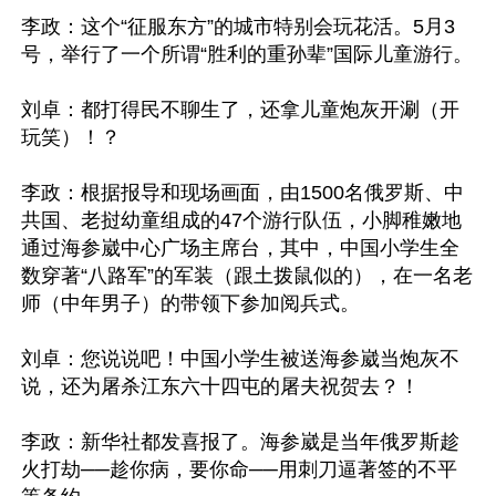
李政：这个“征服东方”的城市特别会玩花活。5月3
号，举行了一个所谓“胜利的重孙辈”国际儿童游行。

刘卓：都打得民不聊生了，还拿儿童炮灰开涮（开
玩笑）！？

李政：根据报导和现场画面，由1500名俄罗斯、中
共国、老挝幼童组成的47个游行队伍，小脚稚嫩地
通过海参崴中心广场主席台，其中，中国小学生全
数穿著“八路军”的军装（跟土拨鼠似的），在一名老
师（中年男子）的带领下参加阅兵式。

刘卓：您说说吧！中国小学生被送海参崴当炮灰不
说，还为屠杀江东六十四屯的屠夫祝贺去？！

李政：新华社都发喜报了。海参崴是当年俄罗斯趁
火打劫──趁你病，要你命──用刺刀逼著签的不平