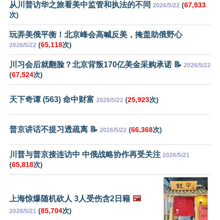
从川普访华之旅看美中监管和执法的不同
(
67,933
2026/5/22
次)
玩弄美俄平衡！北京峰会高喊反美，掩盖助俄野心
(
65,118
次)
2026/5/22
川习会后就翻脸？北京背叛170亿美金采购承诺 📝
2026/5/22
(
67,524
次)
天下奇谭 (563) 命中财富
(
25,923
次)
2026/5/22
普京讲话不提习透疏离 📝
(
66,368
次)
2026/5/22
川普与普京接连访中 中俄战略协作再受关注
2026/5/21
(
65,818
次)
上海惊爆随机砍人 3人受伤含2日籍
🖼️
(
85,704
次)
2026/5/21