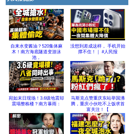
自来水变酱油？520集体麻
没想到差成这样， 手机开始
木！南方海底隧道变游泳
撑不住！｜ #人民报
池，
宛如末日现场！3.6级地震却
马斯克点赞重庆东站举国沸
震塌整栋楼？南方暴雨：
腾，重庆小伙吃不上饭求首
富关注！【