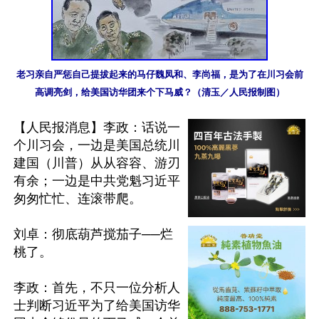
老习亲自严惩自己提拔起来的马仔魏凤和、李尚福，是为了在川习会前
高调亮剑，给美国访华团来个下马威？（清玉／人民报制图）
【人民报消息】李政：话说一
个川习会，一边是美国总统川
建国（川普）从从容容、游刃
有余；一边是中共党魁习近平
匆匆忙忙、连滚带爬。

刘卓：彻底葫芦搅茄子──烂
桃了。

李政：首先，不只一位分析人
士判断习近平为了给美国访华