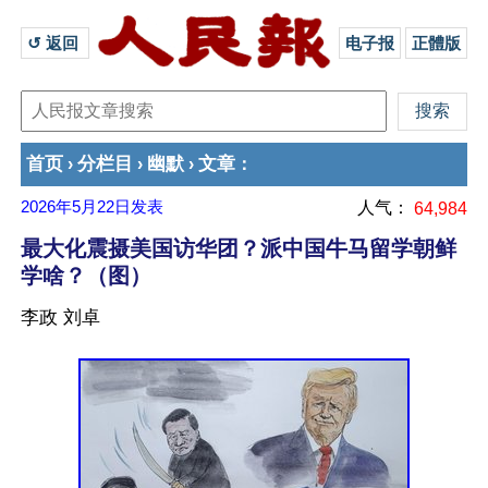
↺ 返回 
电子报
正體版
首页
分栏目
幽默
文章
›
›
›
：
2026年5月22日
发表
人气：
64,984
最大化震摄美国访华团？派中国牛马留学朝鲜
学啥？（图）
李政 刘卓