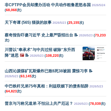
非CPTPP会员却擅办活动 中共动作粗鲁惹怒各国
2026/5/24
(
68,068
次)
天下奇谭 (565) 猫孩的故事
(
25,155
次)
2026/5/23
蔡奇报告吓傻习近平 史上最严昏招出台 📝
(
73,233
2026/5/23
次)
川普以“奉承术”与中共过招 破除“东升西
降”迷思
🖼️
📝
(
108,220
次)
2026/5/23
山西沁源煤矿瓦斯爆炸已致8死38被困 震惊习李 📝
(
63,145
次)
2026/5/23
中巴铁杆兄弟75年真相：利益联姻下的债务陷阱
2026/5/23
(
64,823
次)
普京与习称兄道弟 不怕沾上共产厄运？
(
78,039
次)
2026/5/23