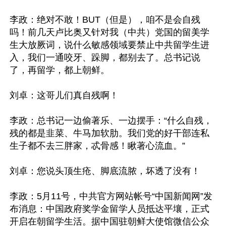
李政：绝对不敢！BUT（但是），咱不是会自残
吗！前几天卢比奥又针对我（中共）党国的留美学
生大放厥词，说什么敏感领域要禁止中共留学生进
入，我们一通咬牙、跺脚，都别去了。总书记说
了，再留学，都上朝鲜。

刘卓：这哥儿们真自残啊！

李政：总书记一边偷著乐、一边摆手：“什么自残，
残的都是韭菜、牛马加软肋。我们党的好干部连私
生子都不去三胖家，忒骨感！瞅著心流血。”

刘卓：您说头顶生疮、脚底流脓，坏透了没有！

李政：5月11号，中共官方网站帐号“中国新闻网”发
布消息：中国政府奖学金留学人员抵达平壤，正式
开启在朝留学生活。据中国驻朝鲜大使馆微信公众