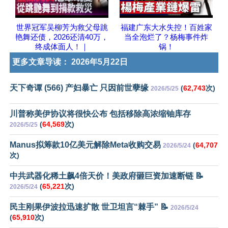
世界冠军吴柳芳为救父母跳
福建广东大水失控！百姓家
艳舞还债，2026还清40万，
当全泡烂了？杨梅事件炸
终成体面人！｜
锅！
更多文章导读：
2026年5月22日
天下奇谭 (566) 产妇暴亡 只因前世孽缘
(
62,743
次)
2026/5/25
川普称美伊协议将很快公布 包括移除高浓缩铀库存
(
64,569
次)
2026/5/25
Manus拟筹款10亿美元解除Meta收购交易
(
64,707
2026/5/24
次)
中共武器化稀土飙4倍天价！美政府砸巨资加速断链 📝
(
65,221
次)
2026/5/24
民主刚果伊波拉迅速扩散 世卫坦言“棘手” 📝
2026/5/24
(
65,910
次)