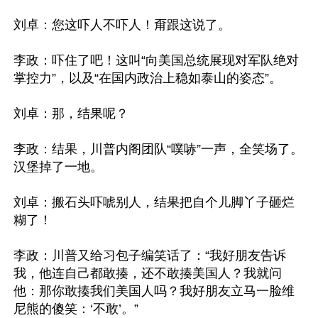
刘卓：您这吓人不吓人！甭跟这说了。

李政：吓住了吧！这叫“向美国总统展现对军队绝对
掌控力”，以及“在国内政治上稳如泰山的姿态”。

刘卓：那，结果呢？

李政：结果，川普内阁团队“噗哧”一声，全笑场了。
汉堡掉了一地。

刘卓：搬石头吓唬别人，结果把自个儿脚丫子砸烂
糊了！

李政：川普又给习包子编笑话了：“我好朋友告诉
我，他连自己都敢揍，还不敢揍美国人？我就问
他：那你敢揍我们美国人吗？我好朋友立马一脸维
尼熊的傻笑：‘不敢’。”
