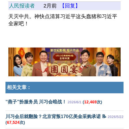
人民报读者
2月前
【回复】
天灭中共。神快点清算习近平这头蠢猪和习近平
全家吧！
相关文章：
“燕子”扮服务员 川习会暗战！
(
12,469
次)
2026/6/1
川习会后就翻脸？北京背叛170亿美金采购承诺 📝
2026/5/22
(
67,524
次)