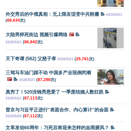
外交秀后的中俄真相：无上限友谊变中共附庸 📝
2026/5/21
(
68,634
次)
大陆男猝死街边 视频引爆网络
🖼️
📝
(
86,842
次)
2026/5/21
天下奇谭 (562) 父慈子孝
(
25,761
次)
2026/5/21
三驾马车油门踩不动 中国多产业现倒闭潮
🖼️
📝
(
87,298
次)
2026/5/21
真穷了！520没钱秀恩爱了 一季度结婚人数狂跌 📝
(
67,113
次)
2026/5/21
普京与习近平正进行“表面合作、内心算计”的会面 📝
(
67,112
次)
2026/5/20
文革发动60周年：习死后将迎来怎样的血雨腥风？ 📝