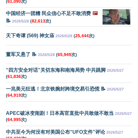
(
61,090
次)
中国经济一团糟 民众信心不足不敢消费
🖼️
📝
(
82,613
次)
2026/5/28
天下奇谭 (569) 神女庙
(
25,444
次)
2026/5/28
董军又悬了 📝
(
65,949
次)
2026/5/28
“四方安全对话”关切东海和南海局势 中共跳脚
2026/5/27
(
61,836
次)
一兆美元狂逃！北京铁腕封跨境交易引恐慌 📝
2026/5/27
(
64,919
次)
APEC破冰变闹剧！日本高官直批中共敢做不敢当
2026/5/27
(
64,995
次)
中共至今为何没有对美国公布“UFO文件”评论
2026/5/27