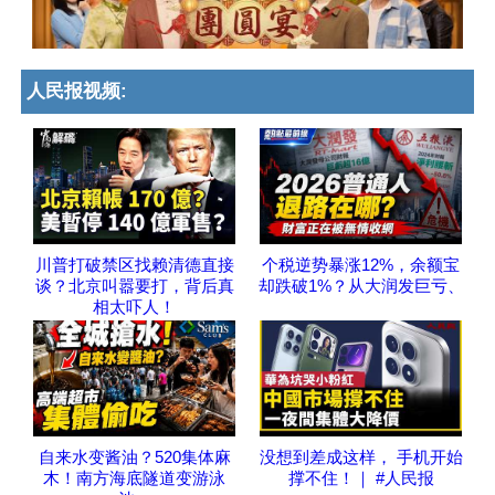
人民报视频:
川普打破禁区找赖清德直接
个税逆势暴涨12%，余额宝
谈？北京叫嚣要打，背后真
却跌破1%？从大润发巨亏、
相太吓人！
自来水变酱油？520集体麻
没想到差成这样， 手机开始
木！南方海底隧道变游泳
撑不住！｜ #人民报