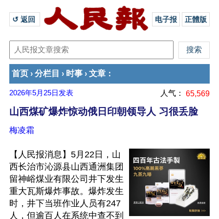
↺ 返回 
电子报
正體版
首页
分栏目
时事
文章
›
›
›
：
2026年5月25日
发表
人气：
65,569
山西煤矿爆炸惊动俄日印朝领导人 习很丢脸
梅凌霜
【人民报消息】5月22日，山
西长治市沁源县山西通洲集团
留神峪煤业有限公司井下发生
重大瓦斯爆炸事故。爆炸发生
时，井下当班作业人员有247
人，但逾百人在系统中查不到