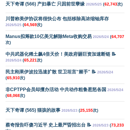
天下奇谭 (566) 产妇暴亡 只因前世孽缘
(
62,743
次)
2026/5/25
川普称美伊协议将很快公布 包括移除高浓缩铀库存
(
64,569
次)
2026/5/25
Manus拟筹款10亿美元解除Meta收购交易
(
64,707
2026/5/24
次)
中共武器化稀土飙4倍天价！美政府砸巨资加速断链 📝
(
65,221
次)
2026/5/24
民主刚果伊波拉迅速扩散 世卫坦言“棘手” 📝
2026/5/24
(
65,910
次)
非CPTPP会员却擅办活动 中共动作粗鲁惹怒各国
2026/5/24
(
68,068
次)
天下奇谭 (565) 猫孩的故事
(
25,155
次)
2026/5/23
蔡奇报告吓傻习近平 史上最严昏招出台 📝
(
73,233
2026/5/23