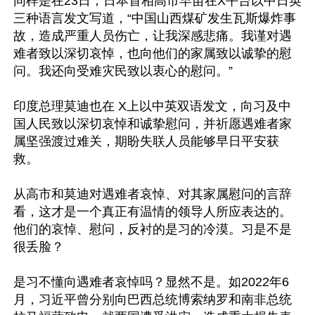
同样是在23日，日本首相高市早苗在X平台以中日英
三种语言发文写道，“中国山西煤矿发生瓦斯爆炸事
故，造成严重人员伤亡，让我深感悲痛。我谨对遇
难者致以深切哀悼，也向他们的家属致以诚挚的慰
问。我还向受难灾民致以衷心的慰问。”

印度总理莫迪也在 X上以中英双语发文，向习及中
国人民致以深切哀悼和诚挚慰问，并祈愿遇难者家
属坚强渡过难关，期盼失联人员能够早日平安获
救。

从高市和莫迪对遇难者哀悼、对其家属慰问的言辞
看，这才是一个真正有温情的领导人所应表达的。
他们的哀悼、慰问，反衬的是习的冷漠。习是不是
很丢脸？

是习不懂向遇难者哀悼吗？显然不是。如2022年6
月，习近平曾分别向巴西总统博索纳罗和南非总统