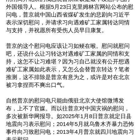
外国领导人。根据5月23日克里姆林宫网站公布的慰
问电，普京就中国山西省煤矿发生的悲剧向习近平
表示深切慰问，并请求习向遇难矿工家属转达同情
与支持，并祝愿所有受伤人员早日康复。

普京的这个慰问电应该让习如鲠在喉。慰问就慰问
吧，还说什么让习转达对遇难矿工家属的同情和支
持，这怎不让习难堪？因为习自己就没有公开想遇
难矿工家属如此表示，又怎么会替普京转达？笔者
推测，这不排除是普京有意为之，或许是对在北京
被习拿捏而不爽出口气。

自然普京的慰问电只能由俄驻北京大使馆微博发
布，上不了官媒。而以往普京对中国灾祸的慰问，
多次被新华网报导。如2025年1月8日普京就定日县
地震向习表示慰问；2014年5月就乌鲁木齐暴力恐怖
事件向习致慰问电；2013年4月普京就四川地震向习
表示慰问……
