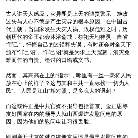
古人讲天人感应，灾异即是上天的谴责警示，施政
过失与人心不德是产生灾异的根本原因。在中国古
代王朝，当国家发生天灾人祸、政权危难之时，历
朝历代的帝王都会沐浴斋戒，祭祀天地神灵，自省
“罪己”，忏悔自己的过错和失误，有时还会对全天下
颁布“罪己诏”。“罪己诏”就是为求上天宽恕，消灾免
难而作的自责、检讨的口谕或文书。

然而，其高高在上的“指示”，哪里有一丝一毫将人民
放在心上的样子？这与其和中共一直标榜“一切为人
民”、“人民是江山”相对照，是多么大的讽刺？

而这或许正是中共官媒不报导包括普京、金正恩等
友好国家在内的领导人就山西爆炸发慰问电的原
因，因为他们的慰问电让习很丢脸。

刚刚离开北京的俄总统普京应该是最早发慰问电的