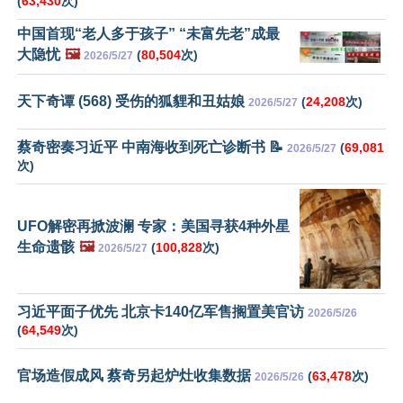
(
63,430
次)
中国首现“老人多于孩子” “未富先老”成最
大隐忧
🖼️
(
80,504
次)
2026/5/27
天下奇谭 (568) 受伤的狐貍和丑姑娘
(
24,208
次)
2026/5/27
蔡奇密奏习近平 中南海收到死亡诊断书 📝
(
69,081
2026/5/27
次)
UFO解密再掀波澜 专家：美国寻获4种外星
生命遗骸
🖼️
(
100,828
次)
2026/5/27
习近平面子优先 北京卡140亿军售搁置美官访
2026/5/26
(
64,549
次)
官场造假成风 蔡奇另起炉灶收集数据
(
63,478
次)
2026/5/26