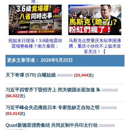
池，
宛如末日现场！3.6级地震却
马斯克点赞重庆东站举国沸
震塌整栋楼？南方暴雨：
腾，重庆小伙吃不上饭求首
富关注！【
更多文章导读：
2026年5月25日
天下奇谭 (570) 白螺姑娘
(
23,444
次)
2026/5/28
习近平四管齐下昏招齐上 闭关锁国全面加速 📝
2026/5/28
(
66,022
次)
习近平峰会失态痛批日本 专家批缺乏自知之明
2026/5/28
(
63,414
次)
Quad新德里强势集结 共同反制中共印太行动
2026/5/28