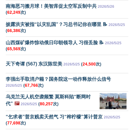
南海恶习搬月球！美智库促太空军反制中共
2026/5/26
(
62,249
次)
披露洪灾被指“以灾乱国”？习总书记你在哪里 📝
2026/5/25
(
66,386
次)
山西煤矿爆炸惊动俄日印朝领导人 习很丢脸 📝
2026/5/25
(
65,569
次)
天下奇谭 (567) 东汉陈世美
(
24,500
次)
2026/5/25
李强出手取消户籍？国务院这一动作释放什么信号
(
67,766
次)
2026/5/25
乌克兰无人机空袭频繁 莫斯科陷“断网时
代”
🖼️
(
80,257
次)
2026/5/25
“乞求者”普京贱卖天然气 习“榨柠檬”算计普京
2026/5/25
(
77,698
次)