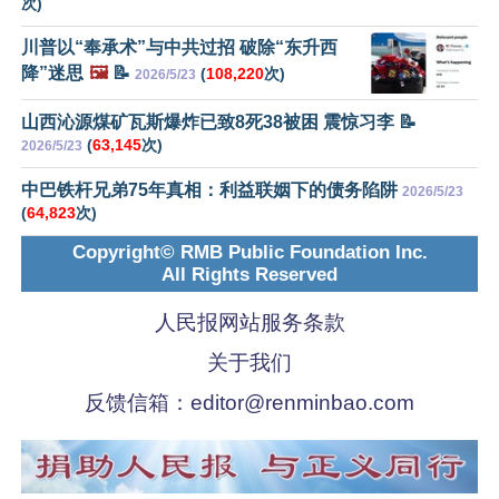
次)
川普以“奉承术”与中共过招 破除“东升西
降”迷思
🖼️
📝
(
108,220
次)
2026/5/23
山西沁源煤矿瓦斯爆炸已致8死38被困 震惊习李 📝
(
63,145
次)
2026/5/23
中巴铁杆兄弟75年真相：利益联姻下的债务陷阱
2026/5/23
(
64,823
次)
Copyright© RMB Public Foundation Inc.
All Rights Reserved
人民报网站服务条款
关于我们
反馈信箱：
editor@renminbao.com