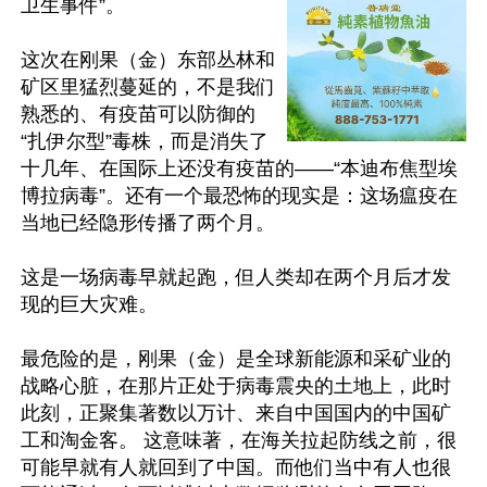
卫生事件”。

这次在刚果（金）东部丛林和
矿区里猛烈蔓延的，不是我们
熟悉的、有疫苗可以防御的
“扎伊尔型”毒株，而是消失了
十几年、在国际上还没有疫苗的——“本迪布焦型埃
博拉病毒”。还有一个最恐怖的现实是：这场瘟疫在
当地已经隐形传播了两个月。 

这是一场病毒早就起跑，但人类却在两个月后才发
现的巨大灾难。

最危险的是，刚果（金）是全球新能源和采矿业的
战略心脏，在那片正处于病毒震央的土地上，此时
此刻，正聚集著数以万计、来自中国国内的中国矿
工和淘金客。 这意味著，在海关拉起防线之前，很
可能早就有人就回到了中国。而他们当中有人也很