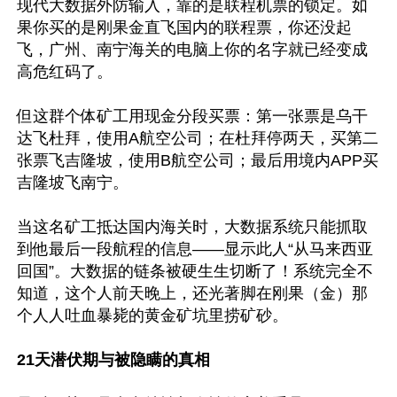
现代大数据外防输入，靠的是联程机票的锁定。如
果你买的是刚果金直飞国内的联程票，你还没起
飞，广州、南宁海关的电脑上你的名字就已经变成
高危红码了。

但这群个体矿工用现金分段买票：第一张票是乌干
达飞杜拜，使用A航空公司；在杜拜停两天，买第二
张票飞吉隆坡，使用B航空公司；最后用境内APP买
吉隆坡飞南宁。

当这名矿工抵达国内海关时，大数据系统只能抓取
到他最后一段航程的信息——显示此人“从马来西亚
回国”。大数据的链条被硬生生切断了！系统完全不
知道，这个人前天晚上，还光著脚在刚果（金）那
个人人吐血暴毙的黄金矿坑里捞矿砂。

21天潜伏期与被隐瞒的真相 