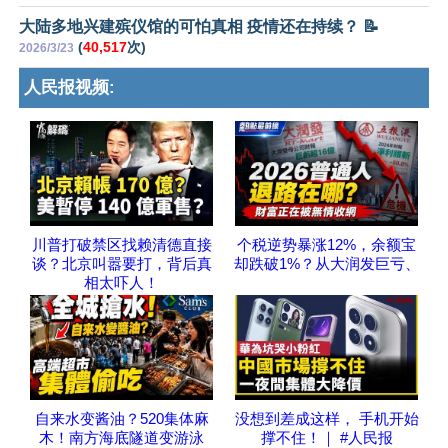
大陆多地兴建殡仪馆的可怕真相 疫情还在持续？ 📝
(
40,517
次)
2026/3/23
人民报视频:
川普打破禁区找赖清德直接
个税逆势暴涨12%，余额宝
谈？北京叫嚣要打，背后真
却跌破1%？从大润发巨亏、
相太吓人！
自来水变酱油？520集体麻
没想到差成这样， 手机开始
木！南方海底隧道变游泳
撑不住！｜ #人民报