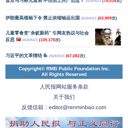
普京与习称兄道弟 不怕沾上共产厄运？
(
78,039
次)
2026/5/23
伊朗最高领袖下令 禁止浓缩铀运出国
(
63,909
次)
2026/5/23
儿童零食变“杀蚁新药” 引网友热议与社会
反思
🖼️
(
109,178
次)
2026/5/23
习近平的文革情结 📝
(
67,082
次)
2026/5/23
Copyright© RMB Public Foundation Inc.
All Rights Reserved
人民报网站服务条款
关于我们
反馈信箱：
editor@renminbao.com