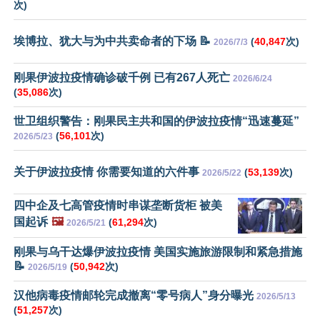
次)
埃博拉、犹大与为中共卖命者的下场 📝
(
40,847
次)
2026/7/3
刚果伊波拉疫情确诊破千例 已有267人死亡
2026/6/24
(
35,086
次)
世卫组织警告：刚果民主共和国的伊波拉疫情“迅速蔓延”
(
56,101
次)
2026/5/23
关于伊波拉疫情 你需要知道的六件事
(
53,139
次)
2026/5/22
四中企及七高管疫情时串谋垄断货柜 被美
国起诉
🖼️
(
61,294
次)
2026/5/21
刚果与乌干达爆伊波拉疫情 美国实施旅游限制和紧急措施
📝
(
50,942
次)
2026/5/19
汉他病毒疫情邮轮完成撤离“零号病人”身分曝光
2026/5/13
(
51,257
次)