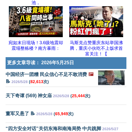
池，
宛如末日现场！3.6级地震却
马斯克点赞重庆东站举国沸
震塌整栋楼？南方暴雨：
腾，重庆小伙吃不上饭求首
富关注！【
更多文章导读：
2026年5月25日
中国经济一团糟 民众信心不足不敢消费
🖼️
📝
(
82,613
次)
2026/5/28
天下奇谭 (569) 神女庙
(
25,444
次)
2026/5/28
董军又悬了 📝
(
65,949
次)
2026/5/28
“四方安全对话”关切东海和南海局势 中共跳脚
2026/5/27