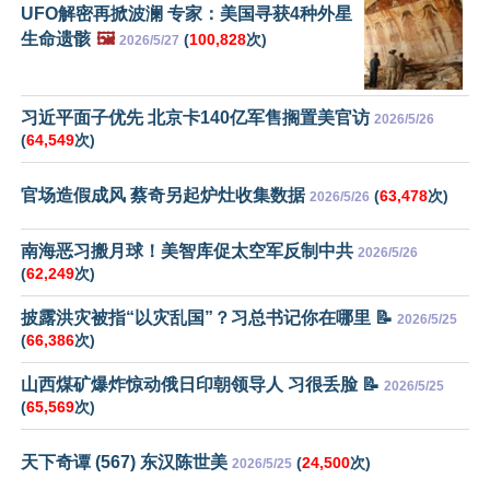
UFO解密再掀波澜 专家：美国寻获4种外星
生命遗骸
🖼️
(
100,828
次)
2026/5/27
习近平面子优先 北京卡140亿军售搁置美官访
2026/5/26
(
64,549
次)
官场造假成风 蔡奇另起炉灶收集数据
(
63,478
次)
2026/5/26
南海恶习搬月球！美智库促太空军反制中共
2026/5/26
(
62,249
次)
披露洪灾被指“以灾乱国”？习总书记你在哪里 📝
2026/5/25
(
66,386
次)
山西煤矿爆炸惊动俄日印朝领导人 习很丢脸 📝
2026/5/25
(
65,569
次)
天下奇谭 (567) 东汉陈世美
(
24,500
次)
2026/5/25