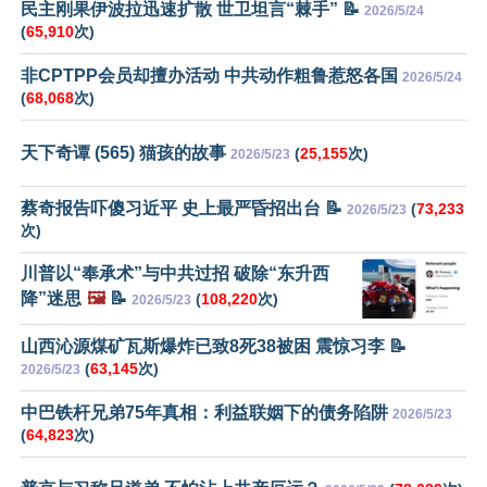
民主刚果伊波拉迅速扩散 世卫坦言“棘手” 📝
2026/5/24
(
65,910
次)
非CPTPP会员却擅办活动 中共动作粗鲁惹怒各国
2026/5/24
(
68,068
次)
天下奇谭 (565) 猫孩的故事
(
25,155
次)
2026/5/23
蔡奇报告吓傻习近平 史上最严昏招出台 📝
(
73,233
2026/5/23
次)
川普以“奉承术”与中共过招 破除“东升西
降”迷思
🖼️
📝
(
108,220
次)
2026/5/23
山西沁源煤矿瓦斯爆炸已致8死38被困 震惊习李 📝
(
63,145
次)
2026/5/23
中巴铁杆兄弟75年真相：利益联姻下的债务陷阱
2026/5/23
(
64,823
次)