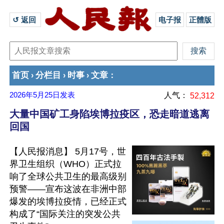
↺ 返回 
电子报
正體版
首页
分栏目
时事
文章
›
›
›
：
2026年5月25日
发表
人气：
52,312
大量中国矿工身陷埃博拉疫区，恐走暗道逃离
回国
【人民报消息】 5月17号，世
界卫生组织（WHO）正式拉
响了全球公共卫生的最高级别
预警——宣布这波在非洲中部
爆发的埃博拉疫情，已经正式
构成了“国际关注的突发公共