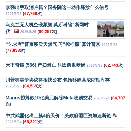
李强出手取消户籍？国务院这一动作释放什么信号
(
67,766
次)
2026/5/25
乌克兰无人机空袭频繁 莫斯科陷“断网时
代”
🖼️
(
80,257
次)
2026/5/25
“乞求者”普京贱卖天然气 习“榨柠檬”算计普京
2026/5/25
(
77,698
次)
天下奇谭 (566) 产妇暴亡 只因前世孽缘
(
62,743
次)
2026/5/25
川普称美伊协议将很快公布 包括移除高浓缩铀库存
(
64,569
次)
2026/5/25
Manus拟筹款10亿美元解除Meta收购交易
(
64,707
2026/5/24
次)
中共武器化稀土飙4倍天价！美政府砸巨资加速断链 📝
(
65,221
次)
2026/5/24