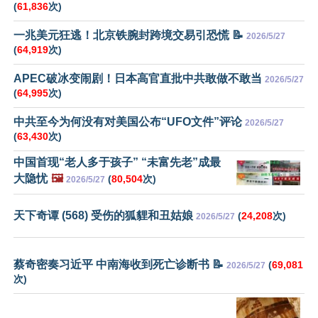
(
61,836
次)
一兆美元狂逃！北京铁腕封跨境交易引恐慌 📝
2026/5/27
(
64,919
次)
APEC破冰变闹剧！日本高官直批中共敢做不敢当
2026/5/27
(
64,995
次)
中共至今为何没有对美国公布“UFO文件”评论
2026/5/27
(
63,430
次)
中国首现“老人多于孩子” “未富先老”成最
大隐忧
🖼️
(
80,504
次)
2026/5/27
天下奇谭 (568) 受伤的狐貍和丑姑娘
(
24,208
次)
2026/5/27
蔡奇密奏习近平 中南海收到死亡诊断书 📝
(
69,081
2026/5/27
次)