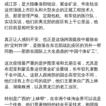
或江苏，是大陆像洛阳钼业、紫金矿业、华友钴业
这些顶级上市巨头和大型央企的正规工程技术人
员。那里管理严格、定期包机、有常驻的医疗队，
实话实说，他们距离北部的疫区有上千公里远，他
们目前是相对安全的。

真正让人感到不安、也正是这场跨国瘟疫中最致命
的“定时炸弹”，是散落在东北部战乱疫区的另外一帮
同胞——那群在国际上大名鼎鼎的“中国个体矿工”。

这次疫情最严重的是伊图里省和北基伍省，尤其是
布尼亚和蒙瓜鲁这些黄金矿业重镇，长年驻扎著数
千名中国人。这群人跟南部的国企高管完全不同，
他们没有上市公司的庇护，他们主要来自广西上林
县、湖南株洲，以及黑龙江的老工业区。

特别是广西的“上林帮”，在非洲个体淘金界可以说是
一个传奇。他们带著独特的砂金开采技术，抱团闯