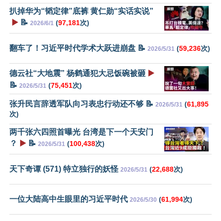
扒掉华为“韬定律”底裤 黄仁勋“实话实说”
▶️
📝
(
97,181
次)
2026/6/1
翻车了！习近平时代学术大跃进崩盘 📝
(
59,236
次)
2026/5/31
德云社“大地震” 杨鹤通犯大忌饭碗被砸
▶️
📝
(
75,451
次)
2026/5/31
张升民言辞透军队向习表忠行动还不够 📝
(
61,895
2026/5/31
次)
两千张六四照首曝光 台湾是下一个天安门
？
▶️
📝
(
100,438
次)
2026/5/31
天下奇谭 (571) 特立独行的妖怪
(
22,688
次)
2026/5/31
一位大陆高中生眼里的习近平时代
(
61,994
次)
2026/5/30