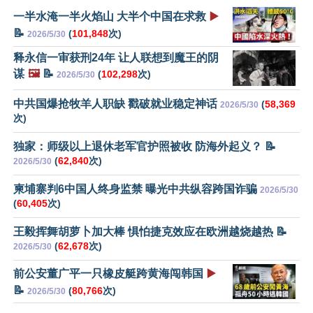
一半水淹一半火焰山 大半个中国在求救
▶️
📝
(
101,848
次)
2026/5/30
释永信一审获刑24年 让人联想到魔王的阴
谋
🖼️
📝
(
102,298
次)
2026/5/30
中共国爆抢牧羊人职缺 戳破就业稳定神话
(
58,369
2026/5/30
次)
独家：师级以上退休老军官护照被收 防海外起义？ 📝
(
62,840
次)
2026/5/30
柬埔寨判6中国人终身监禁 曝光中共纵容跨国诈骗
2026/5/30
(
60,405
次)
王毅挥舞胡萝卜加大棒 惧怕捷克效应在欧洲越烧越热 📝
(
62,678
次)
2026/5/30
前公安董广平一只橡皮艇跨黄海闯韩国
▶️
📝
(
80,766
次)
2026/5/30