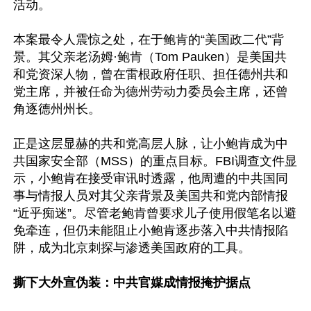
活动。

本案最令人震惊之处，在于鲍肯的“美国政二代”背
景。其父亲老汤姆·鲍肯（Tom Pauken）是美国共
和党资深人物，曾在雷根政府任职、担任德州共和
党主席，并被任命为德州劳动力委员会主席，还曾
角逐德州州长。

正是这层显赫的共和党高层人脉，让小鲍肯成为中
共国家安全部（MSS）的重点目标。FBI调查文件显
示，小鲍肯在接受审讯时透露，他周遭的中共国同
事与情报人员对其父亲背景及美国共和党内部情报
“近乎痴迷”。尽管老鲍肯曾要求儿子使用假笔名以避
免牵连，但仍未能阻止小鲍肯逐步落入中共情报陷
阱，成为北京刺探与渗透美国政府的工具。

撕下大外宣伪装：中共官媒成情报掩护据点