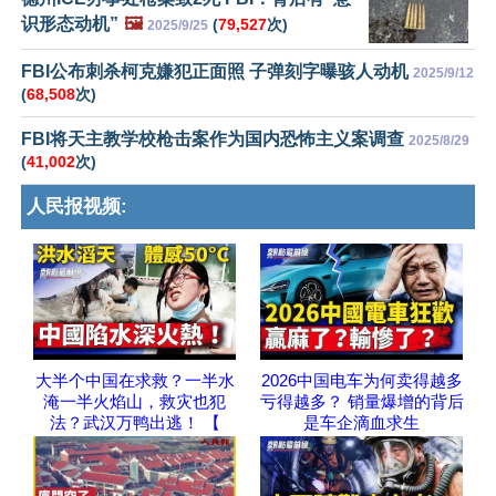
识形态动机”
🖼️
(
79,527
次)
2025/9/25
FBI公布刺杀柯克嫌犯正面照 子弹刻字曝骇人动机
2025/9/12
(
68,508
次)
FBI将天主教学校枪击案作为国内恐怖主义案调查
2025/8/29
(
41,002
次)
人民报视频:
大半个中国在求救？一半水
2026中国电车为何卖得越多
淹一半火焰山，救灾也犯
亏得越多？ 销量爆增的背后
法？武汉万鸭出逃！ 【
是车企滴血求生