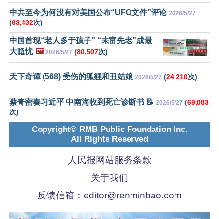
中共至今为何没有对美国公布“UFO文件”评论
2026/5/27
(
63,432
次)
中国首现“老人多于孩子” “未富先老”成最
大隐忧
🖼️
(
80,507
次)
2026/5/27
天下奇谭 (568) 受伤的狐貍和丑姑娘
(
24,210
次)
2026/5/27
蔡奇密奏习近平 中南海收到死亡诊断书 📝
(
69,083
2026/5/27
次)
Copyright© RMB Public Foundation Inc.
All Rights Reserved
人民报网站服务条款
关于我们
反馈信箱：
editor@renminbao.com