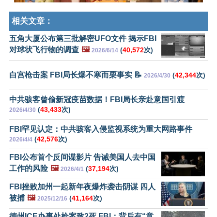
相关文章：
五角大厦公布第三批解密UFO文件 揭示FBI
对球状飞行物的调查
🖼️
(
40,572
次)
2026/6/14
白宫枪击案 FBI局长爆不寒而栗事实 📝
(
42,344
次)
2026/4/30
中共骇客曾偷新冠疫苗数据！FBI局长亲赴意国引渡
(
43,433
次)
2026/4/30
FBI罕见认定：中共骇客入侵监视系统为重大网路事件
(
42,576
次)
2026/4/4
FBI公布首个反间谍影片 告诫美国人去中国
工作的风险
🖼️
(
37,194
次)
2026/4/1
FBI挫败加州一起新年夜爆炸袭击阴谋 四人
被捕
🖼️
(
41,164
次)
2025/12/16
德州ICE办事处枪案致2死 FBI：背后有“意