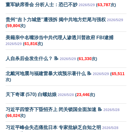
董军缺席香会 分析人士：恐已不妙
(
63,787
次)
2026/5/29
贵州“吉卜力城堡”遭强拆 揭中共地方烂尾与强权
2026/5/29
(
59,804
次)
美籍亲中名嘴涉当中共代理人渗透川普政府 FBI逮捕
(
61,816
次)
2026/5/29
人自杀后会发生什么？ 📝
(
61,330
次)
2026/5/29
北戴河地震与福建雷暴大戏预示著什么 📝
(
65,511
2026/5/29
次)
天下奇谭 (570) 白螺姑娘
(
23,446
次)
2026/5/28
习近平四管齐下昏招齐上 闭关锁国全面加速 📝
2026/5/28
(
66,024
次)
习近平峰会失态痛批日本 专家批缺乏自知之明
2026/5/28