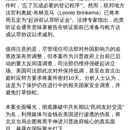
作时，‘忘了完成必要的登记程序’”。然而，联邦地方
法官利奥妮·布林克马（Leonie Brinkema）已将本
周五定为“起诉前认罪听证会”。法律专家指出，此类
听证会通常意味著被告在铁证面前已准备与检方达
成认罪协议以求减刑。

值得注意的是，尽管现任司法部对外国影响力的追
查政策有所调整，但本案作为川普政府上台前已启
动的重大反间谍调查，司法部仍维持强硬起诉立
场。美国司法部此次对外保持低调，甚至在首次出
庭时应辩方要求将案件密封10天。分析人士认为，
这是为了保护仍在进行中的相关国家安全调查，并
避免打草惊蛇。

本案全面曝光，彻底撕破中共长期以“民间友好交流”
为名，利用媒体与金钱在美国进行渗透的伪装，将
北京当局企图将黑手伸进川普政府核心的真实面
目，暴露在国际聚光灯下。
