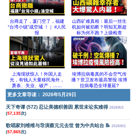
台商走了，厦门空了，福建
山西矿难真相：最后一丝生
“台湾小镇”成空城 ！｜ #人民
机如何被掐断？明知瓦斯超
报
标为何不跑？上级检查
上海现状惊人！外国人走
埃博拉病毒真的不会空气传
光，有钱人大量移民海外，
播？世卫发布最高警报 埃博
萧条、失业、破产，……
拉病毒恐全球蔓延?
更多文章导读：
2026年5月29日
天下奇谭 (572) 忍让美德积善因 累世未讼实难得
2026/6/1
(
57,135
次)
歌唱家刘维维与导演蔡元元去世 曾为中共站台 📝
2026/6/1
(
57,865
次)