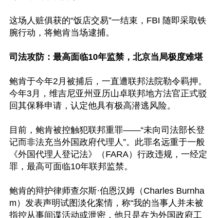
这场人赃俱获的“饭店交易”一结束，FBI 随即采取铁
腕行动，将鲍肯当场逮捕。

司法攻防：最高面临10年监禁，北京当局极度难堪
鲍肯于今年2月被捕后，一直遭联邦法院勒令羁押。
今年3月，维吉尼亚州亚历山卓联邦地方法官正式驳
回其保释申请，认定他具有极高潜逃风险。

目前，鲍肯被控触犯联邦重罪——“未向司法部长登
记而非法充当外国政府代理人”。此罪名远重于一般
《外国代理人登记法》（FARA）行政违规，一经定
罪，最高可面临10年联邦监禁。

鲍肯的辩护律师查尔斯·伯恩汉姆（Charles Burnha
m）发表声明试图淡化案情，称“我的当事人并未被
指控从事间谍活动或泄密，他只是在为外国政府工