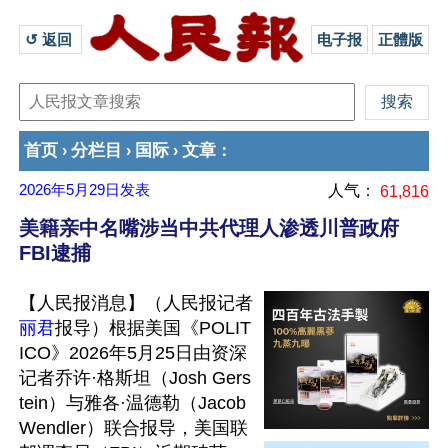
↺ 返回 
电子报
正體版
首页
分栏目
国际
文章
›
›
›
：
2026年5月29日
发表
人气：
61,816
美籍亲中名嘴涉当中共代理人渗透川普政府
FBI逮捕
【人民报消息】（人民报记者
丽君
报导）根据美国《POLIT
ICO》2026年5月25日由资深
记者乔许·格斯坦（Josh Gers
tein）与雅各·温德勒（Jacob 
Wendler）联合报导，美国联