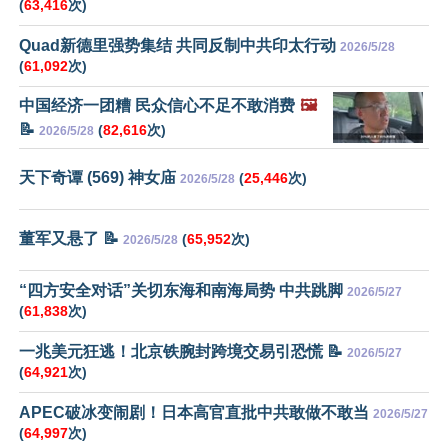
(
63,416
次)
Quad新德里强势集结 共同反制中共印太行动
2026/5/28
(
61,092
次)
中国经济一团糟 民众信心不足不敢消费
🖼️
📝
(
82,616
次)
2026/5/28
天下奇谭 (569) 神女庙
(
25,446
次)
2026/5/28
董军又悬了 📝
(
65,952
次)
2026/5/28
“四方安全对话”关切东海和南海局势 中共跳脚
2026/5/27
(
61,838
次)
一兆美元狂逃！北京铁腕封跨境交易引恐慌 📝
2026/5/27
(
64,921
次)
APEC破冰变闹剧！日本高官直批中共敢做不敢当
2026/5/27
(
64,997
次)