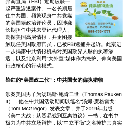
邦调查局（FBI）近期破获一
起严重渗透案件。一名长期居
住中共国、频繁现身中共党媒
的美国籍政治评论员，因涉嫌
长期担任中共未登记代理人、
刺探美国高层情报，并企图接
触现任美国政府官员，已被FBI逮捕并起诉。此案进
一步揭露中共情报机构对美国政界人脉的执著渗
透，以及北京利用“大外宣”媒体作为掩护、伸向美国
行政核心的行动模式。

染红的“美国政二代”：中共国安的偏执猎物
涉案美国男子为汤玛斯·鲍肯二世（Thomas Pauken 
II），他在中共国活动期间以笔名“汤姆·麦格雷戈”
（Tom McGregor）发表文章，并于2019年出版
《美中大战：从贸易战到互惠协议》一书，在书中
极力为中共立场辩护，以“中立平衡”之名掩护其真实