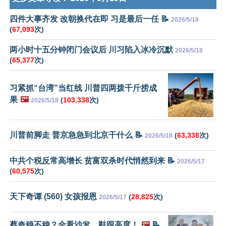
四件大事齐发 改朝换代在即 习是最后一任 📝
2026/5/18
(
67,093
次)
两小时十五分钟闭门会议后 川习陷入冰冷沉默
2026/5/18
(
65,377
次)
习紧抓“台湾”当红线 川普四两拨千斤捞成
果
🖼️
(
103,338
次)
2026/5/18
川普前脚走 普京急急到北京干什么 📝
(
63,338
次)
2026/5/18
中共个税反常高增长 贫富双杀时代悄然到来 📝
2026/5/17
(
60,575
次)
天下奇谭 (560) 女孩报恩
(
28,825
次)
2026/5/17
蔡奇稳不稳？全看沙发、鞋跟高度！
🖼️
📝