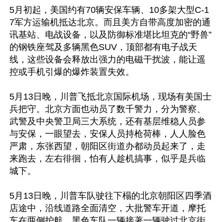
5月初起，美国约有70辆安保车辆、10多架大型C-1
7军方运输机抵达北京。而且美方自带高度加密的通
讯基站、电战设备，以及防御标准堪比坦克的“野兽”
的钢铁座驾及多辆黑色SUV，顶部都有电子战天
线，这些设备会释放出强力的电磁干扰波，能让遥
控或手机引爆的爆炸装置失效。

5月13日晚，川普飞抵北京国际机场，现场有美国士
兵把守。北京方面也动员了数千警力，分为警察、
武警及中央警卫局三大系统，还有基层维稳人员参
与安保，一眼望去，安保人员持枪荷棒，人人脸色
严肃，东张西望，朝阳区街道办都动员起来了，走
来跑去，左右徘徊，怕有人趁机搞事，似乎是兵临
城下。

5月13日晚，川普车队驶往下榻的北京朝阳区四季酒
店途中，沿线道路全面清空，大批警车开道，摩托
车在两侧护航，黑色车队一辆接著一辆驶过北京街