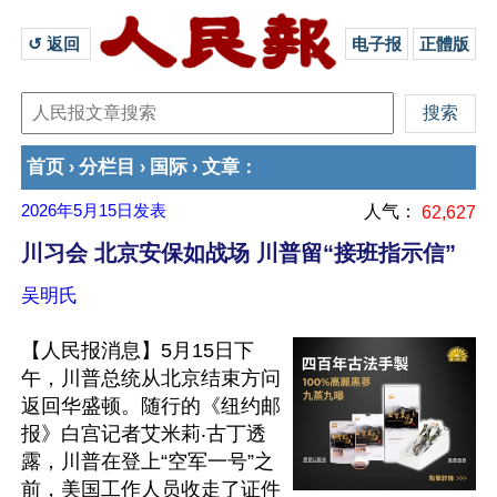
↺ 返回 
电子报
正體版
首页
分栏目
国际
文章
›
›
›
：
2026年5月15日
发表
人气：
62,627
川习会 北京安保如战场 川普留“接班指示信”
吴明氏
【人民报消息】5月15日下
午，川普总统从北京结束方问
返回华盛顿。随行的《纽约邮
报》白宫记者艾米莉‧古丁透
露，川普在登上“空军一号”之
前，美国工作人员收走了证件