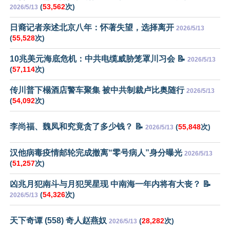
(
53,562
次)
2026/5/13
日裔记者亲述北京八年：怀著失望，选择离开
2026/5/13
(
55,528
次)
10兆美元海底危机：中共电缆威胁笼罩川习会 📝
2026/5/13
(
57,114
次)
传川普下榻酒店警车聚集 被中共制裁卢比奥随行
2026/5/13
(
54,092
次)
李尚福、魏凤和究竟贪了多少钱？ 📝
(
55,848
次)
2026/5/13
汉他病毒疫情邮轮完成撤离“零号病人”身分曝光
2026/5/13
(
51,257
次)
凶兆月犯南斗与月犯哭星现 中南海一年内将有大丧？ 📝
(
54,326
次)
2026/5/13
天下奇谭 (558) 奇人赵燕奴
(
28,282
次)
2026/5/13