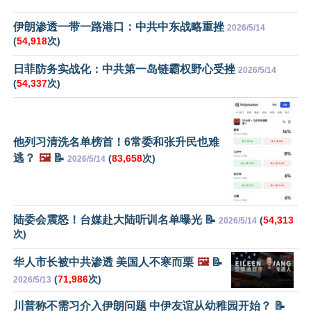
伊朗渗透一带一路港口：中共中东战略重挫
2026/5/14
(
54,918
次)
日菲防务实战化：中共第一岛链霸权野心受挫
2026/5/14
(
54,337
次)
他列习清洗名单榜首！6常委和张升民也难
逃？
🖼️
📝
(
83,658
次)
2026/5/14
陆委会震怒！台媒赴大陆听训名单曝光 📝
(
54,313
2026/5/14
次)
华人市长被中共渗透 美国人不寒而栗
🖼️
📝
(
71,986
次)
2026/5/13
川普称不需习介入伊朗问题 中伊友谊从幼稚园开始？ 📝