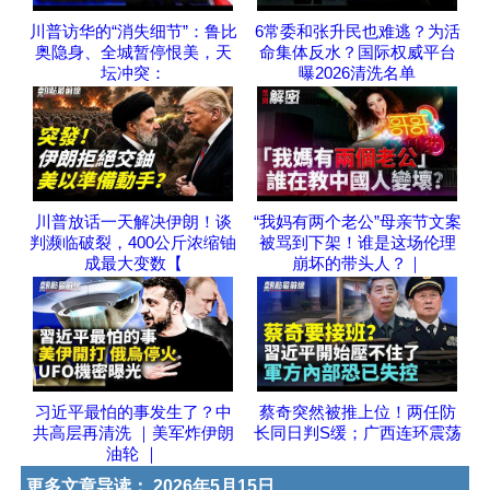
川普访华的“消失细节”：鲁比
6常委和张升民也难逃？为活
奥隐身、全城暂停恨美，天
命集体反水？国际权威平台
坛冲突：
曝2026清洗名单
川普放话一天解决伊朗！谈
“我妈有两个老公”母亲节文案
判濒临破裂，400公斤浓缩铀
被骂到下架！谁是这场伦理
成最大变数【
崩坏的带头人？｜
习近平最怕的事发生了？中
蔡奇突然被推上位！两任防
共高层再清洗 ｜美军炸伊朗
长同日判S缓；广西连环震荡
油轮 ｜
更多文章导读：
2026年5月15日