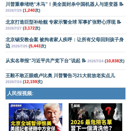
川普重拳堵绝“木马”！美全面封杀中国机器人与逆变器 📝
(
1,240
次)
2026/7/29
北京打造巨型补给舰 专家示警全球 军事扩张野心浮现 📝
(
3,172
次)
2026/7/27
北京锡安教会案 被拘者家人疾呼：让所有父母回到孩子身
边
(
5,443
次)
2026/7/26
从实名举报“习近平共产党下台”说起 📝
(
10,838
次)
2026/7/24
王毅不敢正眼瞧卢比奥 川普警告习21大前放老实点儿
(
12,159
次)
2026/7/24
人民报视频: