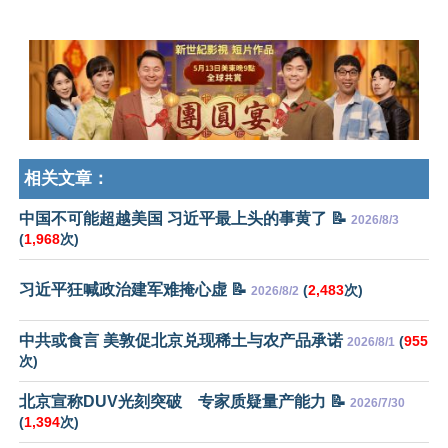
相关文章：
中国不可能超越美国 习近平最上头的事黄了 📝
2026/8/3
(
1,968
次)
习近平狂喊政治建军难掩心虚 📝
(
2,483
次)
2026/8/2
中共或食言 美敦促北京兑现稀土与农产品承诺
(
955
2026/8/1
次)
北京宣称DUV光刻突破 专家质疑量产能力 📝
2026/7/30
(
1,394
次)