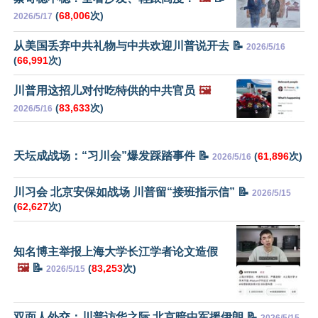
(
68,006
次)
2026/5/17
从美国丢弃中共礼物与中共欢迎川普说开去 📝
2026/5/16
(
66,991
次)
川普用这招儿对付吃特供的中共官员
🖼️
(
83,633
次)
2026/5/16
天坛成战场：“习川会”爆发踩踏事件 📝
(
61,896
次)
2026/5/16
川习会 北京安保如战场 川普留“接班指示信” 📝
2026/5/15
(
62,627
次)
知名博主举报上海大学长江学者论文造假
🖼️
📝
(
83,253
次)
2026/5/15
双面人外交：川普访华之际 北京暗中军援伊朗 📝
2026/5/15