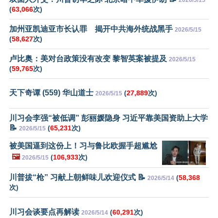
(
63,066
次)
加州亚凯迪亚市长认罪 揭开中共海外统战黑手
2026/5/15
(
58,627
次)
卢比奥：美对台政策没有改变 黎智英案被提及
2026/5/15
(
59,765
次)
天下奇谭 (559) 华山道士
(
27,889
次)
2026/5/15
川习会李强“被低调” 彭丽媛隐身 习近平靠美国资助上大学
📝
(
65,231
次)
2026/5/15
被美国逼到这份上！习与鲁比欧握手超尴尬
🖼️
(
106,933
次)
2026/5/15
川普拔“枪” 习献上朝鲜味儿欢迎仪式 📝
(
58,368
2026/5/14
次)
川习会谈要点再解读
(
60,291
次)
2026/5/14