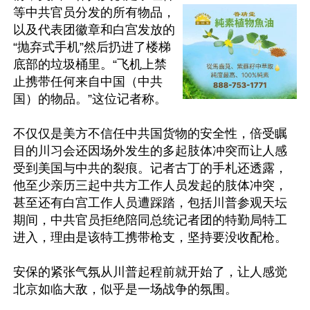
等中共官员分发的所有物品，
以及代表团徽章和白宫发放的
“抛弃式手机”然后扔进了楼梯
底部的垃圾桶里。“飞机上禁
止携带任何来自中国（中共
国）的物品。”这位记者称。

不仅仅是美方不信任中共国货物的安全性，倍受瞩
目的川习会还因场外发生的多起肢体冲突而让人感
受到美国与中共的裂痕。记者古丁的手札还透露，
他至少亲历三起中共方工作人员发起的肢体冲突，
甚至还有白宫工作人员遭踩踏，包括川普参观天坛
期间，中共官员拒绝陪同总统记者团的特勤局特工
进入，理由是该特工携带枪支，坚持要没收配枪。

安保的紧张气氛从川普起程前就开始了，让人感觉
北京如临大敌，似乎是一场战争的氛围。
