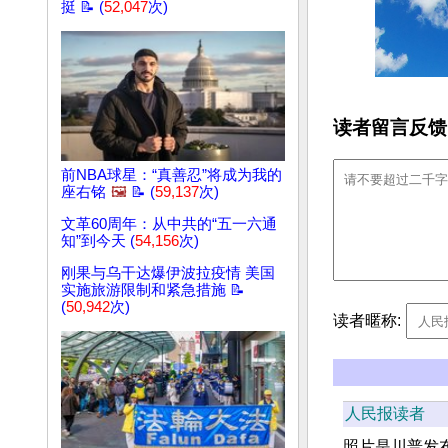
挺 📝 (
52,047
次)
读者留言反馈
前NBA球星：“真善忍”将成为我的
座右铭
🖼️
📝 (
59,137
次)
文革60周年：从中共的“五一六通
知”到今天 (
54,156
次)
刚果与乌干达爆伊波拉疫情 美国
实施旅游限制和紧急措施 📝
(
50,942
次)
读者暱称:
人民报读者
照片是川普发