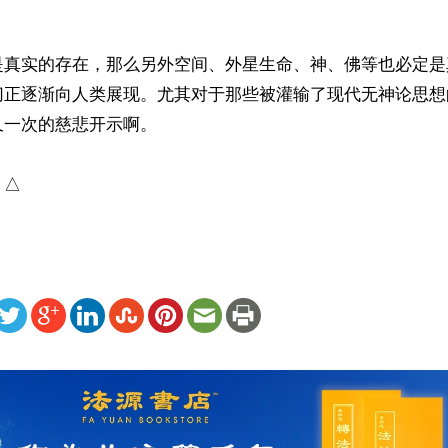


是真实的存在，那么另外空间、外星生命、神、佛等也必定是
切正逐渐向人类展现。尤其对于那些被灌输了现代无神论思想
一次的慈悲开示啊。

）△
ww.renminbao.com/rmb/articles/2026/5/19/95236.html