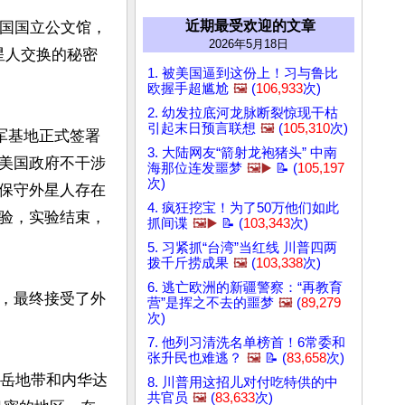
近期最受欢迎的文章
美国国立公文馆，
2026年5月18日
星人交换的秘密
1. 被美国逼到这份上！习与鲁比
欧握手超尴尬
🖼️
(
106,933
次)
2. 幼发拉底河龙脉断裂惊现干枯
引起末日预言联想
🖼️
(
105,310
次)
军基地正式签署
3. 大陆网友“箭射龙袍猪头” 中南
美国政府不干涉
海那位连发噩梦
🖼️▶️
📝 (
105,197
次)
保守外星人存在
4. 疯狂挖宝！为了50万他们如此
验，实验结束，
抓间谍
🖼️▶️
📝 (
103,343
次)
5. 习紧抓“台湾”当红线 川普四两
拨千斤捞成果
🖼️
(
103,338
次)
6. 逃亡欧洲的新疆警察：“再教育
，最终接受了外
营”是挥之不去的噩梦
🖼️
(
89,279
次)
7. 他列习清洗名单榜首！6常委和
张升民也难逃？
🖼️
📝 (
83,658
次)
山岳地带和内华达
8. 川普用这招儿对付吃特供的中
共官员
🖼️
(
83,633
次)