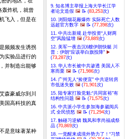
机密的地区，在
9. 知名博主举报上海大学长江学
略轰炸机，就曾
者论文造假
🖼️
📝 (
83,253
次)
机飞入，但是在
10. 浏阳烟花厰爆炸 实际死亡人数
远超官方数字
🖼️
📝 (
77,398
次)
11. 中共出新规 赴华投资“人财两
空”风险猛增
🖼️
(
73,889
次)
是频频发生诱拐
12. 美军一夜击沉6艘伊朗快艇 川
普：伊朗“应该举白旗投降”
▶️
为实验品进行的
(
73,287
次)
，并制造出能够
13. 华人市长被中共渗透 美国人不
寒而栗
🖼️
📝 (
71,986
次)
14. 广州无人“捡便宜” 中共逆转房
市低迷失败
🖼️
(
71,901
次)
15. 陆专家打脸党魁:“共同富裕”有
艾森豪威尔到川
结构性问题
🖼️
📝 (
71,575
次)
美国高科技的真
16. 中共派小学生参加海参崴阅兵
式 全民愤怒
🖼️
📝 (
71,294
次)
17. 触碰习逆鳞 魏凤和李尚福成祭
品 (
70,869
次)
不是意味著某种
18. 一觉醒来成境外势力了！“习禁