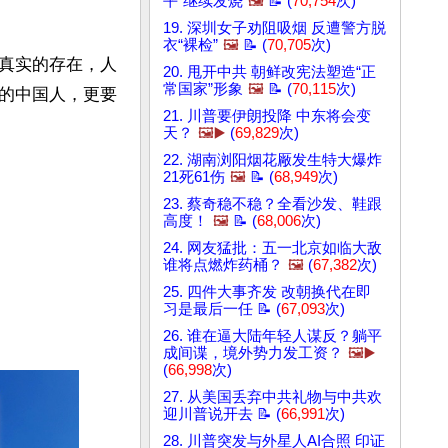
平”继续发烧
🖼️
📝 (
70,754
次)
19. 深圳女子劝阻吸烟 反遭警方脱
衣“裸检”
🖼️
📝 (
70,705
次)
真实的存在，人
20. 甩开中共 朝鲜改宪法塑造“正
常国家”形象
🖼️
📝 (
70,115
次)
的中国人，更要
21. 川普要伊朗投降 中东将会变
天？
🖼️▶️
(
69,829
次)
22. 湖南浏阳烟花厰发生特大爆炸
21死61伤
🖼️
📝 (
68,949
次)
23. 蔡奇稳不稳？全看沙发、鞋跟
高度！
🖼️
📝 (
68,006
次)
24. 网友猛批：五一北京如临大敌
谁将点燃炸药桶？
🖼️
(
67,382
次)
25. 四件大事齐发 改朝换代在即
习是最后一任 📝 (
67,093
次)
26. 谁在逼大陆年轻人谋反？躺平
成间谍，境外势力发工资？
🖼️▶️
(
66,998
次)
27. 从美国丢弃中共礼物与中共欢
迎川普说开去 📝 (
66,991
次)
28. 川普突发与外星人AI合照 印证