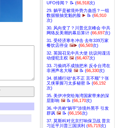
UFO传闻？ 📝 (
66,918
次)
29. 躺平是被境外势力蛊惑？一组
数据狠抽党魁的脸
▶️
📝 (
66,910
次)
30. 风向变了？川普北京峰会 中共
网络反美潮的幕后算计 (
66,697
次)
31. 受经济寒冬冲击 去年339万家
餐饮店停业
🖼️▶️
(
66,569
次)
32. 英国召见中共大使 抗议间谍活
动侵犯主权
🖼️
(
66,407
次)
33. 习偷鸡不成蚀把米 反令台湾在
非洲声名大噪
🖼️
📝 (
66,330
次)
34. 抓捕行动“名不正 言不顺”？张
又侠掌握习太多秘密 📝 (
66,192
次)
35. 美伊冲突给海湾国家带来的深
层影响
🖼️
📝 (
66,170
次)
36. 中共称“躺平”涉境外黑手 引发
群讽
🖼️
📝 (
66,156
次)
37. 莫斯科对北京打响保卫战 普京
习近平川普三国演利 (
65,719
次)