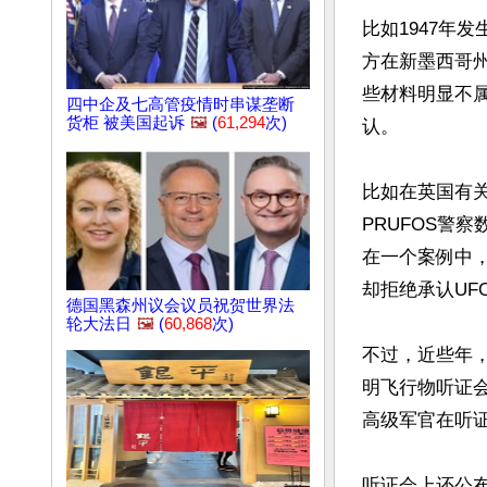
比如1947年
方在新墨西哥
些材料明显不
四中企及七高管疫情时串谋垄断
货柜 被美国起诉
🖼️
(
61,294
次)
认。

比如在英国有关
PRUFOS警
在一个案例中，
却拒绝承认UF
德国黑森州议会议员祝贺世界法
轮大法日
🖼️
(
60,868
次)
不过，近些年，
明飞行物听证会
高级军官在听证
听证会上还公