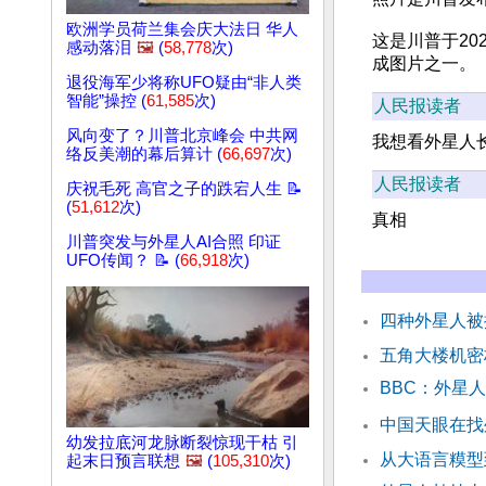
欧洲学员荷兰集会庆大法日 华人
这是川普于202
感动落泪
🖼️
(
58,778
次)
成图片之一。
退役海军少将称UFO疑由“非人类
智能”操控 (
61,585
次)
人民报读者
风向变了？川普北京峰会 中共网
我想看外星人
络反美潮的幕后算计 (
66,697
次)
人民报读者
庆祝毛死 高官之子的跌宕人生 📝
(
51,612
次)
真相
川普突发与外星人AI合照 印证
UFO传闻？ 📝 (
66,918
次)
四种外星人被
五角大楼机密
BBC：外星
中国天眼在找
幼发拉底河龙脉断裂惊现干枯 引
从大语言糢
起末日预言联想
🖼️
(
105,310
次)