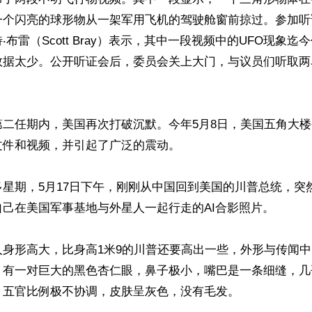
一个闪亮的球形物从一架军用飞机的驾驶舱窗前掠过。参加听
‧布雷（Scott Bray）表示，其中一段视频中的UFO现象迄
数据太少。公开听证会后，委员会关上大门，与议员们听取两
第二任期内，美国再次打破沉默。今年5月8日，美国五角大
件和视频，并引起了广泛的震动。

星期，5月17日下午，刚刚从中国回到美国的川普总统，突
己在美国军事基地与外星人一起行走的AI合影照片。

人身形高大，比身高1米9的川普还要高出一些，外形与传闻
，有一对巨大的黑色杏仁眼，鼻子极小，嘴巴是一条细缝，几
五官比例极不协调，皮肤呈灰色，没有毛发。
