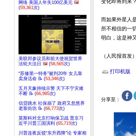
变化即将到来？
网络 美国人年失100亿美元
🖼️
(
59,361
次)
而如果外星人
所不相信的一
明白，这是神又
（人民报首发
美联邦参议员和前大使祝贺世界
文章网址: http://w
法轮大法日
🖼️
(
58,565
次)
打印机版
“苏修第一特务”被判20年 女儿靠
卖身活命 📝 (
53,346
次)
五月天象持续示警 天下不宁灾难
不断 📝 (
66,985
次)
分享至：
信贷跳水 社保崩了 政府又忽悠养
老靠街坊 📝 (
66,773
次)
莫斯科对北京打响保卫战 普京习
近平川普三国演利 (
65,719
次)
川普连夜反驳“东升西降”论 专家相