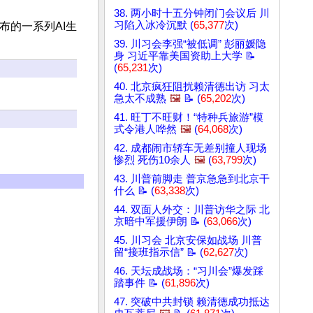
38. 两小时十五分钟闭门会议后 川
习陷入冰冷沉默 (
65,377
次)
发布的一系列AI生
39. 川习会李强“被低调” 彭丽媛隐
身 习近平靠美国资助上大学 📝
(
65,231
次)
40. 北京疯狂阻扰赖清德出访 习太
急太不成熟
🖼️
📝 (
65,202
次)
41. 旺丁不旺财！“特种兵旅游”模
式令港人哗然
🖼️
(
64,068
次)
42. 成都闹市轿车无差别撞人现场
惨烈 死伤10余人
🖼️
(
63,799
次)
43. 川普前脚走 普京急急到北京干
什么 📝 (
63,338
次)
44. 双面人外交：川普访华之际 北
京暗中军援伊朗 📝 (
63,066
次)
45. 川习会 北京安保如战场 川普
留“接班指示信” 📝 (
62,627
次)
46. 天坛成战场：“习川会”爆发踩
踏事件 📝 (
61,896
次)
47. 突破中共封锁 赖清德成功抵达