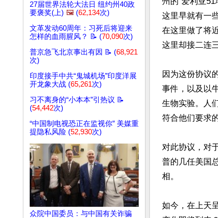
州的“爱利亚5
27届世界法轮大法日 纽约州40政
要褒奖(上)
🖼️
(
62,134
次)
这里早就有一些
文革发动60周年：习死后将迎来
在这里做了将
怎样的血雨腥风？ 📝 (
70,090
次)
这里却接二连三
普京急飞北京事出有因 📝 (
68,921
次)
因为这份协议
印度接手中共“鬼城机场”印度洋展
开龙象大战 (
65,261
次)
事件，以及以
习不离身的“小本本”引热议 📝
生物实验。人
(
54,442
次)
符合他们要求的
“中国制电视恐正在监视你” 美媒重
提隐私风险 (
52,930
次)
对此协议，对
普的几任美国
相。

如今，在上天
众院中国委员：与中国有关诈骗