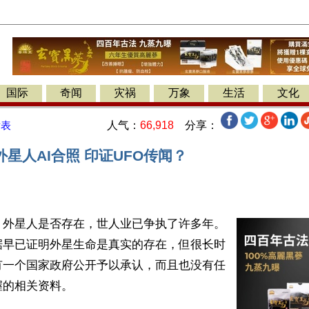
国际
奇闻
灾祸
万象
生活
文化
人气：
66,918
分享：
发表
星人AI合照 印证UFO传闻？
】外星人是否存在，世人业已争执了许多年。
据早已证明外星生命是真实的存在，但很长时
有一个国家政府公开予以承认，而且也没有任
的相关资料。
