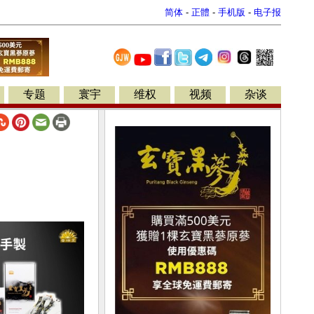
简体
-
正體
-
手机版
-
电子报
专题
寰宇
维权
视频
杂谈