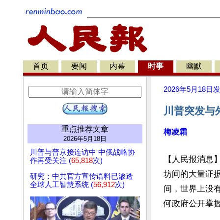
首页
要闻
内幕
时事
幽默
2026年5月18日
川普突发与外
重点推荐文章
梅凌霜
2026年5月18日
川普与普京接连访中 中俄战略协
【人民报消息
作再受关注 (
65,818
次)
坊间的大量证
研究：中共官方宣传语料已渗透
全球人工智慧系统 (
56,912
次)
间，世界上没
何政府公开掌握