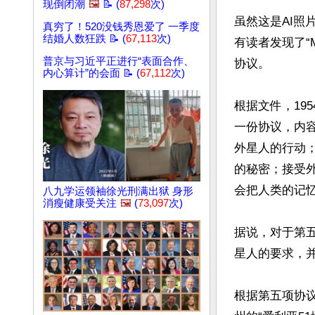
现倒闭潮
🖼️
📝 (
87,298
次)
虽然这是AI照
真穷了！520没钱秀恩爱了 一季度
结婚人数狂跌 📝 (
67,113
次)
有读者发现了“
普京与习近平正进行“表面合作、
协议。

内心算计”的会面 📝 (
67,112
次)
根据文件，19
一份协议，内
外星人的行动
的秘密；接受
会把人类的记忆
八九学运领袖徐光刑满出狱 身形
消瘦健康受关注
🖼️
(
73,097
次)
据说，对于第
星人的要求，并
根据第五项协议