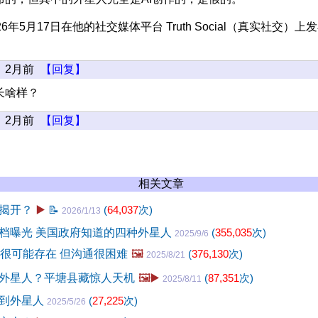
6年5月17日在他的社交媒体平台 Truth Social（真实社交）上
2月前
【回复】
长啥样？
2月前
【回复】
相关文章
揭开？
▶️
📝
(
64,037
次)
2026/1/13
档曝光 美国政府知道的四种外星人
(
355,035
次)
2025/9/6
人很可能存在 但沟通很困难
🖼️
(
376,130
次)
2025/8/21
外星人？平塘县藏惊人天机
🖼️▶️
(
87,351
次)
2025/8/11
型到外星人
(
27,225
次)
2025/5/26