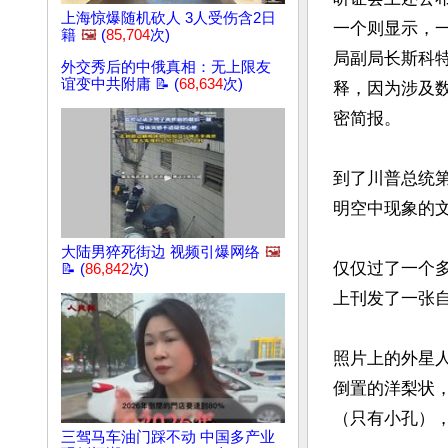
上海惊爆随机砍人 3人受伤含2日
一个则显示，
籍
🖼️
(
85,704
次)
局副局长斯科特
外交秀后的中俄真相：无上限友
谊变中共附庸 📝 (
68,634
次)
释，因为涉及
密简报。

到了川普总统
明空中现象的文
大陆男猝死街边 视频引爆网络
🖼️
仅仅过了一个多
📝 (
86,842
次)
上刊发了一张自
照片上的外星
倒置的洋梨状
（只有小孔），
三驾马车油门踩不动 中国多产业