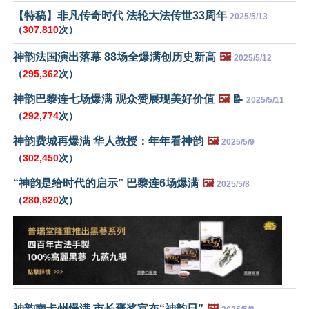
【特稿】非凡传奇时代 法轮大法传世33周年
2025/5/13
（
307,810
次）
神韵法国演出落幕 88场全爆满创历史新高
🖼️
2025/5/12
（
295,362
次）
神韵巴黎连七场爆满 观众赞展现美好价值
🖼️
📝
2025/5/11
（
292,774
次）
神韵费城再爆满 华人教授：年年看神韵
🖼️
2025/5/9
（
302,450
次）
“神韵是给时代的启示” 巴黎连6场爆满
🖼️
2025/5/8
（
280,820
次）
神韵南卡州爆满 市长褒奖宣布“神韵日”
🖼️