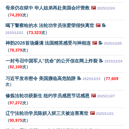
母亲仍在狱中 华人姐弟再赴美国会吁营救
🖼️
2025/12/24
（
74,293
次）
喝下警察给的水 法轮功学员张爱荣很快离世
🖼️
📝
（
73,323
次）
2025/12/22
神韵2026首场爆满 法国精英感受与神相连
🖼️
📝
2025/12/20
（
78,379
次）
一封号召中国军人“抗命”的公开信在网上炸裂 📝
2025/12/19
（
82,108
次）
习近平发布密令 美国濒临高危陷阱 📝
（
77,609
2025/12/15
次）
修炼法轮功获新生 纽约学员感恩节话感恩
🖼️
2025/11/27
（
97,272
次）
辽宁法轮功学员陈妍入狱三天被迫害离世
🖼️
2025/11/21
（
90,975
次）