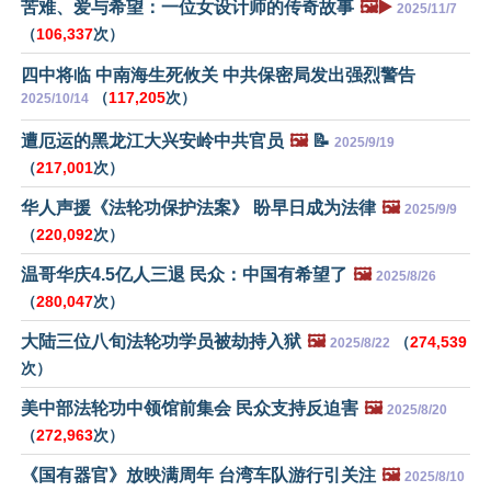
苦难、爱与希望：一位女设计师的传奇故事
🖼️▶️
2025/11/7
（
106,337
次）
四中将临 中南海生死攸关 中共保密局发出强烈警告
（
117,205
次）
2025/10/14
遭厄运的黑龙江大兴安岭中共官员
🖼️
📝
2025/9/19
（
217,001
次）
华人声援《法轮功保护法案》 盼早日成为法律
🖼️
2025/9/9
（
220,092
次）
温哥华庆4.5亿人三退 民众：中国有希望了
🖼️
2025/8/26
（
280,047
次）
大陆三位八旬法轮功学员被劫持入狱
🖼️
（
274,539
2025/8/22
次）
美中部法轮功中领馆前集会 民众支持反迫害
🖼️
2025/8/20
（
272,963
次）
《国有器官》放映满周年 台湾车队游行引关注
🖼️
2025/8/10