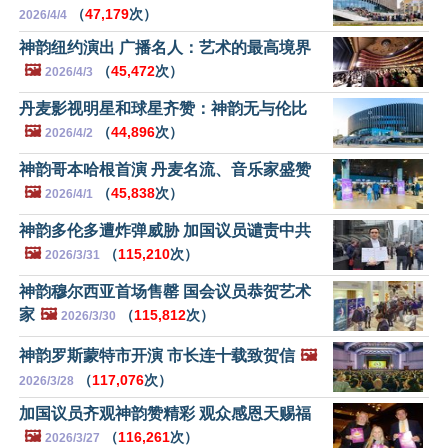
（
47,179
次）
2026/4/4
神韵纽约演出 广播名人：艺术的最高境界
🖼️
（
45,472
次）
2026/4/3
丹麦影视明星和球星齐赞：神韵无与伦比
🖼️
（
44,896
次）
2026/4/2
神韵哥本哈根首演 丹麦名流、音乐家盛赞
🖼️
（
45,838
次）
2026/4/1
神韵多伦多遭炸弹威胁 加国议员谴责中共
🖼️
（
115,210
次）
2026/3/31
神韵穆尔西亚首场售罄 国会议员恭贺艺术
家
🖼️
（
115,812
次）
2026/3/30
神韵罗斯蒙特市开演 市长连十载致贺信
🖼️
（
117,076
次）
2026/3/28
加国议员齐观神韵赞精彩 观众感恩天赐福
🖼️
（
116,261
次）
2026/3/27