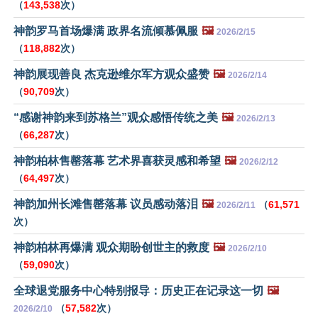
（
143,538
次）
神韵罗马首场爆满 政界名流倾慕佩服
🖼️
2026/2/15
（
118,882
次）
神韵展现善良 杰克逊维尔军方观众盛赞
🖼️
2026/2/14
（
90,709
次）
“感谢神韵来到苏格兰”观众感悟传统之美
🖼️
2026/2/13
（
66,287
次）
神韵柏林售罄落幕 艺术界喜获灵感和希望
🖼️
2026/2/12
（
64,497
次）
神韵加州长滩售罄落幕 议员感动落泪
🖼️
（
61,571
2026/2/11
次）
神韵柏林再爆满 观众期盼创世主的救度
🖼️
2026/2/10
（
59,090
次）
全球退党服务中心特别报导：历史正在记录这一切
🖼️
（
57,582
次）
2026/2/10