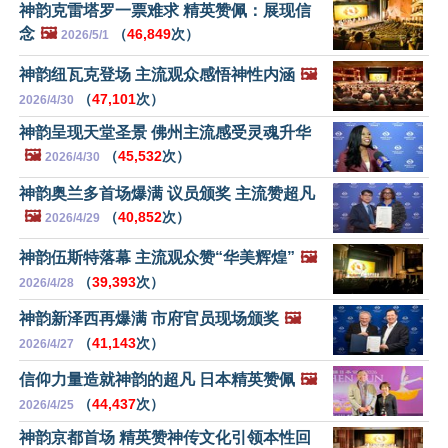
神韵克雷塔罗一票难求 精英赞佩：展现信
念
🖼️
（
46,849
次）
2026/5/1
神韵纽瓦克登场 主流观众感悟神性内涵
🖼️
（
47,101
次）
2026/4/30
神韵呈现天堂圣景 佛州主流感受灵魂升华
🖼️
（
45,532
次）
2026/4/30
神韵奥兰多首场爆满 议员颁奖 主流赞超凡
🖼️
（
40,852
次）
2026/4/29
神韵伍斯特落幕 主流观众赞“华美辉煌”
🖼️
（
39,393
次）
2026/4/28
神韵新泽西再爆满 市府官员现场颁奖
🖼️
（
41,143
次）
2026/4/27
信仰力量造就神韵的超凡 日本精英赞佩
🖼️
（
44,437
次）
2026/4/25
神韵京都首场 精英赞神传文化引领本性回