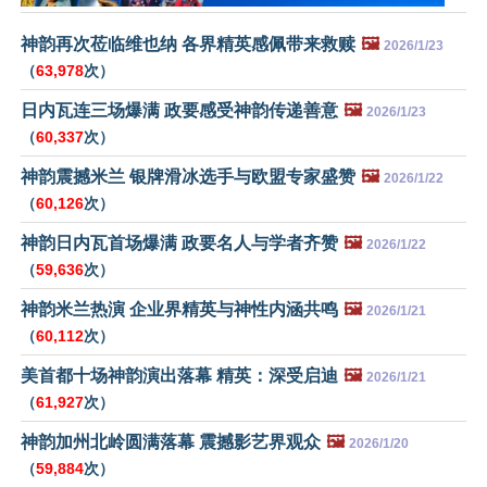
神韵再次莅临维也纳 各界精英感佩带来救赎
🖼️
2026/1/23
（
63,978
次）
日内瓦连三场爆满 政要感受神韵传递善意
🖼️
2026/1/23
（
60,337
次）
神韵震撼米兰 银牌滑冰选手与欧盟专家盛赞
🖼️
2026/1/22
（
60,126
次）
神韵日内瓦首场爆满 政要名人与学者齐赞
🖼️
2026/1/22
（
59,636
次）
神韵米兰热演 企业界精英与神性内涵共鸣
🖼️
2026/1/21
（
60,112
次）
美首都十场神韵演出落幕 精英：深受启迪
🖼️
2026/1/21
（
61,927
次）
神韵加州北岭圆满落幕 震撼影艺界观众
🖼️
2026/1/20
（
59,884
次）