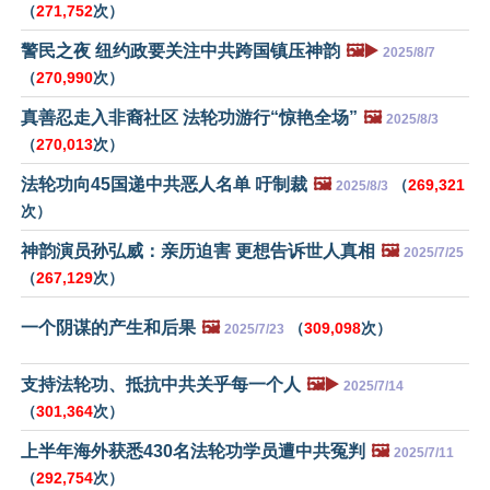
（
271,752
次）
警民之夜 纽约政要关注中共跨国镇压神韵
🖼️▶️
2025/8/7
（
270,990
次）
真善忍走入非裔社区 法轮功游行“惊艳全场”
🖼️
2025/8/3
（
270,013
次）
法轮功向45国递中共恶人名单 吁制裁
🖼️
（
269,321
2025/8/3
次）
神韵演员孙弘威：亲历迫害 更想告诉世人真相
🖼️
2025/7/25
（
267,129
次）
一个阴谋的产生和后果
🖼️
（
309,098
次）
2025/7/23
支持法轮功、抵抗中共关乎每一个人
🖼️▶️
2025/7/14
（
301,364
次）
上半年海外获悉430名法轮功学员遭中共冤判
🖼️
2025/7/11
（
292,754
次）