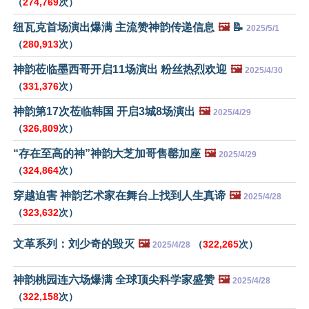
（
274,769
次）
纽瓦克首场演出爆满 主流赞神韵传递信息
🖼️
📝
2025/5/1
（
280,913
次）
神韵莅临墨西哥开启11场演出 粉丝热烈欢迎
🖼️
2025/4/30
（
331,376
次）
神韵第17次莅临韩国 开启3城8场演出
🖼️
2025/4/29
（
326,809
次）
“存在至高的神”神韵大芝加哥售罄加座
🖼️
2025/4/29
（
324,864
次）
穿越迫害 神韵艺术家在舞台上找到人生真谛
🖼️
2025/4/28
（
323,632
次）
文革系列：刘少奇的毁灭
🖼️
（
322,265
次）
2025/4/28
神韵桃园连六场爆满 全球顶尖科学家盛赞
🖼️
2025/4/28
（
322,158
次）