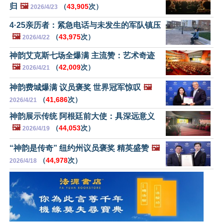
归
🖼️
（
43,905
次）
2026/4/23
4·25亲历者：紧急电话与未发生的军队镇压
🖼️
（
43,975
次）
2026/4/22
神韵艾克斯七场全爆满 主流赞：艺术奇迹
🖼️
（
42,009
次）
2026/4/21
神韵费城爆满 议员褒奖 世界冠军惊叹
🖼️
（
41,686
次）
2026/4/21
神韵展示传统 阿根廷前大使：具深远意义
🖼️
（
44,053
次）
2026/4/19
“神韵是传奇” 纽约州议员褒奖 精英盛赞
🖼️
（
44,978
次）
2026/4/18