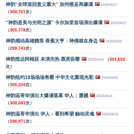
神韵“全球巡回意义重大” 加州橙县再爆满
🖼️
2025/4/17
（
308,701
次）
“神韵是美与光明之源” 卡尔加里首场演出爆满
🖼️
2025/4/17
（
305,778
次）
神韵感动高雄精英 香蕉大亨：神佛就在身边
🖼️
2025/4/16
（
299,743
次）
神韵抵达阿根廷 未演先热 票房告罄
🖼️
（
301,652
2025/4/15
次）
神韵纽约18场场场售罄 中华文化重现光彩
🖼️
2025/4/15
（
305,204
次）
神韵温哥华演出大爆满落幕 华人：震撼
🖼️
2025/4/14
（
300,083
次）
神韵温哥华演出 华人：看到希望 触动灵魂
🖼️
2025/4/14
（
296,971
次）