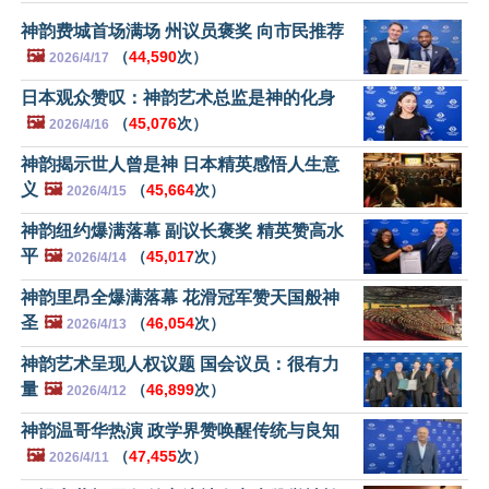
神韵费城首场满场 州议员褒奖 向市民推荐
🖼️
（
44,590
次）
2026/4/17
日本观众赞叹：神韵艺术总监是神的化身
🖼️
（
45,076
次）
2026/4/16
神韵揭示世人曾是神 日本精英感悟人生意
义
🖼️
（
45,664
次）
2026/4/15
神韵纽约爆满落幕 副议长褒奖 精英赞高水
平
🖼️
（
45,017
次）
2026/4/14
神韵里昂全爆满落幕 花滑冠军赞天国般神
圣
🖼️
（
46,054
次）
2026/4/13
神韵艺术呈现人权议题 国会议员：很有力
量
🖼️
（
46,899
次）
2026/4/12
神韵温哥华热演 政学界赞唤醒传统与良知
🖼️
（
47,455
次）
2026/4/11