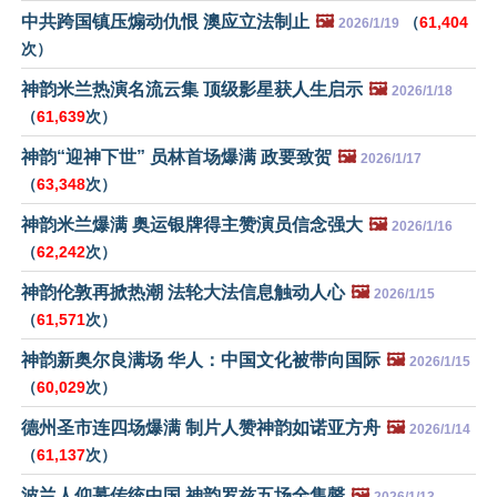
中共跨国镇压煽动仇恨 澳应立法制止
🖼️
（
61,404
2026/1/19
次）
神韵米兰热演名流云集 顶级影星获人生启示
🖼️
2026/1/18
（
61,639
次）
神韵“迎神下世” 员林首场爆满 政要致贺
🖼️
2026/1/17
（
63,348
次）
神韵米兰爆满 奥运银牌得主赞演员信念强大
🖼️
2026/1/16
（
62,242
次）
神韵伦敦再掀热潮 法轮大法信息触动人心
🖼️
2026/1/15
（
61,571
次）
神韵新奥尔良满场 华人：中国文化被带向国际
🖼️
2026/1/15
（
60,029
次）
德州圣市连四场爆满 制片人赞神韵如诺亚方舟
🖼️
2026/1/14
（
61,137
次）
波兰人仰慕传统中国 神韵罗兹五场全售罄
🖼️
2026/1/13