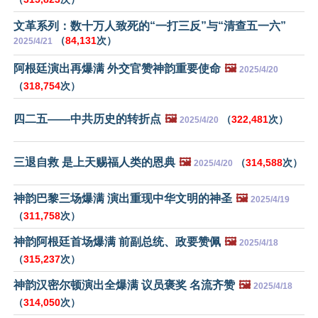
文革系列：数十万人致死的“一打三反”与“清查五一六”
（
84,131
次）
2025/4/21
阿根廷演出再爆满 外交官赞神韵重要使命
🖼️
2025/4/20
（
318,754
次）
四二五——中共历史的转折点
🖼️
（
322,481
次）
2025/4/20
三退自救 是上天赐福人类的恩典
🖼️
（
314,588
次）
2025/4/20
神韵巴黎三场爆满 演出重现中华文明的神圣
🖼️
2025/4/19
（
311,758
次）
神韵阿根廷首场爆满 前副总统、政要赞佩
🖼️
2025/4/18
（
315,237
次）
神韵汉密尔顿演出全爆满 议员褒奖 名流齐赞
🖼️
2025/4/18
（
314,050
次）