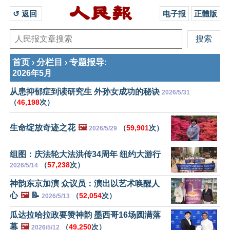
↺ 返回 
电子报
正體版
首页
分栏目
专题报导
›
›
:
2026年5月
从患抑郁症到读研究生 外孙女成功的秘诀
2026/5/31
（
46,198
次）
生命绽放奇迹之花
🖼️
（
59,901
次）
2026/5/29
组图：庆法轮大法洪传34周年 纽约大游行
（
57,238
次）
2026/5/14
神韵东京加演 众议员：演出以艺术唤醒人
心
🖼️
📝
（
52,054
次）
2026/5/13
瓜达拉哈拉政要赞神韵 墨西哥16场圆满落
幕
🖼️
（
49,250
次）
2026/5/12