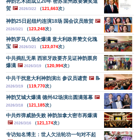
神韵艺术团成立20年 密苏里州政要褒奖道
贺
🖼️
（
121,663
次）
2026/3/22
神韵25日起纽约连演18场 国会议员致贺
🖼️
（
123,248
次）
2026/3/21
神韵罗马八场全爆满 意大利政界赞文化瑰
宝
🖼️
（
123,074
次）
2026/3/21
中共捣乱无果 西班牙政要齐见证神韵票房
爆满
🖼️
（
120,994
次）
2026/3/19
中共干扰意大利神韵演出 参议员谴责
🖼️
📝
（
119,770
次）
2026/3/19
神韵艾城大爆满 德州42场演出圆满落幕
🖼️
（
121,185
次）
2026/3/18
中共炸弹威胁失败 神韵加拿大密市再爆满
🖼️
（
121,174
次）
2026/3/16
专访知名博主：世人欠法轮功一句对不起