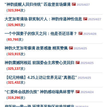
“神韵提醒人回归传统” 匹兹堡首场爆满
🖼️
2025/4/27
（
323,594
次）
大芝加哥满场 获奖制片人：神韵传递神性信息
🖼️
2025/4/27
（
325,965
次）
一个中国妻子的惊天之问：他是否还活著？
🖼️
2025/4/26
（
83,760
次）
神韵大芝加哥爆满 政要感激 精英赞佩
🖼️
2025/4/25
（
323,915
次）
神韵震撼阿根廷 前国委会主席赞心灵回归
🖼️
2025/4/25
（
325,137
次）
【纪元特稿】4.25上访让世界见证“真善忍”
2025/4/25
（
321,432
次）
“仁爱终会战胜仇恨” 神韵感动瑞典林雪平
🖼️
2025/4/24
（
319,290
次）
崩坏的一带一路 环境高风险区的造坝赌注
2025/4/24