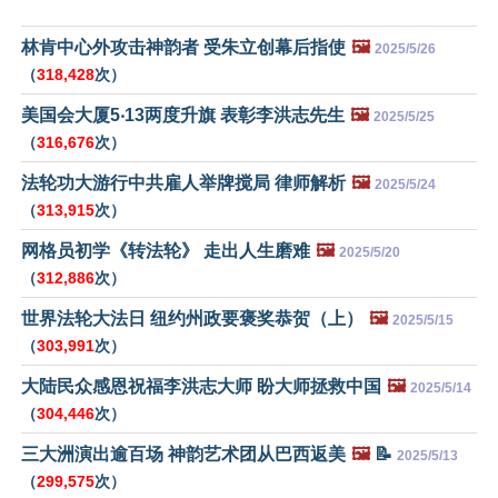
林肯中心外攻击神韵者 受朱立创幕后指使
🖼️
2025/5/26
（
318,428
次）
美国会大厦5‧13两度升旗 表彰李洪志先生
🖼️
2025/5/25
（
316,676
次）
法轮功大游行中共雇人举牌搅局 律师解析
🖼️
2025/5/24
（
313,915
次）
网格员初学《转法轮》 走出人生磨难
🖼️
2025/5/20
（
312,886
次）
世界法轮大法日 纽约州政要褒奖恭贺（上）
🖼️
2025/5/15
（
303,991
次）
大陆民众感恩祝福李洪志大师 盼大师拯救中国
🖼️
2025/5/14
（
304,446
次）
三大洲演出逾百场 神韵艺术团从巴西返美
🖼️
📝
2025/5/13
（
299,575
次）