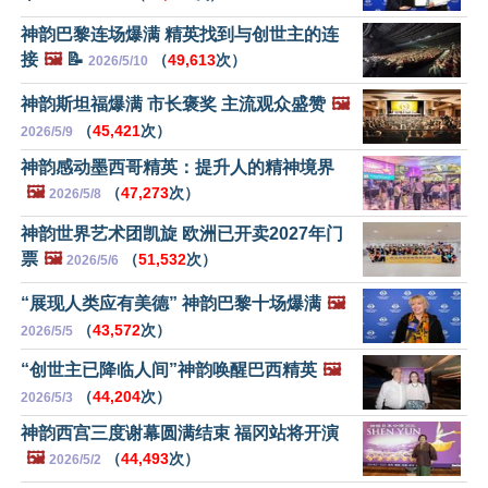
神韵巴黎连场爆满 精英找到与创世主的连
接
🖼️
📝
（
49,613
次）
2026/5/10
神韵斯坦福爆满 市长褒奖 主流观众盛赞
🖼️
（
45,421
次）
2026/5/9
神韵感动墨西哥精英：提升人的精神境界
🖼️
（
47,273
次）
2026/5/8
神韵世界艺术团凯旋 欧洲已开卖2027年门
票
🖼️
（
51,532
次）
2026/5/6
“展现人类应有美德” 神韵巴黎十场爆满
🖼️
（
43,572
次）
2026/5/5
“创世主已降临人间”神韵唤醒巴西精英
🖼️
（
44,204
次）
2026/5/3
神韵西宫三度谢幕圆满结束 福冈站将开演
🖼️
（
44,493
次）
2026/5/2