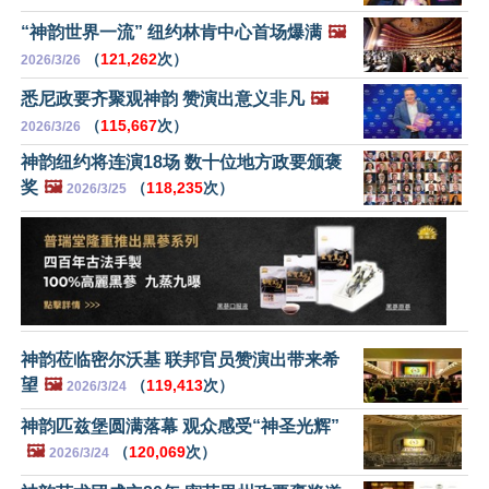
“神韵世界一流” 纽约林肯中心首场爆满
🖼️
（
121,262
次）
2026/3/26
悉尼政要齐聚观神韵 赞演出意义非凡
🖼️
（
115,667
次）
2026/3/26
神韵纽约将连演18场 数十位地方政要颁褒
奖
🖼️
（
118,235
次）
2026/3/25
神韵莅临密尔沃基 联邦官员赞演出带来希
望
🖼️
（
119,413
次）
2026/3/24
神韵匹兹堡圆满落幕 观众感受“神圣光辉”
🖼️
（
120,069
次）
2026/3/24