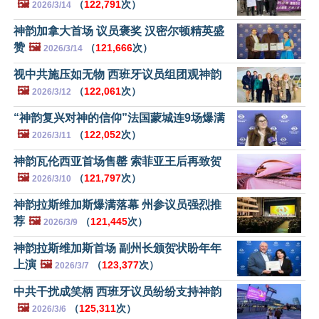
🖼️
（
122,791
次）
2026/3/14
神韵加拿大首场 议员褒奖 汉密尔顿精英盛
赞
🖼️
（
121,666
次）
2026/3/14
视中共施压如无物 西班牙议员组团观神韵
🖼️
（
122,061
次）
2026/3/12
“神韵复兴对神的信仰”法国蒙城连9场爆满
🖼️
（
122,052
次）
2026/3/11
神韵瓦伦西亚首场售罄 索菲亚王后再致贺
🖼️
（
121,797
次）
2026/3/10
神韵拉斯维加斯爆满落幕 州参议员强烈推
荐
🖼️
（
121,445
次）
2026/3/9
神韵拉斯维加斯首场 副州长颁贺状盼年年
上演
🖼️
（
123,377
次）
2026/3/7
中共干扰成笑柄 西班牙议员纷纷支持神韵
🖼️
（
125,311
次）
2026/3/6