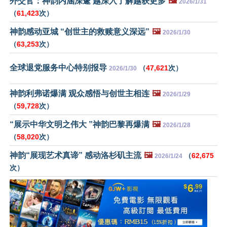
外交官：神韵内涵深邃 越深入了解越获更多
🖼️
2026/1/31
（
61,423
次）
神韵感动亚城 “创世主的救赎意义深远”
🖼️
2026/1/30
（
63,253
次）
全球退党服务中心特别报导
（
47,621
次）
2026/1/30
神韵利弗诺爆满 观众感悟与创世主相连
🖼️
2026/1/29
（
59,728
次）
“展示中华文明之伟大 ”神韵巴黎再爆满
🖼️
2026/1/28
（
58,020
次）
神韵“展现艺术真谛” 感动洛杉矶主流
🖼️
（
62,675
2026/1/24
次）