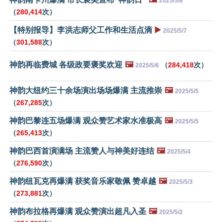
2025/5/8
（
280,414
次）
【特别报导】李洪志师父工作和生活点滴
▶️
2025/5/7
（
301,588
次）
神韵再临费城 各级政要褒奖欢迎
🖼️
（
284,418
次）
2025/5/6
神韵大纽约三十余场演出场场爆满 主流推崇
🖼️
2025/5/5
（
267,285
次）
神韵巴黎连五场爆满 观众赞艺术家水准极高
🖼️
2025/5/5
（
265,413
次）
神韵巴西首演满场 主流赞人与神美好连结
🖼️
2025/5/4
（
276,590
次）
神韵纽瓦克再爆满 获奖音乐家敬佩 赞卓越
🖼️
2025/5/3
（
273,881
次）
神韵布拉格再爆满 观众赞演出超凡入圣
🖼️
2025/5/2