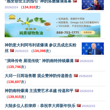
“感受创世主的指引”神韵洛桑爆满落幕
🖼️
（
134,910
次）
2026/2/24
神韵意大利阿韦利诺爆满 参议员成忠实粉
丝
🖼️
（
134,398
次）
2026/2/22
“演绎传奇 展现传统” 神韵南特持续爆满
🖼️
2026/2/20
（
135,746
次）
大邱一日两场售罄 观众赞神韵传递善念
🖼️
2026/2/20
（
136,607
次）
神韵南特爆满 主流赞艺术卓越 传递和平
🖼️
2026/2/19
（
139,915
次）
大陆多位人权律师：恭祝李大师新年快乐
🖼️
2026/2/15