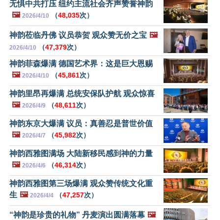
无惧中共打压 纽约主流社会齐声赞誉神韵
🖼️
（
48,035
次）
2026/4/10
神韵莅临丹佛 议员恭贺 观众赞无价之宝
🖼️
（
47,379
次）
2026/4/10
神韵菲森爆满 德国艺术界：这是巨大恩赐
🖼️
（
45,861
次）
2026/4/10
神韵里昂再爆满 总统安保队护航 观众惊喜
🖼️
（
48,611
次）
2026/4/9
神韵东京大爆满 议员：真善忍是普世价值
🖼️
（
45,982
次）
2026/4/7
神韵西雅图满场 大陆新移民感到神的力量
🖼️
（
46,314
次）
2026/4/6
神韵西雅图第三场爆满 观众赞传统文化重
生
🖼️
（
47,257
次）
2026/4/4
“神韵是珍贵的礼物” 丹麦演出圆满落幕
🖼️