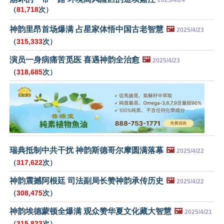
（
81,718
次）
神韵里昂首场爆满 占星家体悟中国古老智慧
🖼️
2025/4/23
（
315,333
次）
演员一身病痛苦觅医 喜遇神韵全治愈
🖼️
2025/4/23
（
318,685
次）
瑞典抵制中共干扰 神韵斯德哥尔摩圆满落幕
🖼️
2025/4/22
（
317,622
次）
神韵震撼阿根廷 司法副局长赞神韵承传历史
🖼️
2025/4/22
（
308,475
次）
神韵埃德蒙顿全爆满 观众赞华夏文化藏大智慧
🖼️
2025/4/21
（
315,823
次）