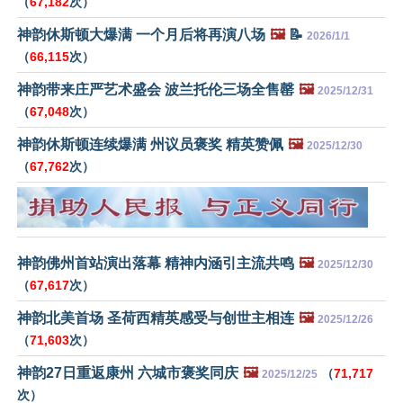
（
67,182
次）
神韵休斯顿大爆满 一个月后将再演八场
🖼️
📝
2026/1/1
（
66,115
次）
神韵带来庄严艺术盛会 波兰托伦三场全售罄
🖼️
2025/12/31
（
67,048
次）
神韵休斯顿连续爆满 州议员褒奖 精英赞佩
🖼️
2025/12/30
（
67,762
次）
神韵佛州首站演出落幕 精神内涵引主流共鸣
🖼️
2025/12/30
（
67,617
次）
神韵北美首场 圣荷西精英感受与创世主相连
🖼️
2025/12/26
（
71,603
次）
神韵27日重返康州 六城市褒奖同庆
🖼️
（
71,717
2025/12/25
次）