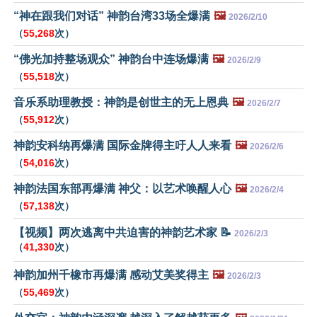
“神在跟我们对话” 神韵台湾33场全爆满
🖼️
2026/2/10
（
55,268
次）
“佛光加持整场观众” 神韵台中连场爆满
🖼️
2026/2/9
（
55,518
次）
音乐系助理教授：神韵是创世主的无上恩典
🖼️
2026/2/7
（
55,912
次）
神韵安科纳再爆满 国际金牌得主吁人人来看
🖼️
2026/2/6
（
54,016
次）
神韵法国东部再爆满 神父：以艺术唤醒人心
🖼️
2026/2/4
（
57,138
次）
【视频】两次逃离中共迫害的神韵艺术家 📝
2026/2/3
（
41,330
次）
神韵加州千橡市再爆满 感动艾美奖得主
🖼️
2026/2/3
（
55,469
次）