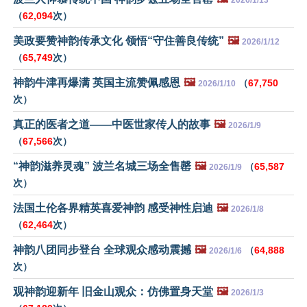
（
62,094
次）
美政要赞神韵传承文化 领悟“守住善良传统”
🖼️
2026/1/12
（
65,749
次）
神韵牛津再爆满 英国主流赞佩感恩
🖼️
（
67,750
2026/1/10
次）
真正的医者之道——中医世家传人的故事
🖼️
2026/1/9
（
67,566
次）
“神韵滋养灵魂” 波兰名城三场全售罄
🖼️
（
65,587
2026/1/9
次）
法国土伦各界精英喜爱神韵 感受神性启迪
🖼️
2026/1/8
（
62,464
次）
神韵八团同步登台 全球观众感动震撼
🖼️
（
64,888
2026/1/6
次）
观神韵迎新年 旧金山观众：仿佛置身天堂
🖼️
2026/1/3