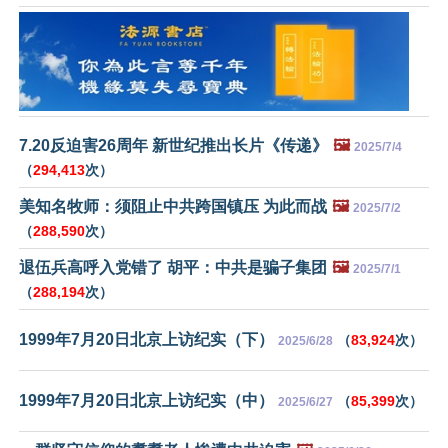
7.20反迫害26周年 新世纪推出长片《传递》
🖼️
2025/7/4
（
294,413
次）
美知名牧师：须阻止中共跨国镇压 为此而战
🖼️
2025/7/2
（
288,590
次）
退伍兵高呼入党错了 胡平：中共是骗子集团
🖼️
2025/7/1
（
288,194
次）
1999年7月20日北京上访纪实（下）
（
83,924
次）
2025/6/28
1999年7月20日北京上访纪实（中）
（
85,399
次）
2025/6/27