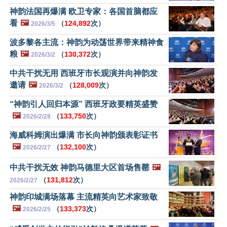
神韵法国再爆满 欧卫专家：各国首脑都应
看
🖼️
（
124,892
次）
2026/3/5
波多黎各主流：神韵为动荡世界带来精神食
粮
🖼️
（
130,372
次）
2026/3/2
中共干扰无用 西班牙市长观演并向神韵发
邀请
🖼️
（
128,009
次）
2026/3/2
“神韵引人回归本源” 西班牙政要精英盛赞
🖼️
（
133,750
次）
2026/2/28
海威科姆演出爆满 市长向神韵颁表彰证书
🖼️
（
132,100
次）
2026/2/27
中共干扰无效 神韵马德里大区首场售罄
🖼️
（
131,812
次）
2026/2/27
神韵印城满场落幕 主流精英向艺术家致敬
🖼️
（
133,373
次）
2026/2/25