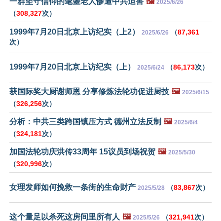
一群坚守信仰的耄耋老人惨遭中共迫害
🖼️
2025/6/26
（
308,327
次）
1999年7月20日北京上访纪实（上2）
（
87,361
2025/6/26
次）
1999年7月20日北京上访纪实（上）
（
86,173
次）
2025/6/24
获国际奖大厨谢师恩 分享修炼法轮功促进厨技
🖼️
2025/6/15
（
326,256
次）
分析：中共三类跨国镇压方式 德州立法反制
🖼️
2025/6/4
（
324,181
次）
加国法轮功庆洪传33周年 15议员到场祝贺
🖼️
2025/5/30
（
320,996
次）
女理发师如何挽救一条街的生命财产
（
83,867
次）
2025/5/28
这个量足以杀死这房间里所有人
🖼️
（
321,941
次）
2025/5/26