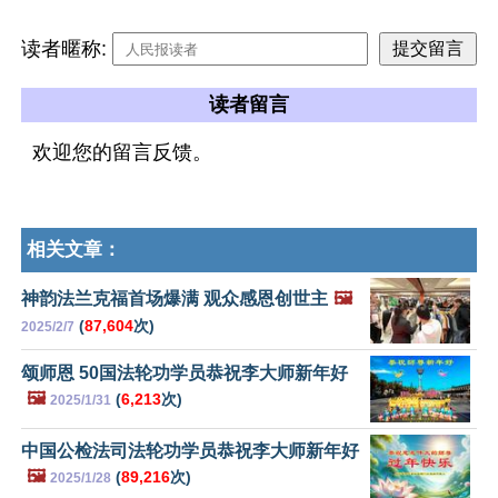
读者暱称:
读者留言
欢迎您的留言反馈。
相关文章：
神韵法兰克福首场爆满 观众感恩创世主
🖼️
(
87,604
次)
2025/2/7
颂师恩 50国法轮功学员恭祝李大师新年好
🖼️
(
6,213
次)
2025/1/31
中国公检法司法轮功学员恭祝李大师新年好
🖼️
(
89,216
次)
2025/1/28