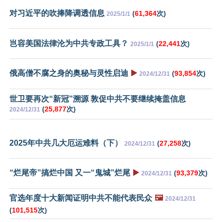
对习近平的吹捧降调透信息
(
61,364
次)
2025/1/1
岂容美国法律沦为中共专政工具？
(
22,441
次)
2025/1/1
俄高僧不腐之身的奥秘与灵性启迪
▶️
(
93,854
次)
2024/12/31
世卫要再次“新冠”溯源 敦促中共不要继续掩盖信息
(
25,877
次)
2024/12/31
2025年中共几大厄运难料（下）
(
27,258
次)
2024/12/31
“烂尾帝”搞烂中国 又一“鬼城”烂尾
▶️
(
93,379
次)
2024/12/31
官选年度十大新闻证明中共不能代表民众
🖼️
2024/12/31
(
101,515
次)