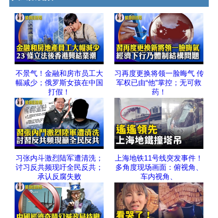
不景气！金融和房市员工大
习再度更换将领一脸晦气 传
幅减少；俄罗斯女孩在中国
军权已由“他”掌控；无可救
打假！
药！
习张内斗激烈陆军遭清洗；
上海地铁11号线突发事件！
讨习反共频现吁全民反共；
多角度现场画面：俯视角、
承认反腐失败
车内视角、