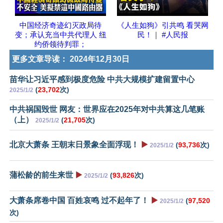
中国经济奇迹幻灭政局待
《人生如狗》引共鸣 看哭网
变；承认充当中共代理人 纽
民！｜ #人民报
约侨领待判罪；
更多文章导读：
2024年12月30日
苗华让习近平感到极度危险 中共大规模扩建留置中心
(
23,702
次)
2025/1/2
中共祸国毁世 网友：世界应在2025年对中共算这几笔账
（上）
(
21,705
次)
2025/1/2
北京大萧条 王朝末日景象全面浮现！
▶️
(
93,736
次)
2025/1/2
蒲松龄的前生来世
▶️
(
93,826
次)
2025/1/2
大萧条席卷中国 百姓哀鸣 过不起年了！
▶️
(
97,520
2025/1/2
次)