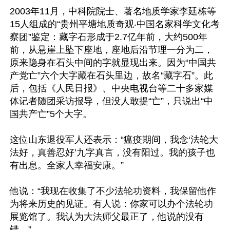
2003年11月，中科院院士、著名地质学家李廷栋等
15人组成的“贵州平塘地质奇观‧中国名家科学文化考
察团”鉴定：藏字石形成于2.7亿年前，大约500年
前，从悬崖上坠下座地，座地后沿节理一分为二，
原来隐身在石头中间的字就显现出来。因为“中国共
产党亡”六个大字藏在石头里边，故名“藏字石”。此
后，包括《人民日报》、中央电视台等二十多家媒
体记者随团采访报导，但没人敢提“亡”，只说出“中
国共产亡”5个大字。

这位山东退役军人还表示：“瘟疫期间，我念‘法轮大
法好，真善忍好’九字真言，没有阳过。我的孩子也
有出息。全家人幸福安康。”

他说：“我现在收集了不少法轮功资料，我保留他作
为将来历史的见证。有人说：你家可以办个法轮功
展览馆了。我认为大法师父最正了，他说的没有
错。”
