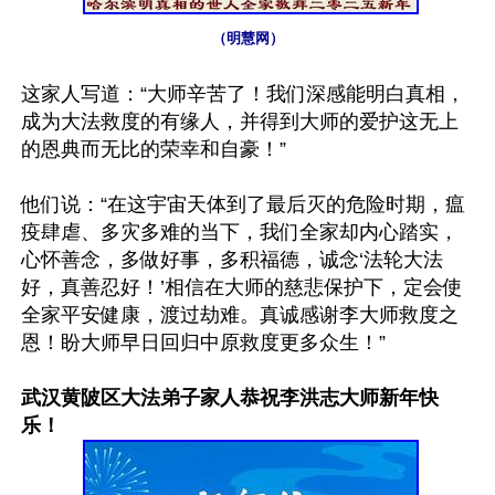
（明慧网）
这家人写道：“大师辛苦了！我们深感能明白真相，
成为大法救度的有缘人，并得到大师的爱护这无上
的恩典而无比的荣幸和自豪！”

他们说：“在这宇宙天体到了最后灭的危险时期，瘟
疫肆虐、多灾多难的当下，我们全家却内心踏实，
心怀善念，多做好事，多积福德，诚念‘法轮大法
好，真善忍好！’相信在大师的慈悲保护下，定会使
全家平安健康，渡过劫难。真诚感谢李大师救度之
恩！盼大师早日回归中原救度更多众生！”

武汉黄陂区大法弟子家人恭祝李洪志大师新年快
乐！