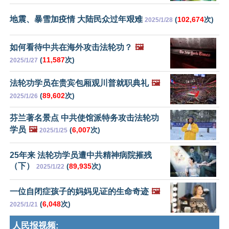
地震、暴雪加疫情 大陆民众过年艰难
(
102,674
次)
2025/1/28
如何看待中共在海外攻击法轮功？
🖼️
(
11,587
次)
2025/1/27
法轮功学员在贵宾包厢观川普就职典礼
🖼️
(
89,602
次)
2025/1/26
芬兰著名景点 中共使馆派特务攻击法轮功
学员
🖼️
(
6,007
次)
2025/1/25
25年来 法轮功学员遭中共精神病院摧残
（下）
(
89,935
次)
2025/1/22
一位自闭症孩子的妈妈见证的生命奇迹
🖼️
(
6,048
次)
2025/1/21
人民报视频: