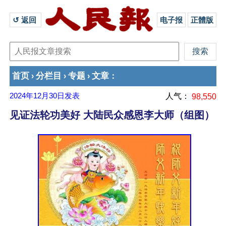
↺ 返回 
电子报
正體版
首页
分栏目
专题
文章
›
›
›
：
2024年12月30日
发表
人气：
98,550
见证法轮功美好 大陆民众感恩李大师（组图）