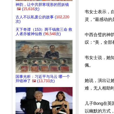
神韵，让中共胆寒现形的照妖镜
🖼️
(
15,616
次)
韦女士表示，
古人不以私废公的故事 (
102,220
灵，“最感动的
次)
天下奇谭（153）两千钱救三命 救
人者亦被神仙救 (
96,548
次)
中西合璧的神
叹：“美，全部
韦女士说，她
佩。

国事光析：习近平与马云 哪一个
她说，演出让
拜错神了
🖼️
(
13,733
次)
难，无人相助时
儿子Bong在
以幽默的方式，