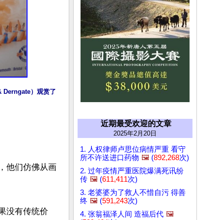
Derngate）观赏了
近期最受欢迎的文章
2025年2月20日
1. 人权律师卢思位病情严重 看守
所不许送进口药物
🖼️
(
892,268
次)
合，他们仿佛从画
2. 过年疫情严重医院爆满死讯纷
传
🖼️
(
611,411
次)
3. 老婆婆为了救人不惜自污 得善
终
🖼️
(
591,243
次)
如果没有传统价
4. 张翁福泽人间 造福后代
🖼️