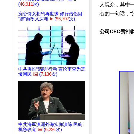
人观众，其中
(
46,911
次)
心的一句话，“
痴心侍女相约再世缘 修行僧侣因
“怨”而堕入深渊
▶️
(
95,707
次)
公司CEO赞神
中共再推“清朗”行动 言论审查为震
慑网民
🖼️
(
7,136
次)
中共海军澳洲外海实弹演练 民航
机急改道
🖼️
(
6,291
次)