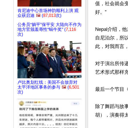
值，社会就会
肯尼迪中心首场神韵顺利上演 观
好。”

众获启迪
🖼️
(
87,013
次)
公务员“躺平”保平安 大陆向不作为
Nepal介绍
地方官颁羞辱性“蜗牛奖” (
7,116
次)
自尼泊尔，所
此，对我而言，
对于演出所传
艺术形式那样充
卢比奥划红线：美国不会放弃对
太平洋地区事务的参与
🖼️
(
6,501
最后一个节目
次)
除了舞蹈与故事
胡），演奏得太