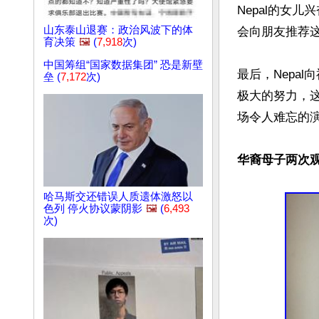
Nepal的女
山东泰山退赛：政治风波下的体
会向朋友推荐这
育决策
🖼️
(
7,918
次)
中国筹组“国家数据集团” 恐是新壁
最后，Nepa
垒 (
7,172
次)
极大的努力，
场令人难忘的演
华裔母子两次观
哈马斯交还错误人质遗体激怒以
色列 停火协议蒙阴影
🖼️
(
6,493
次)