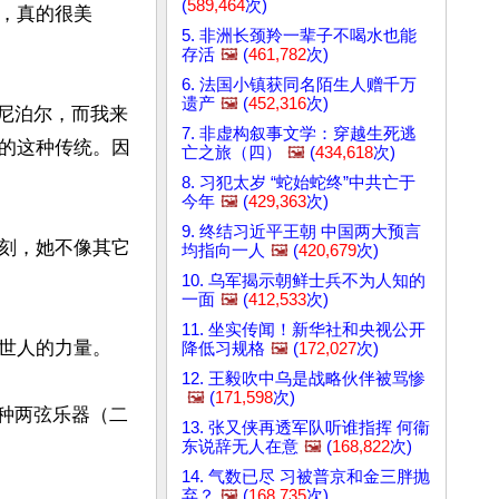
(
589,464
次)
，真的很美
5. 非洲长颈羚一辈子不喝水也能
存活
🖼️
(
461,782
次)
6. 法国小镇获同名陌生人赠千万
遗产
🖼️
(
452,316
次)
于尼泊尔，而我来
7. 非虚构叙事文学：穿越生死逃
的这种传统。因
亡之旅（四）
🖼️
(
434,618
次)
8. 习犯太岁 “蛇始蛇终”中共亡于
今年
🖼️
(
429,363
次)
9. 终结习近平王朝 中国两大预言
刻，她不像其它
均指向一人
🖼️
(
420,679
次)
10. 乌军揭示朝鲜士兵不为人知的
一面
🖼️
(
412,533
次)
11. 坐实传闻！新华社和央视公开
世人的力量。

降低习规格
🖼️
(
172,027
次)
12. 王毅吹中乌是战略伙伴被骂惨
🖼️
(
171,598
次)
那种两弦乐器（二
13. 张又侠再透军队听谁指挥 何衞
东说辞无人在意
🖼️
(
168,822
次)
14. 气数已尽 习被普京和金三胖抛
弃？
🖼️
(
168,735
次)