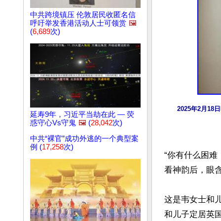
中共跨境镇压 伦敦居民收匿名信
呼吁举发香港活动人士可领赏
🖼️
(
6,689
次)
2025年2月1
延寿9年，习近平当劫在此 — 荧
惑守心Vs守鬼
🖼️
(
28,042
次)
中共“裸官”成功外逃的一个典型案
例 (
17,258
次)
“你有什么困
看神韵后，眼含
这是韦女士和儿
和儿子定居英国