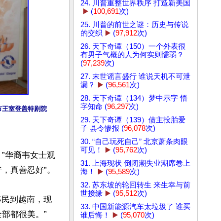
24. 川普重整世界秩序 打造新美国
▶️
(
100,691
次)
25. 川普的前世之谜：历史与传说
的交织
▶️
(
97,912
次)
26. 天下奇谭（150）一个外表很
有男子气概的人为何实则懦弱？
(
97,239
次)
27. 末世谣言盛行 谁说天机不可泄
漏？
▶️
(
96,561
次)
28. 天下奇谭（134）梦中示字 悟
字知命 (
96,297
次)
顿市王室登盖特剧院
29. 天下奇谭（139）债主投胎爱
子 县令惨报 (
96,078
次)
30. “自己玩死自己” 北京萧条肉眼
可见！
▶️
(
95,762
次)
”华裔韦女士观
31. 上海现状 倒闭潮失业潮席卷上
真善忍好”。

海！
▶️
(
95,589
次)
32. 苏东坡的轮回转生 来生幸与前
世接缘
▶️
(
95,512
次)
国移民到越南，现
33. 中国新能源汽车太垃圾了 谁买
都很美。”

谁后悔！
▶️
(
95,070
次)