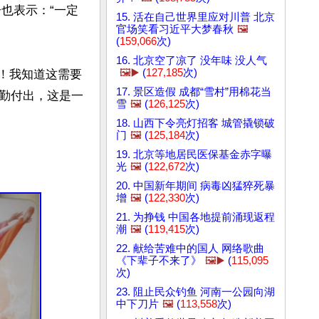
子也表示：“一定
15. 活在自己世界里应对川普 北京
官场笑看习近平大梦春秋
🖼️
(
159,066
次)
16. 北京空了凉了 没年味 没人气
🖼️▶️
(
127,185
次)
了！我知道这需要
17. 景区造假 成都“雪村”用棉花当
勤付出，这是一
雪
🖼️
(
126,125
次)
18. 山西下令亮灯招客 城管撬锁破
门
🖼️
(
125,184
次)
19. 北京等地居民医保基金赤字曝
光
🖼️
(
122,672
次)
20. 中国新年期间 病毒凶猛猝死暴
增
🖼️
(
122,330
次)
21. 为挣钱 中国各地提前涌现返程
潮
🖼️
(
119,415
次)
22. 献给苦难中的国人 网络歌曲
《下辈子不来了》
🖼️▶️
(
115,095
次)
23. 阻止民众钓鱼 河南一公园向湖
中下刀片
🖼️
(
113,558
次)