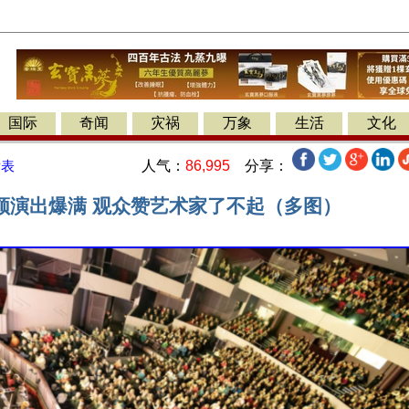
国际
奇闻
灾祸
万象
生活
文化
人气：
86,995
分享：
发表
顿演出爆满 观众赞艺术家了不起（多图）