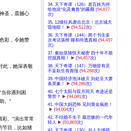
34. 天下奇谭（126）老百姓为何
给他送“化及禽兽”的匾额 (
94,877
神圣，震撼心
次)
35. 12级狂风袭击北京！北京城天
昏地暗！
▶️
(
94,512
次)
36. 天下奇谭（144）两个书生多
色彩，令她赞
次考试落榜 睡和尚透真相 (
94,497
次)
37. 秦始皇陵惊天秘密 四十年不敢
挖掘真相！
▶️
(
94,457
次)
38. 天下奇谭（147）万物皆有灵
对此，她深表敬
不妄欺生有善报 (
94,288
次)
39. 中国经济泡沫破灭 到处呈大萧
条景象！
▶️
(
94,286
次)
40. 七个太阳与双月同天 奇迹还是
“当你遇到困
警世？
▶️
(
94,081
次)
。”

41. 中国大妈恐怖 见到黄金疯抢！
▶️
(
94,004
次)
42. 不结婚不生子 最悲惨的一代年
精彩。”演出常常
轻人
▶️
(
93,869
次)
的节目，比如猪
43. 天下奇谭（130）与人方便获