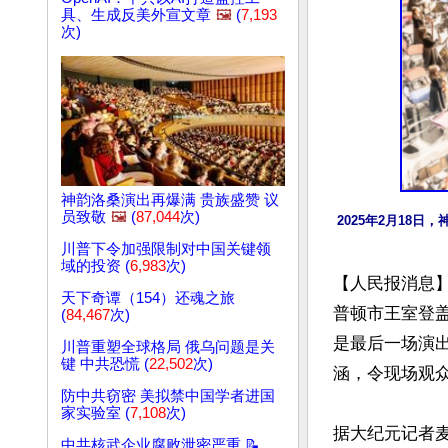
具、生成反美外宣文章
🖼️
(
7,193
次)
神韵洛桑演出再爆满 贵族盛赞 议
员致敬
🖼️
(
87,044
次)
2025年2月18日
川普下令加强限制对中国关键领
域的投资 (
6,983
次)
【人民报消息】
天下奇谭（154）还魂之旅
普顿市王室登盖特
(
84,467
次)
是最后一场演
川普重塑全球格局 俄乌问题是关
键 中共恐慌 (
22,502
次)
涵，令现场观众
防中共窃密 美拟禁中国学者进国
家实验室 (
7,108
次)
据大纪元记者
中共核武企业腐败泄密严重 📝