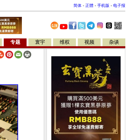
简体
-
正體
-
手机版
-
电子报
专题
寰宇
维权
视频
杂谈