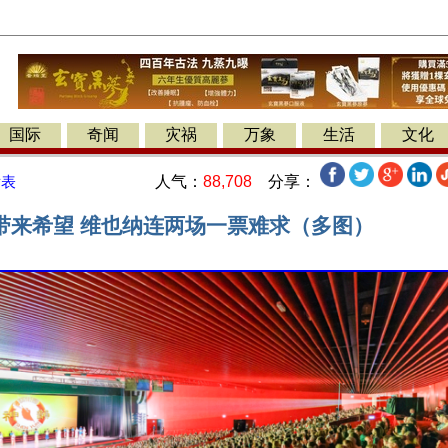
国际
奇闻
灾祸
万象
生活
文化
人气：
88,708
分享：
发表
带来希望 维也纳连两场一票难求（多图）