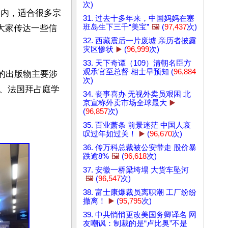
次)
之内，适合很多宗
31. 过去十多年来，中国妈妈在塞
班岛生下三千“美宝”
🖼️
(
97,437
次)
大家传达一些信
32. 西藏震后一片废墟 亲历者披露
灾区惨状
▶️
(
96,999
次)
33. 天下奇谭（109）清朝名臣方
观承官至总督 相士早预知 (
96,884
他的出版物主要涉
次)
、法国拜占庭学
34. 丧事喜办 无视外卖员艰困 北
京宣称外卖市场全球最大
▶️
(
96,857
次)
35. 百业萧条 前景迷茫 中国人哀
叹过年如过关！
▶️
(
96,670
次)
36. 传万科总裁被公安带走 股价暴
跌逾8%
🖼️
(
96,618
次)
37. 安徽一桥梁垮塌 大货车坠河
🖼️
(
96,547
次)
38. 富士康爆裁员离职潮 工厂纷纷
撤离！
▶️
(
95,795
次)
39. 中共悄悄更改美国务卿译名 网
友嘲讽：制裁的是“卢比奥”不是