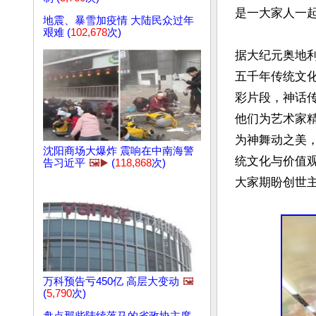
是一大家人一起
地震、暴雪加疫情 大陆民众过年
艰难 (
102,678
次)
据大纪元奥地
五千年传统文
彩片段，神话
他们为艺术家精
为神舞动之美
沈阳商场大爆炸 震响在中南海警
统文化与价值
告习近平
🖼️▶️
(
118,868
次)
万科预告亏450亿 高层大变动
🖼️
(
5,790
次)