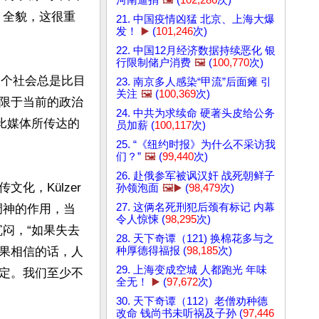
河南逼捐
🖼️
(
102,286
次)
）全貌，这很重
21. 中国疫情凶猛 北京、上海大爆
发！
▶️
(
101,246
次)
22. 中国12月经济数据持续恶化 银
行限制储户消费
🖼️
(
100,770
次)
一个社会总是比目
23. 南京多人感染“甲流”后面瘫 引
关注
🖼️
(
100,369
次)
限于当前的政治
24. 中共为求续命 硬著头皮给公务
比媒体所传达的
员加薪 (
100,117
次)
25. “《纽约时报》为什么不采访我
们？”
🖼️
(
99,440
次)
26. 赴俄参军被讽汉奸 战死朝鲜子
化，Külzer
孙领泡面
🖼️▶️
(
98,479
次)
27. 这俩名死刑犯后颈有标记 内幕
调神的作用，当
令人惊悚 (
98,295
次)
闷，“如果失去
28. 天下奇谭（121) 换棉花多与之
果相信的话，人
种厚德得福报 (
98,185
次)
29. 上海变成空城 人都跑光 年味
定。我们至少不
全无！
▶️
(
97,672
次)
30. 天下奇谭（112）老僧劝种德
改命 钱尚书未听祸及子孙 (
97,446