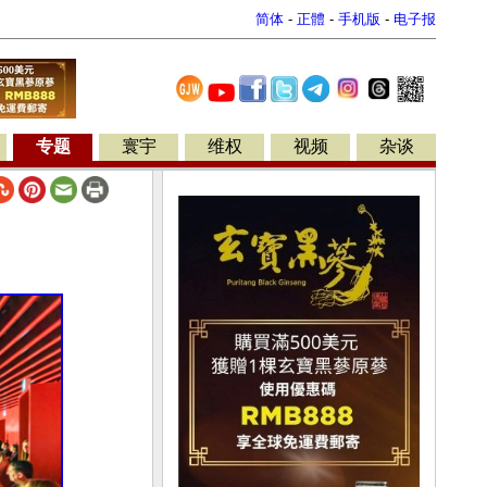
简体
-
正體
-
手机版
-
电子报
专题
寰宇
维权
视频
杂谈