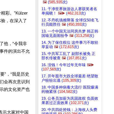
🖼️
(
585,935
次)
11. 干净世界旅游达人赛获奖者名
。”Külzer
单揭晓！
🖼️▶️
(
462,313
次)
12. 不丹机场难降落 全球仅50名飞
体验，在深入了
行员能胜任
🖼️
(
450,393
次)
13. 一个中国无法同房共梦 韩正韩
国瑜见面闹纷争
🖼️
(
313,258
次)
14. 为了保住权位 这件事习不敢轻
了他，“令我非
举妄动
🖼️
(
172,615
次)
事件的演出不允
15. 中共军工乱了 副部长被免 正
部长传被查
🖼️
(
167,851
次)
16. 没钱！今年过年无年味
🖼️▶️
(
107,569
次)
要”，“我是历史
17. 开年股市大跌全球最差 绝望散
户纷纷出逃 (
105,309
次)
们会再次意识到
18. 中国多种病毒大流行 医院爆满
示的文化资产也
药物紧张 (
104,582
次)
19. 公务员加薪为巩固政权 负面效
果甚过正面效果 (
102,371
次)
20. 中共四处抢钱：上海收人头费
表示大家对中国