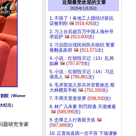
近期最受欢迎的文章
2025年1月26日
1. 不跪了！各地工人团结讨薪抗
议被剥削
🖼️
(
918,426
次)
2. 习上台后超百万中国人海外寻
求庇护
🖼️
(
913,600
次)
3. 习后院出现民间民兵组织 誓要
推翻县政府
🖼️
(
911,571
次)
4. 小说：红朝毁灭记（13）乱局
如麻
🖼️
(
757,879
次)
5. 小说：红朝毁灭记（14）习总
请高人
🖼️
(
756,861
次)
6. 毛岸英加入苏共并宣誓效忠 斯
大林赠其手枪
🖼️
(
752,330
次)
剧院（Wiener 
7. 不周天里造世界 (
598,930
次)
／大纪元）
8. 林广儿杀妻 刑罚得逃 天债难遁
🖼️
(
589,990
次)
9. 忠厚之人行善获天佑
🖼️
问题研究专家
(
587,666
次)
10. 正直知县因一念不容 下场凄惨