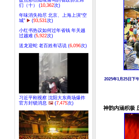
盘点那些陆续落马的省政协主席
们（十） (
10,362
次)
年味消失殆尽 北京、上海上演“空
城”
▶️
(
93,531
次)
小红书热议如何过年省钱 年关越
过越难 (
5,922
次)
送龙迎蛇 老百姓有话说 (
6,096
次)
2025年1月25日下
习近平刚视察 沈阳大东商场爆炸
官方封锁消息
🖼️
(
7,475
次)
神韵内涵积极 