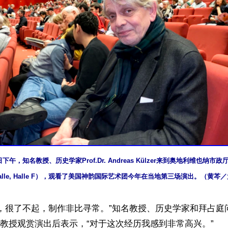
5日下午，知名教授、历史学家Prof.Dr. Andreas Külzer来到奥地利维也纳市政厅
thalle, Halle F），观看了美国神韵国际艺术团今年在当地第三场演出。（黄芩
刻，很了不起，制作非比寻常。”知名教授、历史学家和拜占庭
Külzer教授观赏演出后表示，“对于这次经历我感到非常高兴。”
