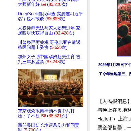
大师新年好
🖼️
(
89,220
次)
DeepSeek自我审查 实测连习近平
名字也不敢谈 (
89,899
次)
人权律师无法与家人团聚过年 家
属盼尽快获得自由 (
92,428
次)
川普祭严厉关税 哥伦比亚在遣返
移民问题上妥协 (
5,629
次)
加州女子助中国孕妇赴美生育 被
判三年多监禁 (
87,248
次)
2025年1月25日下
了今年当地第三、
【人民报消息】
与晚上在奥地利首都
东京观众敬佩神韵不畏中共打
压：了不起
🖼️
(
88,621
次)
Halle F
新任美国防长承诺杀伤力和问责
票全部售罄，
制 (
5,700
次)