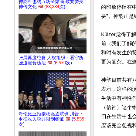
神韵维也纳五场全爆满 政要赞美
的印象停留在
神传文化
🖼️
(
88,384
次)
要”。神韵正是
Külzer觉
前（我们了解
和时有发生的
张展再度绝食 人权组织：看守所
更为复杂。在这
强迫灌食违法
🖼️
(
6,570
次)
神韵目前共有八
表示，这样的
生活中有神性
（信神）这个
哥伦比亚拒接收驱逐航班 川普下
们在生活中也
令征收关税并限制签证
🖼️
(
5,835
次)
应该完全忽视和