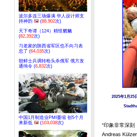
波尔多连三场爆满 华人设计师支
持神韵
🖼️
(
88,902
次)
天下奇谭（124）精怪魍魉
(
82,392
次)
习老家的陕西省军区也不向习表
忠了 (
64,035
次)
朝鲜士兵调转枪头杀俄军 俄方发
通缉令 (
6,832
次)
2025年1月2
Stad
中国1月制造业PMI萎缩 创5个月
来新低
🖼️
(
103,038
次)
“印象非常深
Andreas 