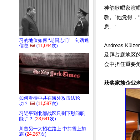
神韵歌唱家演唱
教。”他觉得
息。”

习的地位如何 “老同志们”一句话透
Andreas
信息
🖼️
(
11,044
次)
及拜占庭地区
会中担任重要角
获奖家族企业
如何看待中共在海外攻击法轮
功？
🖼️
(
11,587
次)
习近平到北部战区只剩下慰问职
能了？ (
23,641
次)
川普另一大招在路上 中共雪上加
霜 (
24,267
次)