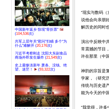
“现实与数码（
说他会向亲朋
解历史的同时也
中国新年返乡 惊现“骨折票”
🖼️
(
104,536
次)
演出中反映中
共军上层年关“慰问”扫瞄 多个“为
什么”难解开 (
20,176
次)
常震撼的节目
习近平考察刚走 沈阳大东副食品
许在那里（中国
商场外即发生爆炸 (
21,549
次)
史上最惨淡新年 萧条、没钱、绝
望、迷茫！
▶️
(
93,322
次)
神韵的宗旨是复
学家，（研究
传统与历史遗
能为今天的中国
“我觉得，许