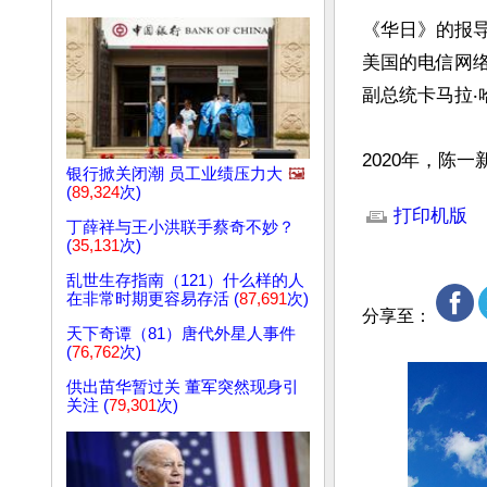
《华日》的报
美国的电信网
副总统卡马拉‧哈里
2020年，陈
银行掀关闭潮 员工业绩压力大
🖼️
文章网址: http://w
(
89,324
次)
打印机版
丁薛祥与王小洪联手蔡奇不妙？
(
35,131
次)
乱世生存指南（121）什么样的人
在非常时期更容易存活 (
87,691
次)
分享至：
天下奇谭（81）唐代外星人事件
(
76,762
次)
供出苗华暂过关 董军突然现身引
关注 (
79,301
次)