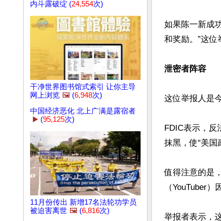
内斗露破绽 (
24,554
次)
如果陈一新成
和奖励。”这位
泄密者阵容
干净世界图书馆式索引 让你主导
网上浏览
🖼️
(
6,948
次)
这位举报人是
中国经济恶化 北上广满是露宿者
▶️
(
95,125
次)
FDIC表示，
抹黑，使“美国
值得注意的是
（YouTub
11月份传出 新增17名法轮功学员
被迫害离世
🖼️
(
6,816
次)
举报者表示，