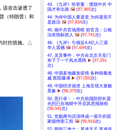
43. 《九评》给答案：摆脱中共 中
，该攻击渗透了
国才有出路
🖼️
(
97,965
次)
普（特朗普）和
44. 为何中国人要退党 为何退党不
是政治
🖼️
(
97,834
次)
45. 揭中共官场黑暗 前官员：公检
法依指标抓人
🖼️
(
97,741
次)
厉的封控措施。△
46. 《九评》引领近4.4亿人三退
华人震撼
🖼️
(
97,694
次)
47. 灵异事件：中共在北京天安门
布下了一个风水黑阵
▶️
(
97,391
次)
48. 中国多地爆发疫情 各种病毒发
威 医院爆满
▶️
(
97,055
次)
49. 中国经济崩溃 上海呈现大衰败
景象
▶️
(
96,379
次)
50. 恶行录－－中共前国防部长梁
光烈已在地狱中开启其恶报旅程
(
95,941
次)
51. 党魁两句话演绎成一项天价国
家级绝密工程
🖼️
(
95,916
次)
52. 明朝三奇士：算准天子 算准战