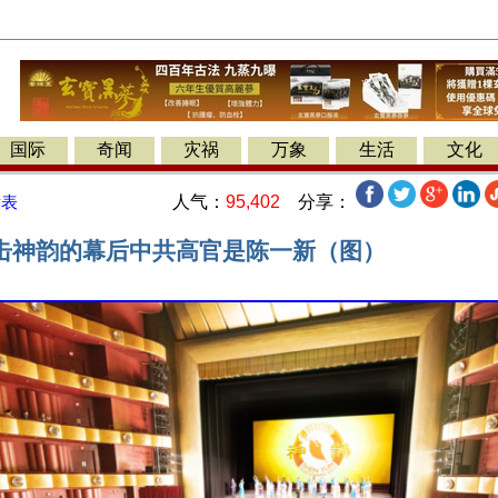
国际
奇闻
灾祸
万象
生活
文化
人气：
95,402
分享：
发表
击神韵的幕后中共高官是陈一新（图）