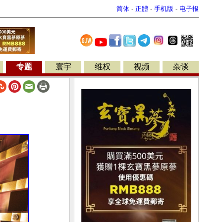
简体
-
正體
-
手机版
-
电子报
专题
寰宇
维权
视频
杂谈