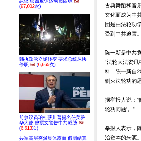
惹议 映照退休运动员困境
🖼️
古典舞蹈和音
(
87,092
次)
文化而成为中
团是由法轮功学
受到中共迫害。
陈一新​​是中
韩执政党立场转变 要求总统尽快
“法轮大法资讯中
停职
🖼️
(
6,669
次)
料，陈一新自2
剿灭法轮功的愿
据举报人说：“
轮功问题’。”

前参议员珀杜获川普提名任美驻
华大使 曾撰文警告中共威胁
🖼️
举报人表示，
(
6,613
次)
治资本的来源。
共军高层突然集体露面 假团结真