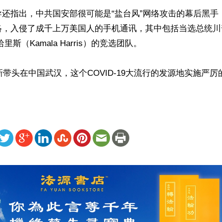
导还指出，中共国安部很可能是“盐台风”网络攻击的幕后黑手
络，入侵了成千上万美国人的手机通讯，其中包括当选总统川
斯（Kamala Harris）的竞选团队。

一新带头在中国武汉，这个COVID-19大流行的发源地实施严
ww.renminbao.com/rmb/articles/2024/12/4/87019.html