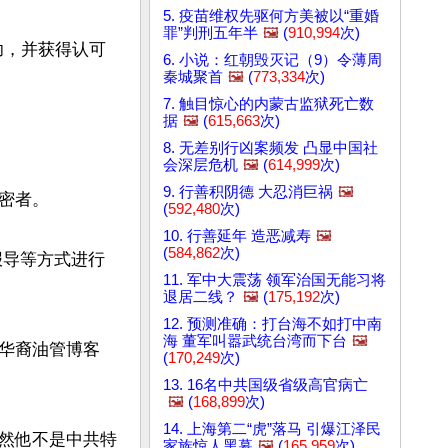
5. 疫苗维权先驱何方美被以“重婚
罪”判刑五年半
🖼️
(
910,994
次)
功，并获得认可
6. 小说：红朝毁灭记（9）令薄周
秦城聚首
🖼️
(
773,334
次)
7. 触目惊心的内蒙古监狱死亡数
据
🖼️
(
615,663
次)
8. 无差别行凶案频发 凸显中国社
会深层危机
🖼️
(
614,999
次)
9. 行善积阴德 大忍消巨祸
🖼️
者。

(
592,480
次)
10. 行善延年 造恶减寿
🖼️
(
584,862
次)
报导等方式进行
11. 军中大震荡 领军治国无能习将
退居二线？
🖼️
(
175,192
次)
12. 预测准确：打台海不如打中南
海 董军叫嚣武统台湾而下台
🖼️
华裔油管博客
(
170,249
次)
13. 16名中共国级省级高官病亡
🖼️
(
168,899
次)
14. 上海第二“虎”落马 引爆江泽民
然他不是中共特
家族惊人黑幕
🖼️
(
165,959
次)