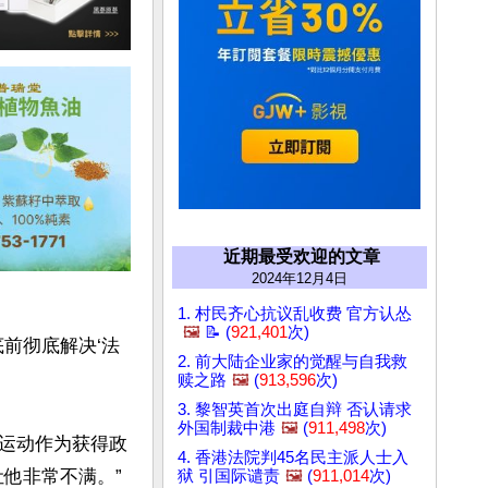
近期最受欢迎的文章
2024年12月4日
1. 村民齐心抗议乱收费 官方认怂
🖼️
📝 (
921,401
次)
前彻底解决‘法
2. 前大陆企业家的觉醒与自我救
赎之路
🖼️
(
913,596
次)
3. 黎智英首次出庭自辩 否认请求
外国制裁中港
🖼️
(
911,498
次)
运动作为获得政
4. 香港法院判45名民主派人士入
非常不满。”

狱 引国际谴责
🖼️
(
911,014
次)