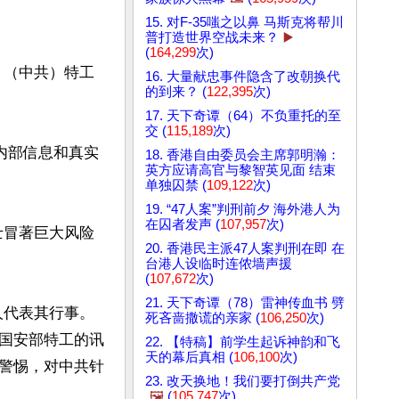
15. 对F-35嗤之以鼻 马斯克将帮川
普打造世界空战未来？
▶️
(
164,299
次)
。（中共）特工
16. 大量献忠事件隐含了改朝换代
的到来？ (
122,395
次)
17. 天下奇谭（64）不负重托的至
交 (
115,189
次)
内部信息和真实
18. 香港自由委员会主席郭明瀚：
英方应请高官与黎智英见面 结束
单独囚禁 (
109,122
次)
19. “47人案”判刑前夕 海外港人为
在囚者发声 (
107,957
次)
人士冒著巨大风险
20. 香港民主派47人案判刑在即 在
台港人设临时连侬墙声援
(
107,672
次)
21. 天下奇谭（78）雷神传血书 劈
人代表其行事。
死吝啬撒谎的亲家 (
106,250
次)
国安部特工的讯
22. 【特稿】前学生起诉神韵和飞
天的幕后真相 (
106,100
次)
警惕，对中共针
23. 改天换地！我们要打倒共产党
🖼️
(
105,747
次)