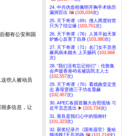
24. 中共伪造程佩明开胸手术病历
漏洞百出
🖼️
(
105,034
次)
25. 天下奇谭（69）僧人两度转世
只为了结尘缘 (
103,751
次)
背后都有公安和国
26. 天下奇谭（76）人算不如天算
妒嫉心反害了自身 (
103,380
次)
27. 天下奇谭（71）名门女不弃患
麻风病未婚夫 上天赐药 (
102,668
次)
28. “我们没有忘记你们”：伦敦集
会声援香港45名被囚民主人士
(
102,557
次)
旦这些人被动员
29. 天下奇谭（70）看戏曲坚定意
志 寡母贤德三子功名显赫
(
102,457
次)
30. APEC各国首脑大合照现场 习
露很多信息，让
近平丑态迭出
▶️
(
101,734
次)
31. 善良是我们心中的指南针
(
101,323
次)
32. 获奖纪录片《国有器官》曼哈
顿连映7天共35场
🖼️
(
101,214
次)