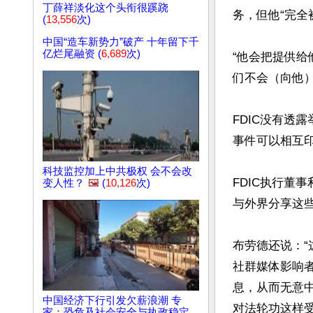
丁薛祥淡化这个头衔很蹊跷
务，但他“完全
(
13,556
次)
中国“造车新势力”破产 十年留下千
亿烂尾融资 (
6,689
次)
“他会把提供
们不会（向他）
FDIC没有透
事件可以相互印
科技监控加上中共极权 会不会改
FDIC执行董事
变人性？
🖼️
(
10,126
次)
与外界分享这些
布劳德还说：
社群媒体影响
息，从而无意
中国经济下行引发欠薪浪潮 专
对法轮功这样受
家：恐危及社会安全与执政稳定