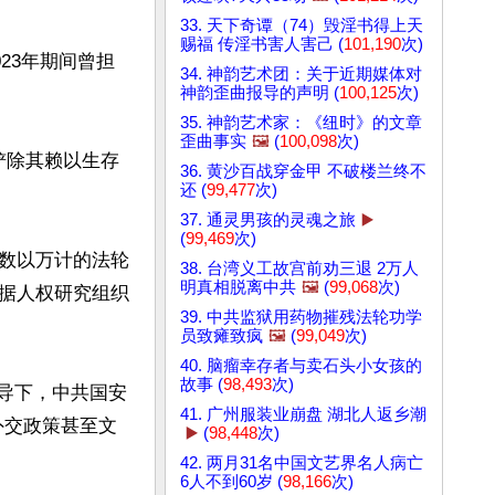
33. 天下奇谭（74）毁淫书得上天
赐福 传淫书害人害己 (
101,190
次)
023年期间曾担
34. 神韵艺术团：关于近期媒体对
神韵歪曲报导的声明 (
100,125
次)
35. 神韵艺术家：《纽时》的文章
歪曲事实
🖼️
(
100,098
次)
铲除其赖以生存
36. 黄沙百战穿金甲 不破楼兰终不
还 (
99,477
次)
37. 通灵男孩的灵魂之旅
▶️
(
99,469
次)
数以万计的法轮
38. 台湾义工故宫前劝三退 2万人
明真相脱离中共
🖼️
(
99,068
次)
据人权研究组织
39. 中共监狱用药物摧残法轮功学
员致瘫致疯
🖼️
(
99,049
次)
40. 脑瘤幸存者与卖石头小女孩的
故事 (
98,493
次)
新的领导下，中共国安
41. 广州服装业崩盘 湖北人返乡潮
外交政策甚至文
▶️
(
98,448
次)
42. 两月31名中国文艺界名人病亡
6人不到60岁 (
98,166
次)