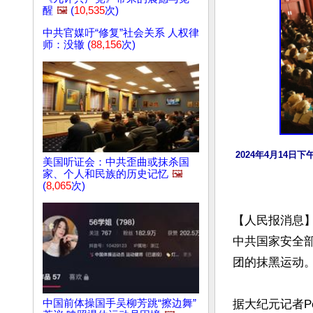
醒
🖼️
(
10,535
次)
中共官媒吁“修复”社会关系 人权律
师：没辙 (
88,156
次)
2024年4月14
美国听证会：中共歪曲或抹杀国
家、个人和民族的历史记忆
🖼️
(
8,065
次)
【人民报消息
中共国家安全
团的抹黑运动。
据大纪元记者Pe
中国前体操国手吴柳芳跳“擦边舞”