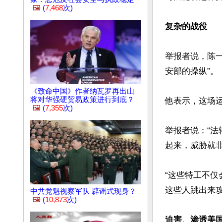
🖼️
(
7,468
次)
复杂的战役
举报者说，陈一
安部的操纵”。

《致命中国》作者纳瓦罗再出山
将对华强硬贸易政策进行到底？
他表示，这场运
🖼️
(
7,355
次)
举报者说：“
起来，威胁就非
“这些特工不
这些人跳出来攻
中共党魁视察军队 辟谣式现身？
🖼️
(
10,873
次)
迫害、渗透美