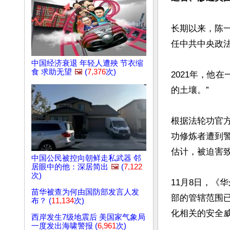
长期以来，陈一
任中共中央政法
中国经济衰退 年轻人遭殃 节衣缩
食 求助无望
🖼️
(
7,376
次)
2021年，他
的土壤。”

根据法轮功官
功修炼者遭到
估计，被迫害致
中国公民被控向朝鲜走私武器 邻
居眼中的他：深居简出
🖼️
(
7,122
次)
11月8日，《华尔
苗华被查为何由国防部发言人发
部的管辖范围
布？ (
11,134
次)
化相关的安全威
西岸发生7级地震后 美国家气象局
一度发出海啸警报 (
6,961
次)