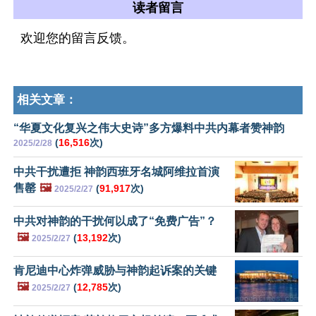
读者留言
欢迎您的留言反馈。
相关文章：
“华夏文化复兴之伟大史诗”多方爆料中共内幕者赞神韵
(
16,516
次)
2025/2/28
中共干扰遭拒 神韵西班牙名城阿维拉首演
售罄
🖼️
(
91,917
次)
2025/2/27
中共对神韵的干扰何以成了“免费广告”？
🖼️
(
13,192
次)
2025/2/27
肯尼迪中心炸弹威胁与神韵起诉案的关键
🖼️
(
12,785
次)
2025/2/27