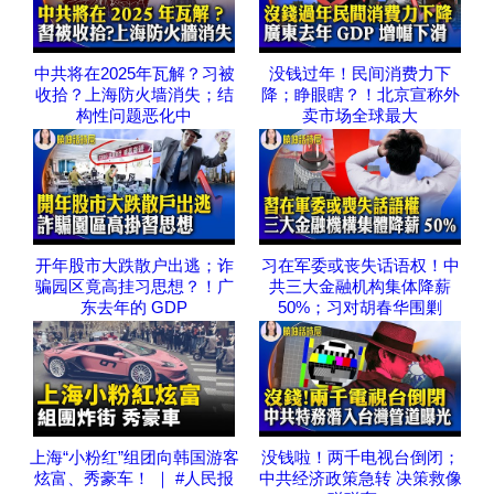
中共将在2025年瓦解？习被
没钱过年！民间消费力下
收拾？上海防火墙消失；结
降；睁眼瞎？！北京宣称外
构性问题恶化中
卖市场全球最大
开年股市大跌散户出逃；诈
习在军委或丧失话语权！中
骗园区竟高挂习思想？！广
共三大金融机构集体降薪
东去年的 GDP
50%；习对胡春华围剿
上海“小粉红”组团向韩国游客
没钱啦！两千电视台倒闭；
炫富、秀豪车！ ｜ #人民报
中共经济政策急转 决策救像