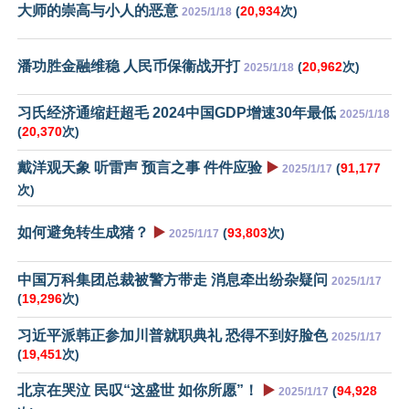
大师的崇高与小人的恶意
(
20,934
次)
2025/1/18
潘功胜金融维稳 人民币保衞战开打
(
20,962
次)
2025/1/18
习氏经济通缩赶超毛 2024中国GDP增速30年最低
2025/1/18
(
20,370
次)
戴洋观天象 听雷声 预言之事 件件应验
▶️
(
91,177
2025/1/17
次)
如何避免转生成猪？
▶️
(
93,803
次)
2025/1/17
中国万科集团总裁被警方带走 消息牵出纷杂疑问
2025/1/17
(
19,296
次)
习近平派韩正参加川普就职典礼 恐得不到好脸色
2025/1/17
(
19,451
次)
北京在哭泣 民叹“这盛世 如你所愿”！
▶️
(
94,928
2025/1/17