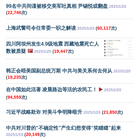
99名中共间谍被移交美军吐真相 尹锡悦或翻盘
2025/1/20
(
22,746
次)
上海武警司令任常委一职之解读
(
60,117
次)
2025/1/20
四川阿坝州发生4.9级地震 西藏地震死亡人
数被质疑
🖼️
(
19,447
次)
2025/1/20
韩正会晤美国副总统万斯 中共与美关系何去何从
2025/1/20
(
19,235
次)
在中国如此活著 凌晨路边等活的农民工！
▶️
2025/1/20
(
94,559
次)
习近平战略欺诈 对美斗争明降暗升
(
21,850
次)
2025/1/20
中共对川普的“不确定性”产生幻想变得“笑瞇瞇”起来
(
20,149
次)
2025/1/19