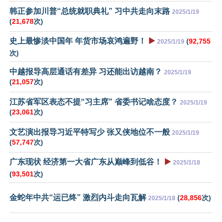
韩正参加川普“总统就职典礼” 习中共走向末路
2025/1/19
(
21,678
次)
史上最惨淡中国年 年货市场哀鸿遍野！
▶️
(
92,755
2025/1/19
次)
中越报导高层通话有差异 习还能出访越南？
2025/1/19
(
21,057
次)
江苏省军区表态不提“习主席” 省委书记啥态度？
2025/1/19
(
23,061
次)
文艺演出报导习近平特写少 张又侠地位不一般
2025/1/19
(
57,747
次)
广东现状 经济第一大省广东从巅峰到低谷！
▶️
2025/1/18
(
93,501
次)
金蛇年中共“运已终” 激烈内斗走向瓦解
(
28,856
次)
2025/1/18