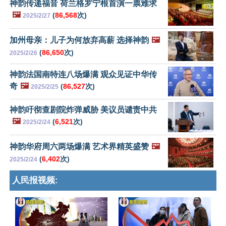
神韵传递福音 荷兰格罗宁根首演一票难求
🖼️
(
86,568
次)
2025/2/27
加州母亲：儿子为何放弃高薪 选择神韵
🖼️
(
86,650
次)
2025/2/26
神韵法国南特连八场爆满 观众见证中华传
奇
🖼️
(
86,527
次)
2025/2/25
神韵吁彻查剧院炸弹威胁 美议员谴责中共
🖼️
(
6,521
次)
2025/2/24
神韵华府周六两场爆满 艺术界精英盛赞
🖼️
(
6,402
次)
2025/2/24
人民报视频: