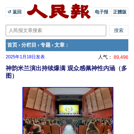
↺ 返回 
电子报
正體版
首页
分栏目
专题
文章
›
›
›
：
2025年1月18日
发表
人气：
89,496
神韵米兰演出持续爆满 观众感佩神性内涵（多
图）