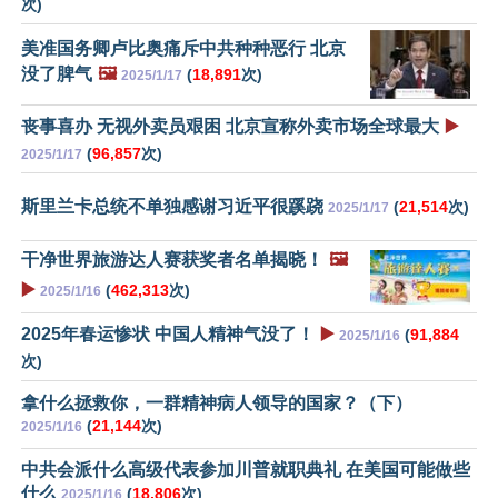
次)
美准国务卿卢比奥痛斥中共种种恶行 北京
没了脾气
🖼️
(
18,891
次)
2025/1/17
丧事喜办 无视外卖员艰困 北京宣称外卖市场全球最大
▶️
(
96,857
次)
2025/1/17
斯里兰卡总统不单独感谢习近平很蹊跷
(
21,514
次)
2025/1/17
干净世界旅游达人赛获奖者名单揭晓！
🖼️
▶️
(
462,313
次)
2025/1/16
2025年春运惨状 中国人精神气没了！
▶️
(
91,884
2025/1/16
次)
拿什么拯救你，一群精神病人领导的国家？（下）
(
21,144
次)
2025/1/16
中共会派什么高级代表参加川普就职典礼 在美国可能做些
什么
(
18,806
次)
2025/1/16