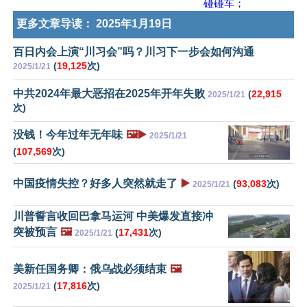
碰碰车；
更多文章导读：
2025年1月19日
百日内会上演“川习会”吗？川习下一步会如何沟通
(
19,125
次)
2025/1/21
中共2024年最大恶招在2025年开年失败
(
22,915
2025/1/21
次)
没钱！今年过年无年味
🖼️▶️
2025/1/21
(
107,569
次)
中国疫情失控？好多人突然就走了
▶️
(
93,083
次)
2025/1/21
川普誓言收回巴拿马运河 中美爆发直接冲
突被预言
🖼️
(
17,431
次)
2025/1/21
美新任国务卿：俄乌战必须结束
🖼️
(
17,816
次)
2025/1/21