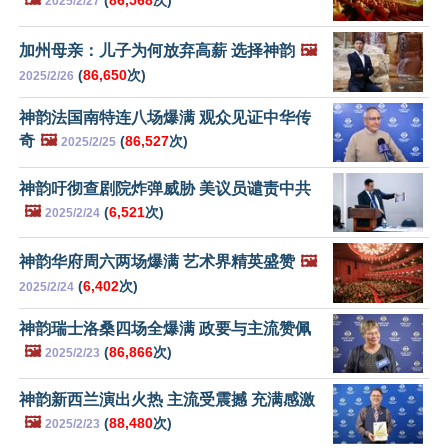
(
86,568
次)
2025/2/27
加州母亲：儿子为何放弃高薪 选择神韵
🖼️
(
86,650
次)
2025/2/26
神韵法国南特连八场爆满 观众见证中华传
奇
🖼️
(
86,527
次)
2025/2/25
神韵吁彻查剧院炸弹威胁 美议员谴责中共
🖼️
(
6,521
次)
2025/2/24
神韵华府周六两场爆满 艺术界精英盛赞
🖼️
(
6,402
次)
2025/2/24
神韵瑞士洛桑四场全爆满 政要与主流赞佩
🖼️
(
86,866
次)
2025/2/23
神韵新西兰演出火热 主流受震撼 充满感激
🖼️
(
88,480
次)
2025/2/23