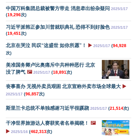
中国万科集团总裁被警方带走 消息牵出纷杂疑问
2025/1/17
(
19,296
次)
习近平派韩正参加川普就职典礼 恐得不到好脸色
2025/1/17
(
19,451
次)
北京在哭泣 民叹“这盛世 如你所愿”！
▶️
(
94,928
2025/1/17
次)
美准国务卿卢比奥痛斥中共种种恶行 北京
没了脾气
🖼️
(
18,891
次)
2025/1/17
丧事喜办 无视外卖员艰困 北京宣称外卖市场全球最大
▶️
(
96,857
次)
2025/1/17
斯里兰卡总统不单独感谢习近平很蹊跷
(
21,514
次)
2025/1/17
干净世界旅游达人赛获奖者名单揭晓！
🖼️
▶️
(
462,313
次)
2025/1/16