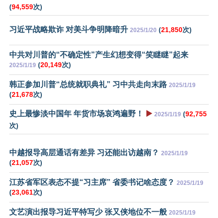
(
94,559
次)
习近平战略欺诈 对美斗争明降暗升
(
21,850
次)
2025/1/20
中共对川普的“不确定性”产生幻想变得“笑瞇瞇”起来
(
20,149
次)
2025/1/19
韩正参加川普“总统就职典礼” 习中共走向末路
2025/1/19
(
21,678
次)
史上最惨淡中国年 年货市场哀鸿遍野！
▶️
(
92,755
2025/1/19
次)
中越报导高层通话有差异 习还能出访越南？
2025/1/19
(
21,057
次)
江苏省军区表态不提“习主席” 省委书记啥态度？
2025/1/19
(
23,061
次)
文艺演出报导习近平特写少 张又侠地位不一般
2025/1/19