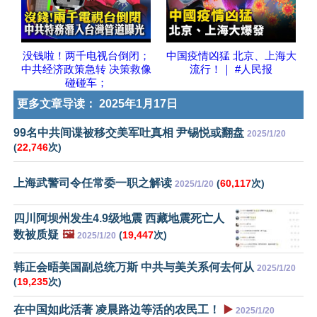
没钱啦！两千电视台倒闭；
中国疫情凶猛 北京、上海大
中共经济政策急转 决策救像
流行！｜ #人民报
碰碰车；
更多文章导读：
2025年1月17日
99名中共间谍被移交美军吐真相 尹锡悦或翻盘
2025/1/20
(
22,746
次)
上海武警司令任常委一职之解读
(
60,117
次)
2025/1/20
四川阿坝州发生4.9级地震 西藏地震死亡人
数被质疑
🖼️
(
19,447
次)
2025/1/20
韩正会晤美国副总统万斯 中共与美关系何去何从
2025/1/20
(
19,235
次)
在中国如此活著 凌晨路边等活的农民工！
▶️
2025/1/20