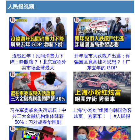
人民报视频:
没钱过年！民间消费力下
开年股市大跌散户出逃；诈
降；睁眼瞎？！北京宣称外
骗园区竟高挂习思想？！广
卖市场全球最大
东去年的 GDP
习在军委或丧失话语权！中
上海“小粉红”组团向韩国游客
共三大金融机构集体降薪
炫富、秀豪车！ ｜ #人民报
50%；习对胡春华围剿