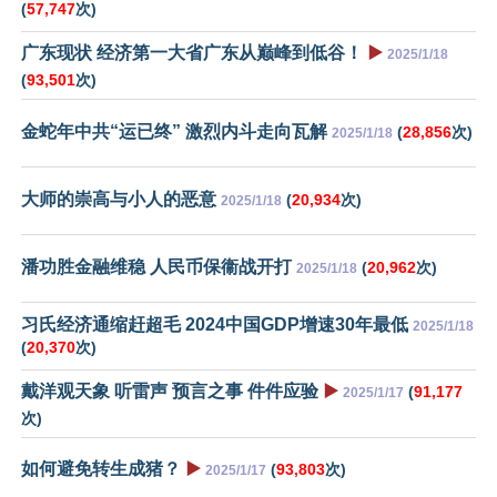
(
57,747
次)
广东现状 经济第一大省广东从巅峰到低谷！
▶️
2025/1/18
(
93,501
次)
金蛇年中共“运已终” 激烈内斗走向瓦解
(
28,856
次)
2025/1/18
大师的崇高与小人的恶意
(
20,934
次)
2025/1/18
潘功胜金融维稳 人民币保衞战开打
(
20,962
次)
2025/1/18
习氏经济通缩赶超毛 2024中国GDP增速30年最低
2025/1/18
(
20,370
次)
戴洋观天象 听雷声 预言之事 件件应验
▶️
(
91,177
2025/1/17
次)
如何避免转生成猪？
▶️
(
93,803
次)
2025/1/17