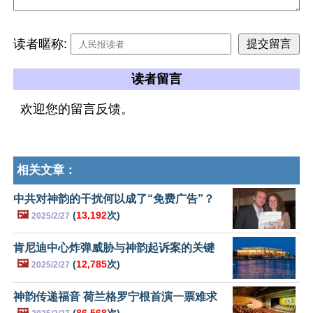
读者暱称:
读者留言
欢迎您的留言反馈。
相关文章：
中共对神韵的干扰何以成了“免费广告”？
🖼️
(
13,192
次)
2025/2/27
肯尼迪中心炸弹威胁与神韵起诉案的关键
🖼️
(
12,785
次)
2025/2/27
神韵传递福音 荷兰格罗宁根首演一票难求
🖼️