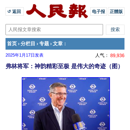
↺ 返回 
电子报
正體版
首页
分栏目
专题
文章
›
›
›
：
2025年1月17日
发表
人气：
89,936
弗林将军：神韵精彩至极 是伟大的奇迹（图）