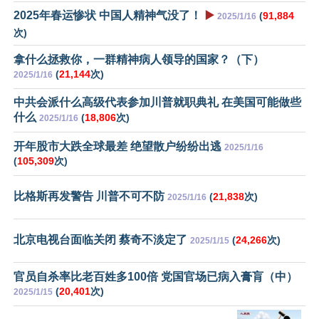
2025年春运惨状 中国人精神气没了！
▶️
(
91,884
2025/1/16
次)
拿什么拯救你，一群精神病人领导的国家？（下）
(
21,144
次)
2025/1/16
中共会派什么高级代表参加川普就职典礼 在美国可能做些
什么
(
18,806
次)
2025/1/16
开年股市大跌全球最差 绝望散户纷纷出逃
2025/1/16
(
105,309
次)
比格斯再发警告 川普不可不防
(
21,838
次)
2025/1/16
北京电视台面临关闭 蔡奇不淡定了
(
24,266
次)
2025/1/15
官员自杀率比老百姓多100倍 党国官场已病入膏肓（中）
(
20,401
次)
2025/1/15