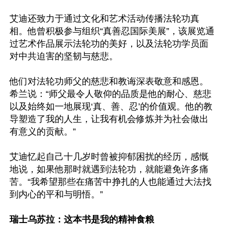
艾迪还致力于通过文化和艺术活动传播法轮功真
相。他曾积极参与组织“真善忍国际美展”，该展览通
过艺术作品展示法轮功的美好，以及法轮功学员面
对中共迫害的坚韧与慈悲。

他们对法轮功师父的慈悲和教诲深表敬意和感恩。
希兰说：“师父最令人敬仰的品质是他的耐心、慈悲
以及始终如一地展现‘真、善、忍’的价值观。他的教
导塑造了我的人生，让我有机会修炼并为社会做出
有意义的贡献。”

艾迪忆起自己十几岁时曾被抑郁困扰的经历，感慨
地说，如果他那时就遇到法轮功，就能避免许多痛
苦。“我希望那些在痛苦中挣扎的人也能通过大法找
到内心的平和与明悟。”

瑞士乌苏拉：这本书是我的精神食粮