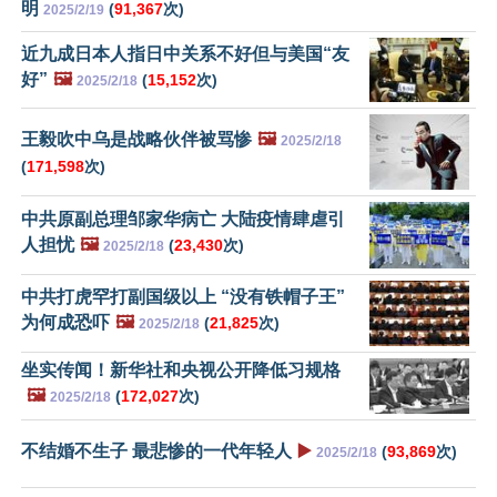
明
(
91,367
次)
2025/2/19
近九成日本人指日中关系不好但与美国“友
好”
🖼️
(
15,152
次)
2025/2/18
王毅吹中乌是战略伙伴被骂惨
🖼️
2025/2/18
(
171,598
次)
中共原副总理邹家华病亡 大陆疫情肆虐引
人担忧
🖼️
(
23,430
次)
2025/2/18
中共打虎罕打副国级以上 “没有铁帽子王”
为何成恐吓
🖼️
(
21,825
次)
2025/2/18
坐实传闻！新华社和央视公开降低习规格
🖼️
(
172,027
次)
2025/2/18
不结婚不生子 最悲惨的一代年轻人
▶️
(
93,869
次)
2025/2/18