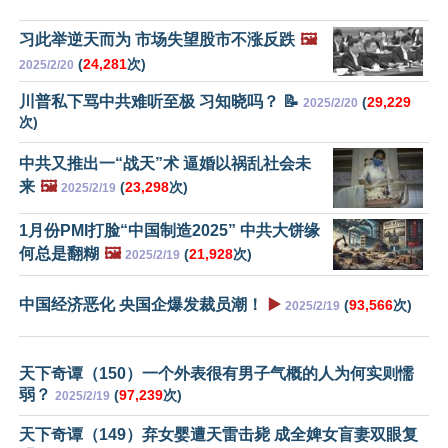
习此举逆天而为 市场失望股市不涨反跌
🖼️
(
24,281
次)
2025/2/20
川普私下骂中共难听至极 习知晓吗？ 📝
(
29,229
2025/2/20
次)
中共又推出一“战天”术 逼婚以祸乱社会未
来
🖼️
(
23,298
次)
2025/2/19
1月份PMI打脸“中国制造2025” 中共大饼缘
何总是翻糊
🖼️
(
21,928
次)
2025/2/19
中国经济恶化 央国企爆发裁员潮！
▶️
(
93,566
次)
2025/2/19
天下奇谭（150）一个外表很有男子气概的人为何实则懦
弱？
(
97,239
次)
2025/2/19
天下奇谭（149）弃女婴遭天雷击毙 成全婢女盲妻双眼复