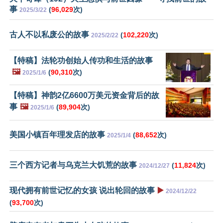
事
(
96,029
次)
2025/3/22
古人不以私废公的故事
(
102,220
次)
2025/2/22
【特稿】法轮功创始人传功和生活的故事
🖼️
(
90,310
次)
2025/1/6
【特稿】神韵2亿6600万美元资金背后的故
事
🖼️
(
89,904
次)
2025/1/6
美国小镇百年理发店的故事
(
88,652
次)
2025/1/4
三个西方记者与乌克兰大饥荒的故事
(
11,824
次)
2024/12/27
现代拥有前世记忆的女孩 说出轮回的故事
▶️
2024/12/22
(
93,700
次)