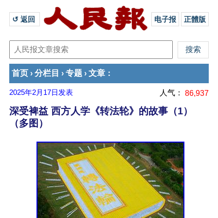
↺ 返回 
电子报
正體版
首页
分栏目
专题
文章
›
›
›
：
2025年2月17日
发表
人气：
86,937
深受裨益 西方人学《转法轮》的故事（1）
（多图）