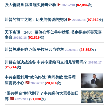
强大善能量 猛兽蝗虫神奇证验
▶️
(
92,946
次)
2025/2/18
川普的前世之谜：历史与传说的交织
▶️
(
97,912
次)
2025/2/18
天下奇谭（148）幕僚心怀仁善中榜眼 书吏拟奏折害无辜
丧命
(
92,819
次)
2025/2/18
川普关税开炮 习近平拉马云当炮灰
(
23,352
次)
2025/2/18
川普在做决战准备 中共专家给习支招儿管用吗？
2025/2/17
(
25,744
次)
中共企图利用“俄乌停战”离间美欧 世界理
应需要小心
🖼️
(
20,414
次)
2025/2/17
“围共撑台”时代到了？中共缘何大骂美加日
韩
🖼️
(
21,030
次)
2025/2/17