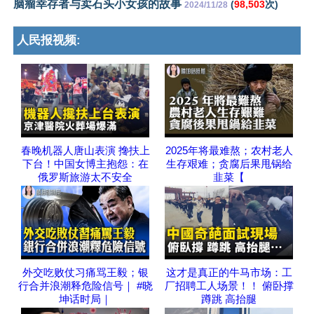
脑瘤幸存者与卖石头小女孩的故事
(
98,503
次)
2024/11/28
人民报视频:
春晚机器人唐山表演 搀扶上
2025年将最难熬；农村老人
下台！中国女博主抱怨：在
生存艰难；贪腐后果甩锅给
俄罗斯旅游太不安全
韭菜【
外交吃败仗习痛骂王毅；银
这才是真正的牛马市场：工
行合并浪潮释危险信号｜ #晓
厂招聘工人场景！！ 俯卧撑
坤话时局｜
蹲跳 高抬腿