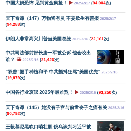
中国大妈恐怖 见到黄金疯抢！
▶️
(
94,004
次)
2025/2/17
天下奇谭（147）万物皆有灵 不妄欺生有善报
2025/2/17
(
94,288
次)
伊朗人非常高兴川普当美国总统
(
22,161
次)
2025/2/16
中共司法部前部长唐一军被公诉 他会咬出
谁？
🖼️
(
21,426
次)
2025/2/16
“双普”握手种植和平 中共颤抖狂骂“美国优先”
2025/2/16
(
19,979
次)
中国各行业哀叹 2025年最难熬！
▶️
(
93,250
次)
2025/2/16
天下奇谭（145）她没有子宫与前世丧子之痛有关
2025/2/16
(
90,792
次)
王毅慕尼黑吹口哨壮胆 俄乌谈判习近平被