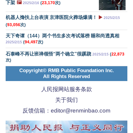
下架
🖼️
(
23,170
次)
2025/2/16
机器人搀扶上台表演 京津医院火葬场爆满！
▶️
2025/2/15
(
93,056
次)
天下奇谭（144）两个书生多次考试落榜 睡和尚透真相
(
94,497
次)
2025/2/15
石泰峰不再让班禅领悟“两个确立”很蹊跷
(
22,873
2025/2/15
次)
Copyright© RMB Public Foundation Inc.
All Rights Reserved
人民报网站服务条款
关于我们
反馈信箱：
editor@renminbao.com