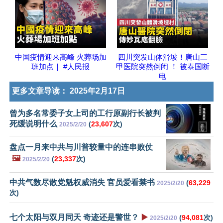
中国疫情迎来高峰 火葬场加
四川突发山体滑坡！唐山三
班加点｜ #人民报
甲医院突然倒闭 ！ 被泰国断
电
更多文章导读：
2025年2月17日
曾为多名常委子女上司的工行原副行长被判
死缓说明什么
(
23,607
次)
2025/2/20
盘点一月来中共与川普较量中的连串败仗
🖼️
(
23,337
次)
2025/2/20
中共气数尽散党魁权威消失 官员爱看禁书
(
63,229
2025/2/20
次)
七个太阳与双月同天 奇迹还是警世？
▶️
(
94,081
次)
2025/2/20