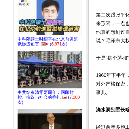
第二次跟张平化
来形容，一点
他真的想到过
中科院硕士时绍平在北京前进监
说？毛泽东大权
狱惨遭迫害
🖼️▶️
(
6,971
次)
于是“搭个茅棚
1960年下半
对外严格保密
事儿。

中共结束清零两周年：回顾封
控、抗议与社会的挣扎
🖼️
(
7,969
次)
滴水洞别墅长
经过两年多施工