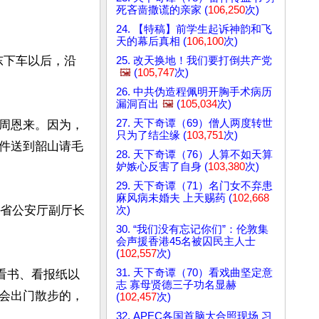
死吝啬撒谎的亲家 (
106,250
次)
24. 【特稿】前学生起诉神韵和飞
天的幕后真相 (
106,100
次)
泽东下车以后，沿
25. 改天换地！我们要打倒共产党
🖼️
(
105,747
次)
26. 中共伪造程佩明开胸手术病历
漏洞百出
🖼️
(
105,034
次)
27. 天下奇谭（69）僧人两度转世
周恩来。因为，
只为了结尘缘 (
103,751
次)
件送到韶山请毛
28. 天下奇谭（76）人算不如天算
妒嫉心反害了自身 (
103,380
次)
29. 天下奇谭（71）名门女不弃患
麻风病未婚夫 上天赐药 (
102,668
南省公安厅副厅长
次)
30. “我们没有忘记你们”：伦敦集
会声援香港45名被囚民主人士
(
102,557
次)
31. 天下奇谭（70）看戏曲坚定意
看书、看报纸以
志 寡母贤德三子功名显赫
会出门散步的，
(
102,457
次)
32. APEC各国首脑大合照现场 习