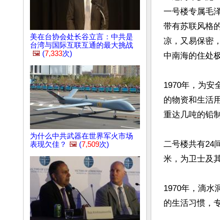
一号楼专属毛
带有苏联风格
美在台协会处长谷立言：中共是
凉，又易保密
台湾与国际互联互通的最大挑战
🖼️
(
7,333
次)
中南海的住处极
1970年，为
的物资和生活
重达几吨的铅
为什么中共武器在世界军火市场
二号楼共有2
表现欠佳？
🖼️
(
7,509
次)
米，为卫士及
1970年，滴
的生活习惯，专