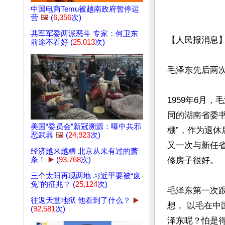
中国电商Temu被越南政府暂停运
营
🖼️
(
6,356
次)
共军军委两派恶斗 专家：何卫东
【人民报消息】
前途不看好 (
25,013
次)
毛泽东先后两次
1959年6月
同的湖南省委
美国“委员会”新冠溯源：曝中共邪
棚”，作为退休
恶武器
🖼️
(
24,923
次)
又一次与新任
经济越来越糟 北京从未有过的萧
条！
▶️
(
93,768
次)
修房子很好。

三个太阳再现两地 习近平要被“废
免”的征兆？ (
25,124
次)
毛泽东第一次跟
往返天堂地狱 他看到了什么？
▶️
想， 以毛在中
(
92,581
次)
泽东呢？怕是得