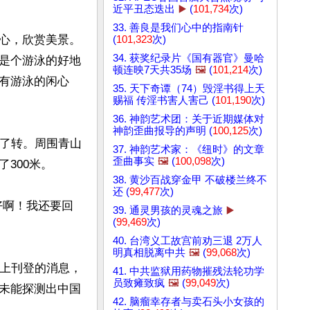
近平丑态迭出
▶️
(
101,734
次)
33. 善良是我们心中的指南针
心，欣赏美景。
(
101,323
次)
34. 获奖纪录片《国有器官》曼哈
是个游泳的好地
顿连映7天共35场
🖼️
(
101,214
次)
有游泳的闲心
35. 天下奇谭（74）毁淫书得上天
赐福 传淫书害人害己 (
101,190
次)
36. 神韵艺术团：关于近期媒体对
神韵歪曲报导的声明 (
100,125
次)
转了转。周围青山
37. 神韵艺术家：《纽时》的文章
歪曲事实
🖼️
(
100,098
次)
00米。

38. 黄沙百战穿金甲 不破楼兰终不
还 (
99,477
次)
好啊！我还要回
39. 通灵男孩的灵魂之旅
▶️
(
99,469
次)
40. 台湾义工故宫前劝三退 2万人
明真相脱离中共
🖼️
(
99,068
次)
纸上刊登的消息，
41. 中共监狱用药物摧残法轮功学
员致瘫致疯
🖼️
(
99,049
次)
未能探测出中国
42. 脑瘤幸存者与卖石头小女孩的