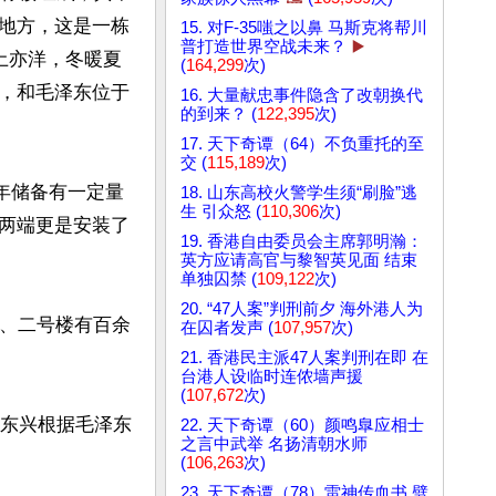
地方，这是一栋
15. 对F-35嗤之以鼻 马斯克将帮川
普打造世界空战未来？
▶️
土亦洋，冬暖夏
(
164,299
次)
，和毛泽东位于
16. 大量献忠事件隐含了改朝换代
的到来？ (
122,395
次)
17. 天下奇谭（64）不负重托的至
交 (
115,189
次)
长年储备有一定量
18. 山东高校火警学生须“刷脸”逃
生 引众怒 (
110,306
次)
两端更是安装了
19. 香港自由委员会主席郭明瀚：
英方应请高官与黎智英见面 结束
单独囚禁 (
109,122
次)
20. “47人案”判刑前夕 海外港人为
一、二号楼有百余
在囚者发声 (
107,957
次)
21. 香港民主派47人案判刑在即 在
台港人设临时连侬墙声援
(
107,672
次)
汪东兴根据毛泽东
22. 天下奇谭（60）颜鸣臯应相士
之言中武举 名扬清朝水师
(
106,263
次)
23. 天下奇谭（78）雷神传血书 劈