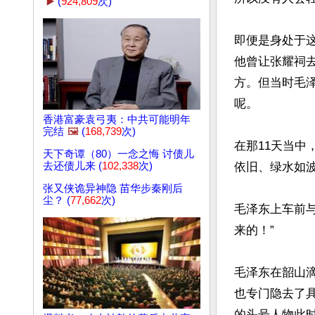
▶️
(
924,809
次)
即便是身处于
他曾让张耀祠
方。但当时毛
呢。

香港富豪袁弓夷：中共可能明年
完结
🖼️
(
168,739
次)
在那11天当
天下奇谭（80）一念之悔 讨债儿
去还债儿来 (
102,338
次)
依旧、绿水如波
张又侠诡异神隐 苗华步秦刚后
尘？ (
77,662
次)
毛泽东上车前
来的！”

毛泽东在韶山
也专门隐去了
的头号人物此时