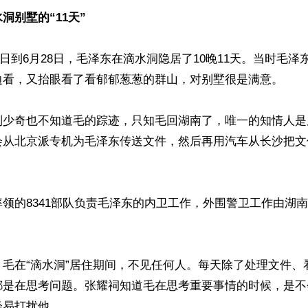
洞别墅的“11天”
月18日到6月28日，毛泽东在滴水洞隐居了10晚11天。当时毛
边看，又抬眼看了看郁郁葱葱的群山，对别墅很是满意。

刘少奇也不知道毛的踪迹，只知毛回湖南了，唯一的知情人是
会从北京派专机为毛泽东传送文件，然后再用汽车从长沙把文
领的8341部队负责毛泽东的内卫工作，外围警卫工作由湖
，毛在“滴水洞”居住期间，不见任何人。每天除了处理文件、
都是在思考问题。张耀祠知道毛在思考重要事情的时候，是不
易打扰他。
