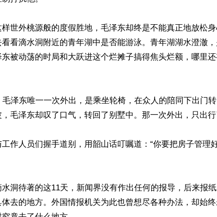
这样世外桃源般的度假胜地，毛泽东却终是不能真正地放松身
去看看滴水洞附近的青年湖中是否能游泳。青年湖湖水澄澈，
泽东被动荡的时局和大跃进这个烂摊子搞得焦头烂额，哪里还
中，毛泽东唯一一次外出，是乘坐轮椅，在众人的陪同下出门
，毛泽东却叹了口气，转回了别墅中。那一次外出，只出行了3
与工作人员们握手道别，用韶山话叮嘱道：“你要把房子管理
滴水洞待著的这11天，新闻界没有作出任何的报导，后来报
具体去的地方。外国情报机关为此也曾想尽各种办法，却始终
究竟去了什么地方。
