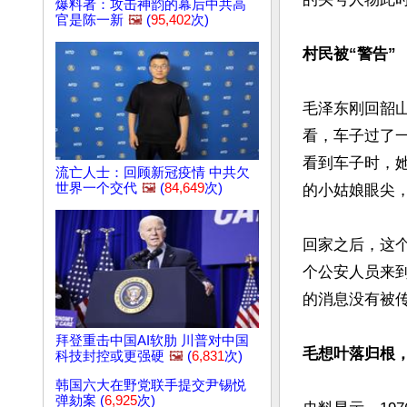
爆料者：攻击神韵的幕后中共高
官是陈一新
🖼️
(
95,402
次)
村民被“警告”
毛泽东刚回韶
看，车子过了
看到车子时，
流亡人士：回顾新冠疫情 中共欠
世界一个交代
🖼️
(
84,649
次)
的小姑娘眼尖，
回家之后，这
个公安人员来
的消息没有被传
拜登重击中国AI软肋 川普对中国
毛想叶落归根
科技封控或更强硬
🖼️
(
6,831
次)
韩国六大在野党联手提交尹锡悦
弹劾案 (
6,925
次)