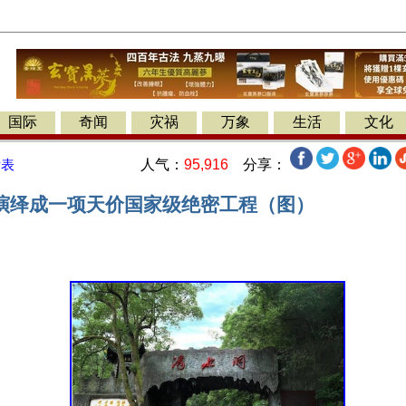
国际
奇闻
灾祸
万象
生活
文化
人气：
95,916
分享：
发表
演绎成一项天价国家级绝密工程（图）