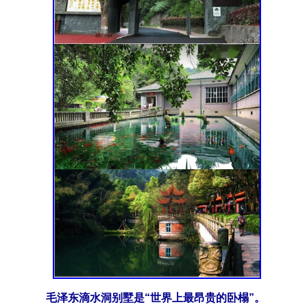
毛泽东滴水洞别墅是“世界上最昂贵的卧榻”。