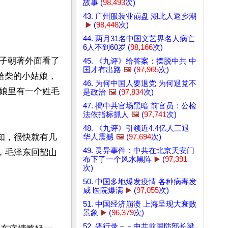
故事 (
98,493
次)
43. 广州服装业崩盘 湖北人返乡潮
▶️
(
98,448
次)
44. 两月31名中国文艺界名人病亡
6人不到60岁 (
98,166
次)
子朝著外面看了
45. 《九评》给答案：摆脱中共 中
国才有出路
🖼️
(
97,965
次)
拾柴的小姑娘，
46. 为何中国人要退党 为何退党不
娘里有一个姓毛
是政治
🖼️
(
97,834
次)
47. 揭中共官场黑暗 前官员：公检
法依指标抓人
🖼️
(
97,741
次)
48. 《九评》引领近4.4亿人三退
知，很快就有几
华人震撼
🖼️
(
97,694
次)
49. 灵异事件：中共在北京天安门
，毛泽东回韶山
布下了一个风水黑阵
▶️
(
97,391
次)
50. 中国多地爆发疫情 各种病毒发
威 医院爆满
▶️
(
97,055
次)
51. 中国经济崩溃 上海呈现大衰败
景象
▶️
(
96,379
次)
52. 恶行录－－中共前国防部长梁