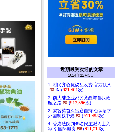
近期最受欢迎的文章
2024年12月3日
1. 村民齐心抗议乱收费 官方认怂
🖼️
📝 (
921,401
次)
2. 前大陆企业家的觉醒与自我救
赎之路
🖼️
(
913,596
次)
3. 黎智英首次出庭自辩 否认请求
外国制裁中港
🖼️
(
911,498
次)
4. 香港法院判45名民主派人士入
狱 引国际谴责
🖼️
(
911,014
次)