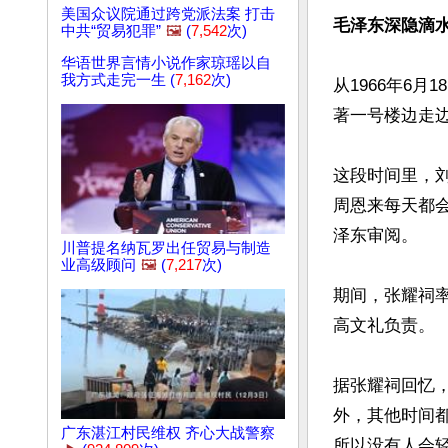
美国众议院通过跨党派法案 打击
毛泽东深隐滴水
中共“贸易犯罪”
🖼️
(
7,542
次)
华语世界言情小说作家琼瑶以自
我方式走完一生 (
7,162
次)
从1966年6
著一号楼边走
这段时间里，
周恩来每天都
泽东审阅。

川普提名纳瓦罗出任贸易与制造
业高级顾问
🖼️
(
7,217
次)
期间，张耀祠率
高文礼负责。

据张耀祠回忆
外，其他时间
广东湛江村民维权 齐心大战警察
所以没有人会轻