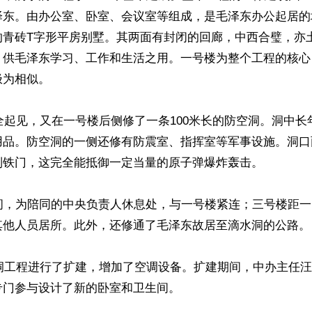
泽东。由办公室、卧室、会议室等组成，是毛泽东办公起居的
的青砖T字形平房别墅。其两面有封闭的回廊，中西合璧，亦
，供毛泽东学习、工作和生活之用。一号楼为整个工程的核心
为相似。

安全起见，又在一号楼后侧修了一条100米长的防空洞。洞中
用品。防空洞的一侧还修有防震室、指挥室等军事设施。洞口
制铁门，这完全能抵御一定当量的原子弹爆炸轰击。

4间，为陪同的中央负责人休息处，与一号楼紧连；三号楼距
其他人员居所。此外，还修通了毛泽东故居至滴水洞的公路。

水洞工程进行了扩建，增加了空调设备。扩建期间，中办主任
门参与设计了新的卧室和卫生间。
