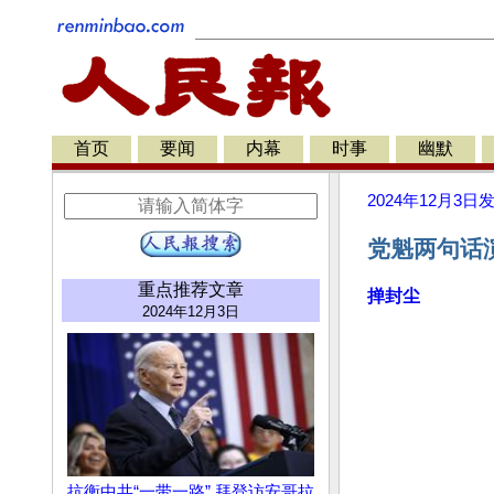
首页
要闻
内幕
时事
幽默
2024年12月3日
党魁两句话
重点推荐文章
掸封尘
2024年12月3日
抗衡中共“一带一路” 拜登访安哥拉