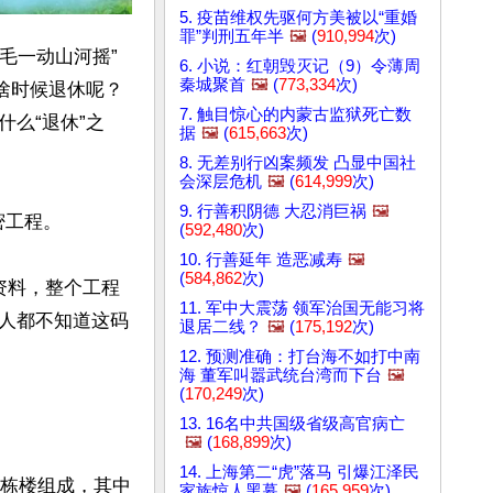
5. 疫苗维权先驱何方美被以“重婚
罪”判刑五年半
🖼️
(
910,994
次)
毛一动山河摇”
6. 小说：红朝毁灭记（9）令薄周
秦城聚首
🖼️
(
773,334
次)
啥时候退休呢？
7. 触目惊心的内蒙古监狱死亡数
么“退休”之
据
🖼️
(
615,663
次)
8. 无差别行凶案频发 凸显中国社
会深层危机
🖼️
(
614,999
次)
9. 行善积阴德 大忍消巨祸
🖼️
工程。

(
592,480
次)
10. 行善延年 造恶减寿
🖼️
(
584,862
次)
据资料，整个工程
11. 军中大震荡 领军治国无能习将
人都不知道这码
退居二线？
🖼️
(
175,192
次)
12. 预测准确：打台海不如打中南
海 董军叫嚣武统台湾而下台
🖼️
(
170,249
次)
13. 16名中共国级省级高官病亡
🖼️
(
168,899
次)
14. 上海第二“虎”落马 引爆江泽民
三栋楼组成，其中
家族惊人黑幕
🖼️
(
165,959
次)