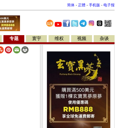
简体
-
正體
-
手机版
-
电子报
专题
寰宇
维权
视频
杂谈