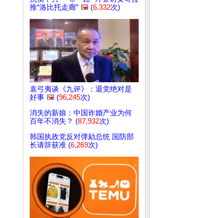
推“洛比托走廊”
🖼️
(
6,332
次)
袁弓夷谈《九评》：退党绝对是
好事
🖼️
(
96,245
次)
消失的新娘：中国诈婚产业为何
百年不消失？ (
87,932
次)
韩国执政党反对弹劾总统 国防部
长请辞获准 (
6,269
次)