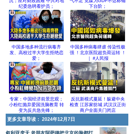
沉；应对财政困难 中共对地
气不足 党媒为GDP不达标铺
纪委急聘看护员；
下台阶；
中国多地多种流行病毒齐
中国多种病毒肆虐 传染性极
发、高校过半大学生拒绝恋
强 ！北京医院超负荷运转 ！
爱；
｜ #人民报
专家：中国经济前景悲观；
反抗新模式蔓延！躲避中央
小粉红抛弃爱国洗脑教育 转
检查 江苏家纺城 武汉汉正街
变为反共急先锋；
商户全面关门闭店
更多文章导读：
2024年12月7日
叙利亚变天 老朋友阿萨德把北京的脸都打