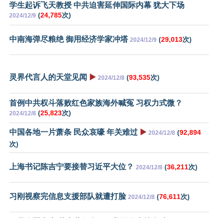
学生起诉飞天教授 中共迫害延伸国际内幕 犹大下场
(
24,785
次)
2024/12/9
中南海弹尽粮绝 御用经济学家冲塔
(
29,013
次)
2024/12/9
灵界代言人的天堂见闻
▶️
(
93,535
次)
2024/12/8
首例中共权斗落败红色家族海外喊冤 习权力式微？
(
25,823
次)
2024/12/8
中国各地一片萧条 民众哀嚎 年关难过
▶️
(
92,894
2024/12/8
次)
上海书记陈吉宁要接替习近平大位？
(
36,211
次)
2024/12/8
习刚视察完信息支援部队就遭打脸
(
76,611
次)
2024/12/8