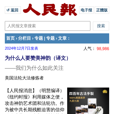
↺ 返回 
电子报
正體版
首页
分栏目
专题
专题
文章
›
›
|
›
：
2024年12月7日
发表
人气：
98,986
为什么人要赞美神韵（译文）
——我们为什么如此关注
美国法轮大法修炼者
【人民报消息】（明慧编译） 
《纽约时报》利用媒体之便，
攻击神韵艺术团和法轮功。作
为被中共长期残酷迫害的信仰