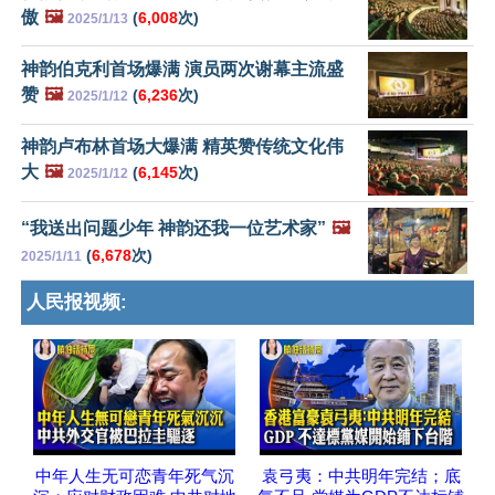
傲
🖼️
(
6,008
次)
2025/1/13
神韵伯克利首场爆满 演员两次谢幕主流盛
赞
🖼️
(
6,236
次)
2025/1/12
神韵卢布林首场大爆满 精英赞传统文化伟
大
🖼️
(
6,145
次)
2025/1/12
“我送出问题少年 神韵还我一位艺术家”
🖼️
(
6,678
次)
2025/1/11
人民报视频:
中年人生无可恋青年死气沉
袁弓夷：中共明年完结；底