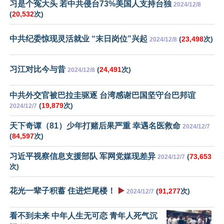
习是个冤大头 若中共侵台73%美国人支持台独
2024/12/8
(
20,532
次)
中共纪委惊现灵活就业 “末日岗位”兴起
(
23,498
次)
2024/12/8
习江对比今与昔
(
24,491
次)
2024/12/8
中共外交官被巴拉圭驱逐 台湾感谢巴国坚守台巴邦谊
(
19,879
次)
2024/12/7
天下奇谭（81）少年打赌后果严重 幸遇名医救命
2024/12/7
(
84,597
次)
习近平视察信息支援部队 军网党媒现差异
(
73,653
2024/12/7
次)
花光一辈子积蓄 住进烂尾楼！
▶️
(
91,277
次)
2024/12/7
看不到未来 中年人生无可恋 青年人死气沉