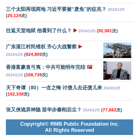
三个太阳再现两地 习近平要被“废免”的征兆？
2024/12/5
(
25,124
次)
往返天堂地狱 他看到了什么？
▶️
(
92,581
次)
2024/12/5
广东湛江村民维权 齐心大战警察
▶️
(
924,809
次)
2024/12/5
香港富豪袁弓夷：中共可能明年完结
🖼️
(
168,739
次)
2024/12/5
天下奇谭（80）一念之悔 讨债儿去还债儿来
2024/12/5
(
102,338
次)
张又侠诡异神隐 苗华步秦刚后尘？
(
77,662
次)
2024/12/5
Copyright© RMB Public Foundation Inc.
All Rights Reserved