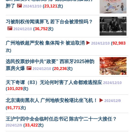
肿了
🖼️
(
23,121
次)
2024/12/10
习被削权传闻满屏飞 若下台会被泄恨吗？
🖼️
(
36,752
次)
2024/12/10
广州地铁超严安检 集体闯卡 被迫取消
▶️
(
92,983
2024/12/10
次)
选民投票炒掉中共“政要” 西班牙2025神韵
票房火爆
🖼️
(
20,236
次)
2024/12/10
天下奇谭（83）无论何时害了人命都难逃报应
2024/12/10
(
101,029
次)
北京满街黑衣人 广州地铁安检堪比坐飞机！
▶️
2024/12/9
(
91,771
次)
王沪宁四中全会临时任总书记 陈吉宁二十一大接任？
(
33,422
次)
2024/12/9