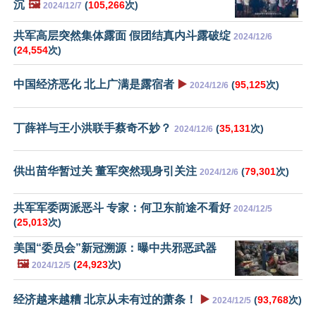
沉
🖼️
(
105,266
次)
2024/12/7
共军高层突然集体露面 假团结真内斗露破绽
2024/12/6
(
24,554
次)
中国经济恶化 北上广满是露宿者
▶️
(
95,125
次)
2024/12/6
丁薛祥与王小洪联手蔡奇不妙？
(
35,131
次)
2024/12/6
供出苗华暂过关 董军突然现身引关注
(
79,301
次)
2024/12/6
共军军委两派恶斗 专家：何卫东前途不看好
2024/12/5
(
25,013
次)
美国“委员会”新冠溯源：曝中共邪恶武器
🖼️
(
24,923
次)
2024/12/5
经济越来越糟 北京从未有过的萧条！
▶️
(
93,768
次)
2024/12/5