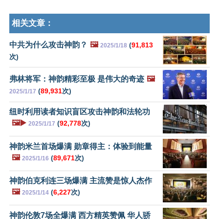
相关文章：
中共为什么攻击神韵？
🖼️
(
91,813
2025/1/18
次)
弗林将军：神韵精彩至极 是伟大的奇迹
🖼️
(
89,931
次)
2025/1/17
纽时利用读者知识盲区攻击神韵和法轮功
🖼️▶️
(
92,778
次)
2025/1/17
神韵米兰首场爆满 勋章得主：体验到能量
🖼️
(
89,671
次)
2025/1/16
神韵伯克利连三场爆满 主流赞是惊人杰作
🖼️
(
6,227
次)
2025/1/14
神韵伦敦7场全爆满 西方精英赞佩 华人骄