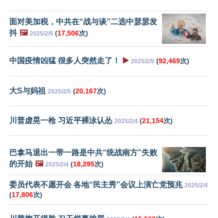
面对美加税，中共在“战与谈”二选中瑟瑟发
抖
🖼️
(
17,506
次)
2025/2/5
中国疫情凶猛 很多人突然走了！
▶️
(
92,469
次)
2025/2/5
大S与妈祖
(
20,167
次)
2025/2/5
川普虚晃一枪 习近平裸泳认怂
(
21,154
次)
2025/2/4
巴拿马退出一带一路是中共“统战南方”失败
的开始
🖼️
(
18,295
次)
2025/2/4
委员代表不愿开会 各地“民主秀”会议上演亡党预兆
2025/2/4
(
17,806
次)