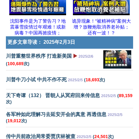
沈阳事件是为了警告习？地
诡异现象！“被精神病”案例大
震暴雪疫情过年艰难！或新
增？放鞭炮取消养老补贴；
病毒？中国再掀疫情；
还有一波！？
更多文章导读：
2025年2月3日
川普重整世界秩序 打造新美国
▶️
2025/2/6
(
100,689
次)
川普牛刀小试 中共不作不死
(
18,693
次)
2025/2/5
天下奇谭（132） 晋朝人从冥府回来传信息
(
89,159
2025/2/5
次)
各军种如此理解习去延安开会的真意 再透信息
2025/2/5
(
19,012
次)
传中共前政治局常委贾庆林被查
(
24,501
次)
2025/2/5