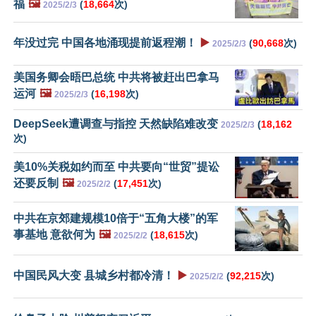
福
🖼️
(
18,664
次)
2025/2/3
年没过完 中国各地涌现提前返程潮！
▶️
(
90,668
次)
2025/2/3
美国务卿会晤巴总统 中共将被赶出巴拿马
运河
🖼️
(
16,198
次)
2025/2/3
DeepSeek遭调查与指控 天然缺陷难改变
(
18,162
2025/2/3
次)
美10%关税如约而至 中共要向“世贸”提讼
还要反制
🖼️
(
17,451
次)
2025/2/2
中共在京郊建规模10倍于“五角大楼”的军
事基地 意欲何为
🖼️
(
18,615
次)
2025/2/2
中国民风大变 县城乡村都冷清！
▶️
(
92,215
次)
2025/2/2