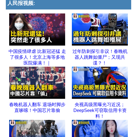
人民报视频:
中国疫情肆虐 比新冠还猛 走
过年防刺探引非议！春晚机
了很多人！北京上海等多地
器人跳舞如僵尸；又现共
医院爆满！｜
谍？！
春晚机器人翻车 退场时脚步
央视高级黑曝光习近况；
直哆嗦！中国芯片靠偷
DeepSeek可窃取信用卡资
料！