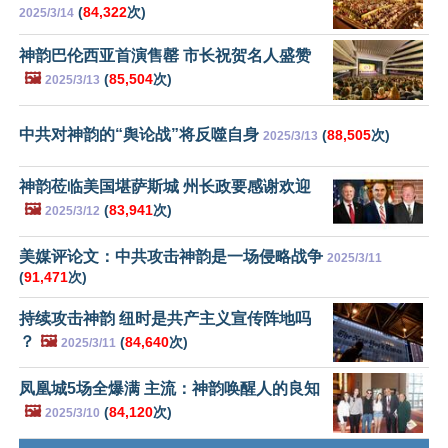
(
84,322
次)
2025/3/14
神韵巴伦西亚首演售罄 市长祝贺名人盛赞
🖼️
(
85,504
次)
2025/3/13
中共对神韵的“舆论战”将反噬自身
(
88,505
次)
2025/3/13
神韵莅临美国堪萨斯城 州长政要感谢欢迎
🖼️
(
83,941
次)
2025/3/12
美媒评论文：中共攻击神韵是一场侵略战争
2025/3/11
(
91,471
次)
持续攻击神韵 纽时是共产主义宣传阵地吗
？
🖼️
(
84,640
次)
2025/3/11
凤凰城5场全爆满 主流：神韵唤醒人的良知
🖼️
(
84,120
次)
2025/3/10