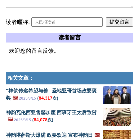
读者暱称:
读者留言
欢迎您的留言反馈。
相关文章：
“神韵传递希望与善” 圣地亚哥首场政要褒
奖
🖼️
(
84,317
次)
2025/3/15
神韵瓦伦西亚售罄加座 西班牙王太后致贺
🖼️
(
84,078
次)
2025/3/15
神韵堪萨斯大爆满 政要欢迎 宣布神韵日
🖼️