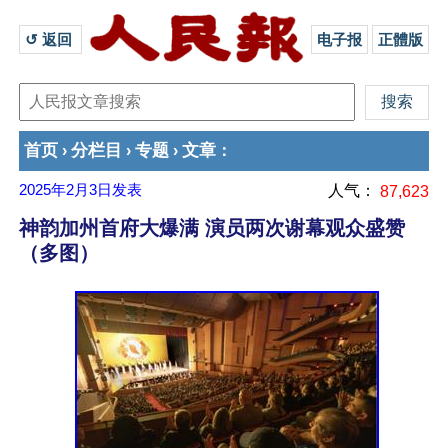
↺ 返回 
电子报
正體版
首页
分栏目
专题
文章
›
›
›
：
2025年2月3日
发表
人气：
87,623
神韵加州首府大爆满 演员两次谢幕观众盛赞
（多图）