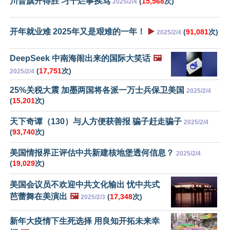
川普旗开得胜 习干烂事挨骂
(
15,568
次)
2025/2/4
开年就业难 2025年又是艰难的一年！
▶️
(
91,081
次)
2025/2/4
DeepSeek 中南海闹出来的国际大笑话
🖼️
(
17,751
次)
2025/2/4
25%关税大震 加墨两国将各派一万士兵保卫美国
2025/2/4
(
15,201
次)
天下奇谭（130）与人方便获善报 骗子赶走骗子
2025/2/4
(
93,740
次)
美国情报界正评估中共新建核地堡透何信息？
2025/2/4
(
19,029
次)
美国会议员不欢迎中共文化输出 忧中共式
芭蕾舞在美演出
🖼️
(
17,348
次)
2025/2/3
新年大疫情下生死选择 用良知开拓未来幸