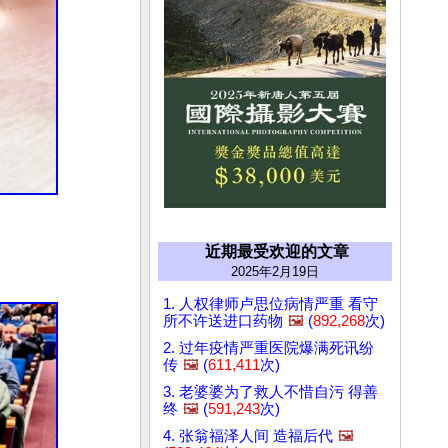
近期最受欢迎的文章
2025年2月19日
1. 人权律师卢思位病情严重 看守
所不许送进口药物
🖼️
(
892,268
次)
2. 过年疫情严重医院爆满死讯纷
传
🖼️
(
611,411
次)
3. 老婆婆为了救人不惜自污 得善
终
🖼️
(
591,243
次)
4. 张翁福泽人间 造福后代
🖼️