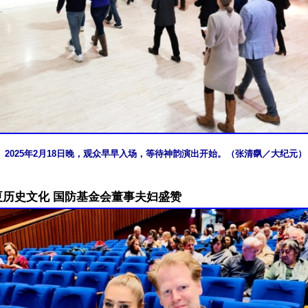
2025年2月18日晚，观众早早入场，等待神韵演出开始。（张清飖／大纪元）
夏历史文化 国防基金会董事夫妇盛赞