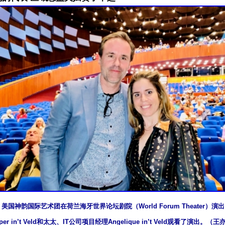
晚，美国神韵国际艺术团在荷兰海牙世界论坛剧院（World Forum Theater）
er in’t Veld和太太、IT公司项目经理Angelique in’t Veld观看了演出。