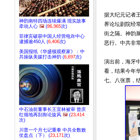
据大纪元记者
神韵南特四场连续爆满 现实故事
界论坛剧院经
牵动人心
🖼️
(
86,965
次)
街之隔。神韵
菲律宾破获中国人经营电诈中心
逮捕逾450人 (
6,406
次)
恶行。中共非常
美国报纸《华盛顿观察家》：中
共操纵美媒打击神韵 (
6,697
次)
演出前，海牙
看，结果今年
中石油前董事长王宜林被审 曾庆
红领地再刮舆论旋风
🖼️
(
23,414
次)
川普一个月七记重拳 中共全数败
仗盘点（下） (
23,171
次)