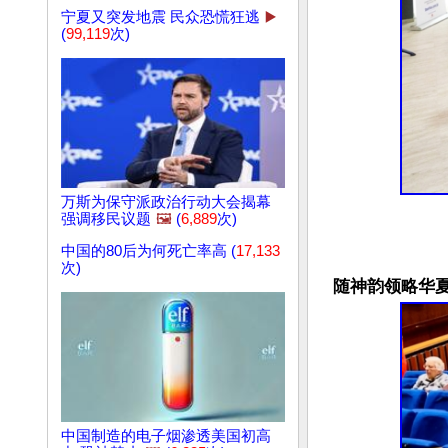
宁夏又突发地震 民众恐慌狂逃
▶️
(
99,119
次)
万斯为保守派政治行动大会揭幕
强调移民议题
🖼️
(
6,889
次)
中国的80后为何死亡率高 (
17,133
次)
随神韵领略华
中国制造的电子烟渗透美国初高