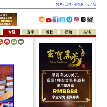
简体
-
正體
-
手机版
-
电子报
专题
寰宇
维权
视频
杂谈