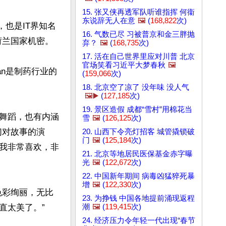
15. 张又侠再透军队听谁指挥 何衞
东说辞无人在意
🖼️
(
168,822
次)
事，也是IT界知名
16. 气数已尽 习被普京和金三胖抛
兰国家机密。

弃？
🖼️
(
168,735
次)
17. 活在自己世界里应对川普 北京
官场笑看习近平大梦春秋
🖼️
hian是制药行业的
(
159,066
次)
18. 北京空了凉了 没年味 没人气
🖼️▶️
(
127,185
次)
19. 景区造假 成都“雪村”用棉花当
舞蹈，也有内涵
雪
🖼️
(
126,125
次)
他们对故事的演
20. 山西下令亮灯招客 城管撬锁破
门
🖼️
(
125,184
次)
我非常喜欢，非
21. 北京等地居民医保基金赤字曝
光
🖼️
(
122,672
次)
22. 中国新年期间 病毒凶猛猝死暴
增
🖼️
(
122,330
次)
出色彩绚丽，无比
23. 为挣钱 中国各地提前涌现返程
潮
🖼️
(
119,415
次)
太美了。”

24. 经济压力令年轻一代出现“春节