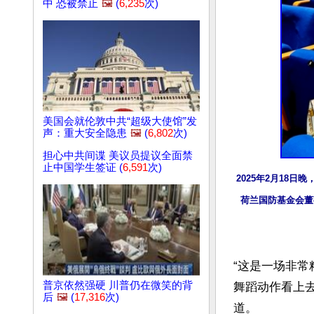
中 恐被禁止
🖼️
(
6,235
次)
美国会就伦敦中共“超级大使馆”发
声：重大安全隐患
🖼️
(
6,802
次)
担心中共间谍 美议员提议全面禁
止中国学生签证 (
6,591
次)
2025年2月18日
荷兰国防基金会董事Ch
“这是一场非
普京依然强硬 川普仍在微笑的背
舞蹈动作看上去毫
后
🖼️
(
17,316
次)
道。
