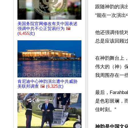
跟随神韵的演出
“能在一次演出
美国务院官网修改有关中国表述
强调中共不公正贸易行为
🖼️
他还强调传统
(
6,455
次)
总是应该回顾过
在神韵舞台上，他
伟大的（神）
我周围存在一些
肯尼迪中心神韵演出遭中共威胁
美联邦调查
🖼️
(
6,325
次)
最后，Farah
是色彩斑斓，
佳时刻。”

神韵是中国文化