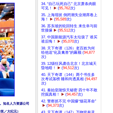
34. “自己玩死自己” 北京萧条肉眼
可见！
▶️
(
95,762
次)
35. 上海现状 倒闭潮失业潮席卷上
海！
▶️
(
95,589
次)
36. 苏东坡的轮回转生 来生幸与前
世接缘
▶️
(
95,512
次)
37. 中国新能源汽车太垃圾了 谁买
谁后悔！
▶️
(
95,070
次)
38. 天下奇谭（126）老百姓为何
给他送“化及禽兽”的匾额 (
94,877
次)
39. 12级狂风袭击北京！北京城天
昏地暗！
▶️
(
94,512
次)
40. 天下奇谭（144）两个书生多
次考试落榜 睡和尚透真相 (
94,497
次)
41. 秦始皇陵惊天秘密 四十年不敢
挖掘真相！
▶️
(
94,457
次)
42. 警察抓不完 中国爆“烟花革命”
演出。知名人力资源公司
▶️
(
94,373
次)
（王亦笑／大纪元）
43. 天下奇谭（147）万物皆有灵