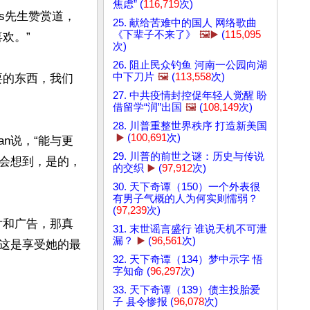
焦虑” (
116,719
次)
ts先生赞赏道，
25. 献给苦难中的国人 网络歌曲
《下辈子不来了》
🖼️▶️
(
115,095
。”

次)
26. 阻止民众钓鱼 河南一公园向湖
中下刀片
🖼️
(
113,558
次)
要的东西，我们
27. 中共疫情封控促年轻人觉醒 盼
借留学“润”出国
🖼️
(
108,149
次)
28. 川普重整世界秩序 打造新美国
▶️
(
100,691
次)
an说，“能与更
29. 川普的前世之谜：历史与传说
会想到，是的，
的交织
▶️
(
97,912
次)
30. 天下奇谭（150）一个外表很
有男子气概的人为何实则懦弱？
(
97,239
次)
图片和广告，那真
31. 末世谣言盛行 谁说天机不可泄
漏？
▶️
(
96,561
次)
这是享受她的最
32. 天下奇谭（134）梦中示字 悟
字知命 (
96,297
次)
33. 天下奇谭（139）债主投胎爱
子 县令惨报 (
96,078
次)