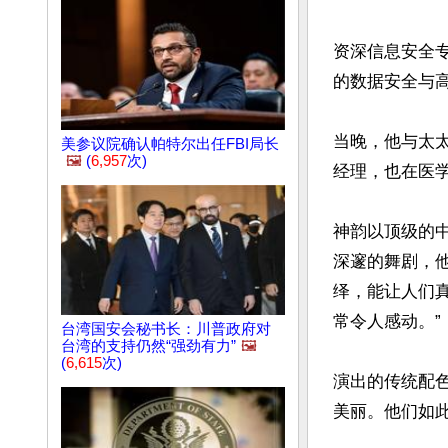
资深信息安全专家
的数据安全与高
当晚，他与太太El
美参议院确认帕特尔出任FBI局长
🖼️
(
6,957
次)
经理，也在医学
神韵以顶级的
深邃的舞剧，他们
绎，能让人们
常令人感动。”

台湾国安会秘书长：川普政府对
台湾的支持仍然“强劲有力”
🖼️
(
6,615
次)
演出的传统配色和
美丽。他们如此