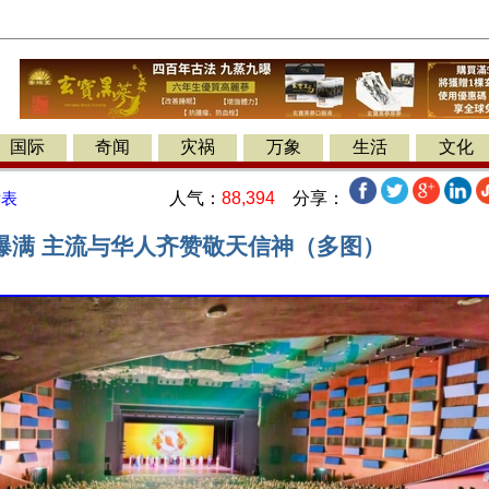
国际
奇闻
灾祸
万象
生活
文化
人气：
88,394
分享：
发表
爆满 主流与华人齐赞敬天信神（多图）