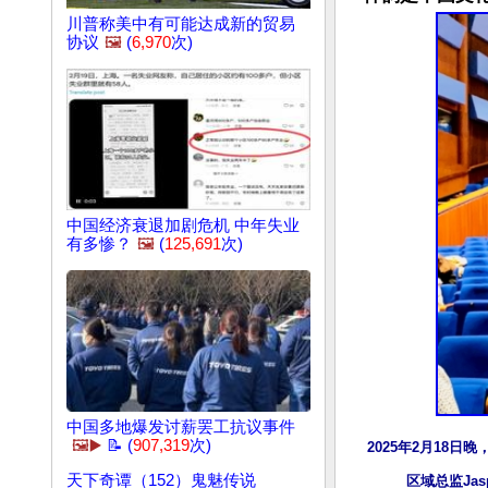
川普称美中有可能达成新的贸易
协议
🖼️
(
6,970
次)
中国经济衰退加剧危机 中年失业
有多惨？
🖼️
(
125,691
次)
中国多地爆发讨薪罢工抗议事件
🖼️▶️
📝 (
907,319
次)
2025年2月18日
天下奇谭（152）鬼魅传说
区域总监Jasp