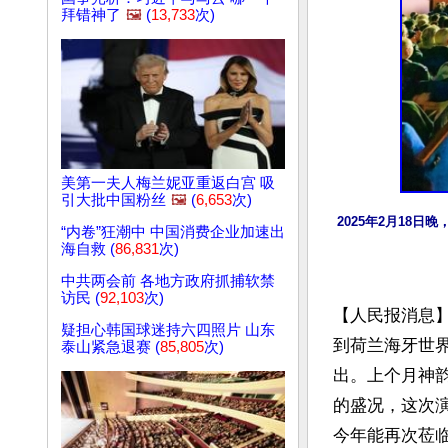
拜错神了
🖼️
(
13,733
次)
美第一夫人梅兰妮亚重返白宫 吸
引大批中国粉丝
🖼️
(
6,653
次)
2025年2月18日
“内卷”狂潮中 中国消费企业加速出
海自救 (
86,831
次)
中共两会前 各地方政府抓捕软禁
访民 (
92,103
次)
【人民报消息】
疑担心韩国球迷持六四照片 山东
到荷兰海牙世界论坛
泰山紧急退赛 (
85,805
次)
出。上个月神
的盛况，这次
今年能再次莅临