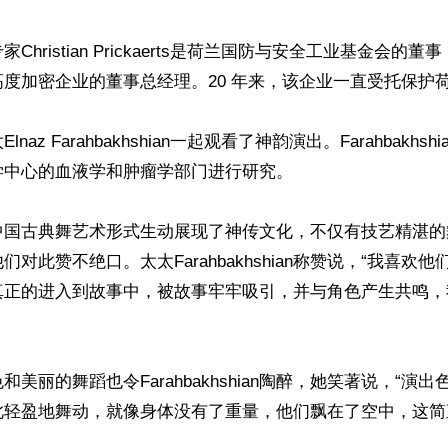
Christian Prickaerts是荷兰国防与安全工业基金会的董
度加密企业的董事总经理。20 年来，该企业一直受托保护荷
naz Farahbakhshian一起观看了神韵演出。Farahbakhs
中心的血液学和肿瘤学部门进行研究。

中国古典舞艺术形式生动展现了神传文化，不仅有技艺精湛的
对此赞不绝口。太太Farahbakhshian称赞说，“我喜欢
真正的进入到故事中，被故事牢牢吸引，并与角色产生共鸣，
美丽的舞蹈也令Farahbakhshian陶醉，她笑著说，“演
轻盈地舞动，就像身体没有了重量，他们飘在了空中，这简直