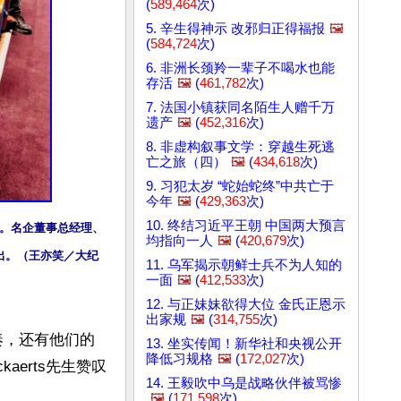
(
589,464
次)
5. 辛生得神示 改邪归正得福报
🖼️
(
584,724
次)
6. 非洲长颈羚一辈子不喝水也能
存活
🖼️
(
461,782
次)
7. 法国小镇获同名陌生人赠千万
遗产
🖼️
(
452,316
次)
8. 非虚构叙事文学：穿越生死逃
亡之旅（四）
🖼️
(
434,618
次)
9. 习犯太岁 “蛇始蛇终”中共亡于
今年
🖼️
(
429,363
次)
10. 终结习近平王朝 中国两大预言
演出。名企董事总经理、
均指向一人
🖼️
(
420,679
次)
看了演出。（王亦笑／大纪
11. 乌军揭示朝鲜士兵不为人知的
一面
🖼️
(
412,533
次)
12. 与正妹妹欲得大位 金氏正恩示
出家规
🖼️
(
314,755
次)
奏，还有他们的
13. 坐实传闻！新华社和央视公开
降低习规格
🖼️
(
172,027
次)
kaerts先生赞叹
14. 王毅吹中乌是战略伙伴被骂惨
🖼️
(
171,598
次)