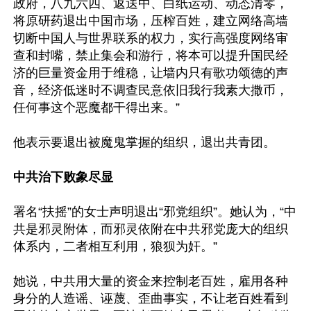
政府，八九六四、返送中、白纸运动、动态清零，
将原研药退出中国市场，压榨百姓，建立网络高墙
切断中国人与世界联系的权力，实行高强度网络审
查和封嘴，禁止集会和游行，将本可以提升国民经
济的巨量资金用于维稳，让墙内只有歌功颂德的声
音，经济低迷时不调查民意依旧我行我素大撒币，
任何事这个恶魔都干得出来。”

他表示要退出被魔鬼掌握的组织，退出共青团。

中共治下败象尽显
署名“扶摇”的女士声明退出“邪党组织”。她认为，“中
共是邪灵附体，而邪灵依附在中共邪党庞大的组织
体系内，二者相互利用，狼狈为奸。”

她说，中共用大量的资金来控制老百姓，雇用各种
身分的人造谣、诬蔑、歪曲事实，不让老百姓看到