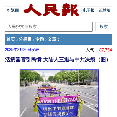
↺ 返回 
电子报
正體版
首页
分栏目
专题
文章
›
›
›
：
2025年2月20日
发表
人气：
87,734
活摘器官引民愤 大陆人三退与中共决裂（图）