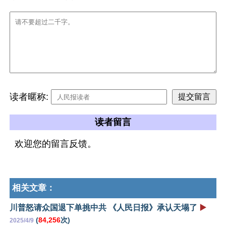
读者暱称:
读者留言
欢迎您的留言反馈。
相关文章：
川普怒请众国退下单挑中共 《人民日报》承认天塌了
▶️
(
84,256
次)
2025/4/9