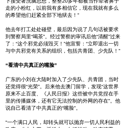
下接受著洗脑思想，整整20多年都被当作牵著鼻子
走的小粉红，以前我有多相信它，现在我就有多么
的希望他们赶紧全部下地狱去！”

他去年打工处处碰壁，最后因为说了几句话被要求
到警察局里“喝茶”。经过警察的审讯后他“清醒”过来
了：“这个邪党必须毁灭！”他宣誓：“立即退出一切
与中共邪党有关系的组织，包括共青团、少先队！”

“看清中共真正的嘴脸”
广东的小刘在大陆时加入了少先队、共青团，当时
还觉得很“光荣”。后来他去澳门留学，发现“这世界
原来不止百度、《人民日报》这些被中共党捏在手
里的传播媒体，还有它无法控制的外网的存在”。他
说自己看清了中共真正的“嘴脸”。

“一个满口人民，却转头就可以抛弃一切人民利益的