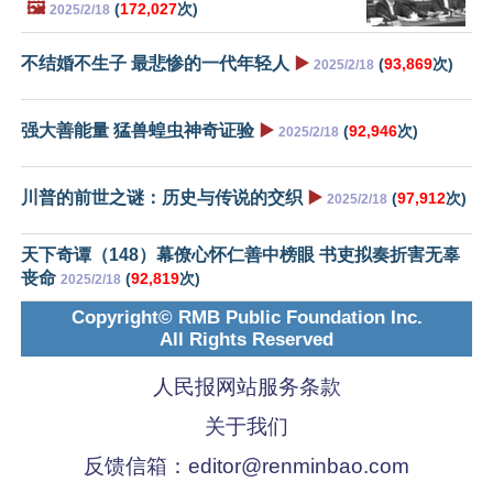
🖼️
(
172,027
次)
2025/2/18
不结婚不生子 最悲惨的一代年轻人
▶️
(
93,869
次)
2025/2/18
强大善能量 猛兽蝗虫神奇证验
▶️
(
92,946
次)
2025/2/18
川普的前世之谜：历史与传说的交织
▶️
(
97,912
次)
2025/2/18
天下奇谭（148）幕僚心怀仁善中榜眼 书吏拟奏折害无辜
丧命
(
92,819
次)
2025/2/18
Copyright© RMB Public Foundation Inc.
All Rights Reserved
人民报网站服务条款
关于我们
反馈信箱：
editor@renminbao.com