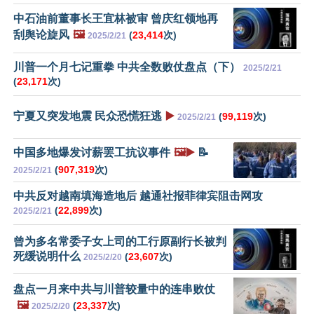
中石油前董事长王宜林被审 曾庆红领地再
刮舆论旋风
🖼️
(
23,414
次)
2025/2/21
川普一个月七记重拳 中共全数败仗盘点（下）
2025/2/21
(
23,171
次)
宁夏又突发地震 民众恐慌狂逃
▶️
(
99,119
次)
2025/2/21
中国多地爆发讨薪罢工抗议事件
🖼️▶️
📝
(
907,319
次)
2025/2/21
中共反对越南填海造地后 越通社报菲律宾阻击网攻
(
22,899
次)
2025/2/21
曾为多名常委子女上司的工行原副行长被判
死缓说明什么
(
23,607
次)
2025/2/20
盘点一月来中共与川普较量中的连串败仗
🖼️
(
23,337
次)
2025/2/20