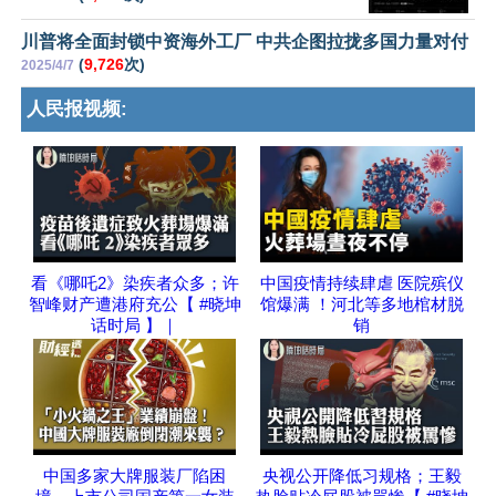
川普将全面封锁中资海外工厂 中共企图拉拢多国力量对付
(
9,726
次)
2025/4/7
人民报视频:
看《哪吒2》染疾者众多；许
中国疫情持续肆虐 医院殡仪
智峰财产遭港府充公【 #晓坤
馆爆满 ！河北等多地棺材脱
话时局 】｜
销
中国多家大牌服装厂陷困
央视公开降低习规格；王毅