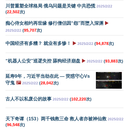
川普重塑全球格局 俄乌问题是关键 中共恐慌
2025/2/22
(
22,502
次)
痴心侍女相约再世缘 修行僧侣因“怨”而堕入深渊
▶️
(
95,707
次)
2025/2/22
中国经济有多糟？ 就业有多惨！
▶️
(
94,878
次)
2025/2/22
“机器人公安”巡逻失控 舔狗经济崩盘
▶️
(
93,883
次)
2025/2/22
延寿9年，习近平当劫在此 — 荧惑守心Vs
守鬼
🖼️
(
28,042
次)
2025/2/22
古人不以私废公的故事
(
102,220
次)
2025/2/22
天下奇谭（153）两千钱救三命 救人者亦被神仙救
2025/2/22
(
96,548
次)