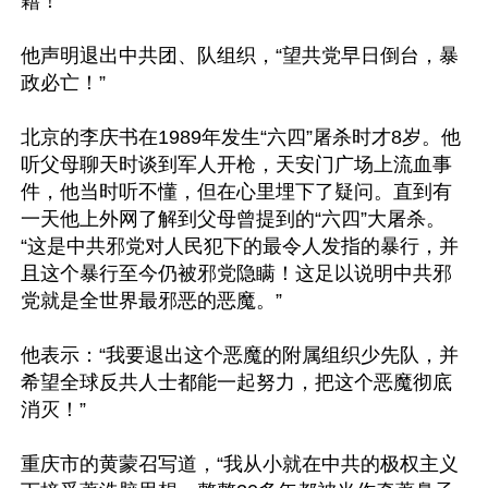
籍！”

他声明退出中共团、队组织，“望共党早日倒台，暴
政必亡！”

北京的李庆书在1989年发生“六四”屠杀时才8岁。他
听父母聊天时谈到军人开枪，天安门广场上流血事
件，他当时听不懂，但在心里埋下了疑问。直到有
一天他上外网了解到父母曾提到的“六四”大屠杀。
“这是中共邪党对人民犯下的最令人发指的暴行，并
且这个暴行至今仍被邪党隐瞒！这足以说明中共邪
党就是全世界最邪恶的恶魔。”

他表示：“我要退出这个恶魔的附属组织少先队，并
希望全球反共人士都能一起努力，把这个恶魔彻底
消灭！”

重庆市的黄蒙召写道，“我从小就在中共的极权主义