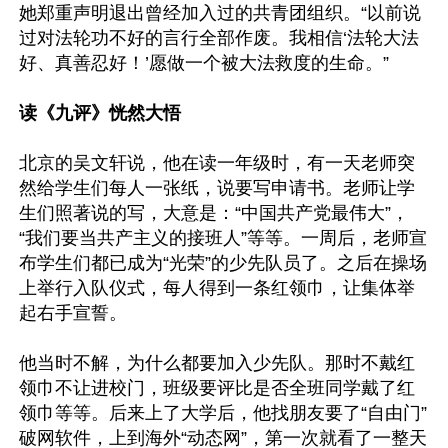
她郑重声明退出曾经加入过的共青团组织。“以前说
过对法轮功不好的言行全部作废。我相信‘法轮大法
好、真善忍好！’愿做一个被大法救度的生命。”

读《九评》恍然大悟
北京的吴文轩说，他在读一年级时，有一天老师突
然给学生们每人一张纸，说要写申请书。老师让学
生们照著说的写，大意是：“中国共产党最伟大”，
“我们要当共产主义的接班人”等等。一周后，老师宣
布学生们都已成为“光荣”的少先队员了。之后在操场
上举行入队仪式，每人得到一条红领巾，让集体举
起右手宣誓。

他当时不解，为什么都要加入少先队。那时不戴红
领巾不让进校门，班级要评比是否全班同学戴了红
领巾等等。后来上了大学后，他找朋友要了“自由门”
破网软件，上到海外“动态网”，第一次就看了一整天