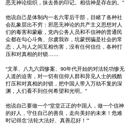
恶无神论组织，抹去兽的印记。相信神是存在的。”

他说自己是体制内一名六零后干部，目睹了各种社
会乱象层出不穷：邪恶无神论的共产主义思想对人
们的毒害和蒙蔽，党内公务人员和不信神的普通民
众都在勾心斗角、尔虞我诈，坑蒙拐骗是社会的常
态，人与人之间互相伤害，没有任何信任，各种打
压和对真相的封锁……

“文革、八九六四惨案、90年代开始的对法轮功惨无
人道的迫害，对一切有信仰人群和异见人士的残酷
打压和对真相的封锁，把中国人带入万劫不复的深
渊，人们看不到任何希望和光明。”

他说自己要做一个“堂堂正正的中国人，做一个信神
的好人，守住自己的善良，走向美好的未来！危难
时记得念‘法轮大法好、真善忍好！’”
