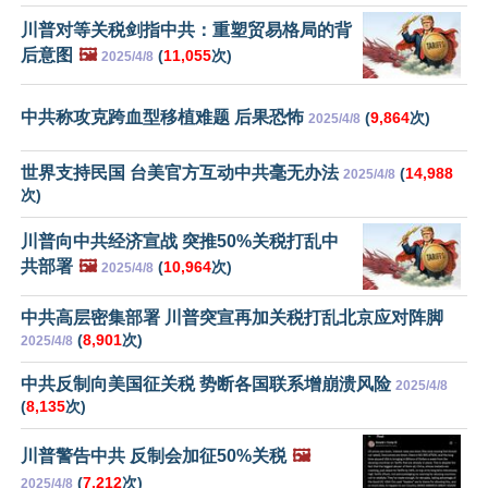
川普对等关税剑指中共：重塑贸易格局的背
后意图
🖼️
(
11,055
次)
2025/4/8
中共称攻克跨血型移植难题 后果恐怖
(
9,864
次)
2025/4/8
世界支持民国 台美官方互动中共毫无办法
(
14,988
2025/4/8
次)
川普向中共经济宣战 突推50%关税打乱中
共部署
🖼️
(
10,964
次)
2025/4/8
中共高层密集部署 川普突宣再加关税打乱北京应对阵脚
(
8,901
次)
2025/4/8
中共反制向美国征关税 势断各国联系增崩溃风险
2025/4/8
(
8,135
次)
川普警告中共 反制会加征50%关税
🖼️
(
7,212
次)
2025/4/8