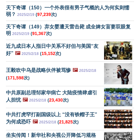
天下奇谭（150）一个外表很有男子气概的人为何实则懦
弱？
(
97,239
次)
2025/2/19
天下奇谭（149）弃女婴遭天雷击毙 成全婢女盲妻双眼复
明
(
91,367
次)
2025/2/19
近九成日本人指日中关系不好但与美国“友
好”
🖼️
(
15,152
次)
2025/2/18
王毅吹中乌是战略伙伴被骂惨
🖼️
2025/2/18
(
171,598
次)
中共原副总理邹家华病亡 大陆疫情肆虐引
人担忧
🖼️
(
23,430
次)
2025/2/18
中共打虎罕打副国级以上 “没有铁帽子王”
为何成恐吓
🖼️
(
21,825
次)
2025/2/18
坐实传闻！新华社和央视公开降低习规格