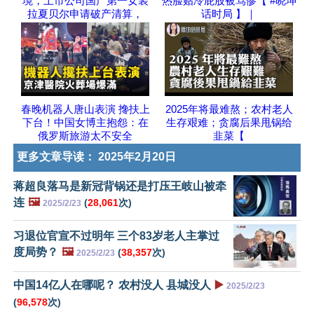
境，上市公司国产第一女装
热脸贴冷屁股被骂惨【 #晓坤
拉夏贝尔申请破产清算，
话时局 】｜
春晚机器人唐山表演 搀扶上
2025年将最难熬；农村老人
下台！中国女博主抱怨：在
生存艰难；贪腐后果甩锅给
俄罗斯旅游太不安全
韭菜【
更多文章导读：
2025年2月20日
蒋超良落马是新冠背锅还是打压王岐山被牵
连
🖼️
(
28,061
次)
2025/2/23
习退位官宣不过明年 三个83岁老人主掌过
度局势？
🖼️
(
38,357
次)
2025/2/23
中国14亿人在哪呢？ 农村没人 县城没人
▶️
2025/2/23
(
96,578
次)