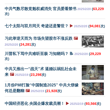
中共气数尽散党魁权威消失 官员爱看禁书
(
63,229
2025/2/20
次)
七个太阳与双月同天 奇迹还是警世？
▶️
(
94,081
次)
2025/2/20
习此举逆天而为 市场失望股市不涨反跌
🖼️
(
24,281
次)
2025/2/20
川普私下骂中共难听至极 习知晓吗？ 📝
(
29,229
2025/2/20
次)
中共又推出一“战天”术 逼婚以祸乱社会未
来
🖼️
(
23,298
次)
2025/2/19
1月份PMI打脸“中国制造2025” 中共大饼缘
何总是翻糊
🖼️
(
21,928
次)
2025/2/19
中国经济恶化 央国企爆发裁员潮！
▶️
(
93,566
次)
2025/2/19