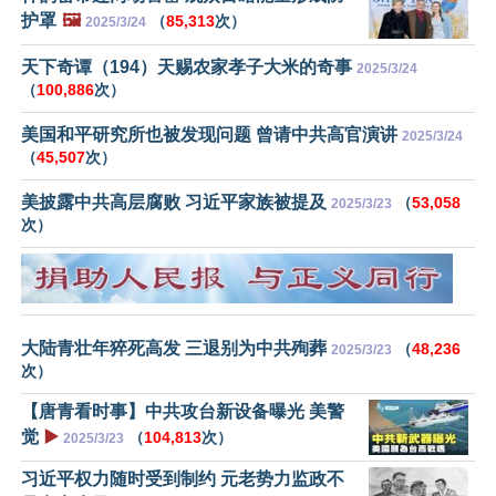
护罩
🖼️
（
85,313
次）
2025/3/24
天下奇谭（194）天赐农家孝子大米的奇事
2025/3/24
（
100,886
次）
美国和平研究所也被发现问题 曾请中共高官演讲
2025/3/24
（
45,507
次）
美披露中共高层腐败 习近平家族被提及
（
53,058
2025/3/23
次）
大陆青壮年猝死高发 三退别为中共殉葬
（
48,236
2025/3/23
次）
【唐青看时事】中共攻台新设备曝光 美警
觉
▶️
（
104,813
次）
2025/3/23
习近平权力随时受到制约 元老势力监政不