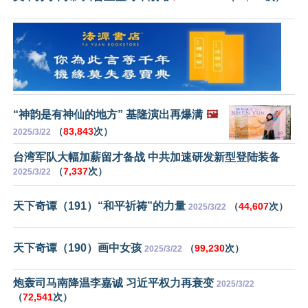
“神韵是有神仙的地方” 基隆演出再爆满
🖼️
（
83,843
次）
2025/3/22
台湾军队大幅加薪留才备战 中共加速研发新型登陆装备
（
7,337
次）
2025/3/22
天下奇谭（191）“和平祈祷”的力量
（
44,607
次）
2025/3/22
天下奇谭（190）画中女孩
（
99,230
次）
2025/3/22
炮轰司马南降温李嘉诚 习近平权力再衰变
2025/3/22
（
72,541
次）