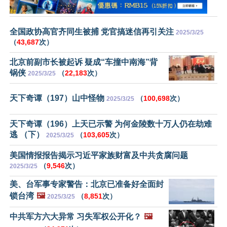
全国政协高官齐同生被捕 党官搞迷信再引关注
2025/3/25
（
43,687
次）
北京前副市长被起诉 疑成“车撞中南海”背
锅侠
（
22,183
次）
2025/3/25
天下奇谭（197）山中怪物
（
100,698
次）
2025/3/25
天下奇谭（196）上天已示警 为何金陵数十万人仍在劫难
逃 （下）
（
103,605
次）
2025/3/25
美国情报报告揭示习近平家族财富及中共贪腐问题
（
9,546
次）
2025/3/25
美、台军事专家警告：北京已准备好全面封
锁台湾
🖼️
（
8,851
次）
2025/3/25
中共军方六大异常 习失军权公开化？
🖼️