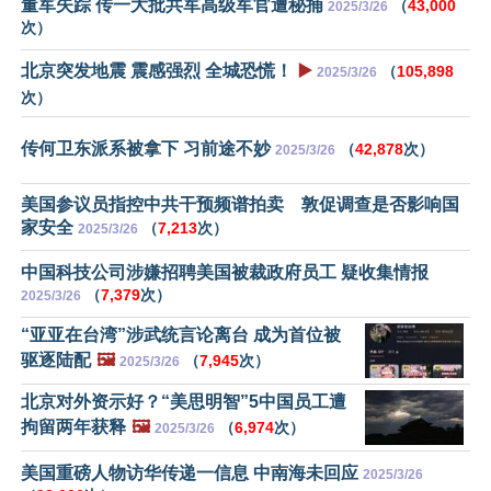
董军失踪 传一大批共军高级军官遭秘捕
（
43,000
2025/3/26
次）
北京突发地震 震感强烈 全城恐慌！
▶️
（
105,898
2025/3/26
次）
传何卫东派系被拿下 习前途不妙
（
42,878
次）
2025/3/26
美国参议员指控中共干预频谱拍卖 敦促调查是否影响国
家安全
（
7,213
次）
2025/3/26
中国科技公司涉嫌招聘美国被裁政府员工 疑收集情报
（
7,379
次）
2025/3/26
“亚亚在台湾”涉武统言论离台 成为首位被
驱逐陆配
🖼️
（
7,945
次）
2025/3/26
北京对外资示好？“美思明智”5中国员工遭
拘留两年获释
🖼️
（
6,974
次）
2025/3/26
美国重磅人物访华传递一信息 中南海未回应
2025/3/26