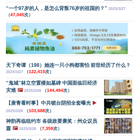
“一个97岁的人，是怎么背叛76岁的祖国的？”
2025/3/27
（
47,045
次）
天下奇谭（198）她连一只小狗都害怕 前世经历了什么？
（
122,415
次）
2025/3/27
“鬼城”林立空置楼如墓碑 中国面临巨经济
灾难
🖼️
（
144,494
次）
2025/3/26
【唐青看时事】中共锁台阴招全套曝光
▶️
（
103,688
次）
2025/3/26
神韵再临纽约市 各级政要褒奖：州众议员
篇
🖼️
（
7,359
次）
2025/3/26