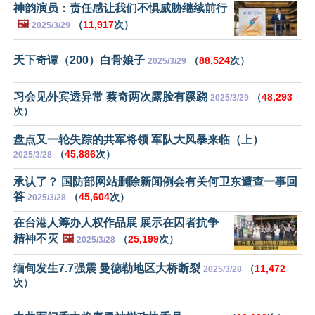
神韵演员：责任感让我们不惧威胁继续前行
🖼️
（
11,917
次）
2025/3/29
天下奇谭（200）白骨娘子
（
88,524
次）
2025/3/29
习会见外宾透异常 蔡奇两次露脸有蹊跷
（
48,293
2025/3/29
次）
盘点又一轮失踪的共军将领 军队大风暴来临（上）
（
45,886
次）
2025/3/28
承认了？ 国防部网站删除新闻例会有关何卫东遭查一事回
答
（
45,604
次）
2025/3/28
在台港人筹办人权作品展 展示在囚者抗争
精神不灭
🖼️
（
25,199
次）
2025/3/28
缅甸发生7.7强震 曼德勒地区大桥断裂
（
11,472
2025/3/28
次）