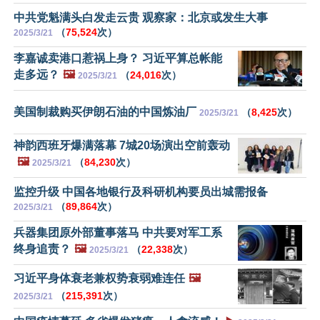
中共党魁满头白发走云贵 观察家：北京或发生大事
（
75,524
次）
2025/3/21
李嘉诚卖港口惹祸上身？ 习近平算总帐能
走多远？
🖼️
（
24,016
次）
2025/3/21
美国制裁购买伊朗石油的中国炼油厂
（
8,425
次）
2025/3/21
神韵西班牙爆满落幕 7城20场演出空前轰动
🖼️
（
84,230
次）
2025/3/21
监控升级 中国各地银行及科研机构要员出城需报备
（
89,864
次）
2025/3/21
兵器集团原外部董事落马 中共要对军工系
终身追责？
🖼️
（
22,338
次）
2025/3/21
习近平身体衰老兼权势衰弱难连任
🖼️
（
215,391
次）
2025/3/21