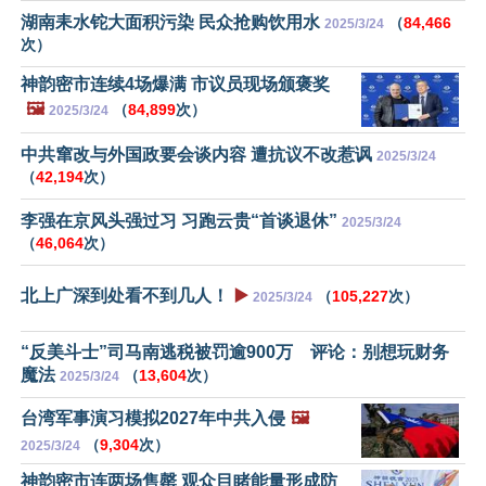
湖南耒水铊大面积污染 民众抢购饮用水
（
84,466
2025/3/24
次）
神韵密市连续4场爆满 市议员现场颁褒奖
🖼️
（
84,899
次）
2025/3/24
中共窜改与外国政要会谈内容 遭抗议不改惹讽
2025/3/24
（
42,194
次）
李强在京风头强过习 习跑云贵“首谈退休”
2025/3/24
（
46,064
次）
北上广深到处看不到几人！
▶️
（
105,227
次）
2025/3/24
“反美斗士”司马南逃税被罚逾900万 评论：别想玩财务
魔法
（
13,604
次）
2025/3/24
台湾军事演习模拟2027年中共入侵
🖼️
（
9,304
次）
2025/3/24
神韵密市连两场售罄 观众目睹能量形成防