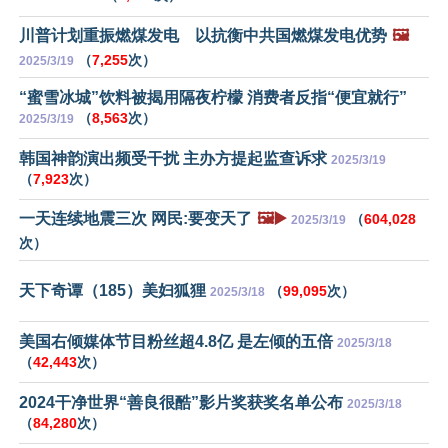
川普计划重振燃煤发电 以抗衡中共国燃煤发电优势
🖼️
（
7,255
次）
2025/3/19
“蜜雪冰城”饮料被揭用隔夜柠檬 消费者反指“便宜就行”
（
8,563
次）
2025/3/19
韩国神韵演出频受干扰 主办方提起监查诉求
2025/3/19
（
7,923
次）
一天连续地震三次 网民:要变天了
🖼️▶️
（
604,028
2025/3/19
次）
天下奇谭（185）美妇狐狸
（
99,095
次）
2025/3/18
美国右倾媒体节目粉丝超4.8亿 是左倾的五倍
2025/3/18
（
42,443
次）
2024干净世界“善良很酷”影片奖获奖名单公布
2025/3/18
（
84,280
次）