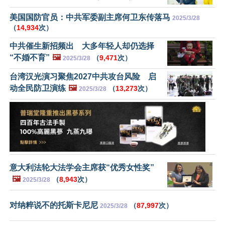
美国国防官员：中共军委副主席何卫东传落马
2025/3/28
（
14,934
次）
中共催生新招频出 大多年轻人却仍选择
“不婚不育”
🖼️
（
9,471
次）
2025/3/28
台湾汉光演习聚焦2027中共攻台风险 启
动全民防卫演练
🖼️
（
13,273
次）
2025/3/28
意大利法轮大法学会主席获“优秀女性奖”
🖼️
（
8,943
次）
2025/3/28
对纳粹说不的托斯卡尼尼
（
87,997
次）
2025/3/28