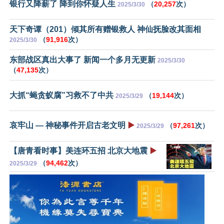
银行又降薪了 降到你怀疑人生
（
20,257
次）
2025/3/30
天下奇谭（201）倾其所有赠银救人 神仙抚脸改其面相
（
91,916
次）
2025/3/30
东部战区真出大事了 新闻一个多月无更新
2025/3/30
（
47,135
次）
大抓“蝇贪蚁腐”习救不了中共
（
19,144
次）
2025/3/29
哀牢山 — 神秘事件开启古老文明
▶️
（
97,261
次）
2025/3/29
【唐青看时事】美连环五招 北京大地震
▶️
（
94,462
次）
2025/3/29