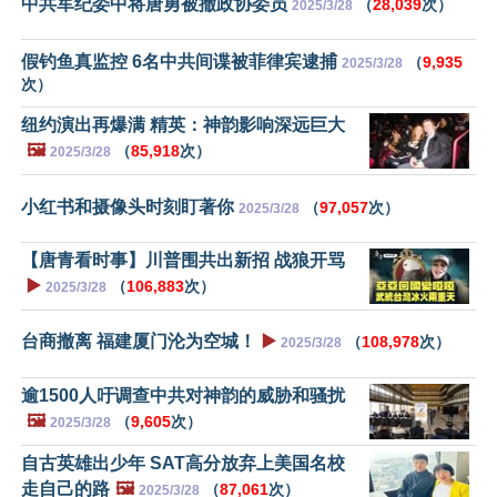
中共军纪委中将唐勇被撤政协委员
（
28,039
次）
2025/3/28
假钓鱼真监控 6名中共间谍被菲律宾逮捕
（
9,935
2025/3/28
次）
纽约演出再爆满 精英：神韵影响深远巨大
🖼️
（
85,918
次）
2025/3/28
小红书和摄像头时刻盯著你
（
97,057
次）
2025/3/28
【唐青看时事】川普围共出新招 战狼开骂
▶️
（
106,883
次）
2025/3/28
台商撤离 福建厦门沦为空城！
▶️
（
108,978
次）
2025/3/28
逾1500人吁调查中共对神韵的威胁和骚扰
🖼️
（
9,605
次）
2025/3/28
自古英雄出少年 SAT高分放弃上美国名校
走自己的路
🖼️
（
87,061
次）
2025/3/28