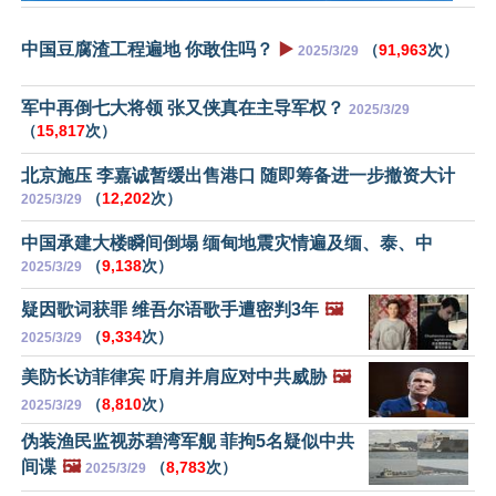
中国豆腐渣工程遍地 你敢住吗？
▶️
（
91,963
次）
2025/3/29
军中再倒七大将领 张又侠真在主导军权？
2025/3/29
（
15,817
次）
北京施压 李嘉诚暂缓出售港口 随即筹备进一步撤资大计
（
12,202
次）
2025/3/29
中国承建大楼瞬间倒塌 缅甸地震灾情遍及缅、泰、中
（
9,138
次）
2025/3/29
疑因歌词获罪 维吾尔语歌手遭密判3年
🖼️
（
9,334
次）
2025/3/29
美防长访菲律宾 吁肩并肩应对中共威胁
🖼️
（
8,810
次）
2025/3/29
伪装渔民监视苏碧湾军舰 菲拘5名疑似中共
间谍
🖼️
（
8,783
次）
2025/3/29