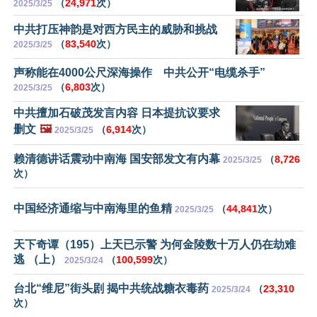
（
24,971
次）
2025/3/25
中共打压神韵是对西方民主的威胁和挑战
（
83,540
次）
2025/3/25
声称能在4000公尺深海操作 中共公开“电缆杀手”
（
6,803
次）
2025/3/25
中共擅加石破茂发言内容 日本提抗议要求
删文
🖼️
（
6,914
次）
2025/3/25
赖清德讲话震动中南海 国安部发文有内幕
（
8,726
2025/3/25
次）
中国经济通缩与中南海里的鱼精
（
44,841
次）
2025/3/25
天下奇谭（195）上天已示警 为何金陵数十万人仍在劫难
逃 （上）
（
100,599
次）
2025/3/24
台北“维尼”街头剧 揭中共统战糖衣毒药
（
23,310
2025/3/24
次）