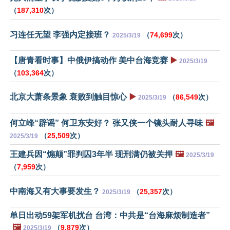
（
187,310
次）
习连任无望 李强内定接班？
（
74,699
次）
2025/3/19
【唐青看时事】中俄伊搞动作 美中台海竞赛
▶️
2025/3/19
（
103,364
次）
北京大萧条景象 衰败到触目惊心
▶️
（
86,549
次）
2025/3/19
何立峰“辟谣” 何卫东安好？ 张又侠一个镜头耐人寻味
🖼️
（
25,509
次）
2025/3/19
王建兵因“煽颠”罪判囚3年半 现刑满仍被关押
🖼️
2025/3/19
（
7,959
次）
中南海又有大事要发生？
（
25,357
次）
2025/3/19
单日出动59架军机扰台 台湾：中共是“台海麻烦制造者”
🖼️
（
9,879
次）
2025/3/19