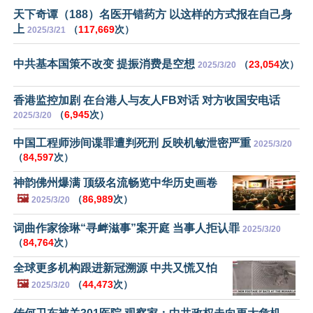
天下奇谭（188）名医开错药方 以这样的方式报在自己身
上
（
117,669
次）
2025/3/21
中共基本国策不改变 提振消费是空想
（
23,054
次）
2025/3/20
香港监控加剧 在台港人与友人FB对话 对方收国安电话
（
6,945
次）
2025/3/20
中国工程师涉间谍罪遭判死刑 反映机敏泄密严重
2025/3/20
（
84,597
次）
神韵佛州爆满 顶级名流畅览中华历史画卷
🖼️
（
86,989
次）
2025/3/20
词曲作家徐琳“寻衅滋事”案开庭 当事人拒认罪
2025/3/20
（
84,764
次）
全球更多机构跟进新冠溯源 中共又慌又怕
🖼️
（
44,473
次）
2025/3/20