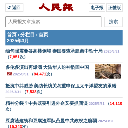
↺ 返回 
电子报
正體版
首页
分栏目
首页
›
›
:
2025年3月
缅甸强震曼谷高楼倒塌 泰国要查承建商中铁十局
2025/3/31
（
7,851
次）
多伦多演出再爆满 大陆华人盼神韵回中国
🖼️
（
84,471
次）
2025/3/31
抵抗中共威胁 美防长访关岛重申保卫太平洋盟友的承诺
（
7,538
次）
2025/3/31
精神分裂？中共既要引进外企又要抓间谍
（
14,110
2025/3/31
次）
豆腐渣建筑和豆腐渣军队凸显中共政权之脆弱
2025/3/31
（
15,343
次）