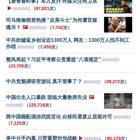
【唐青看时事】军方反扑 外媒关注何卫东
▶️
（
87,821
次）
2025/3/22
司马南偷税登热搜 “反美斗士”为何遭官媒
痛斥？
🖼️
（
7,742
次）
2025/3/22
中共吹嘘返乡创业近1300万人 网友：1300万人找不到工
作呗
（
7,455
次）
2025/3/22
整风再起？习近平考察云贵重提“八项规定”
2025/3/22
（
23,705
次）
中共党魁调研变游玩 真不管事了？
（
29,272
次）
2025/3/22
中国出生人口暴跌 面临大量教师失业
🖼️
（
125,718
次）
2025/3/22
两中国籍配偶涉武统言论 台移民署废止居留许可
2025/3/22
（
7,125
次）
美中分手内幕 川普重塑对华战略
▶️
（
85,175
次）
2025/3/22