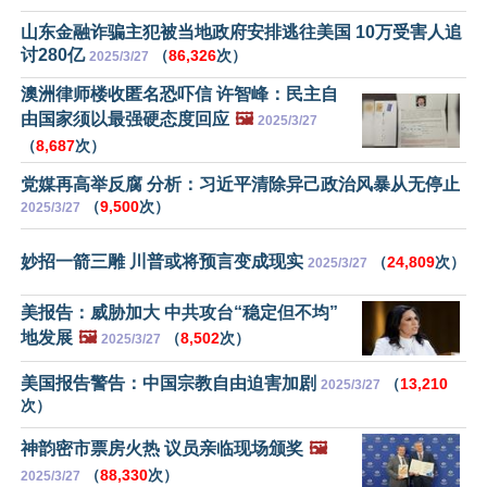
山东金融诈骗主犯被当地政府安排逃往美国 10万受害人追
讨280亿
（
86,326
次）
2025/3/27
澳洲律师楼收匿名恐吓信 许智峰：民主自
由国家须以最强硬态度回应
🖼️
2025/3/27
（
8,687
次）
党媒再高举反腐 分析：习近平清除异己政治风暴从无停止
（
9,500
次）
2025/3/27
妙招一箭三雕 川普或将预言变成现实
（
24,809
次）
2025/3/27
美报告：威胁加大 中共攻台“稳定但不均”
地发展
🖼️
（
8,502
次）
2025/3/27
美国报告警告：中国宗教自由迫害加剧
（
13,210
2025/3/27
次）
神韵密市票房火热 议员亲临现场颁奖
🖼️
（
88,330
次）
2025/3/27