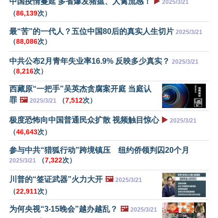
中国疫情蔓延 多省爆发猪瘟、人禽流感！
▶️
2025/3/21
（
86,139
次）
最“苦”的一代人？五位中国80后的真实人生切片
2025/3/21
（
88,086
次）
中共公布2月青年失业率16.9% 反映多少真实？
2025/3/21
（
8,216
次）
西藏原“一把手”吴英杰贪腐案开庭 当庭认
罪
🖼️
（
7,512
次）
2025/3/21
极度恐怖向中国普通民众扩散 视频触目惊心
▶️
2025/3/21
（
46,643
次）
参与中共“猎狐行动”跨境镇压 纽约侨领判囚20个月
（
7,322
次）
2025/3/21
川普的“签证武器”火力大开
🖼️
2025/3/21
（
22,911
次）
为何央视“3‧15晚会”越办越乱？
🖼️
2025/3/21