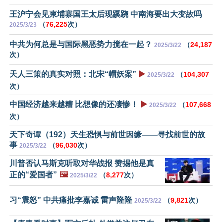
王沪宁会见柬埔寨国王太后现蹊跷 中南海要出大变故吗
（
76,225
次）
2025/3/23
中共为何总是与国际黑恶势力搅在一起？
（
24,187
2025/3/22
次）
天人三策的真实对照：北宋“帽妖案”
▶️
（
104,307
2025/3/22
次）
中国经济越来越糟 比想像的还凄惨！
▶️
（
107,668
2025/3/22
次）
天下奇谭（192）天生恐惧与前世因缘——寻找前世的故
事
（
96,030
次）
2025/3/22
川普否认马斯克听取对华战报 赞掦他是真
正的“爱国者”
🖼️
（
8,277
次）
2025/3/22
习“震怒” 中共痛批李嘉诚 雷声隆隆
（
9,821
次）
2025/3/22