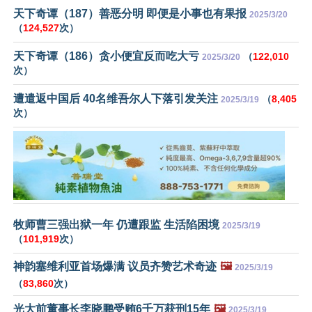
天下奇谭（187）善恶分明 即便是小事也有果报
2025/3/20
（
124,527
次）
天下奇谭（186）贪小便宜反而吃大亏
（
122,010
2025/3/20
次）
遭遣返中国后 40名维吾尔人下落引发关注
（
8,405
2025/3/19
次）
牧师曹三强出狱一年 仍遭跟监 生活陷困境
2025/3/19
（
101,919
次）
神韵塞维利亚首场爆满 议员齐赞艺术奇迹
🖼️
2025/3/19
（
83,860
次）
光大前董事长李晓鹏受贿6千万获刑15年
🖼️
2025/3/19