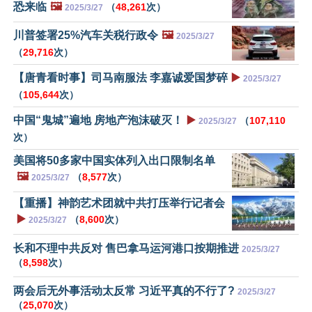
恐来临
🖼️
（
48,261
次）
2025/3/27
川普签署25%汽车关税行政令
🖼️
2025/3/27
（
29,716
次）
【唐青看时事】司马南服法 李嘉诚爱国梦碎
▶️
2025/3/27
（
105,644
次）
中国“鬼城”遍地 房地产泡沫破灭！
▶️
（
107,110
2025/3/27
次）
美国将50多家中国实体列入出口限制名单
🖼️
（
8,577
次）
2025/3/27
【重播】神韵艺术团就中共打压举行记者会
▶️
（
8,600
次）
2025/3/27
长和不理中共反对 售巴拿马运河港口按期推进
2025/3/27
（
8,598
次）
两会后无外事活动太反常 习近平真的不行了?
2025/3/27
（
25,070
次）