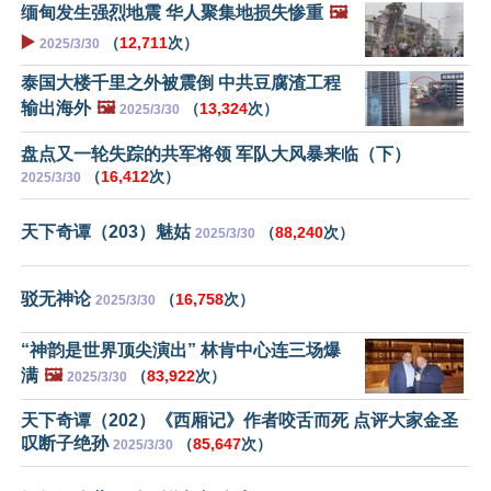
缅甸发生强烈地震 华人聚集地损失惨重
🖼️
▶️
（
12,711
次）
2025/3/30
泰国大楼千里之外被震倒 中共豆腐渣工程
输出海外
🖼️
（
13,324
次）
2025/3/30
盘点又一轮失踪的共军将领 军队大风暴来临（下）
（
16,412
次）
2025/3/30
天下奇谭（203）魅姑
（
88,240
次）
2025/3/30
驳无神论
（
16,758
次）
2025/3/30
“神韵是世界顶尖演出” 林肯中心连三场爆
满
🖼️
（
83,922
次）
2025/3/30
天下奇谭（202）《西厢记》作者咬舌而死 点评大家金圣
叹断子绝孙
（
85,647
次）
2025/3/30