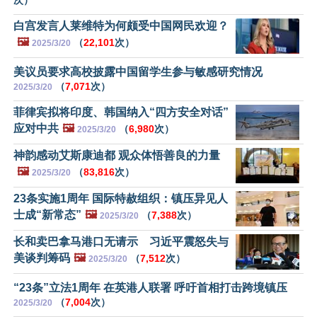
白宫发言人莱维特为何颇受中国网民欢迎？
🖼️
（
22,101
次）
2025/3/20
美议员要求高校披露中国留学生参与敏感研究情况
（
7,071
次）
2025/3/20
菲律宾拟将印度、韩国纳入“四方安全对话”
应对中共
🖼️
（
6,980
次）
2025/3/20
神韵感动艾斯康迪都 观众体悟善良的力量
🖼️
（
83,816
次）
2025/3/20
23条实施1周年 国际特赦组织：镇压异见人
士成“新常态”
🖼️
（
7,388
次）
2025/3/20
长和卖巴拿马港口无请示 习近平震怒失与
美谈判筹码
🖼️
（
7,512
次）
2025/3/20
“23条”立法1周年 在英港人联署 呼吁首相打击跨境镇压
（
7,004
次）
2025/3/20