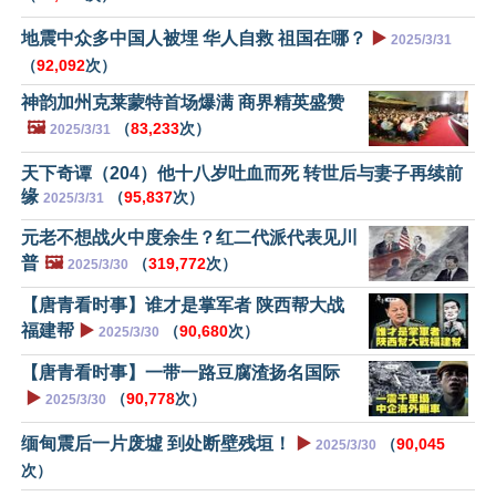
地震中众多中国人被埋 华人自救 祖国在哪？
▶️
2025/3/31
（
92,092
次）
神韵加州克莱蒙特首场爆满 商界精英盛赞
🖼️
（
83,233
次）
2025/3/31
天下奇谭（204）他十八岁吐血而死 转世后与妻子再续前
缘
（
95,837
次）
2025/3/31
元老不想战火中度余生？红二代派代表见川
普
🖼️
（
319,772
次）
2025/3/30
【唐青看时事】谁才是掌军者 陕西帮大战
福建帮
▶️
（
90,680
次）
2025/3/30
【唐青看时事】一带一路豆腐渣扬名国际
▶️
（
90,778
次）
2025/3/30
缅甸震后一片废墟 到处断壁残垣！
▶️
（
90,045
2025/3/30
次）