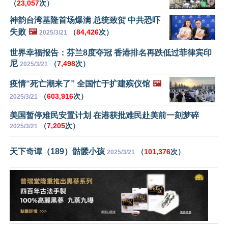
（
23,057
次）
神韵台湾基隆首场爆满 总统致贺 中共恐吓
失败
🖼️
（
84,426
次）
2025/3/21
世界幸福报告：芬兰8度夺冠 香港排名再跌低过菲律宾印
尼
（
7,498
次）
2025/3/21
疫情“死亡潮来了” 全国忙于扩建殡仪馆
🖼️
（
603,916
次）
2025/3/21
美国暂停难民安置计划 在港获批难民赴美前一刻梦碎
（
7,205
次）
2025/3/21
天下奇谭（189）骷髅小孩
（
101,376
次）
2025/3/21