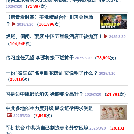
传何卫东被关301医院 观察家：中共政权走向更大危机
（
71,387
次）
2025/3/20
【唐青看时事】美俄精诚合作 川习会泡汤
？
▶️
（
101,896
次）
2025/3/20
烂尾、倒闭、荒废 中国五星级酒店正被抛弃！
▶️
2025/3/20
（
104,945
次）
传习连任无望 李强将接下烂摊子
（
78,903
次）
2025/3/20
一份“被失踪”名单眼花撩乱 它说明了什么？
2025/3/20
（
25,418
次）
习身边中组部长消失 徐麟能否高升？
（
24,761
次）
2025/3/20
中共多地催生力度升级 民众避孕需求受阻
🖼️
（
7,648
次）
2025/3/20
军机扰台 中共为自己制造更多外交困境
（
28,131
2025/3/20
次）