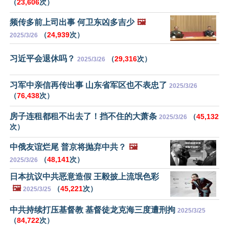
（
23,606
次）
频传多前上司出事 何卫东凶多吉少
🖼️
（
24,939
次）
2025/3/26
习近平会退休吗？
（
29,316
次）
2025/3/26
习军中亲信再传出事 山东省军区也不表忠了
2025/3/26
（
76,438
次）
房子连租都租不出去了！挡不住的大萧条
（
45,132
2025/3/26
次）
中俄友谊烂尾 普京将抛弃中共？
🖼️
（
48,141
次）
2025/3/26
日本抗议中共恶意造假 王毅披上流氓色彩
🖼️
（
45,221
次）
2025/3/25
中共持续打压基督教 基督徒龙克海三度遭刑拘
2025/3/25
（
84,722
次）