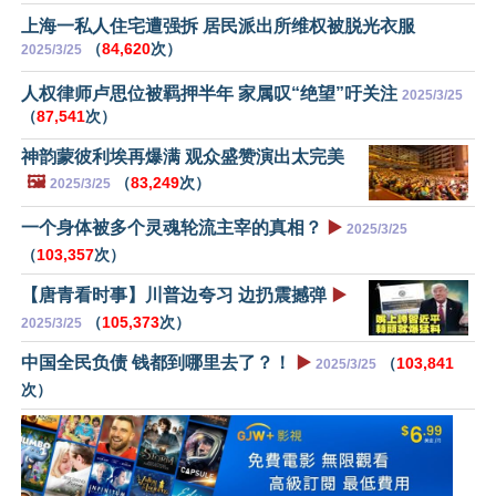
上海一私人住宅遭强拆 居民派出所维权被脱光衣服
（
84,620
次）
2025/3/25
人权律师卢思位被羁押半年 家属叹“绝望”吁关注
2025/3/25
（
87,541
次）
神韵蒙彼利埃再爆满 观众盛赞演出太完美
🖼️
（
83,249
次）
2025/3/25
一个身体被多个灵魂轮流主宰的真相？
▶️
2025/3/25
（
103,357
次）
【唐青看时事】川普边夸习 边扔震撼弹
▶️
（
105,373
次）
2025/3/25
中国全民负债 钱都到哪里去了？！
▶️
（
103,841
2025/3/25
次）