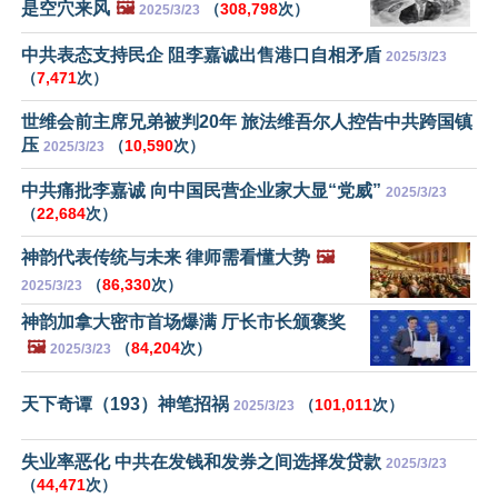
是空穴来风
🖼️
（
308,798
次）
2025/3/23
中共表态支持民企 阻李嘉诚出售港口自相矛盾
2025/3/23
（
7,471
次）
世维会前主席兄弟被判20年 旅法维吾尔人控告中共跨国镇
压
（
10,590
次）
2025/3/23
中共痛批李嘉诚 向中国民营企业家大显“党威”
2025/3/23
（
22,684
次）
神韵代表传统与未来 律师需看懂大势
🖼️
（
86,330
次）
2025/3/23
神韵加拿大密市首场爆满 厅长市长颁褒奖
🖼️
（
84,204
次）
2025/3/23
天下奇谭（193）神笔招祸
（
101,011
次）
2025/3/23
失业率恶化 中共在发钱和发券之间选择发贷款
2025/3/23
（
44,471
次）