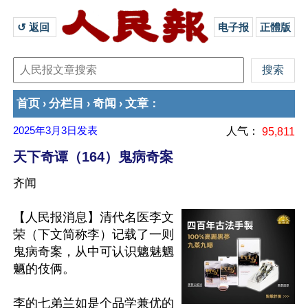
↺ 返回 
电子报
正體版
首页
分栏目
奇闻
文章
›
›
›
：
2025年3月3日
发表
人气：
95,811
天下奇谭（164）鬼病奇案
齐闻
【人民报消息】清代名医李文
荣（下文简称李）记载了一则
鬼病奇案，从中可认识魑魅魍
魉的伎俩。

李的七弟兰如是个品学兼优的