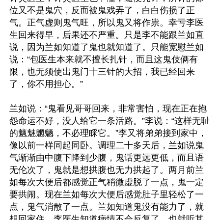
位又不是鬼穴，反而被鬼戏弄了，白白伤损了正
气。正气虚则鬼气旺，所以鬼又将作祟。幸亏李医
生回来得早，后果还不严重。只是李不能跟兰如直
说，因为兰如知道了鬼也就知道了。只能宽慰兰如
说：“包医生本来就不擅长扎针，而且这鬼伎俩有
限，也无须使出鬼门十三针的大招，我已经回来
了，你不用担心。”

兰如说：“鬼看见哥哥回来，非常害怕，现在正在抱
怨命运不好，没人给它一条活路。”李说：“这样无耻
的魑魅魍魉，不必理睬它。”李又将弟弟接到家中，
像以前一样同起同卧。调理二十多天后，兰如说鬼
气渐渐由中腹下降到少腹，鬼话更远更低，而且语
无伦次了，鬼就是想拱腹也无力拱起了。两月前兰
如每次大便后都感觉正气稍微虚脱了一点，鬼一定
要拱闹。现在兰如每次大便后感觉肚子里轻松了一
点，鬼气消散了一点。兰如知道鬼没有能力了，就
想回家住。李医生知道病情不会反复了，也就听其