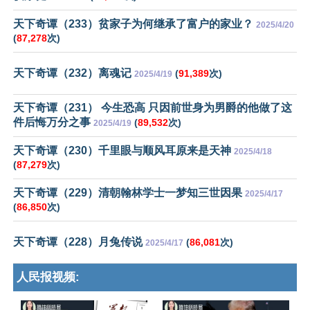
天下奇谭（233）贫家子为何继承了富户的家业？
2025/4/20
(
87,278
次)
天下奇谭（232）离魂记
(
91,389
次)
2025/4/19
天下奇谭（231） 今生恐高 只因前世身为男爵的他做了这
件后悔万分之事
(
89,532
次)
2025/4/19
天下奇谭（230）千里眼与顺风耳原来是天神
2025/4/18
(
87,279
次)
天下奇谭（229）清朝翰林学士一梦知三世因果
2025/4/17
(
86,850
次)
天下奇谭（228）月兔传说
(
86,081
次)
2025/4/17
人民报视频: