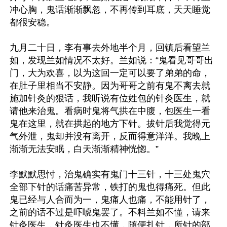
冲心胸，鬼话渐渐飘忽，不再传到耳底，天天睡觉
都很安稳。

九月二十日，李有事去外地半个月，回镇后看望兰
如，发现兰如情况不太好。兰如说：“鬼看见哥哥出
门，大为欢喜，以为这回一定可以要了弟弟的命，
在肚子里相当不安静。因为哥哥之前有鬼不离去就
施加针灸的狠话，我听说有位姓包的针灸医生，就
请他来治鬼。看病时鬼将气拱在中腹，包医生一看
鬼在这里，就在拱起的地方下针。拔针后我觉得元
气外泄，鬼却并没有离开，反而得意洋洋。我晚上
渐渐无法安眠，白天渐渐精神恍惚。”

李默默思忖，治鬼确实有鬼门十三针，十三处鬼穴
全部下针的话痛苦异常，铁打的鬼也得痛死。但此
鬼已经与人合而为一，鬼痛人也痛，不能用针了，
之前的话不过是吓唬鬼罢了。不料兰如不懂，请来
针灸医生，针灸医生也不懂，随便扎针，所针的部