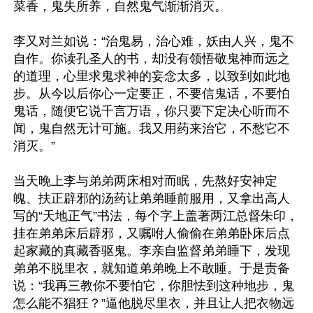
菜香，鬼失所养，自然鬼气渐渐消灭。

李又对兰如说：“治鬼易，治心难，妖由人兴，鬼不
自作。你读孔圣人的书，却没有领悟敬鬼神而远之
的道理，心里求鬼求神的妄念太多，以致到如此地
步。从今以后你心一定要正，不要信鬼话，不要怕
鬼话，随便它说千言万语，你只要下定决心听而不
闻，鬼自然无计可施。我又用药来治它，不愁它不
消灭。”

当天晚上李与弟弟两床相对而眠，先熬好安神定
魄、扶正辟邪的汤药让弟弟睡前服用，又拿出高人
写的“天地正气”书法，每个字上盖著两江总督朱印，
挂在弟弟床后辟邪，又嘱咐人偷偷在弟弟卧床后点
起家藏的真藏香驱鬼。李亲自监督弟弟睡下，发现
弟弟不脱里衣，就知道弟弟晚上不敢睡。于是责备
说：“我再三教你不要怕它，你胆怯到这种地步，鬼
怎么能不猖狂？”逼他脱尽里衣，并且让人把衣物远