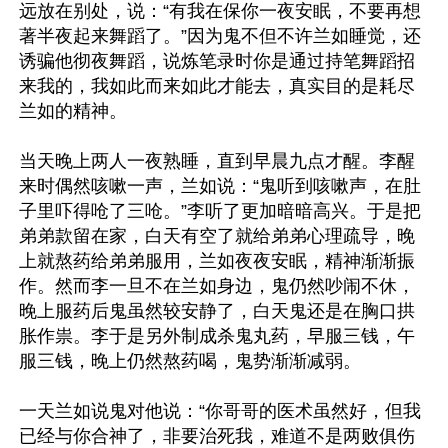
远放在别处，说：“有我在保你一夜安眠，不要再想
著半夜起来舞蹈了。”因为鬼不但不许兰如睡觉，还
诱骗他彻夜舞蹈，说炼笔录时你是通过持笔舞蹈招
来我的，我如此而来如此才能去，真实目的是耗尽
兰如的精神。

当天晚上两人一夜熟睡，直到早晨九点才醒。李醒
来时偶然咳嗽一声，兰如说：“鬼听到咳嗽声，在肚
子里吓得呛了三呛。”李听了更加暗暗高兴。于是把
弟弟款留在家，白天有空了就给弟弟心理疏导，晚
上就熬药给弟弟服用，兰如夜夜安眠，精神渐渐振
作。然而李一旦不在兰如身边，鬼仍然吵闹不休，
晚上服药后鬼虽然较安静了，白天鬼还是在胸口拱
胀作祟。李于是另外制成杀鬼丸药，早服三钱，午
服三钱，晚上仍然熬药喝，鬼势渐渐减弱。

一天兰如说鬼对他说：“你哥哥的医术虽然好，但我
已经与你合神了，非要治死我，难道不是两败俱伤