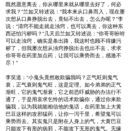
既然愿意离去，你从哪里来就从哪里去好了，何必
求我？”兰如又转述说：“我本来从口鼻而入，现在屡
次想从口鼻挣脱出去，竟钻不出去，怎么办呢？”李
说：“清窍不能走就走浊窍，也可以离去，你这种东
西还怕污秽吗？”几天后兰如又转述说：“你哥哥吩咐
可以走浊窍，确实是条出路，我这时也顾不得嫌污
秽了，但我屡次想从浊窍挣脱出去也出不去，求求
你哥哥在药里加点药，让我可以乘势而去，感激不
尽！”

李笑道：“小鬼头竟然敢欺骗我吗？正气旺则鬼气
衰，正气衰则鬼气旺，这是定理。如今弟弟的正气
渐旺，它的鬼气渐衰，它之前恐吓威胁的办法行不
通了，于是用哀求乞怜的话术欺骗你，通过你来欺
骗我，以为我就能相信他的鬼话，在药里加上大黄
巴豆这样的攻邪猛药，让你一泻千里，希望鬼可以
乘势而去。其实鬼只是附在人身上的气，大黄巴豆
只能攻下有形的病邪，不能攻下无形的鬼气。无缘