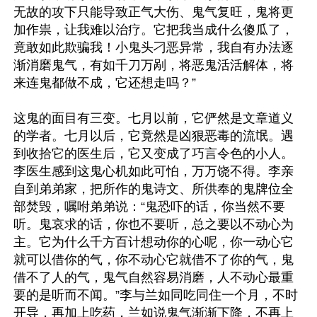
无故的攻下只能导致正气大伤、鬼气复旺，鬼将更
加作祟，让我难以治疗。它把我当成什么傻瓜了，
竟敢如此欺骗我！小鬼头刁恶异常，我自有办法逐
渐消磨鬼气，有如千刀万剐，将恶鬼活活解体，将
来连鬼都做不成，它还想走吗？”

这鬼的面目有三变。七月以前，它俨然是文章道义
的学者。七月以后，它竟然是凶狠恶毒的流氓。遇
到收拾它的医生后，它又变成了巧言令色的小人。
李医生感到这鬼心机如此可怕，万万饶不得。李亲
自到弟弟家，把所作的鬼诗文、所供奉的鬼牌位全
部焚毁，嘱咐弟弟说：“鬼恐吓的话，你当然不要
听。鬼哀求的话，你也不要听，总之要以不动心为
主。它为什么千方百计想动你的心呢，你一动心它
就可以借你的气，你不动心它就借不了你的气，鬼
借不了人的气，鬼气自然容易消磨，人不动心最重
要的是听而不闻。”李与兰如同吃同住一个月，不时
开导，再加上吃药，兰如说鬼气渐渐下降，不再上