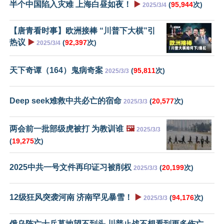
半个中国陷入灾难 上海白昼如夜！
▶️
(
95,944
次)
2025/3/4
【唐青看时事】欧洲接棒 “川普下大棋”引
热议
▶️
(
92,397
次)
2025/3/4
天下奇谭（164）鬼病奇案
(
95,811
次)
2025/3/3
Deep seek难救中共必亡的宿命
(
20,577
次)
2025/3/3
两会前一批部级虎被打 为教训谁
🖼️
2025/3/3
(
19,275
次)
2025中共一号文件再印证习被削权
(
20,199
次)
2025/3/3
12级狂风突袭河南 济南罕见暴雪！
▶️
(
94,176
次)
2025/3/3
俄乌阵亡士兵墓地望不到头 川普止战不想看到更多伤亡