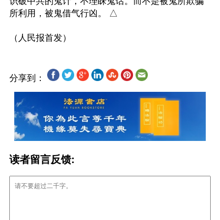
识破中共的鬼计，不理睬鬼话。而不是被鬼所欺骗
所利用，被鬼借气行凶。 △

分享到：
读者留言反馈: