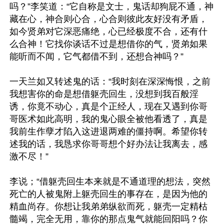
吗？”李笑道：“它自称是文士，鬼话却狗屁不通，神
藏在心，神合则心合，心合则彼此友好没有矛盾，
如今贤弟对它深恶痛绝，心已经极度不合，还有什
么合神！它找你谈话不过是想借你的气，贤弟如果
能听而不闻，它气都借不到，还想合神吗？”

一天兰如又转述鬼的话：“我时刻在深深悔恨，之前
我想害你的命是想借躯壳回生，没想到我百般淫
诱，你竟不动心，真是个正经人，现在又遇到你哥
哥医术如此高明，我的鬼心眼全被他看透了，真是
我前生作孽才陷入这进退两难的僵持啊。希望你转
述我的话，我恳求你哥哥想个好办法让我离去，感
激不尽！”

李说；“借躯壳回生本来就是不通道理的想法，突然
死亡的人被鬼附上躯壳回生的事存在，是因为他的
精血尚存。你想让我弟弟纵欲而死，躯壳一定精枯
髓竭，完全无用，靠你的那点鬼气就能回阳吗？你