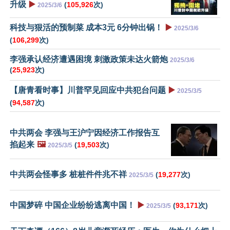
升级
▶️
(
105,926
次)
2025/3/6
科技与狠活的预制菜 成本3元 6分钟出锅！
▶️
2025/3/6
(
106,299
次)
李强承认经济遭遇困境 刺激政策未达火箭炮
2025/3/6
(
25,923
次)
【唐青看时事】川普罕见回应中共犯台问题
▶️
2025/3/5
(
94,587
次)
中共两会 李强与王沪宁因经济工作报告互
掐起来
🖼️
(
19,503
次)
2025/3/5
中共两会怪事多 桩桩件件兆不祥
(
19,277
次)
2025/3/5
中国梦碎 中国企业纷纷逃离中国！
▶️
(
93,171
次)
2025/3/5