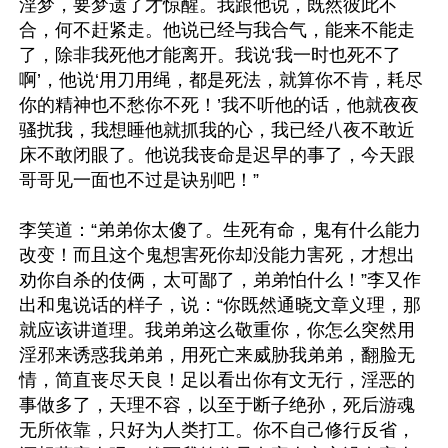
淫梦，要梦遗了才惊醒。我跟他说，既然彼此不
合，何不赶紧走。他说已经与我合气，能来不能走
了，除非我死他才能离开。我说‘我一时也死不了
啊’，他说‘用刀用绳，都是死法，就算你不肯，耗尽
你的精神也不愁你不死！’我不听他的话，他就夜夜
骚扰我，我想睡他就抓我的心，我已经八夜不敢近
床不敢闭眼了。他说我丧命是迟早的事了，今天跟
哥哥见一面也不过是诀别吧！”

李笑道：“弟弟你太傻了。生死有命，鬼有什么能力
改变！而且这个鬼想害死你却没能力害死，才想出
劝你自杀的伎俩，太可鄙了，弟弟怕什么！”李又作
出和鬼说话的样子，说：“你既然通晓文章义理，那
就应该讲道理。我弟弟这么敬重你，你怎么突然用
淫邪来诱惑我弟弟，用死亡来威胁我弟弟，翻脸无
情，简直丧尽天良！足以看出你有文无行，淫恶的
事做多了，天理不容，以至于断子绝孙，死后游魂
无所依靠，只好为人类打工。你不自己修行反省，