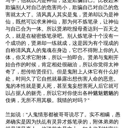
写字，他就以为是神仙，这是欺骗自己。比较起来
欺骗别人对自己的危害尚小，欺骗自己对自己的危
害就太大了。清风真人其实是鬼，贤弟却以为是神
仙，既然可以求来神仙，那为何不炼笔录，让神仙
与自己合为一体。所以贤弟吃报母斋达到一百天之
久，就是在秘密炼笔录吧。别人炼笔录十个没有一
个成功的，贤弟却一练就成，这是因为有个现成的
自称清风真人的鬼魂在身边，它巴不得附上你的人
体，你又求它附体，所以一拍即合。贤弟与鬼刚开
始合作的时候，肯定相处很融洽，所以你觉得太神
奇了，想传给贤侄们。但是鬼附上人体它有什么好
处，时间久了它自然就暴露出想伤害人命的恶意。
鬼的本性就是要人死，甚至鬼妄想害死人后它就可
以占据人的躯壳，所以它对你使出各种魑魅魍魉的
伎俩，无所不用其极。我猜的对吗？”

兰如说：“人鬼情形都被哥哥说尽了。实不相瞒，愚
弟确实是因为扶乩有灵异才炼笔录的，附体弟弟的