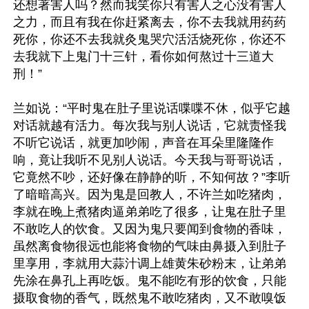
还想著害人吗？然而我笑你只有害人之心没有害人
之力，而且有我在你赶紧离去，你不去我就用药药
死你，你还不去我就灸鬼哭穴活活烧死你，你还不
去我就下上鬼门十三针，看你如何熬过十三道大
刑！”

兰如说：“平时鬼在肚子里说话喋喋不休，似乎它越
对话就越有活力。每次我与别人说话，它就责怪我
不听它说话，就更加吵闹，声音在耳朵里隆隆作
响，竟让我听不见别人说话。今天我与哥哥说话，
它竟然不吵，还好像在静静的听，不知何故？”李听
了暗暗高兴。因为鬼是回教人，不许兰如吃猪肉，
李就在晚上煮猪肉逼弟弟吃了很多，让鬼在肚子里
不敢吃人的饮食。又因为鬼只要闻到食物的香味，
虽然离食物很远也能将食物的气味由鼻摄入到肚子
里享用，李就用大蒜汁调上雄黄朱砂粉末，让弟弟
先涂在鼻孔上再吃饭。鬼不能吃有形的饮食，只能
摄取食物的香气，既然鬼不敢吃猪肉，又不敢嗅饭