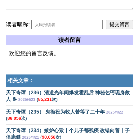
读者暱称:
读者留言
欢迎您的留言反馈。
相关文章：
天下奇谭（236）清道光年间爆发霍乱后 神秘乞丐现身救
人 📝
(
85,231
次)
2025/4/23
天下奇谭（235） 鬼衙役为收人苦等了二十年
2025/4/22
(
86,056
次)
天下奇谭（234）嫉妒心致十个儿子都残疾 改错向善十子
俱康健
(
90,058
次)
2025/4/21