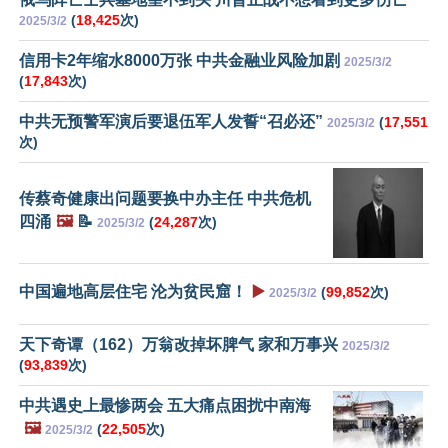
(
18,425
次)
2025/3/2
信用卡2年缩水8000万张 中共金融业风险加剧
2025/3/2
(
17,843
次)
中共无预警军演后要退伍军人发誓“召必还”
(
17,551
2025/3/2
次)
传蔡奇健康出问题要换中办主任 中共危机
四涌
🖼️
📝
(
24,287
次)
2025/3/2
中国遍地高层住宅 沦为贫民窟！
▶️
(
99,852
次)
2025/3/2
天下奇谭（162）万翁改掉坏脾气 家和万事兴
2025/3/2
(
93,839
次)
中共遇史上最惨两会 五大痛点困扰中南海
🖼️
(
22,505
次)
2025/3/2