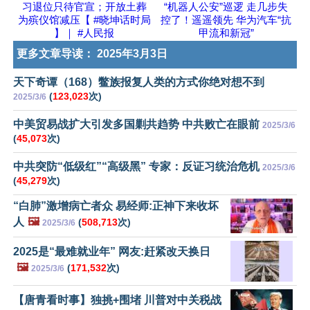
习退位只待官宣；开放土葬
“机器人公安”巡逻 走几步失
为殡仪馆减压【 #晓坤话时局
控了！遥遥领先 华为汽车“抗
】｜ #人民报
甲流和新冠”
更多文章导读：
2025年3月3日
天下奇谭（168）鳖族报复人类的方式你绝对想不到
(
123,023
次)
2025/3/6
中美贸易战扩大引发多国剿共趋势 中共败亡在眼前
2025/3/6
(
45,073
次)
中共突防“低级红”“高级黑” 专家：反证习统治危机
2025/3/6
(
45,279
次)
“白肺”激增病亡者众 易经师:正神下来收坏
人
🖼️
(
508,713
次)
2025/3/6
2025是“最难就业年” 网友:赶紧改天换日
🖼️
(
171,532
次)
2025/3/6
【唐青看时事】独挑+围堵 川普对中关税战