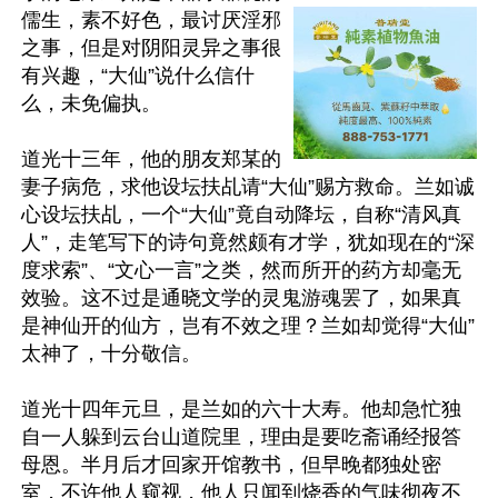
儒生，素不好色，最讨厌淫邪
之事，但是对阴阳灵异之事很
有兴趣，“大仙”说什么信什
么，未免偏执。

道光十三年，他的朋友郑某的
妻子病危，求他设坛扶乩请“大仙”赐方救命。兰如诚
心设坛扶乩，一个“大仙”竟自动降坛，自称“清风真
人”，走笔写下的诗句竟然颇有才学，犹如现在的“深
度求索”、“文心一言”之类，然而所开的药方却毫无
效验。这不过是通晓文学的灵鬼游魂罢了，如果真
是神仙开的仙方，岂有不效之理？兰如却觉得“大仙”
太神了，十分敬信。

道光十四年元旦，是兰如的六十大寿。他却急忙独
自一人躲到云台山道院里，理由是要吃斋诵经报答
母恩。半月后才回家开馆教书，但早晚都独处密
室，不许他人窥视，他人只闻到烧香的气味彻夜不