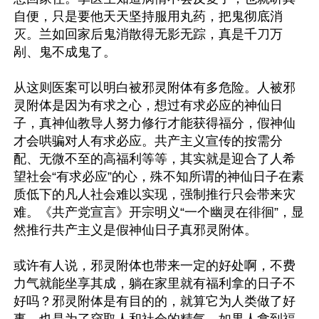
自便，只是要他天天坚持服用丸药，把鬼彻底消
灭。兰如回家后鬼消散得无影无踪，真是千刀万
剐、鬼不成鬼了。

从这则医案可以明白被邪灵附体有多危险。人被邪
灵附体是因为有求之心，想过有求必应的神仙日
子，真神仙教导人努力修行才能获得福分，假神仙
才会哄骗对人有求必应。共产主义宣传的按需分
配、无微不至的高福利等等，其实就是迎合了人希
望社会“有求必应”的心，殊不知所谓的神仙日子在素
质低下的凡人社会难以实现，强制推行只会带来灾
难。《共产党宣言》开宗明义“一个幽灵在徘徊”，显
然推行共产主义是假神仙日子真邪灵附体。

或许有人说，邪灵附体也带来一定的好处啊，不费
力气就能坐享其成，躺在家里就有福利拿的日子不
好吗？邪灵附体是有目的的，就算它为人类做了好