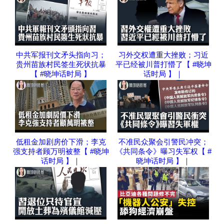
中共军报刊文矛头指向习；
习外交权遭重大挫败；习近
贵州苗族村民签生死状抗暴
平已经被川普打懵了【 #晓坤
【 #晓坤话时局 】
话时局 】｜
低租金加剧房价下滑；李克
不准民众聚会引警民冲突；
强支持者顾万明被整【 #晓坤
《共同条令》曝习失军权【 #
话时局 】｜
晓坤话时局 】｜