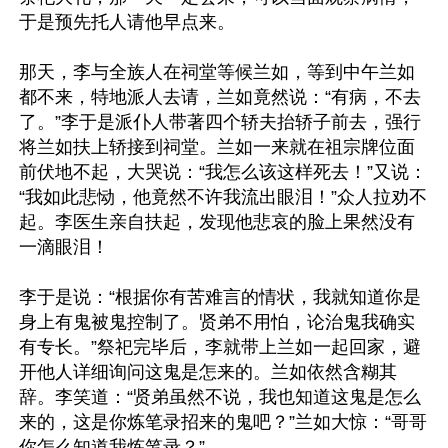
于是预先托人请他早点来。

那天，李与全族人在祠堂等候兰如，等到中午兰如
都不来，特地派人去请，兰如竟然说：“有病，不去
了。”李于是派仆人带著四个轿夫抬轿子前去，强行
将兰如扶上轿接到祠堂。兰如一来就在祖宗牌位面
前伏地不起，大哭说：“我怎么该这样死去！”又说：
“我如此悲恸，他竟然不许我流出眼泪！”众人拉劝不
起。李医生亲自扶起，发现他悲哀的脸上果然没有
一滴眼泪！

李于是说：“根据你有苦难言的情状，我就知道你是
身上有鬼被鬼控制了。贤弟不用怕，论治鬼我确实
有专长。”祭祀完毕后，李就带上兰如一起回家，避
开他人详细询问这鬼是怎来的。兰如依然含糊其
辞。李笑道：“贤弟虽然不说，我也知道这鬼是怎么
来的，这是你炼笔录招来的鬼吧？”兰如大惊：“哥哥
你怎么知道我炼笔录？”
