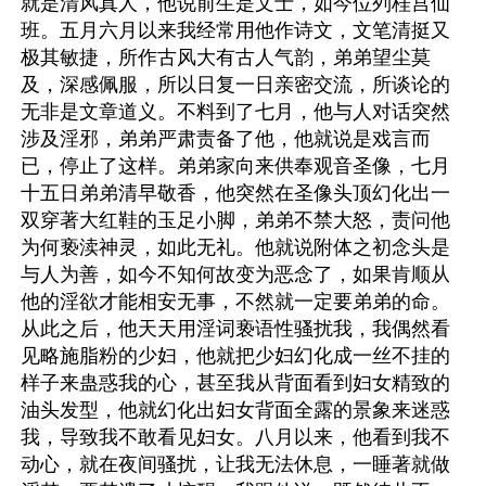
就是清风真人，他说前生是文士，如今位列桂宫仙
班。五月六月以来我经常用他作诗文，文笔清挺又
极其敏捷，所作古风大有古人气韵，弟弟望尘莫
及，深感佩服，所以日复一日亲密交流，所谈论的
无非是文章道义。不料到了七月，他与人对话突然
涉及淫邪，弟弟严肃责备了他，他就说是戏言而
已，停止了这样。弟弟家向来供奉观音圣像，七月
十五日弟弟清早敬香，他突然在圣像头顶幻化出一
双穿著大红鞋的玉足小脚，弟弟不禁大怒，责问他
为何亵渎神灵，如此无礼。他就说附体之初念头是
与人为善，如今不知何故变为恶念了，如果肯顺从
他的淫欲才能相安无事，不然就一定要弟弟的命。
从此之后，他天天用淫词亵语性骚扰我，我偶然看
见略施脂粉的少妇，他就把少妇幻化成一丝不挂的
样子来蛊惑我的心，甚至我从背面看到妇女精致的
油头发型，他就幻化出妇女背面全露的景象来迷惑
我，导致我不敢看见妇女。八月以来，他看到我不
动心，就在夜间骚扰，让我无法休息，一睡著就做