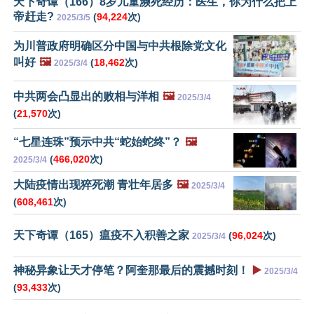
天下奇谭（166）8岁儿童濒死经历：医生，你为什么把上
帝赶走?
(
94,224
次)
2025/3/5
为川普政府明确区分中国与中共根除党文化
叫好
🖼️
(
18,462
次)
2025/3/4
中共两会凸显出的败相与洋相
🖼️
2025/3/4
(
21,570
次)
“七星连珠”预示中共“蛇始蛇终”？
🖼️
(
466,020
次)
2025/3/4
大陆疫情出现猝死潮 青壮年居多
🖼️
2025/3/4
(
608,461
次)
天下奇谭（165）瘟疫不入积善之家
(
96,024
次)
2025/3/4
神秘异象让天才停笔？阿奎那最后的震撼时刻！
▶️
2025/3/4
(
93,433
次)