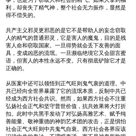
事，也是为了窃取人和社会的精气。如果人拿到福
利，却丧失了精气神，整个社会无力振作，显然是
得不偿失的。

共产主义邪灵更邪恶的是它不是帮助人的妄念窃取
人的精气的普通邪灵，它是害人的魔鬼，目的是残
害人命和窃取国家。一旦得势就会丢下友善的面
具，变成凶恶的流氓。一旦濒临绝境它又会甜言蜜
语，但害人的本性永远不变。只有彻底铲除它才是
正确的。

从医案中还可以领悟到正气旺则鬼气衰的道理。中
共已经向全世界暴露了它的流氓本质，反制中共已
经成为西方社会共识。然而，如果西方社会不注重
弘扬社会正气和坚守普世价值，抗共效果将大打折
扣。此时中共黑手发动了对弘扬高雅艺术、赋予纯
善能量、敬神重德的神韵艺术团的攻击，正是惧怕
社会正气大旺则中共鬼气自衰。西方社会各界应该