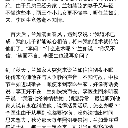
绝。由于兄弟已经分家，兰如续弦的妻子又年轻，
不懂这些事，两三个小儿女更不懂事，听任兰如乱
来。李医生竟然毫不知情。

一百天后，兰如满面春风，遇到李说：“我道术已
成，我的儿子都能诚心相信，将来我的道术就传给
他们了。”李问：“什么道术呢？”兰如说：“你又不
信。”笑而不言。李医生也没再多问了。

到了秋天，兰如家人突然来说兰如往往彻夜不眠，
还传来仿佛他在与人争吵的声音，不知何故。中秋
节兰如进城敬香，顺便来到李医生家，好像有话要
说，李正好不在，兰如怏怏而去。李医生回来听妻
子说：“我看七爷神情恍惚，消瘦异常，最近听到他
家人说有鬼在纠缠他，说得活灵活现，怎么办呢？”
李医生由于从早到晚都要诊病，没办法抽出时间，
思来想去，秋分那天每年照例要祭祠，兰如最注重
祭祀大礼，那一天一定会来，可以当面观察病情，