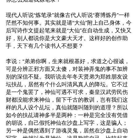
现代人听说“炼笔录”就像古代人听说“赛博炼丹”一样
茫然不知何事。其实就是请“大仙”附上自己身体，今
后写诗作文提起笔来就是“大仙”在自动生成，又快又
好，别人都说你是大文豪大天才。这样好的创作助
手，天下有几个读书人不想要？

李说：“弟弟你啊，生来就根基好，求道之心很诚，
可是分辨正邪方面又太傻，对装神弄鬼的事不加辨
别的深信不疑。我听说去年冬天贤弟为郑姓朋友设
坛扶乩，居然有个什么叫清风真人的降坛。它不过
是一个鬼罢了，神仙可遇不可求，秦皇汉武劳民伤
财都没能求来神仙，留下千古的教训，岂有我们这
样的凡人设个乩坛，真仙就随叫随到的道理？所以
如今的扶乩请神多半是两种：一种是完全没有凭借
的胡说，自己假托神仙在沙盘上写字，这是骗人；
另一种是偶然遇到了游魂灵鬼，居然在沙盘上自动