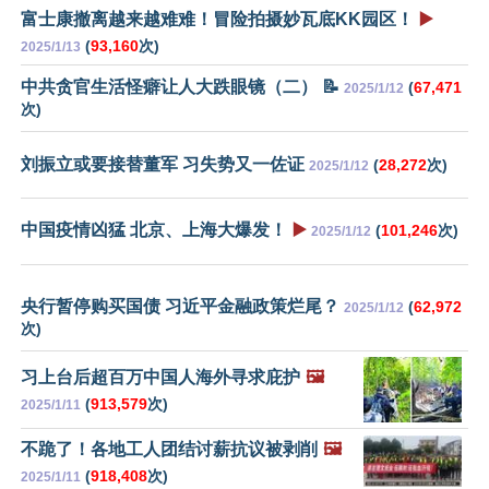
富士康撤离越来越难难！冒险拍摄妙瓦底KK园区！
▶️
(
93,160
次)
2025/1/13
中共贪官生活怪癖让人大跌眼镜（二） 📝
(
67,471
2025/1/12
次)
刘振立或要接替董军 习失势又一佐证
(
28,272
次)
2025/1/12
中国疫情凶猛 北京、上海大爆发！
▶️
(
101,246
次)
2025/1/12
央行暂停购买国债 习近平金融政策烂尾？
(
62,972
2025/1/12
次)
习上台后超百万中国人海外寻求庇护
🖼️
(
913,579
次)
2025/1/11
不跪了！各地工人团结讨薪抗议被剥削
🖼️
(
918,408
次)
2025/1/11