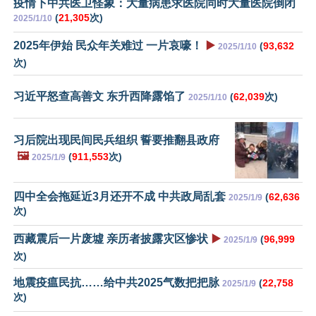
疫情下中共医卫怪象：大量病患求医院同时大量医院倒闭
(
21,305
次)
2025/1/10
2025年伊始 民众年关难过 一片哀嚎！
▶️
(
93,632
2025/1/10
次)
习近平怒查高善文 东升西降露馅了
(
62,039
次)
2025/1/10
习后院出现民间民兵组织 誓要推翻县政府
🖼️
(
911,553
次)
2025/1/9
四中全会拖延近3月还开不成 中共政局乱套
(
62,636
2025/1/9
次)
西藏震后一片废墟 亲历者披露灾区惨状
▶️
(
96,999
2025/1/9
次)
地震疫瘟民抗……给中共2025气数把把脉
(
22,758
2025/1/9
次)