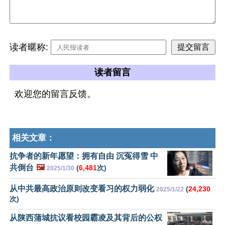
读者暱称:
读者留言
欢迎您的留言反馈。
相关文章：
抗争者的新年愿望：拥有自由 沉冤得雪 中
共倒台
🖼️
(
6,481
次)
2025/1/30
从中共最高政治原则改变看习的权力弱化
(
24,230
2025/1/22
次)
从陕西蒲城抗议看校园霸凌及其背后的公权