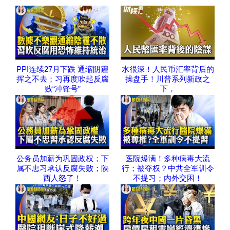
PPI连续27月下跌 通缩阴霾
水很深！人民币汇率背后的
挥之不去；习再度吹起反腐
操盘手！川普系列新政之
败“冲锋号”
下，
公务员加薪为巩固政权；下
医院爆满！多种病毒大流
属不忠习承认反腐失败；陕
行；被夺权？中共全军训令
西人怒了！
不提习；内外交困！