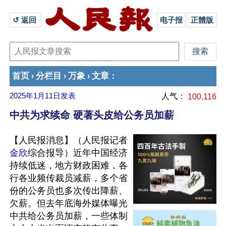
↺ 返回 
电子报
正體版
首页
分栏目
万象
文章
›
›
›
：
2025年1月11日
发表
人气：
100,116
中共为求续命 硬著头皮给公务员加薪
【人民报消息】（人民报记者
金欣
综合报导）近年中国经济
持续低迷，地方财政困难，各
行各业频传裁员减薪，多个省
份的公务员也多次传出降薪、
欠薪。但去年底海外媒体曝光
中共给公务员加薪，一些体制