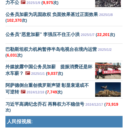
力不公
🖼️
(
9,975
次)
2025/1/9
公务员加薪为巩固政权 负面效果甚过正面效果
2025/1/8
(
102,370
次)
公务员“恶意加薪” 李强压不住王小洪
(
22,201
次)
2025/1/7
巴勒斯坦权力机构暂停半岛电视台在境内运营
2025/1/2
(
6,031
次)
外媒披露中国公务员加薪 提振消费还是杯
水车薪？
🖼️
(
9,037
次)
2025/1/1
阿萨德倒台重创俄罗斯声望 彰显衰退或不
可逆转
🖼️
(
7,749
次)
2024/12/18
习近平高调纪念乔石 再释权力不稳信号
(
73,919
2024/12/17
次)
人民报视频: