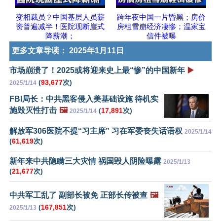
变相裁员？中国基层人员薪
跨年夜中国一片昏黑；房价
资普遍减半！医院现断崖式
房租雪崩经济凄惨；温家宝
降薪潮；
信件被曝
更多文章导读：
2025年1月11日
市场崩溃了！2025或将迎来史上最“惨”的中国新年
▶️
(
93,677
次)
2025/1/14
FBI局长：中共黑客侵入美基础设施 待机实
施毁灭性打击
🖼️
(
17,891
次)
2025/1/14
解放军306医院不提“习主席” 习在军委丧失话语权
2025/1/14
(
61,619
次)
新年来中共隐瞒三大灾情 祸国毁人阴险曝露
2025/1/13
(
21,677
次)
中共军工乱了 副部长被免 正部长传被查
🖼️
(
167,851
次)
2025/1/13