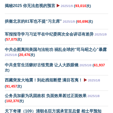
揭秘2025 你无法忽视的预言
▶️
(
93,010
次)
2025/1/9
拱衞北京的81军也不提“习主席”
(
60,696
次)
2025/1/9
军报报导学习习近平在中纪委两次全会讲话有差异
2025/1/9
(
57,075
次)
中共企图离间美国与法轮功 祸乱全球的“司马昭之心”暴露
(
20,476
次)
2025/1/8
中共贪官生活癖好古怪荒唐 让人大跌眼镜
(
61,937
2025/1/8
次)
西藏突发大地震！到处残垣断壁 满目苍夷！
▶️
2025/1/8
(
91,457
次)
公务员加薪为巩固政权 负面效果甚过正面效果
2025/1/8
(
102,370
次)
天下奇谭（109）清朝名臣方观承官至总督 相士早预知