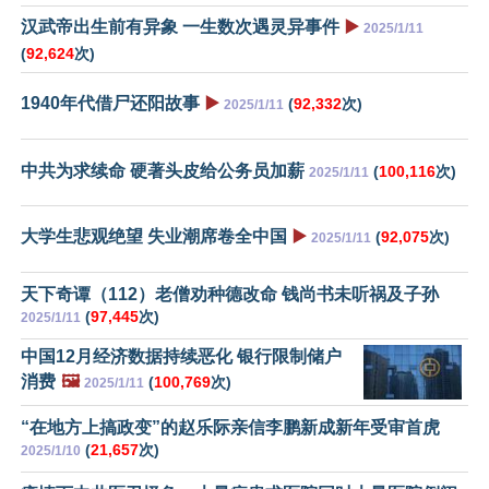
汉武帝出生前有异象 一生数次遇灵异事件
▶️
2025/1/11
(
92,624
次)
1940年代借尸还阳故事
▶️
(
92,332
次)
2025/1/11
中共为求续命 硬著头皮给公务员加薪
(
100,116
次)
2025/1/11
大学生悲观绝望 失业潮席卷全中国
▶️
(
92,075
次)
2025/1/11
天下奇谭（112）老僧劝种德改命 钱尚书未听祸及子孙
(
97,445
次)
2025/1/11
中国12月经济数据持续恶化 银行限制储户
消费
🖼️
(
100,769
次)
2025/1/11
“在地方上搞政变”的赵乐际亲信李鹏新成新年受审首虎
(
21,657
次)
2025/1/10