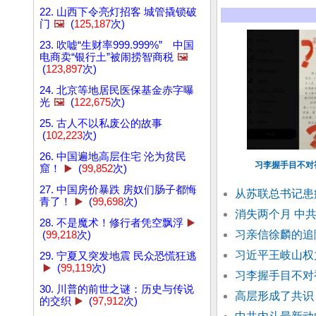
22. 山西下令亮灯招客 城管撬锁破
门
🖼️
(
125,187
次)
23. 吹嘘“生财率999.999%” 中国
电商卖“银行土”被闹捞智商税
🖼️
(
123,897
次)
24. 北京等地居民医保基金赤字曝
光
🖼️
(
122,675
次)
25. 古人不以私废公的故事
(
102,223
次)
26. 中国遍地高层住宅 沦为贫民
习李握手目不对
窟！
▶️
(
99,852
次)
27. 中国房价暴跌 房奴们肠子都悔
从苏联总书记患
青了！
▶️
(
99,698
次)
消失两个月 中
28. 不是魔术！修行者凭空飘浮
▶️
习亲信徐麟的追
(
99,218
次)
习近平王岐山权
29. 宁夏又突发地震 民众恐慌狂逃
▶️
(
99,119
次)
习李握手目不对
30. 川普的前世之谜：历史与传说
高层形成了共识
的交织
▶️
(
97,912
次)