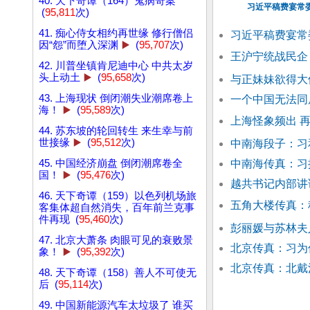
40. 天下奇谭（164）鬼病奇案
习近平稿费宴常
(
95,811
次)
41. 痴心侍女相约再世缘 修行僧侣
习近平稿费宴常
因“怨”而堕入深渊
▶️
(
95,707
次)
王沪宁统战民企
42. 川普坐镇肯尼迪中心 中共太岁
头上动土
▶️
(
95,658
次)
与正妹妹欲得大
43. 上海现状 倒闭潮失业潮席卷上
一个中国无法同
海！
▶️
(
95,589
次)
上海怪象频出 
44. 苏东坡的轮回转生 来生幸与前
世接缘
▶️
(
95,512
次)
中南海段子：习
45. 中国经济崩盘 倒闭潮席卷全
中南海传真：习
国！
▶️
(
95,476
次)
越共书记内部讲
46. 天下奇谭（159）以色列机场旅
五角大楼传真：
客集体超自然消失，百年前兰克事
件再现 (
95,460
次)
彭丽媛与苏林夫
47. 北京大萧条 肉眼可见的衰败景
北京传真：习为
象！
▶️
(
95,392
次)
北京传真：北戴
48. 天下奇谭（158）善人不可使无
后 (
95,114
次)
49. 中国新能源汽车太垃圾了 谁买