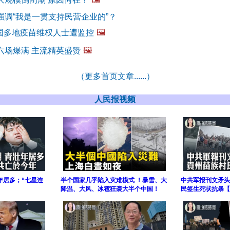
强调“我是一贯支持民营企业的”？
中国多地疫苗维权人士遭监控
🖼️
六场爆满 主流精英盛赞
🖼️
（更多首页文章......）
人民报视频
年居多；“七星连
半个国家几乎陷入灾难模式 ！暴雪、大
中共军报刊文矛头
降温、大风、冰雹狂袭大半个中国！
民签生死状抗暴【 