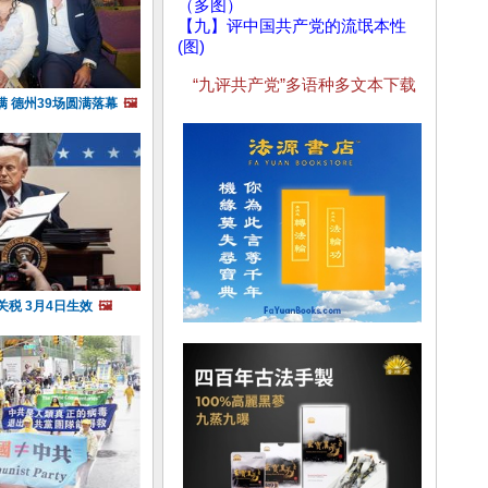
（多图）
【九】评中国共产党的流氓本性
(图)
“九评共产党”多语种多文本下载
 德州39场圆满落幕
🖼️
关税 3月4日生效
🖼️