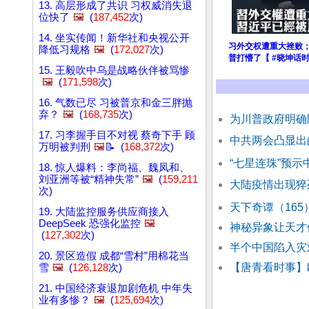
13. 高层形成了共识 习权威消失退
位快了
🖼️
(
187,452
次)
14. 坐实传闻！新华社和央视公开
习外交权遭重大挫败
降低习规格
🖼️
(
172,027
次)
普打懵了【 #晓坤话时
15. 王毅吹中乌是战略伙伴被骂惨
🖼️
(
171,598
次)
16. 气数已尽 习被普京和金三胖抛
弃？
🖼️
(
168,735
次)
为川普政府明确
17. 习李握手目不对视 蔡奇下手 顾
中共两会凸显出
万明被判刑
🖼️
📝 (
168,372
次)
“七星连珠”预示
18. 惊人爆料：李尚福、魏凤和、
刘亚洲等被“精神失常”
🖼️
(
159,211
大陆疫情出现猝
次)
天下奇谭（16
19. 大陆监控服务供应商接入
DeepSeek 恐强化监控
🖼️
神秘异象让天才
(
127,302
次)
半个中国陷入灾
20. 景区造假 成都“雪村”用棉花当
【唐青看时事】欧
雪
🖼️
(
126,128
次)
21. 中国经济衰退加剧危机 中年失
业有多惨？
🖼️
(
125,694
次)