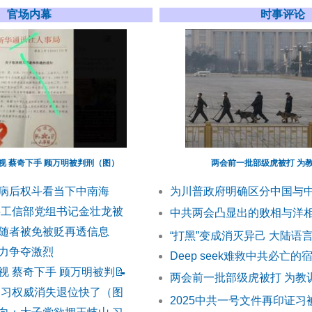
官场内幕
时事评论
视 蔡奇下手 顾万明被判刑（图）
两会前一批部级虎被打 为
病后权斗看当下中南海
为川普政府明确区分中国与
共工信部党组书记金壮龙被
中共两会凸显出的败相与洋
随者被免被贬再透信息
“打黑”变成消灭异己 大陆语
力争夺激烈
Deep seek难救中共必亡的
视 蔡奇下手 顾万明被判
📝
两会前一批部级虎被打 为教
 习权威消失退位快了（图
2025中共一号文件再印证习