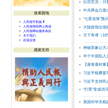
白宫官员：川
中共两会凸显
读者园地
“七星连珠”预
人民报手机版
人民报报纸网上阅读
大陆疫情出现
人民报网站服务条款
天下奇谭（1
关于我们
欢迎反馈
神秘异象让天
感谢支持
半个中国陷入
【唐青看时事】
习近平稿费宴
习近平支持民
“打黑”变成消
美国对华关税