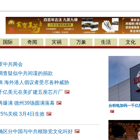
国际
奇闻
灾祸
万象
生活
文化
罩中共两会
调查疑似中共间谍的捐款
缉 海外港人倡议者受尽各种威胁
千亿美元在美扩建五座芯片厂
🖼️
爆满 德州39场圆满落幕
🖼️
台积电加码一千亿
🖼️
5%关税 3月4日生效
🖼️
确区分中国与中共根除党文化叫好
🖼️