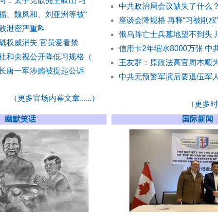
向：太子党欲拥王岐山 习
中共政治局会议缺失了什么？
福、魏凤和、刘亚洲等被“
座谈会降规格 再释“习被削权
败泄密严重
📝
俄乌阵亡士兵墓地望不到头 
魁权威消失 官员爱看禁
信用卡2年缩水8000万张 中
社和央视公开降低习规格（
王友群：原政法高官周本顺
长唐一军涉贿被提起公诉
中共无预警军演后要退伍军人
（更多官场内幕文章......）
（更多时事
幽默笑话
国际新闻