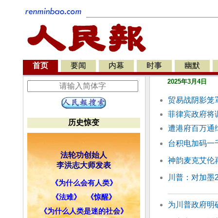
首页
要闻
内幕
时事
幽默
2025年3月4日
贸易战阴影笼
菲律宾政府将
历史惊变
遭港府百万通
台积电加码一
法轮功创始人
神韵麦克艾伦再
李洪志大师发表
川普：对加墨2
《为什么会有人类》
《法难》
《惊醒》
为川普政府明
《为什么人类是迷的社会》