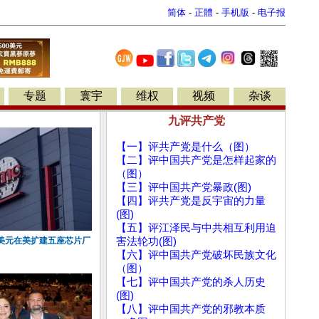
简体
-
正體
-
手机版
-
电子报
专题
寰宇
维权
视频
杂谈
九评共产党
【一】评共产党是什么（图）
【二】评中国共产党是怎样起家的
（图）
【三】评中国共产党暴政(图)
【四】评共产党是反宇宙的力量
(图)
【五】评江泽民与中共相互利用迫
美元在美扩建五座芯片厂
害法轮功(图)
【六】评中国共产党破坏民族文化
（图）
【七】评中国共产党的杀人历史
(图)
【八】评中国共产党的邪教本质