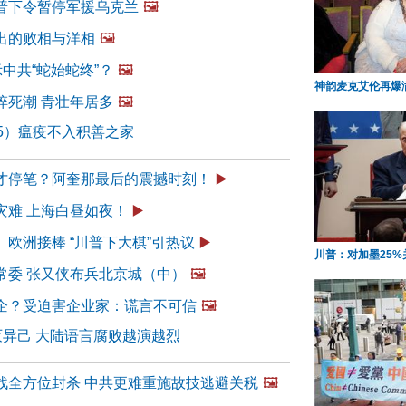
普下令暂停军援乌克兰
🖼️
出的败相与洋相
🖼️
示中共“蛇始蛇终”？
🖼️
神韵麦克艾伦再爆满
猝死潮 青壮年居多
🖼️
65）瘟疫不入积善之家
才停笔？阿奎那最后的震撼时刻！
▶️
灾难 上海白昼如夜！
▶️
欧洲接棒 “川普下大棋”引热议
▶️
川普：对加墨25%
常委 张又侠布兵北京城（中）
🖼️
企？受迫害企业家：谎言不可信
🖼️
灭异己 大陆语言腐败越演越烈
战全方位封杀 中共更难重施故技逃避关税
🖼️