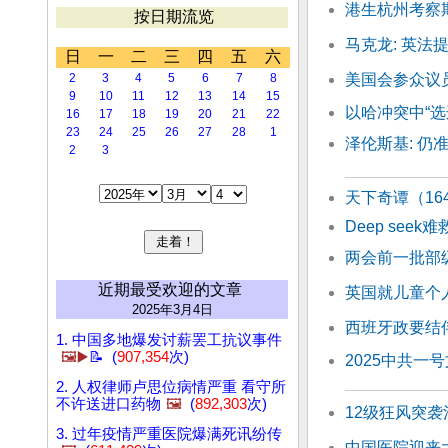
港生杭州考察
按日期流览
马克龙: 英
日
一
二
三
四
五
六
2
3
4
5
6
7
8
美国会参众议
9
10
11
12
13
14
15
以哈冲突中“
16
17
18
19
20
21
22
23
24
25
26
27
28
1
泽伦斯基: 仍
2
3
天下奇谭（16
Deep see
两会前一批部
近期最受欢迎的文章
英国就儿童个人资
2025年3月4日
西班牙政要结
1. 中国多地爆发讨薪罢工抗议事件
🖼️▶️
📝 (
907,354
次)
2025中共一
2. 人权律师卢思位病情严重 看守所
不许送进口药物
🖼️
(
892,303
次)
12级狂风突袭
3. 过年疫情严重医院爆满死讯纷传
中国医院迎来