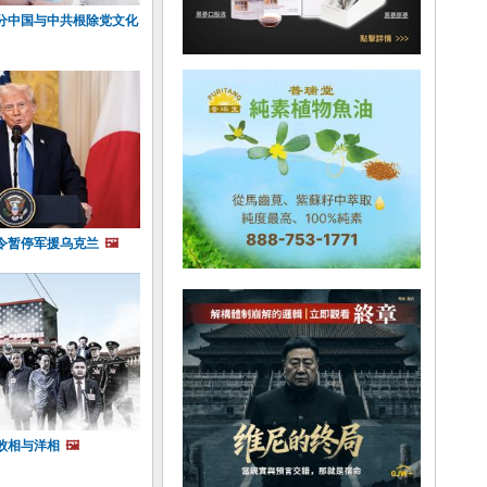
分中国与中共根除党文化
令暂停军援乌克兰
🖼️
败相与洋相
🖼️