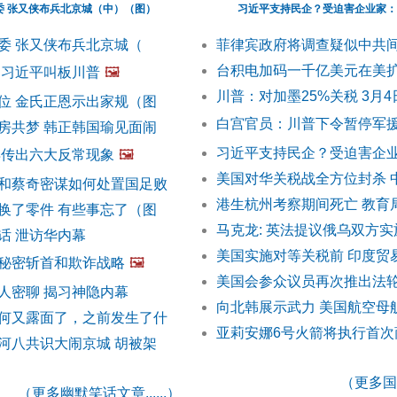
委 张又侠布兵北京城（中）（图）
习近平支持民企？受迫害企业家：
委 张又侠布兵北京城（
菲律宾政府将调查疑似中共
台积电加码一千亿美元在美
 习近平叫板川普
🖼️
川普：对加墨25%关税 3月
位 金氏正恩示出家规（图
白宫官员：川普下令暂停军
房共梦 韩正韩国瑜见面闹
习近平支持民企？受迫害企
再传出六大反常现象
🖼️
美国对华关税战全方位封杀 
和蔡奇密谋如何处置国足败
港生杭州考察期间死亡 教育
换了零件 有些事忘了（图
马克龙: 英法提议俄乌双方
话 泄访华内幕
美国实施对等关税前 印度贸
秘密斩首和欺诈战略
🖼️
美国会参众议员再次推出法
人密聊 揭习神隐内幕
向北韩展示武力 美国航空母
何又露面了，之前发生了什
亚莉安娜6号火箭将执行首次
河八共识大闹京城 胡被架
（更多国际
（更多幽默笑话文章......）