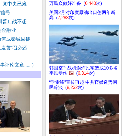
万民众做好准备 (
6,440
次)
 党中央已瘫
”信号
美国2月对印度原油出口创两年新
高 (
7,288
次)
川普止战不想
共金融业
为何成秦城囚徒
发誓“召必还
评论文章......）
韩国空军战机误炸民宅造成10多名
平民受伤
🖼️
(
6,314
次)
“学雷锋”宣传再起 中共官媒造势网
民冷淡 (
8,232
次)