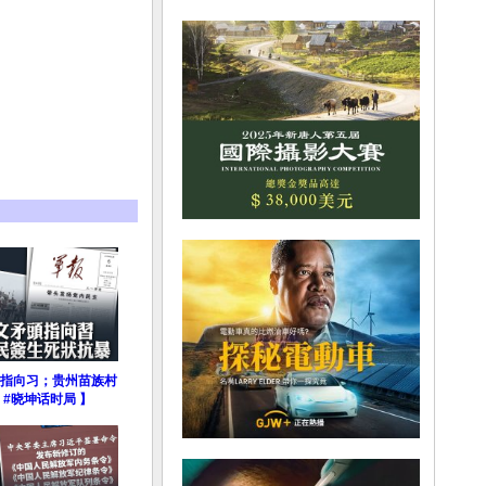
指向习；贵州苗族村
#晓坤话时局 】