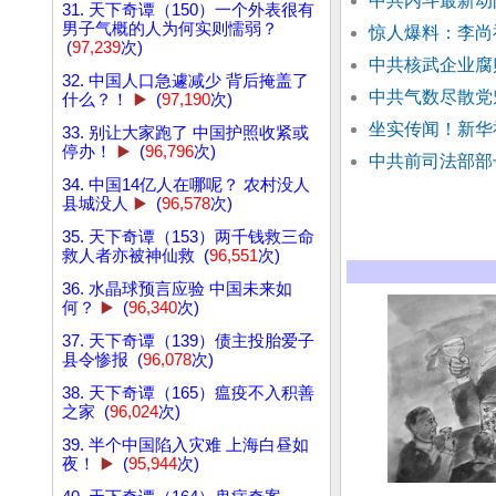
中共内斗最新动
31. 天下奇谭（150）一个外表很有
男子气概的人为何实则懦弱？
惊人爆料：李尚
(
97,239
次)
中共核武企业腐
32. 中国人口急遽减少 背后掩盖了
中共气数尽散党
什么？！
▶️
(
97,190
次)
坐实传闻！新华
33. 别让大家跑了 中国护照收紧或
停办！
▶️
(
96,796
次)
中共前司法部部
34. 中国14亿人在哪呢？ 农村没人
县城没人
▶️
(
96,578
次)
35. 天下奇谭（153）两千钱救三命
救人者亦被神仙救 (
96,551
次)
36. 水晶球预言应验 中国未来如
何？
▶️
(
96,340
次)
37. 天下奇谭（139）债主投胎爱子
县令惨报 (
96,078
次)
38. 天下奇谭（165）瘟疫不入积善
之家 (
96,024
次)
39. 半个中国陷入灾难 上海白昼如
夜！
▶️
(
95,944
次)