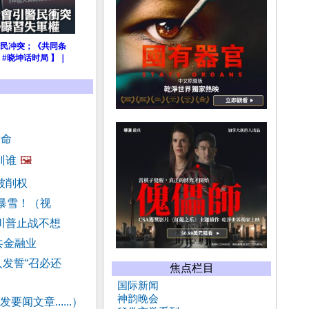
民冲突；《共同条
#晓坤话时局 】｜
宿命
训谁
🖼️
被削权
见暴雪！（视
川普止战不想
共金融业
发誓“召必还
焦点栏目
国际新闻
神韵晚会
要闻文章......）