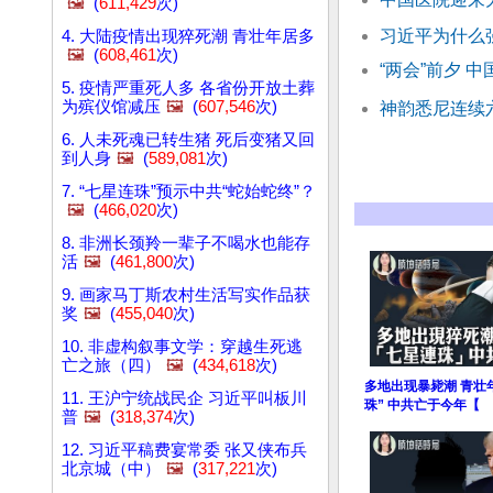
🖼️
(
611,429
次)
习近平为什么
4. 大陆疫情出现猝死潮 青壮年居多
🖼️
(
608,461
次)
“两会”前夕 
5. 疫情严重死人多 各省份开放土葬
为殡仪馆减压
🖼️
(
607,546
次)
神韵悉尼连续
6. 人未死魂已转生猪 死后变猪又回
到人身
🖼️
(
589,081
次)
7. “七星连珠”预示中共“蛇始蛇终”？
🖼️
(
466,020
次)
8. 非洲长颈羚一辈子不喝水也能存
活
🖼️
(
461,800
次)
9. 画家马丁斯农村生活写实作品获
奖
🖼️
(
455,040
次)
10. 非虚构叙事文学：穿越生死逃
亡之旅（四）
🖼️
(
434,618
次)
多地出现暴毙潮 青壮
11. 王沪宁统战民企 习近平叫板川
珠” 中共亡于今年【
普
🖼️
(
318,374
次)
12. 习近平稿费宴常委 张又侠布兵
北京城（中）
🖼️
(
317,221
次)