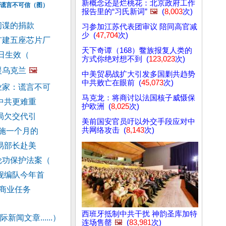
新概念还是烂桃花：北京政府工作
谎言不可信（图）
报告里的“习氏新词”
🖼️
(
8,003
次)
间谍的捐款
习参加江苏代表团审议 陪同高官减
少 (
47,704
次)
扩建五座芯片厂
天下奇谭（168）鳖族报复人类的
4日生效（
方式你绝对想不到 (
123,023
次)
援乌克兰
🖼️
中美贸易战扩大引发多国剿共趋势
中共败亡在眼前 (
45,073
次)
业家：谎言不可
马克龙：将商讨以法国核子威慑保
中共更难重
护欧洲 (
8,025
次)
局欠交代引
美前国安官员吁以外交手段应对中
共网络攻击 (
8,143
次)
实施一个月的
易部长赴美
轮功保护法案（
舰编队今年首
商业任务
西班牙抵制中共干扰 神韵圣库加特
新闻文章......）
连场售罄
🖼️
(
83,981
次)