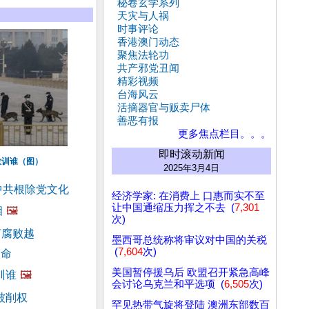
秘卷玄学系列
天灾与人祸
时事评论
香港澳门动态
聚焦法轮功
共产邪党丑闻
精彩视频
台海风云
活摘器官与贩卖尸体
善恶有报
更多焦点栏目。。。
即时滚动新闻
教训谁（图）
2025年3月4日
中共根除党文化
经济学家: 在消费上 口惠而实不至
让中国通缩压力挥之不去 (
7,301
相
🖼️
次)
言腐败越
墨西哥总统称将审议对中国的关税
(
7,604
次)
宿命
美国暂停援乌后 欧盟召开紧急高峰
训谁
🖼️
会讨论乌克兰和平选项 (
6,505
次)
被削权
罕见热带气旋将登陆 澳洲东部数百