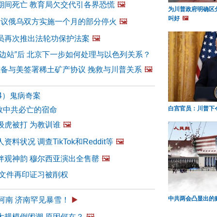
期间死亡 教育局欠交代引各界恐慌
🖼️
为川普政府明确区
叫好
🖼️
法提议俄乌双方实施一个月的部分停火
🖼️
员再次推出法轮功保护法案
🖼️
选边站”后 北京下一步如何处理与以色列关系？
准备与美签署稀土矿产协议 挽救与川普关系
🖼️
4）鬼病奇案
白宫官员：川普下
k难救中共必亡的宿命
级虎被打 为教训谁
🖼️
料状况 调查TikTok和Reddit等
🖼️
伴观神韵 穆尔西亚演出全售罄
🖼️
号文件再印证习被削权
中共两会凸显出的
河南 济南罕见暴雪！
▶️
大规模倒闭潮 原因何在？
🖼️