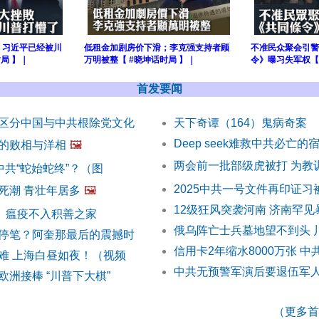
；习近平已经被川
低租金加剧房价下滑；李克强支持者顾
不准民众聚会引警
局 】｜
万明被整【 #晓坤话时局 】｜
令》曝习失军权【 
首发要闻
区分中国与中共根除党文化
天下奇谭（164）鬼病奇案
Deep seek难救中共必亡的
的败相与洋相
🖼️
两会前一批部级虎被打 为教
中共“蛇始蛇终”？（图
2025中共一号文件再印证习
死潮 青壮年居多
🖼️
12级狂风突袭河南 济南罕
5）瘟疫不入积善之家
俄乌阵亡士兵墓地望不到头 
停笔？阿奎那最后的震撼时
信用卡2年缩水8000万张 中
难 上海白昼如夜！（视频
中共无预警军演后要退伍军人
洲接棒 “川普下大棋”
（更多首发