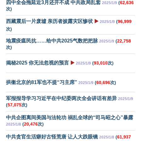
四中全会拖延近3月还开不成 中共政局乱套
(
62,636
2025/1/9
次)
西藏震后一片废墟 亲历者披露灾区惨状
▶️
(
96,999
2025/1/9
次)
地震疫瘟民抗……给中共2025气数把把脉
(
22,758
2025/1/9
次)
揭秘2025 你无法忽视的预言
▶️
(
93,010
次)
2025/1/9
拱衞北京的81军也不提“习主席”
(
60,696
次)
2025/1/9
军报报导学习习近平在中纪委两次全会讲话有差异
2025/1/9
(
57,075
次)
中共企图离间美国与法轮功 祸乱全球的“司马昭之心”暴露
(
20,476
次)
2025/1/8
中共贪官生活癖好古怪荒唐 让人大跌眼镜
(
61,937
2025/1/8