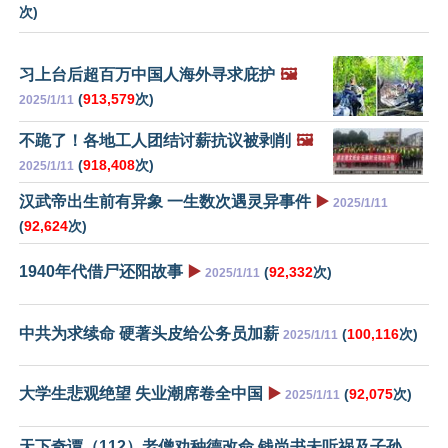
次)
习上台后超百万中国人海外寻求庇护
🖼️
(
913,579
次)
2025/1/11
不跪了！各地工人团结讨薪抗议被剥削
🖼️
(
918,408
次)
2025/1/11
汉武帝出生前有异象 一生数次遇灵异事件
▶️
2025/1/11
(
92,624
次)
1940年代借尸还阳故事
▶️
(
92,332
次)
2025/1/11
中共为求续命 硬著头皮给公务员加薪
(
100,116
次)
2025/1/11
大学生悲观绝望 失业潮席卷全中国
▶️
(
92,075
次)
2025/1/11
天下奇谭（112）老僧劝种德改命 钱尚书未听祸及子孙