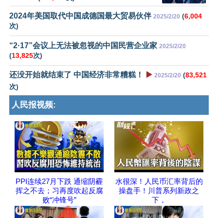
2024年美国取代中国成德国最大贸易伙伴
(
6,004
2025/2/20
次)
“2·17”会议上无法被忽视的中国民营企业家
2025/2/20
(
13,825
次)
还没开始就结束了 中国经济非常糟糕！
▶️
(
83,521
2025/2/20
次)
人民报视频:
PPI连续27月下跌 通缩阴霾
水很深！人民币汇率背后的
挥之不去；习再度吹起反腐
操盘手！川普系列新政之
败“冲锋号”
下，