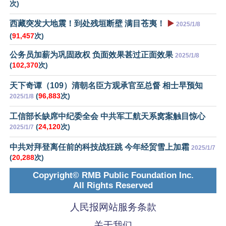
次)
西藏突发大地震！到处残垣断壁 满目苍夷！
▶️
2025/1/8
(
91,457
次)
公务员加薪为巩固政权 负面效果甚过正面效果
2025/1/8
(
102,370
次)
天下奇谭（109）清朝名臣方观承官至总督 相士早预知
(
96,883
次)
2025/1/8
工信部长缺席中纪委全会 中共军工航天系窝案触目惊心
(
24,120
次)
2025/1/7
中共对拜登离任前的科技战狂跳 今年经贸雪上加霜
2025/1/7
(
20,288
次)
Copyright© RMB Public Foundation Inc.
All Rights Reserved
人民报网站服务条款
关于我们