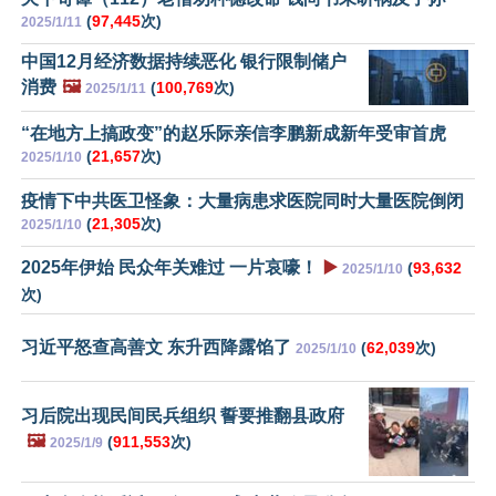
(
97,445
次)
2025/1/11
中国12月经济数据持续恶化 银行限制储户
消费
🖼️
(
100,769
次)
2025/1/11
“在地方上搞政变”的赵乐际亲信李鹏新成新年受审首虎
(
21,657
次)
2025/1/10
疫情下中共医卫怪象：大量病患求医院同时大量医院倒闭
(
21,305
次)
2025/1/10
2025年伊始 民众年关难过 一片哀嚎！
▶️
(
93,632
2025/1/10
次)
习近平怒查高善文 东升西降露馅了
(
62,039
次)
2025/1/10
习后院出现民间民兵组织 誓要推翻县政府
🖼️
(
911,553
次)
2025/1/9