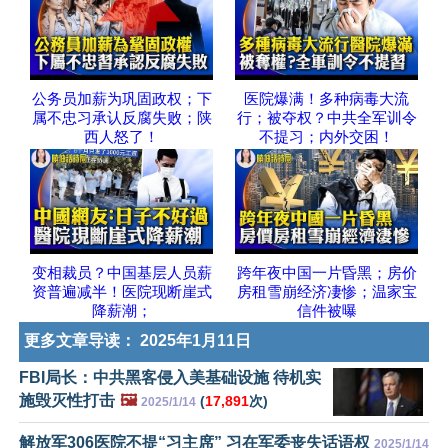
公务员加薪为巩固政权；下
医院爆满！多种病毒大流
属不忠习承认反腐失败；陕
行；被夺权？中共全军训令
西人怒了！
不提习；内外交困！
变相裁员？中国基层人员薪
跨年夜中国一片昏黑；房价
资普遍减半！医院现断崖式
房租雪崩经济凄惨；温家宝
降薪潮；
信件被曝
更多文章导读：
2025年1月11日
FBI局长：中共黑客侵入美基础设施 待机实
施毁灭性打击
🖼️
(
17,891
次)
2025/1/14
解放军306医院不提“习主席” 习在军委丧失话语权
2025/1/14