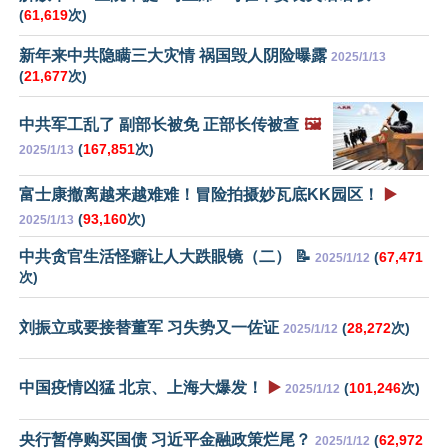
(
61,619
次)
新年来中共隐瞒三大灾情 祸国毁人阴险曝露
2025/1/13
(
21,677
次)
中共军工乱了 副部长被免 正部长传被查
🖼️
(
167,851
次)
2025/1/13
富士康撤离越来越难难！冒险拍摄妙瓦底KK园区！
▶️
(
93,160
次)
2025/1/13
中共贪官生活怪癖让人大跌眼镜（二） 📝
(
67,471
2025/1/12
次)
刘振立或要接替董军 习失势又一佐证
(
28,272
次)
2025/1/12
中国疫情凶猛 北京、上海大爆发！
▶️
(
101,246
次)
2025/1/12
央行暂停购买国债 习近平金融政策烂尾？
(
62,972
2025/1/12