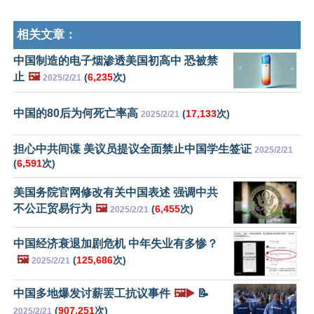
相关文章：
中国制造的电子烟渗透美国初高中 恐被禁
止
🖼️
(
6,235
次)
2025/2/21
中国的80后为何死亡率高
(
17,133
次)
2025/2/21
担心中共间谍 美议员提议全面禁止中国学生签证
2025/2/21
(
6,591
次)
美国务院官网修改有关中国表述 强调中共
不公正贸易行为
🖼️
(
6,455
次)
2025/2/21
中国经济衰退加剧危机 中年失业有多惨？
🖼️
(
125,686
次)
2025/2/21
中国多地爆发讨薪罢工抗议事件
🖼️▶️
📝
(
907,251
次)
2025/2/21