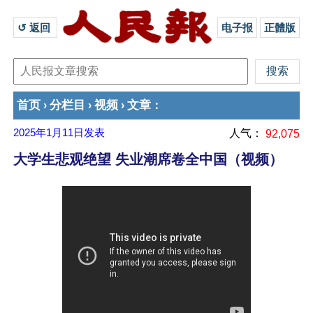
↺ 返回 
电子报
正體版
首页
分栏目
视频
文章
›
›
›
：
2025年1月11日
发表
人气：
92,075
大学生悲观绝望 失业潮席卷全中国（视频）