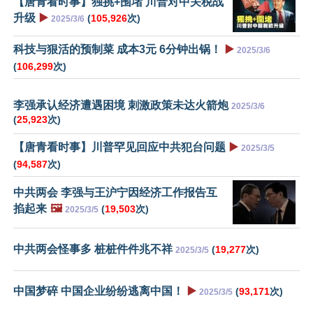
【唐青看时事】独挑+围堵 川普对中关税战
升级
▶️
(
105,926
次)
2025/3/6
科技与狠活的预制菜 成本3元 6分钟出锅！
▶️
2025/3/6
(
106,299
次)
李强承认经济遭遇困境 刺激政策未达火箭炮
2025/3/6
(
25,923
次)
【唐青看时事】川普罕见回应中共犯台问题
▶️
2025/3/5
(
94,587
次)
中共两会 李强与王沪宁因经济工作报告互
掐起来
🖼️
(
19,503
次)
2025/3/5
中共两会怪事多 桩桩件件兆不祥
(
19,277
次)
2025/3/5
中国梦碎 中国企业纷纷逃离中国！
▶️
(
93,171
次)
2025/3/5