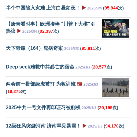
半个中国陷入灾难 上海白昼如夜！
▶️
(
95,944
次)
2025/3/4
【唐青看时事】欧洲接棒 “川普下大棋”引
热议
▶️
(
92,397
次)
2025/3/4
天下奇谭（164）鬼病奇案
(
95,811
次)
2025/3/3
Deep seek难救中共必亡的宿命
(
20,577
次)
2025/3/3
两会前一批部级虎被打 为教训谁
🖼️
2025/3/3
(
19,275
次)
2025中共一号文件再印证习被削权
(
20,199
次)
2025/3/3
12级狂风突袭河南 济南罕见暴雪！
▶️
(
94,176
次)
2025/3/3