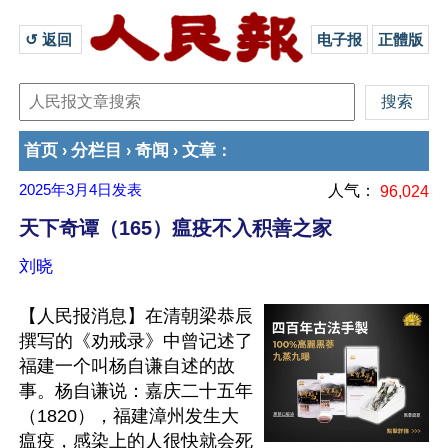
↺ 返回 
电子报
正體版
首页
分栏目
奇闻
文章
›
›
›
：
2025年3月4日
发表
人气：
96,024
天下奇谭（165）瘟疫不入积善之家
刘晓
【人民报消息】在清朝梁恭辰
撰写的《劝戒录》中曾记述了
福建一个叫杨自谦自述的故
事。杨自谦说：嘉庆二十五年
（1820），福建漳州发生大
瘟疫，感染上的人很快就会死