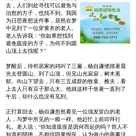
去，人们到处寻找可以避免与
治愈的方子，也找不到。我因
为日思夜想这件事，居然在梦
中见到了一位穿黄衣的老人。
老人告诉我：“你如果想找到
避免瘟疫的方子，为何不到圆
山顶上去找呢？”

梦醒后，待邻居家的鸡叫了三遍，杨自谦便踏著晨
光去登圆山。到了山顶，但见山光寂寂，树木葱
郁。向山下望去，只有三五成群的牧童、樵夫，看
上去人只有豆子那么大。他就这样干坐著一直到了
午后，却什么也没有见到。

正打算回去，杨自谦忽然看见一位须发皆白的老
人，与梦中所见的一糢一样。他赶忙上前叩拜行
礼。老人说：“你知道瘟疫是因何而起的吗？世人不
知道积阴德，不相信因果报应，认为做小的善事没