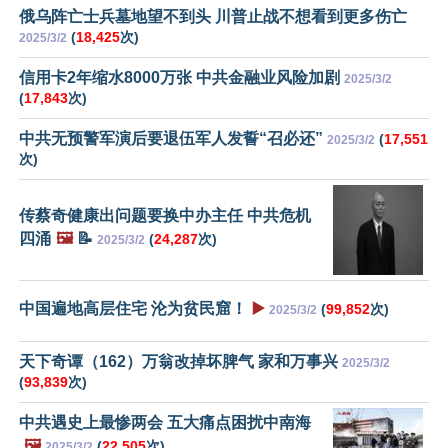
俄乌阵亡士兵墓地望不到头 川普止战不想看到更多伤亡
(
18,425
次)
2025/3/2
信用卡2年缩水8000万张 中共金融业风险加剧
2025/3/2
(
17,843
次)
中共无预警军演后要退伍军人发誓“召必还”
(
17,551
2025/3/2
次)
传蔡奇健康出问题要换中办主任 中共危机
四涌
🖼️
📝
(
24,287
次)
2025/3/2
中国遍地高层住宅 沦为贫民窟！
▶️
(
99,852
次)
2025/3/2
天下奇谭（162）万翁改掉坏脾气 家和万事兴
2025/3/2
(
93,839
次)
中共遇史上最惨两会 五大痛点困扰中南海
🖼️
(
22,505
次)
2025/3/2