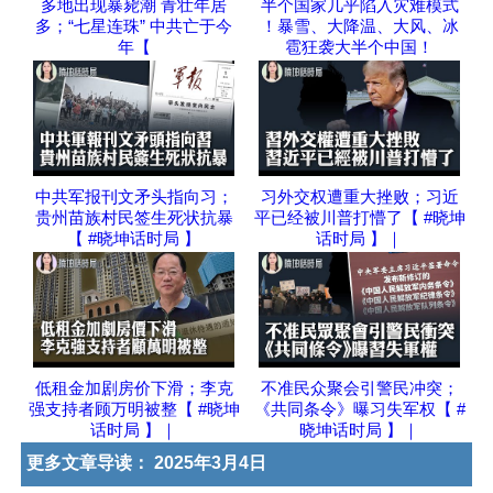
多地出现暴毙潮 青壮年居
半个国家几乎陷入灾难模式
多；“七星连珠” 中共亡于今
！暴雪、大降温、大风、冰
年【
雹狂袭大半个中国！
中共军报刊文矛头指向习；
习外交权遭重大挫败；习近
贵州苗族村民签生死状抗暴
平已经被川普打懵了【 #晓坤
【 #晓坤话时局 】
话时局 】｜
低租金加剧房价下滑；李克
不准民众聚会引警民冲突；
强支持者顾万明被整【 #晓坤
《共同条令》曝习失军权【 #
话时局 】｜
晓坤话时局 】｜
更多文章导读：
2025年3月4日