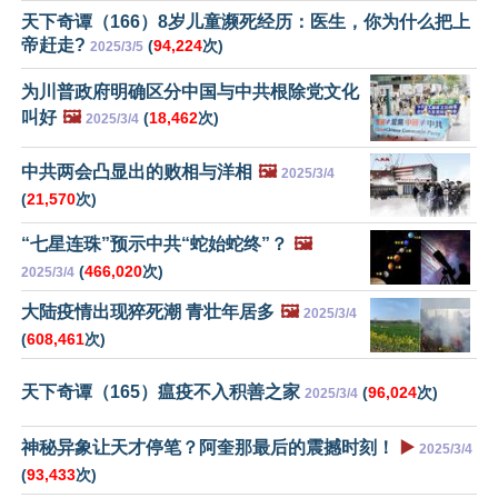
天下奇谭（166）8岁儿童濒死经历：医生，你为什么把上
帝赶走?
(
94,224
次)
2025/3/5
为川普政府明确区分中国与中共根除党文化
叫好
🖼️
(
18,462
次)
2025/3/4
中共两会凸显出的败相与洋相
🖼️
2025/3/4
(
21,570
次)
“七星连珠”预示中共“蛇始蛇终”？
🖼️
(
466,020
次)
2025/3/4
大陆疫情出现猝死潮 青壮年居多
🖼️
2025/3/4
(
608,461
次)
天下奇谭（165）瘟疫不入积善之家
(
96,024
次)
2025/3/4
神秘异象让天才停笔？阿奎那最后的震撼时刻！
▶️
2025/3/4
(
93,433
次)