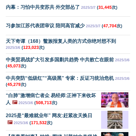
内幕：习怕中共变苏共 外交部怂了
(
31,445
次)
2025/3/7
习参加江苏代表团审议 陪同高官减少
(
47,704
次)
2025/3/7
天下奇谭（168）鳖族报复人类的方式你绝对想不到
(
123,023
次)
2025/3/6
中美贸易战扩大引发多国剿共趋势 中共败亡在眼前
2025/3/6
(
45,073
次)
中共突防“低级红”“高级黑” 专家：反证习统治危机
2025/3/6
(
45,279
次)
“白肺”激增病亡者众 易经师:正神下来收坏
人
🖼️
(
508,713
次)
2025/3/6
2025是“最难就业年” 网友:赶紧改天换日
🖼️
(
171,532
次)
2025/3/6