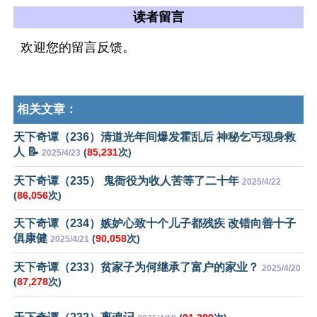
读者留言
欢迎您的留言反馈。
相关文章：
天下奇谭（236）清道光年间爆发霍乱后 神秘乞丐现身救
人 📝
(
85,231
次)
2025/4/23
天下奇谭（235） 鬼衙役为收人苦等了二十年
2025/4/22
(
86,056
次)
天下奇谭（234）嫉妒心致十个儿子都残疾 改错向善十子
俱康健
(
90,058
次)
2025/4/21
天下奇谭（233）贫家子为何继承了富户的家业？
2025/4/20
(
87,278
次)