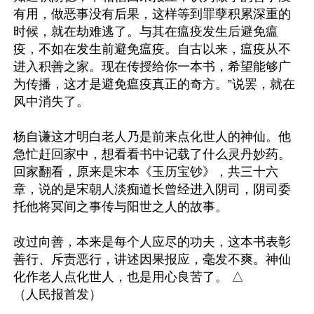
有用，做恶事没有后果，这样等到罪孽积累深重的
时候，就在劫难逃了。与其在瘟疫发生后避免瘟
疫，不如在发生前避免瘟疫。自古以来，瘟疫从不
进入积善之家。现在传授给你一本书，希望能够广
为传播，这才是避免瘟疫真正的奇方。”说罢，就在
风中消失了。

杨自谦这才明白老人乃是前来点化世人的神仙。他
急忙赶回家中，想看看书中记载了什么灵丹妙药。
回家翻看，原来是宋本《玉历宝钞》，共三十六
章，说的是宋朝人淡痴道长曾经进入阴司，阴司委
托他将冥间之事传与阳世之人的故事。

改过向善，本来是每个人应尽的功夫，这本书表彰
善行、斥责恶行，讲述因果报应，毫发不爽。神仙
化作老人点化世人，也是用心良苦了。 △
