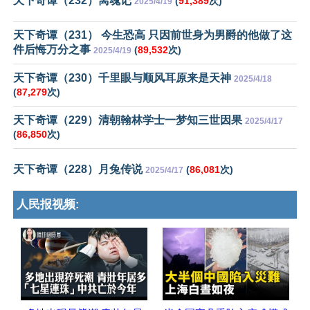
天下奇谭（232）离魂记
(
91,389
次)
2025/4/19
天下奇谭（231） 今生恐高 只因前世身为男爵的他做了这
件后悔万分之事
(
89,532
次)
2025/4/19
天下奇谭（230）千里眼与顺风耳原来是天神
2025/4/18
(
87,279
次)
天下奇谭（229）清朝翰林学士一梦知三世因果
2025/4/17
(
86,850
次)
天下奇谭（228）月兔传说
(
86,081
次)
2025/4/17
人民报视频: