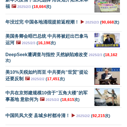
福
🖼️
(
18,664
次)
2025/2/3
年没过完 中国各地涌现提前返程潮！
▶️
(
90,668
次)
2025/2/3
美国务卿会晤巴总统 中共将被赶出巴拿马
运河
🖼️
(
16,198
次)
2025/2/3
DeepSeek遭调查与指控 天然缺陷难改变
(
18,162
2025/2/3
次)
美10%关税如约而至 中共要向“世贸”提讼
还要反制
🖼️
(
17,451
次)
2025/2/2
中共在京郊建规模10倍于“五角大楼”的军
事基地 意欲何为
🖼️
(
18,615
次)
2025/2/2
中国民风大变 县城乡村都冷清！
▶️
(
92,215
次)
2025/2/2