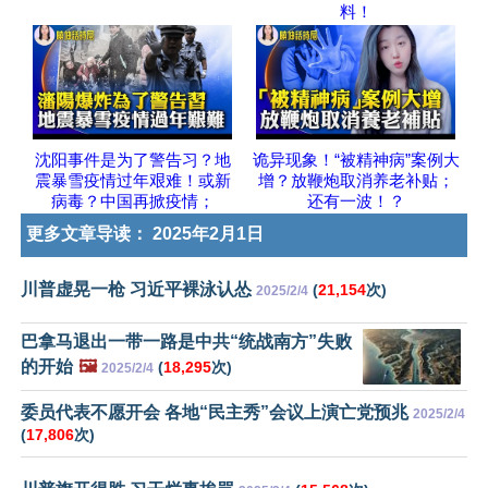
料！
沈阳事件是为了警告习？地
诡异现象！“被精神病”案例大
震暴雪疫情过年艰难！或新
增？放鞭炮取消养老补贴；
病毒？中国再掀疫情；
还有一波！？
更多文章导读：
2025年2月1日
川普虚晃一枪 习近平裸泳认怂
(
21,154
次)
2025/2/4
巴拿马退出一带一路是中共“统战南方”失败
的开始
🖼️
(
18,295
次)
2025/2/4
委员代表不愿开会 各地“民主秀”会议上演亡党预兆
2025/2/4
(
17,806
次)