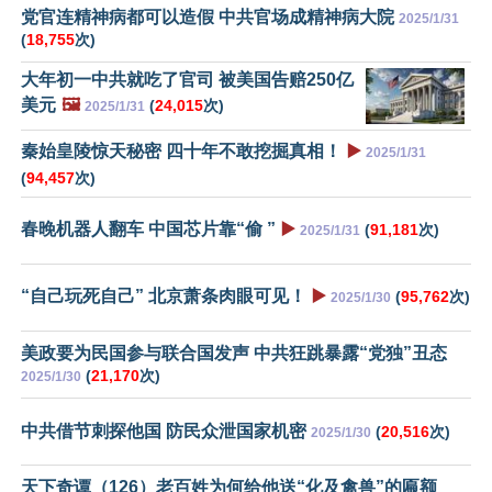
党官连精神病都可以造假 中共官场成精神病大院
2025/1/31
(
18,755
次)
大年初一中共就吃了官司 被美国告赔250亿
美元
🖼️
(
24,015
次)
2025/1/31
秦始皇陵惊天秘密 四十年不敢挖掘真相！
▶️
2025/1/31
(
94,457
次)
春晚机器人翻车 中国芯片靠“偷 ”
▶️
(
91,181
次)
2025/1/31
“自己玩死自己” 北京萧条肉眼可见！
▶️
(
95,762
次)
2025/1/30
美政要为民国参与联合国发声 中共狂跳暴露“党独”丑态
(
21,170
次)
2025/1/30
中共借节刺探他国 防民众泄国家机密
(
20,516
次)
2025/1/30
天下奇谭（126）老百姓为何给他送“化及禽兽”的匾额