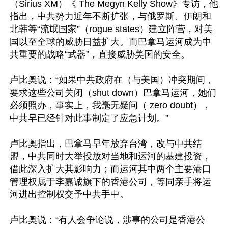
（Sirius XM）《 The Megyn Kelly Show》专访，他
指出，中共势力近年不断扩张，与俄罗斯、伊朗和
北韩等“流氓国家”（rogue states）建立阵营，对美
国以至全球的威胁日益扩大。而巴拿马运河成为中
共重要的战略“武器”，直接威胁美国的安全。

卢比奥说：“如果中共政府在（与美国）冲突期间，
要求这些公司关闭（shut down）巴拿马运河，她们
必须照办，事实上，我毫无疑问（ zero doubt），
中共早已经针对此事制定了应急计划。”

卢比奥指出，巴拿马早年放弃台湾，改与中共结
盟，中共同时大举投放对当地和运河的基建投资，
借此深入扩大其影响力；而运河其中两个主要港口
管理权属于李嘉诚旗下的香港公司，等同亲手将运
河进出控制权交予中共手中。

卢比奥说：“有人会争论说，涉事的公司是香港公