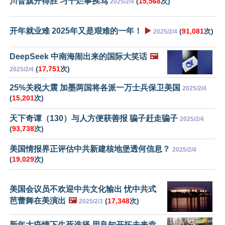
川普旗开得胜 习干烂事挨骂
(
15,568
次)
2025/2/4
开年就业难 2025年又是艰难的一年！
▶️
(
91,081
次)
2025/2/4
DeepSeek 中南海闹出来的国际大笑话
🖼️
(
17,751
次)
2025/2/4
25%关税大震 加墨两国将各派一万士兵保卫美国
2025/2/4
(
15,201
次)
天下奇谭（130）与人方便获善报 骗子赶走骗子
2025/2/4
(
93,738
次)
美国情报界正评估中共新建核地堡透何信息？
2025/2/4
(
19,029
次)
美国会议员不欢迎中共文化输出 忧中共式
芭蕾舞在美演出
🖼️
(
17,348
次)
2025/2/3
新年大疫情下生死选择 用良知开拓未来幸