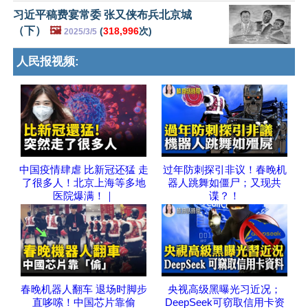
习近平稿费宴常委 张又侠布兵北京城
（下）
🖼️
(
318,996
次)
2025/3/5
人民报视频:
中国疫情肆虐 比新冠还猛 走
过年防刺探引非议！春晚机
了很多人！北京上海等多地
器人跳舞如僵尸；又现共
医院爆满！｜
谍？！
春晚机器人翻车 退场时脚步
央视高级黑曝光习近况；
直哆嗦！中国芯片靠偷
DeepSeek可窃取信用卡资