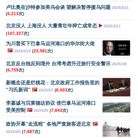
卢比奥在沙特参加美乌会谈 望解决暂停援乌问题
2025/3/11
(
6,213
次)
北京没人 上海没人 大量青壮年猝亡成常态
▶️
2025/3/11
(
107,327
次)
为川普买下巴拿马运河港口的华尔街大佬
🖼️
(
23,581
次)
2025/3/10
北京反台独反到境外 台湾考虑升迁旅行安全警示
2025/3/8
(
6,759
次)
新概念还是烂桃花：北京政府工作报告里的
“习氏新词”
🖼️
(
8,003
次)
2025/3/7
李嘉诚与贝莱德达协议 使巴拿马运河港口
受美控制
🖼️
(
7,843
次)
2025/3/5
政协开幕“走流程” 各地严查旅客进北京
🖼️
(
7,687
次)
2025/3/5