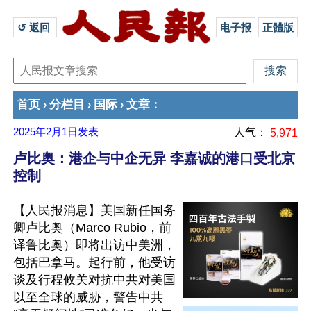
↺ 返回 
电子报
正體版
首页
分栏目
国际
文章
›
›
›
：
2025年2月1日
发表
人气：
5,971
卢比奥：港企与中企无异 李嘉诚的港口受北京
控制
【人民报消息】美国新任国务
卿卢比奥（Marco Rubio，前
译鲁比奥）即将出访中美洲，
包括巴拿马。起行前，他受访
谈及行程攸关对抗中共对美国
以至全球的威胁，警告中共