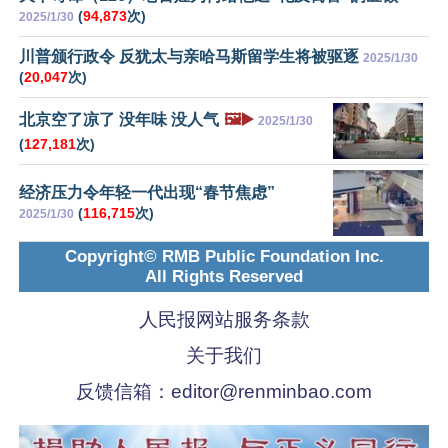
(
94,873
次)
2025/1/30
川普颁行政令 反犹太与亲哈马斯留学生将被驱逐
2025/1/30
(
20,047
次)
北京空了凉了 没年味 没人气
🖼️▶️
2025/1/30
(
127,181
次)
经济压力令年轻一代出现“春节焦虑”
(
116,715
次)
2025/1/30
Copyright© RMB Public Foundation Inc.
All Rights Reserved
人民报网站服务条款
关于我们
反馈信箱：
editor@renminbao.com