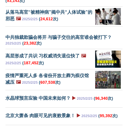
(
93,143
次)
从落马高官“被精神病”揭中共“人体试验”的
邪恶
🖼️
(
24,612
次)
2025/2/25
中共独裁欺骗会将开 与骗子交往的高官谁会被打下？
(
23,382
次)
2025/2/25
高层形成了共识 习权威消失退位快了
🖼️
(
187,452
次)
2025/2/25
疫情严重死人多 各省份开放土葬为殡仪馆
减压
🖼️
(
607,538
次)
2025/2/25
水晶球预言应验 中国未来如何？
▶️
(
96,340
次)
2025/2/25
北京大萧条 肉眼可见的衰败景象！
▶️
(
95,392
次)
2025/2/25