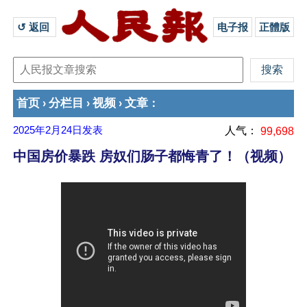
↺ 返回 
电子报
正體版
首页
分栏目
视频
文章
›
›
›
：
2025年2月24日
发表
人气：
99,698
中国房价暴跌 房奴们肠子都悔青了！（视频）