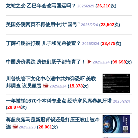
龙蛇之变 乙巳年会改写国运吗？
(
26,210
次)
2025/2/25
美国务院网页不再使用中共“国号”
(
23,502
次)
2025/2/24
丁薛祥腿被打瘸 儿子和兄弟被查？
(
33,479
次)
2025/2/24
中国房价暴跌 房奴们肠子都悔青了！
▶️
(
99,698
次)
2025/2/24
川普统管下文化中心遭中共炸弹恐吓 美联
邦调查 议员谴责
🖼️
(
15,378
次)
2025/2/24
一年撤销1670个本科专业点 经济寒风席卷象牙塔
2025/2/24
(
28,874
次)
蒋超良落马是新冠背锅还是打压王岐山被牵
连
🖼️
(
28,061
次)
2025/2/23