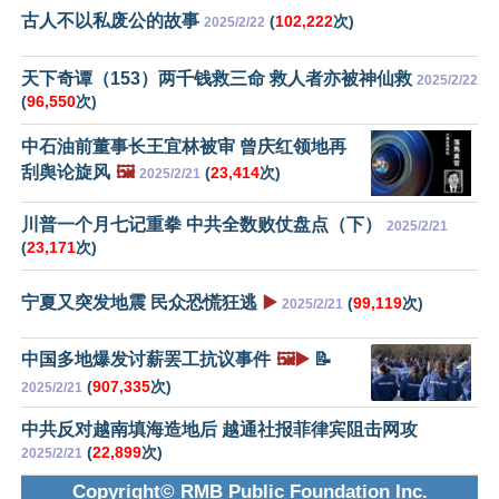
古人不以私废公的故事
(
102,222
次)
2025/2/22
天下奇谭（153）两千钱救三命 救人者亦被神仙救
2025/2/22
(
96,550
次)
中石油前董事长王宜林被审 曾庆红领地再
刮舆论旋风
🖼️
(
23,414
次)
2025/2/21
川普一个月七记重拳 中共全数败仗盘点（下）
2025/2/21
(
23,171
次)
宁夏又突发地震 民众恐慌狂逃
▶️
(
99,119
次)
2025/2/21
中国多地爆发讨薪罢工抗议事件
🖼️▶️
📝
(
907,335
次)
2025/2/21
中共反对越南填海造地后 越通社报菲律宾阻击网攻
(
22,899
次)
2025/2/21
Copyright© RMB Public Foundation Inc.