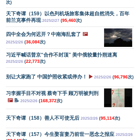
次)
天下奇谭（159）以色列机场旅客集体超自然消失，百年
前兰克事件再现
(
95,460
次)
2025/2/27
四中全会为何迟开？中南海乱套了
🖼️
(
36,084
次)
2025/2/26
习近平喊话普京“合作不封顶” 美中俄较量扑朔迷离
(
22,773
次)
2025/2/26
别让大家跑了 中国护照收紧或停办！
▶️
(
96,796
次)
2025/2/26
习李握手目不对视 蔡奇下手 顾万明被判刑
🖼️
📝
(
168,372
次)
2025/2/26
天下奇谭（158）善人不可使无后
(
95,114
次)
2025/2/26
天下奇谭（157）今生娶盲妻乃前世一恶念之报应
2025/2/26