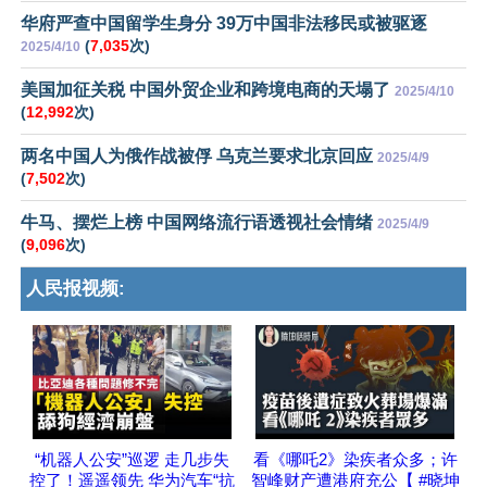
华府严查中国留学生身分 39万中国非法移民或被驱逐
(
7,035
次)
2025/4/10
美国加征关税 中国外贸企业和跨境电商的天塌了
2025/4/10
(
12,992
次)
两名中国人为俄作战被俘 乌克兰要求北京回应
2025/4/9
(
7,502
次)
牛马、摆烂上榜 中国网络流行语透视社会情绪
2025/4/9
(
9,096
次)
人民报视频:
“机器人公安”巡逻 走几步失
看《哪吒2》染疾者众多；许
控了！遥遥领先 华为汽车“抗
智峰财产遭港府充公【 #晓坤