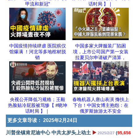
甲流和新冠”
话时局 】｜
中国疫情持续肆虐 医院殡仪
中国多家大牌服装厂陷困
馆爆满 ！河北等多地棺材脱
境，上市公司国产第一女装
销
拉夏贝尔申请破产清算，
央视公开降低习规格；王毅
春晚机器人唐山表演 搀扶上
热脸贴冷屁股被骂惨【 #晓坤
下台！中国女博主抱怨：在
话时局 】｜
俄罗斯旅游太不安全
更多文章导读：
2025年2月24日
川普坐镇肯尼迪中心 中共太岁头上动土
▶️
(
95,656
2025/2/27