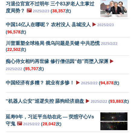
习退位官宣不过明年 三个83岁老人主掌过
度局势？
🖼️
(
38,357
次)
2025/2/23
中国14亿人在哪呢？ 农村没人 县城没人
▶️
2025/2/23
(
96,578
次)
川普重塑全球格局 俄乌问题是关键 中共恐慌
2025/2/22
(
22,502
次)
痴心侍女相约再世缘 修行僧侣因“怨”而堕入深渊
▶️
(
95,707
次)
2025/2/22
中国经济有多糟？ 就业有多惨！
▶️
(
94,878
次)
2025/2/22
“机器人公安”巡逻失控 舔狗经济崩盘
▶️
(
93,883
次)
2025/2/22
延寿9年，习近平当劫在此 — 荧惑守心Vs
守鬼
🖼️
(
28,042
次)
2025/2/22