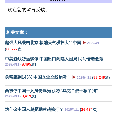
欢迎您的留言反馈。
相关文章：
超强大风袭击北京 极端天气横扫大半中国
▶️
2025/4/13
(
88,727
次)
中美航线货运骤停 中国出口商陷入困局 民间情绪低落
(
6,495
次)
2025/4/11
关税飙到145% 中国企业全线崩溃！
▶️
(
88,248
次)
2025/4/11
两被俘中国士兵身份曝光 供称“乌克兰战士救了我”
(
9,419
次)
2025/4/11
为什么中国人越是勤劳越挨打？
(
16,474
次)
2025/4/11