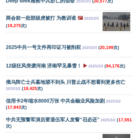
Deep seek难救中共必亡的宿命
(
20,577
次)
2025/3/3
两会前一批部级虎被打 为教训谁
🖼️
2025/3/3
(
19,275
次)
2025中共一号文件再印证习被削权
(
20,199
次)
2025/3/3
12级狂风突袭河南 济南罕见暴雪！
▶️
(
94,176
次)
2025/3/3
俄乌阵亡士兵墓地望不到头 川普止战不想看到更多伤亡
(
18,425
次)
2025/3/2
信用卡2年缩水8000万张 中共金融业风险加剧
2025/3/2
(
17,843
次)
中共无预警军演后要退伍军人发誓“召必还”
(
17,551
2025/3/2
次)