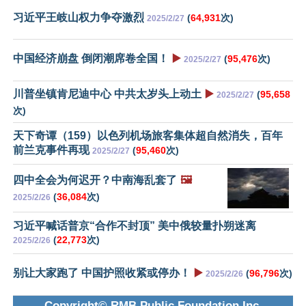
习近平王岐山权力争夺激烈
(
64,931
次)
2025/2/27
中国经济崩盘 倒闭潮席卷全国！
▶️
(
95,476
次)
2025/2/27
川普坐镇肯尼迪中心 中共太岁头上动土
▶️
(
95,658
2025/2/27
次)
天下奇谭（159）以色列机场旅客集体超自然消失，百年
前兰克事件再现
(
95,460
次)
2025/2/27
四中全会为何迟开？中南海乱套了
🖼️
(
36,084
次)
2025/2/26
习近平喊话普京“合作不封顶” 美中俄较量扑朔迷离
(
22,773
次)
2025/2/26
别让大家跑了 中国护照收紧或停办！
▶️
(
96,796
次)
2025/2/26
Copyright© RMB Public Foundation Inc.