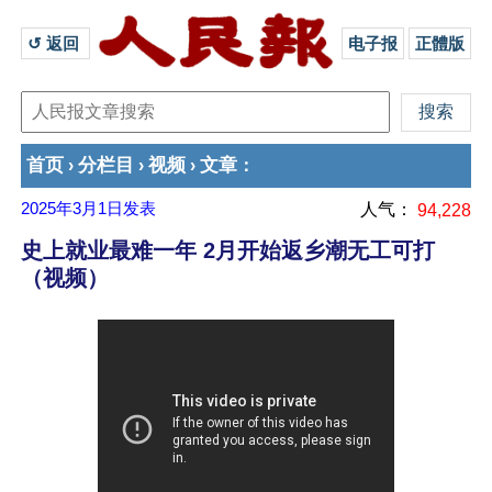
↺ 返回 
电子报
正體版
首页
分栏目
视频
文章
›
›
›
：
2025年3月1日
发表
人气：
94,228
史上就业最难一年 2月开始返乡潮无工可打
（视频）