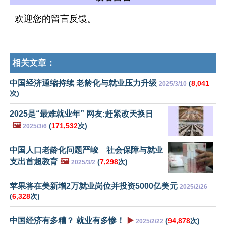
欢迎您的留言反馈。
相关文章：
中国经济通缩持续 老龄化与就业压力升级
(
8,041
2025/3/10
次)
2025是“最难就业年” 网友:赶紧改天换日
🖼️
(
171,532
次)
2025/3/6
中国人口老龄化问题严峻 社会保障与就业
支出首超教育
🖼️
(
7,298
次)
2025/3/2
苹果将在美新增2万就业岗位并投资5000亿美元
2025/2/26
(
6,328
次)
中国经济有多糟？ 就业有多惨！
▶️
(
94,878
次)
2025/2/22