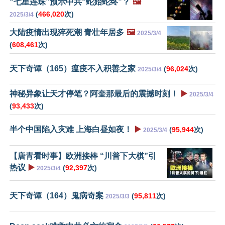
“七星连珠”预示中共“蛇始蛇终”？
🖼️
(
466,020
次)
2025/3/4
大陆疫情出现猝死潮 青壮年居多
🖼️
2025/3/4
(
608,461
次)
天下奇谭（165）瘟疫不入积善之家
(
96,024
次)
2025/3/4
神秘异象让天才停笔？阿奎那最后的震撼时刻！
▶️
2025/3/4
(
93,433
次)
半个中国陷入灾难 上海白昼如夜！
▶️
(
95,944
次)
2025/3/4
【唐青看时事】欧洲接棒 “川普下大棋”引
热议
▶️
(
92,397
次)
2025/3/4
天下奇谭（164）鬼病奇案
(
95,811
次)
2025/3/3