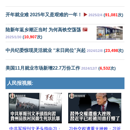
开年就业难 2025年又是艰难的一年！
▶️
(
91,081
次)
2025/2/4
陆新年返乡潮正当时 为何高铁空荡荡
🖼️
(
10,907
次)
2025/1/30
中共纪委惊现灵活就业 “末日岗位”兴起
(
23,498
次)
2024/12/8
美国11月就业市场新增22.7万份工作
(
6,532
次)
2024/12/7
人民报视频:
中共军报刊文矛头指向习；
习外交权遭重大挫败；习近