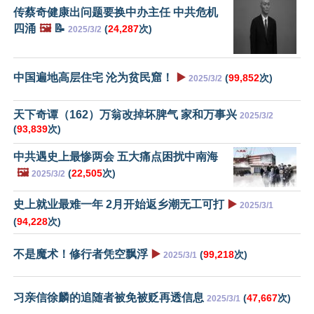
传蔡奇健康出问题要换中办主任 中共危机
四涌
🖼️
📝
(
24,287
次)
2025/3/2
中国遍地高层住宅 沦为贫民窟！
▶️
(
99,852
次)
2025/3/2
天下奇谭（162）万翁改掉坏脾气 家和万事兴
2025/3/2
(
93,839
次)
中共遇史上最惨两会 五大痛点困扰中南海
🖼️
(
22,505
次)
2025/3/2
史上就业最难一年 2月开始返乡潮无工可打
▶️
2025/3/1
(
94,228
次)
不是魔术！修行者凭空飘浮
▶️
(
99,218
次)
2025/3/1
习亲信徐麟的追随者被免被贬再透信息
(
47,667
次)
2025/3/1