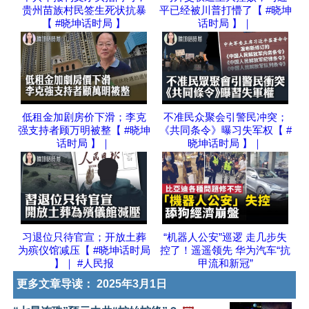
贵州苗族村民签生死状抗暴
平已经被川普打懵了【 #晓坤
【 #晓坤话时局 】
话时局 】｜
低租金加剧房价下滑；李克
不准民众聚会引警民冲突；
强支持者顾万明被整【 #晓坤
《共同条令》曝习失军权【 #
话时局 】｜
晓坤话时局 】｜
习退位只待官宣；开放土葬
“机器人公安”巡逻 走几步失
为殡仪馆减压【 #晓坤话时局
控了！遥遥领先 华为汽车“抗
】｜ #人民报
甲流和新冠”
更多文章导读：
2025年3月1日