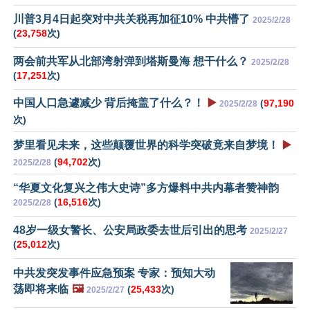
川普3月4日起突对中共关税再加征10% 中共懵了
2025/2/28
(
23,758
次)
两会前共军从北部湾射弹到塔斯曼海 想干什么？
2025/2/28
(
17,251
次)
中国人口急遽减少 背后掩盖了什么？！
▶️
(
97,190
2025/2/28
次)
梦里看见未来，这些颠覆世界的科学突破竟来自梦境！
▶️
(
94,702
次)
2025/2/28
“华夏文化复兴之伟大史诗”多方爆料中共内幕者赞神韵
(
16,516
次)
2025/2/28
48岁一级女警长、公安局政委去世后引出的思考
2025/2/27
(
25,012
次)
中共发突发事件应急预案 专家：预知大动
荡即将来临
🖼️
(
25,433
次)
2025/2/27