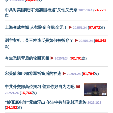
中共对美国取消“最惠国待遇”又怕又无奈
(
24,773
2025/1/24
次)
上海变成空城 人都跑光 年味全无！
▶️
(
97,672
次)
2025/1/24
测字玄机：吴三桂造反是如何被拆穿？
▶️
(
90,848
2025/1/24
次)
今生恐惧背后的轮回真相
▶️
(
92,701
次)
2025/1/24
宋美龄和巴顿将军祈祷后的神迹
▶️
(
91,794
次)
2025/1/24
中共外交部高位摆习 普京你好自为之吧
🖼️
(
16,766
次)
2025/1/24
“妙瓦底电诈”元凶浮出 传涉中共前副总理家族
2025/1/23
(
24,182
次)