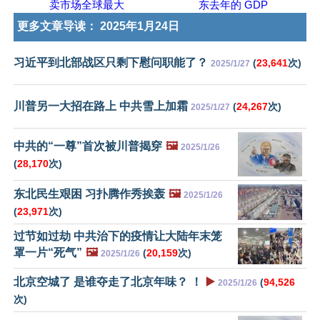
卖市场全球最大
东去年的 GDP
更多文章导读：
2025年1月24日
习近平到北部战区只剩下慰问职能了？
(
23,641
次)
2025/1/27
川普另一大招在路上 中共雪上加霜
(
24,267
次)
2025/1/27
中共的“一尊”首次被川普揭穿
🖼️
2025/1/26
(
28,170
次)
东北民生艰困 习扑腾作秀挨轰
🖼️
2025/1/26
(
23,971
次)
过节如过劫 中共治下的疫情让大陆年末笼
罩一片“死气”
🖼️
(
20,159
次)
2025/1/26
北京空城了 是谁夺走了北京年味？ ！
▶️
(
94,526
2025/1/26
次)