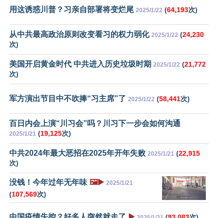
用这诱惑川普？习亲自部署将变烂尾
(
64,193
次)
2025/1/22
从中共最高政治原则改变看习的权力弱化
(
24,230
2025/1/22
次)
美国开启黄金时代 中共进入历史垃圾时期
(
21,772
2025/1/22
次)
军方演出节目中不吹捧“习主席”了
(
58,441
次)
2025/1/22
百日内会上演“川习会”吗？川习下一步会如何沟通
(
19,125
次)
2025/1/21
中共2024年最大恶招在2025年开年失败
(
22,915
2025/1/21
次)
没钱！今年过年无年味
🖼️▶️
2025/1/21
(
107,569
次)
中国疫情失控？好多人突然就走了
▶️
(
93,083
次)
2025/1/21