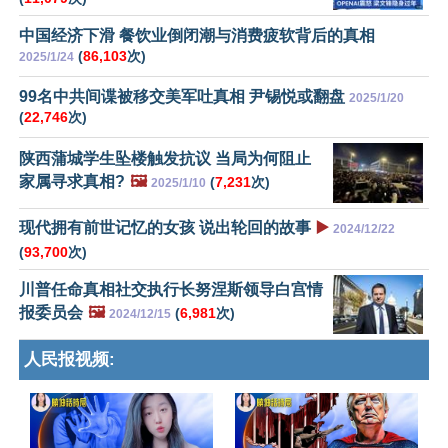
中国经济下滑 餐饮业倒闭潮与消费疲软背后的真相
(
86,103
次)
2025/1/24
99名中共间谍被移交美军吐真相 尹锡悦或翻盘
2025/1/20
(
22,746
次)
陕西蒲城学生坠楼触发抗议 当局为何阻止
家属寻求真相?
🖼️
(
7,231
次)
2025/1/10
现代拥有前世记忆的女孩 说出轮回的故事
▶️
2024/12/22
(
93,700
次)
川普任命真相社交执行长努涅斯领导白宫情
报委员会
🖼️
(
6,981
次)
2024/12/15
人民报视频: