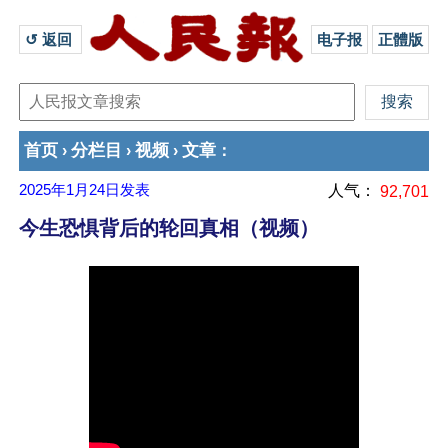
↺ 返回 
电子报
正體版
首页
分栏目
视频
文章
›
›
›
：
2025年1月24日
发表
人气：
92,701
今生恐惧背后的轮回真相（视频）