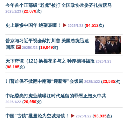
今年首个正部级“老虎”被打 全国政协常委齐扎拉落马
(
22,078
次)
2025/1/23
史上最惨中国年 绝望哀嚎！
▶️
(
94,512
次)
2025/1/23
普京与习近平视会敲打川普 美国总统迅速
回应
🖼️
(
19,049
次)
2025/1/23
天下奇谭（121) 换棉花多与之 种厚德得福报
2025/1/23
(
98,185
次)
川普难保不掀翻中南海“迎新春”会饭局
(
23,585
次)
2025/1/22
中纪委亮打虎业绩曝江时代延留的罪恶正毁灭中共
(
20,950
次)
2025/1/22
中国“古镇”批量沦为空城鬼镇！
▶️
(
93,935
次)
2025/1/22