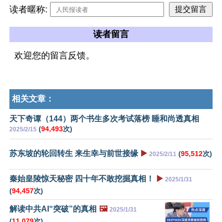
读者暱称:
读者留言
欢迎您的留言反馈。
相关文章：
天下奇谭（144）两个书生多次考试落榜 睡和尚透真相
(
94,493
次)
2025/2/15
苏东坡的轮回转生 来生幸与前世接缘
▶️
(
95,512
次)
2025/2/11
秦始皇陵惊天秘密 四十年不敢挖掘真相！
▶️
2025/1/31
(
94,457
次)
解读中共AI“突破”的真相
🖼️
2025/1/31
(
11,079
次)