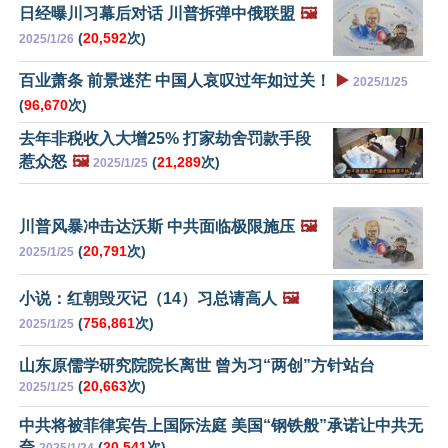
日经曝川习幕后对话 川普拆弹中俄联盟
🖼️
(
20,592
次)
2025/1/26
百业萧条 前景迷茫 中国人哀叹过年如过关！
▶️
2025/1/25
(
96,670
次)
去年非税收入大增25% 打家劫舍罚款手段
惹众怒
🖼️
(
21,289
次)
2025/1/25
川普风暴冲击达沃斯 中共面临极限施压
🖼️
(
20,791
次)
2025/1/25
小说：红朝毁灭记（14）习总请高人
🖼️
(
756,861
次)
2025/1/25
山东原儒学研究院院长离世 曾为习“两创”方针站台
(
20,663
次)
2025/1/25
中共将被菲律宾告上国际法庭 美国“钢铁般”承诺让中共无
奈
(
20,541
次)
2025/1/24