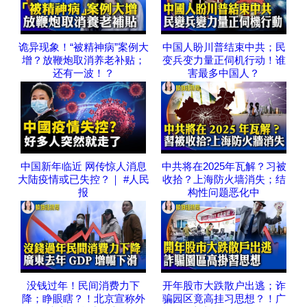
诡异现象！“被精神病”案例大
中国人盼川普结束中共；民
增？放鞭炮取消养老补贴；
变兵变力量正伺机行动！谁
还有一波！？
害最多中国人？
中国新年临近 网传惊人消息
中共将在2025年瓦解？习被
大陆疫情或已失控？｜ #人民
收拾？上海防火墙消失；结
报
构性问题恶化中
没钱过年！民间消费力下
开年股市大跌散户出逃；诈
降；睁眼瞎？！北京宣称外
骗园区竟高挂习思想？！广