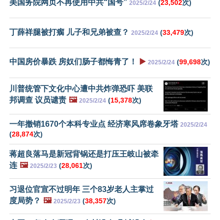
美国务院网页不再使用中共“国号”
(
23,502
次)
2025/2/24
丁薛祥腿被打瘸 儿子和兄弟被查？
(
33,479
次)
2025/2/24
中国房价暴跌 房奴们肠子都悔青了！
▶️
(
99,698
次)
2025/2/24
川普统管下文化中心遭中共炸弹恐吓 美联
邦调查 议员谴责
🖼️
(
15,378
次)
2025/2/24
一年撤销1670个本科专业点 经济寒风席卷象牙塔
2025/2/24
(
28,874
次)
蒋超良落马是新冠背锅还是打压王岐山被牵
连
🖼️
(
28,061
次)
2025/2/23
习退位官宣不过明年 三个83岁老人主掌过
度局势？
🖼️
(
38,357
次)
2025/2/23