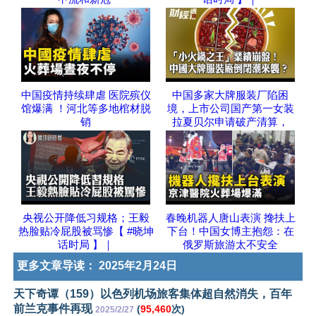
中国疫情持续肆虐 医院殡仪
中国多家大牌服装厂陷困
馆爆满 ！河北等多地棺材脱
境，上市公司国产第一女装
销
拉夏贝尔申请破产清算，
央视公开降低习规格；王毅
春晚机器人唐山表演 搀扶上
热脸贴冷屁股被骂惨【 #晓坤
下台！中国女博主抱怨：在
话时局 】｜
俄罗斯旅游太不安全
更多文章导读：
2025年2月24日
天下奇谭（159）以色列机场旅客集体超自然消失，百年
前兰克事件再现
(
95,460
次)
2025/2/27