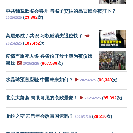
中共独裁欺骗会将开 与骗子交往的高官谁会被打下？
(
23,382
次)
2025/2/25
高层形成了共识 习权威消失退位快了
🖼️
(
187,452
次)
2025/2/25
疫情严重死人多 各省份开放土葬为殡仪馆
减压
🖼️
(
607,538
次)
2025/2/25
水晶球预言应验 中国未来如何？
▶️
(
96,340
次)
2025/2/25
北京大萧条 肉眼可见的衰败景象！
▶️
(
95,392
次)
2025/2/25
龙蛇之变 乙巳年会改写国运吗？
(
26,210
次)
2025/2/25