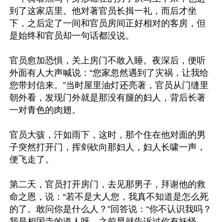
到了这家店里。他对著官员长揖一礼，而后才坐
下，之后定了一间和官员房间正好相对的客房，但
是始终和官员却一句话都没说。

官员愈加恐惧，关上房门不敢入睡。夜深后，便听
外面有人大声喊说：“您家忽然遇到了灾祸，让我给
您带封信来。”当时屋里油灯还亮著，官员从门缝里
朝外看，发现门外就是那没有腿的妇人，背后长著
一对青色的肉翅。

官员大骇，汗如雨下，这时，那个住在他对面的男
子突然打开门，挥剑砍向那妇人，妇人长啸一声，
便飞走了。

第二天，官员打开房门，去见那男子，拜谢他的救
命之恩，说：“若不是大人您，我真不知道是怎么死
的了。敢问你是什么人？”回答说：“你不认识我吗？
我是相国寺的道人呀。之前早就告诉过你有妖怪