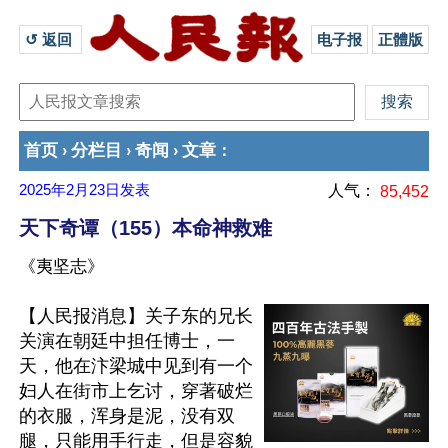
↺ 返回 
电子报
正體版
首页
分栏目
奇闻
文章
›
›
›
：
2025年2月23日
发表
人气：
85,452
天下奇谭（155）本命神救难
《夷坚志》
【人民报消息】关子东的兄长
关演在朝廷中担任博士，一
天，他在汴梁城中见到有一个
妇人在街市上乞讨，穿著破烂
的衣服，浑身是泥，没有双
腿，只能用手行走，但是容貌