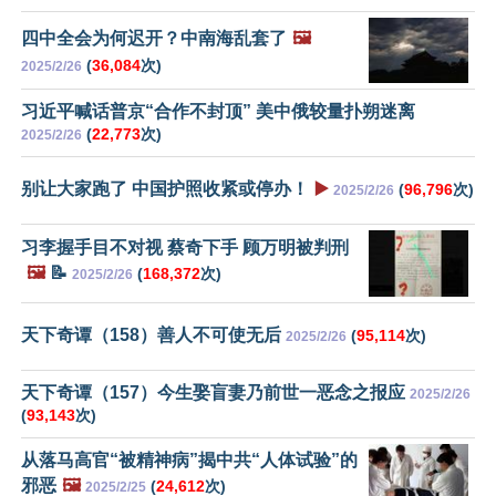
四中全会为何迟开？中南海乱套了
🖼️
(
36,084
次)
2025/2/26
习近平喊话普京“合作不封顶” 美中俄较量扑朔迷离
(
22,773
次)
2025/2/26
别让大家跑了 中国护照收紧或停办！
▶️
(
96,796
次)
2025/2/26
习李握手目不对视 蔡奇下手 顾万明被判刑
🖼️
📝
(
168,372
次)
2025/2/26
天下奇谭（158）善人不可使无后
(
95,114
次)
2025/2/26
天下奇谭（157）今生娶盲妻乃前世一恶念之报应
2025/2/26
(
93,143
次)
从落马高官“被精神病”揭中共“人体试验”的
邪恶
🖼️
(
24,612
次)
2025/2/25