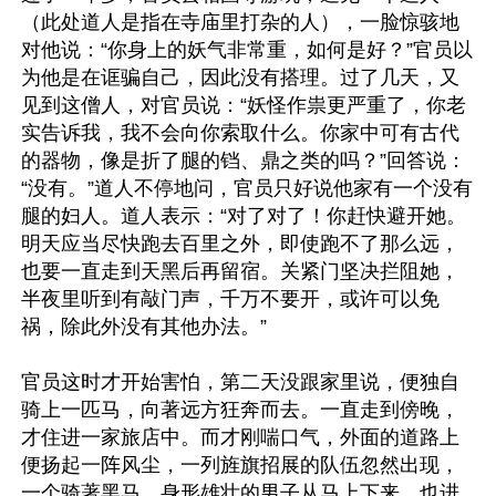
（此处道人是指在寺庙里打杂的人），一脸惊骇地
对他说：“你身上的妖气非常重，如何是好？”官员以
为他是在诓骗自己，因此没有搭理。过了几天，又
见到这僧人，对官员说：“妖怪作祟更严重了，你老
实告诉我，我不会向你索取什么。你家中可有古代
的器物，像是折了腿的铛、鼎之类的吗？”回答说：
“没有。”道人不停地问，官员只好说他家有一个没有
腿的妇人。道人表示：“对了对了！你赶快避开她。
明天应当尽快跑去百里之外，即使跑不了那么远，
也要一直走到天黑后再留宿。关紧门坚决拦阻她，
半夜里听到有敲门声，千万不要开，或许可以免
祸，除此外没有其他办法。”

官员这时才开始害怕，第二天没跟家里说，便独自
骑上一匹马，向著远方狂奔而去。一直走到傍晚，
才住进一家旅店中。而才刚喘口气，外面的道路上
便扬起一阵风尘，一列旌旗招展的队伍忽然出现，
一个骑著黑马，身形雄壮的男子从马上下来，也进