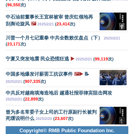
(
96,550
次)
中石油前董事长王宜林被审 曾庆红领地再
刮舆论旋风
🖼️
(
23,414
次)
2025/2/21
川普一个月七记重拳 中共全数败仗盘点（下）
2025/2/21
(
23,171
次)
宁夏又突发地震 民众恐慌狂逃
▶️
(
99,119
次)
2025/2/21
中国多地爆发讨薪罢工抗议事件
🖼️▶️
📝
(
907,335
次)
2025/2/21
中共反对越南填海造地后 越通社报菲律宾阻击网攻
(
22,899
次)
2025/2/21
曾为多名常委子女上司的工行原副行长被判
死缓说明什么
(
23,607
次)
2025/2/20
Copyright© RMB Public Foundation Inc.