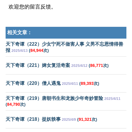
欢迎您的留言反馈。
相关文章：
天下奇谭（222）少女宁死不做害人事 义男不忘恩情得善
报
(
84,944
次)
2025/4/13
天下奇谭（221）婢女复活奇案
(
86,771
次)
2025/4/12
天下奇谭（220）僧人遇鬼
(
89,393
次)
2025/4/11
天下奇谭（219）唐朝书生和龙族少年奇妙冒险
2025/4/11
(
84,790
次)
天下奇谭（218）捉妖轶事
(
91,321
次)
2025/4/9