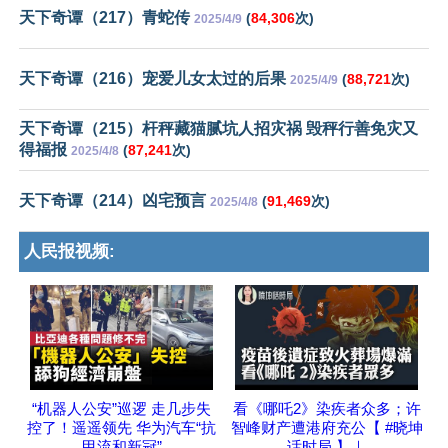
天下奇谭（217）青蛇传
(
84,306
次)
2025/4/9
天下奇谭（216）宠爱儿女太过的后果
(
88,721
次)
2025/4/9
天下奇谭（215）杆秤藏猫腻坑人招灾祸 毁秤行善免灾又
得福报
(
87,241
次)
2025/4/8
天下奇谭（214）凶宅预言
(
91,469
次)
2025/4/8
人民报视频:
“机器人公安”巡逻 走几步失
看《哪吒2》染疾者众多；许
控了！遥遥领先 华为汽车“抗
智峰财产遭港府充公【 #晓坤
甲流和新冠”
话时局 】｜