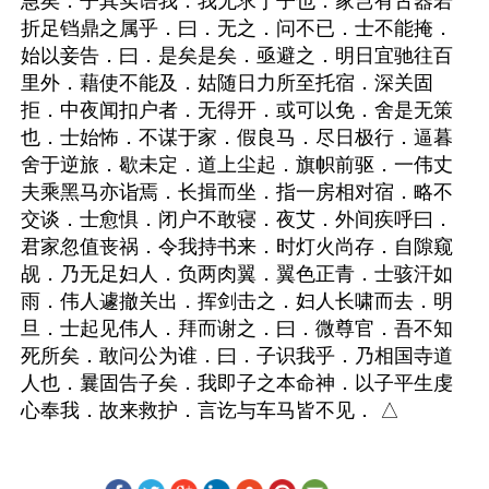
急矣．子其实语我．我无求于子也．家岂有古器若
折足铛鼎之属乎．曰．无之．问不已．士不能掩．
始以妾告．曰．是矣是矣．亟避之．明日宜驰往百
里外．藉使不能及．姑随日力所至托宿．深关固
拒．中夜闻扣户者．无得开．或可以免．舍是无策
也．士始怖．不谋于家．假良马．尽日极行．逼暮
舍于逆旅．歇未定．道上尘起．旗帜前驱．一伟丈
夫乘黑马亦诣焉．长揖而坐．指一房相对宿．略不
交谈．士愈惧．闭户不敢寝．夜艾．外间疾呼曰．
君家忽值丧祸．令我持书来．时灯火尚存．自隙窥
觇．乃无足妇人．负两肉翼．翼色正青．士骇汗如
雨．伟人遽撤关出．挥剑击之．妇人长啸而去．明
旦．士起见伟人．拜而谢之．曰．微尊官．吾不知
死所矣．敢问公为谁．曰．子识我乎．乃相国寺道
人也．曩固告子矣．我即子之本命神．以子平生虔