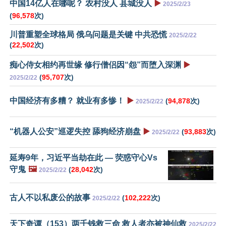
中国14亿人在哪呢？ 农村没人 县城没人
▶️
2025/2/23
(
96,578
次)
川普重塑全球格局 俄乌问题是关键 中共恐慌
2025/2/22
(
22,502
次)
痴心侍女相约再世缘 修行僧侣因“怨”而堕入深渊
▶️
(
95,707
次)
2025/2/22
中国经济有多糟？ 就业有多惨！
▶️
(
94,878
次)
2025/2/22
“机器人公安”巡逻失控 舔狗经济崩盘
▶️
(
93,883
次)
2025/2/22
延寿9年，习近平当劫在此 — 荧惑守心Vs
守鬼
🖼️
(
28,042
次)
2025/2/22
古人不以私废公的故事
(
102,222
次)
2025/2/22
天下奇谭（153）两千钱救三命 救人者亦被神仙救
2025/2/22