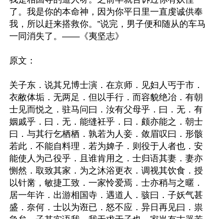
了。我是你的本命神，因为你平日里一直虔诚供奉
我，所以赶来搭救你。”说完，男子便和随从的车马
一同消失了。——《夷坚志》

原文：

关子东．说其兄博士演．在京师．见妇人丐于市．
衣敝体垢．无两足．但以手行．而容貌绝冶．有朝
士见而悦之．驻马问曰．汝有父母乎．曰．无．有
姻戚乎．曰．无．能缝衽乎．曰．颇亦能之．朝士
曰．与其行乞栖栖．孰若为人妾．敛眉叹曰．形骸
若此．不能自料理．若为婢子．则役于人者也．安
能使人为己役乎．且谁肯用之．士归语其妻．妻亦
恻然．取致其家．为之沐浴更衣．调视其饮食．授
以针黹，敏捷工致．一家怜爱焉．士亦稍与之暱．
居一年许．出游相国寺．遇道人．骇曰．子妖气甚
盛．奈何．士以为诳已．怒不应．异日再见曰．祟