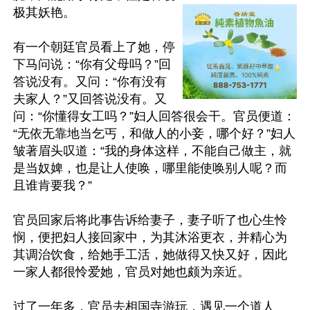
极其妖艳。

有一个朝廷官员看上了她，停
下马问说：“你有父母吗？”回
答说没有。又问：“你有没有
夫家人？”又回答说没有。又
问：“你懂得女工吗？”妇人回答很会干。官员便道：
“无依无靠地当乞丐，和做人的小妾，哪个好？”妇人
皱著眉头叹道：“我的身体这样，不能自己做主，就
是当奴婢，也是让人使唤，哪里能使唤别人呢？而
且谁肯要我？”

官员回家后将此事告诉给妻子，妻子听了也心生怜
悯，便把妇人接回家中，为其沐浴更衣，并精心为
其调治饮食，给她手工活，她做得又快又好，因此
一家人都很怜爱她，官员对她也颇为亲近。

过了一年多，官员去相国寺游玩，遇见一个道人