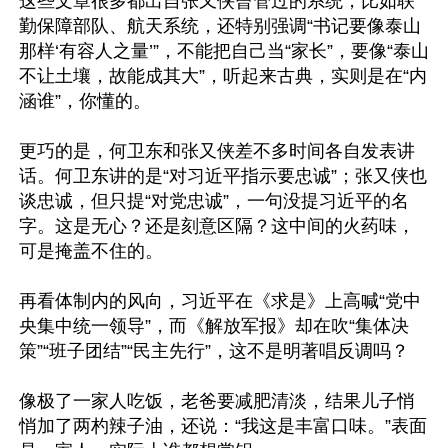
这些文章很多都出自张又侠曾管过的系统，比如联
勤保障部队、航天系统，还特别强调“书记要像泰山
那样‘有容人之量’”，不能把自己当“家长”，要像“泰山
不让土壤，故能成其大”，听起来古典，实则是在“内
涵谁”，你懂的。

更巧的是，何卫东和张又侠差不多时间各自发表讲
话。何卫东讲的是“对习近平指示要忠诚”；张又侠也
谈忠诚，但只提“对党忠诚”，一句没提习近平的名
字。这是无心？还是刻意区隔？这中间的火药味，
可是掩盖不住的。

再看体制内的风向，习近平在《求是》上高喊“党中
央集中统一领导”，而《解放军报》却在吹“集体决
策”“班子团结”“民主先行”，这不是明著唱反调吗？

像极了一家人吃饭，老爸要减肥清淡，结果儿子悄
悄加了两杓辣子油，还说：“我这是丰富口味。”表面