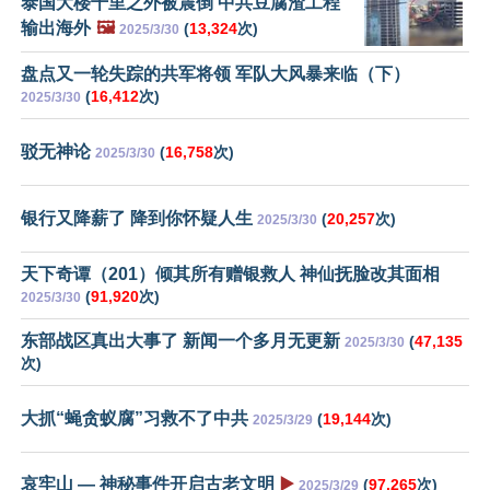
泰国大楼千里之外被震倒 中共豆腐渣工程
输出海外
🖼️
(
13,324
次)
2025/3/30
盘点又一轮失踪的共军将领 军队大风暴来临（下）
(
16,412
次)
2025/3/30
驳无神论
(
16,758
次)
2025/3/30
银行又降薪了 降到你怀疑人生
(
20,257
次)
2025/3/30
天下奇谭（201）倾其所有赠银救人 神仙抚脸改其面相
(
91,920
次)
2025/3/30
东部战区真出大事了 新闻一个多月无更新
(
47,135
2025/3/30
次)
大抓“蝇贪蚁腐”习救不了中共
(
19,144
次)
2025/3/29
哀牢山 — 神秘事件开启古老文明
▶️
(
97,265
次)
2025/3/29