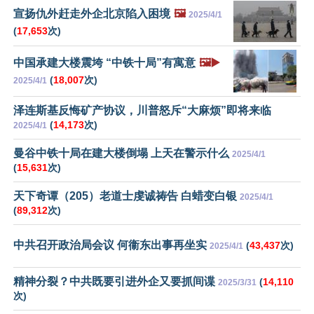
宣扬仇外赶走外企北京陷入困境
🖼️
2025/4/1
(
17,653
次)
中国承建大楼震垮 “中铁十局”有寓意
🖼️▶️
(
18,007
次)
2025/4/1
泽连斯基反悔矿产协议，川普怒斥“大麻烦”即将来临
(
14,173
次)
2025/4/1
曼谷中铁十局在建大楼倒塌 上天在警示什么
2025/4/1
(
15,631
次)
天下奇谭（205）老道士虔诚祷告 白蜡变白银
2025/4/1
(
89,312
次)
中共召开政治局会议 何衞东出事再坐实
(
43,437
次)
2025/4/1
精神分裂？中共既要引进外企又要抓间谍
(
14,110
2025/3/31
次)