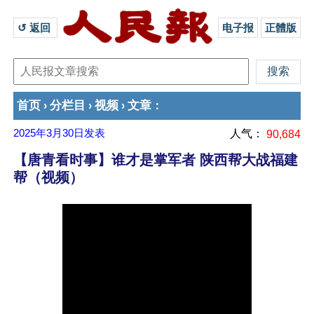
↺ 返回 
电子报
正體版
首页
分栏目
视频
文章
›
›
›
：
2025年3月30日
发表
人气：
90,684
【唐青看时事】谁才是掌军者 陕西帮大战福建
帮（视频）