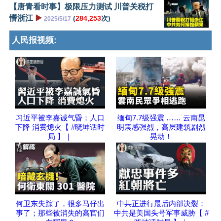
【唐青看时事】极限压力测试 川普关税打
懵浙江
▶️
(
284,253
次)
2025/5/17
人民报视频:
习近平被李嘉诚气昏；人口
缅甸7.7级强震 …… 云南昆
下降 消费熄火【 #晓坤话时
明震感强烈，高层建筑剧烈
局 】｜
晃动！
何卫东失踪了，很多马仔出
中共正进行最后内部决裂；
事了；那些被消失的高官们
中共是美国头号军事威胁【 #