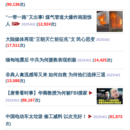
(
90,136
次)
“一带一路”又出事! 煤气管道大爆炸画面惊
人
🖼️▶️
(
12,924
次)
2025/4/2
大陆媒体再现“王朝灭亡前征兆”文 民心思变
2025/4/1
(
17,511
次)
缅甸地震后 中共为何援救表现积极
(
14,425
次)
2025/4/1
非典人禽流感等又来 如何自救 为何他们选择三退
2025/4/1
(
13,088
次)
【唐青看时事】华裔教授为何被FBI搜家
▶️
(
88,167
次)
2025/4/1
中国电动车太垃圾 偷工减料 以次充好！
▶️
(
91,873
2025/4/1
次)