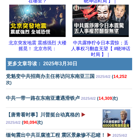
在哪里？
晓坤话时局 】｜
北京突发地震 震感强烈 大楼
中共露狰狞令日本震惊；丢
摇晃！ 北京市民：
人事权习翻盘无望【 #晓坤话
时局 】｜
更多文章导读：
2025年3月30日
党魁变中共招商办主任将访问东南亚三国
(
14,252
2025/4/2
次)
中共一带一路在东南亚遭遇滑铁卢
(
14,309
次)
2025/4/2
【唐青看时事】川普挺台动真格的
▶️
(
90,094
次)
2025/4/2
缅甸震出中共豆腐渣工程 震区景象惨不忍睹！
▶️
2025/4/2