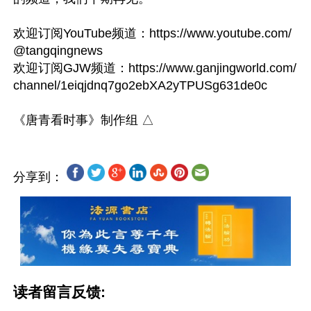
欢迎订阅YouTube频道：https://www.youtube.com/
@tangqingnews

欢迎订阅GJW频道：https://www.ganjingworld.com/
channel/1eiqjdnq7go2ebXA2yTPUSg631de0c

分享到：
读者留言反馈: