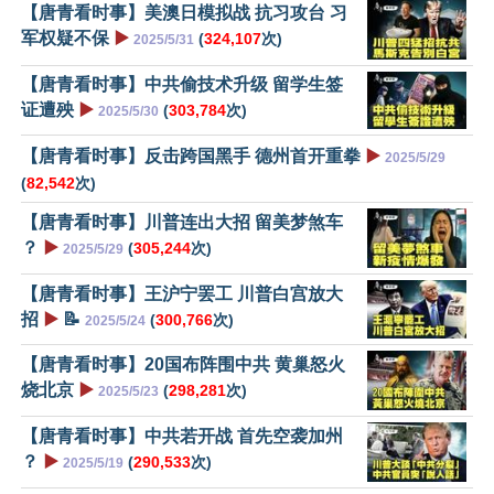
【唐青看时事】美澳日模拟战 抗习攻台 习
军权疑不保
▶️
(
324,107
次)
2025/5/31
【唐青看时事】中共偷技术升级 留学生签
证遭殃
▶️
(
303,784
次)
2025/5/30
【唐青看时事】反击跨国黑手 德州首开重拳
▶️
2025/5/29
(
82,542
次)
【唐青看时事】川普连出大招 留美梦煞车
？
▶️
(
305,244
次)
2025/5/29
【唐青看时事】王沪宁罢工 川普白宫放大
招
▶️
📝
(
300,766
次)
2025/5/24
【唐青看时事】20国布阵围中共 黄巢怒火
烧北京
▶️
(
298,281
次)
2025/5/23
【唐青看时事】中共若开战 首先空袭加州
？
▶️
(
290,533
次)
2025/5/19