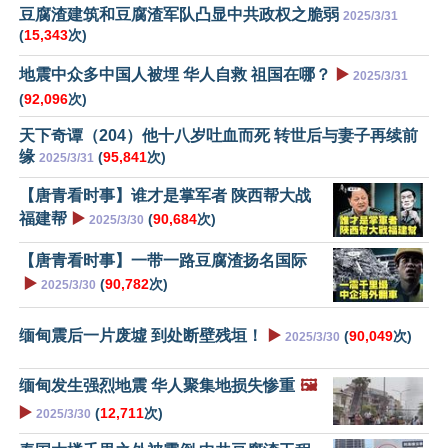
豆腐渣建筑和豆腐渣军队凸显中共政权之脆弱
2025/3/31
(
15,343
次)
地震中众多中国人被埋 华人自救 祖国在哪？
▶️
2025/3/31
(
92,096
次)
天下奇谭（204）他十八岁吐血而死 转世后与妻子再续前
缘
(
95,841
次)
2025/3/31
【唐青看时事】谁才是掌军者 陕西帮大战
福建帮
▶️
(
90,684
次)
2025/3/30
【唐青看时事】一带一路豆腐渣扬名国际
▶️
(
90,782
次)
2025/3/30
缅甸震后一片废墟 到处断壁残垣！
▶️
(
90,049
次)
2025/3/30
缅甸发生强烈地震 华人聚集地损失惨重
🖼️
▶️
(
12,711
次)
2025/3/30