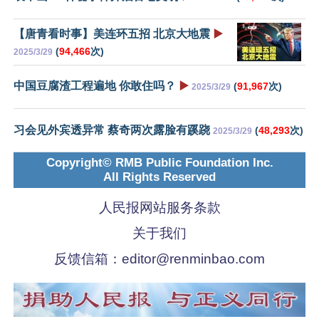
【唐青看时事】美连环五招 北京大地震
▶️
(
94,466
次)
2025/3/29
中国豆腐渣工程遍地 你敢住吗？
▶️
(
91,967
次)
2025/3/29
习会见外宾透异常 蔡奇两次露脸有蹊跷
(
48,293
次)
2025/3/29
Copyright© RMB Public Foundation Inc.
All Rights Reserved
人民报网站服务条款
关于我们
反馈信箱：
editor@renminbao.com