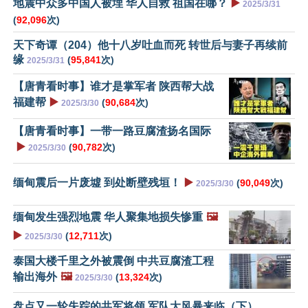
地震中众多中国人被埋 华人自救 祖国在哪？
▶️
2025/3/31
(
92,096
次)
天下奇谭（204）他十八岁吐血而死 转世后与妻子再续前
缘
(
95,841
次)
2025/3/31
【唐青看时事】谁才是掌军者 陕西帮大战
福建帮
▶️
(
90,684
次)
2025/3/30
【唐青看时事】一带一路豆腐渣扬名国际
▶️
(
90,782
次)
2025/3/30
缅甸震后一片废墟 到处断壁残垣！
▶️
(
90,049
次)
2025/3/30
缅甸发生强烈地震 华人聚集地损失惨重
🖼️
▶️
(
12,711
次)
2025/3/30
泰国大楼千里之外被震倒 中共豆腐渣工程
输出海外
🖼️
(
13,324
次)
2025/3/30
盘点又一轮失踪的共军将领 军队大风暴来临（下）