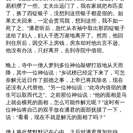
易积攒了一些。丈夫出远门了，我在家就把布匹卖
了，换了四锭银子，没想到这些银子都是假的。如
果丈夫回来，一定会责骂我，想到这些，我不如一
死了之。”潘君听后，急忙从衣袖中取出那四锭银子
送给了妇人，妇人千恩万谢地离开了。然而，他回
到住所后，因交不上房钱，房东却对他出言不逊。
他没有办法，只好离开，去到寺院中借宿。

晚上，寺中一僧人梦到多位神仙敲锣打鼓地从天而
降，其中一位神仙说：“乡试榜已经定下来了，可怎
奈解元近日作了损德之事，上帝已将其除名，现在
还没有人代替他。”另一位神仙说：“此寺内借宿的潘
生可以取而代之”。之前那位神仙说：“他的面相是马
上就会横死的面相，怎么可能作解元呢？”这时有一
位神仙将自己的双手放在潘君的面部抚摸了一下，
说：“看看，现在不就是解元的面相了吗？”

僧人将此梦默默记在心中，之后对潘君厚加款待。