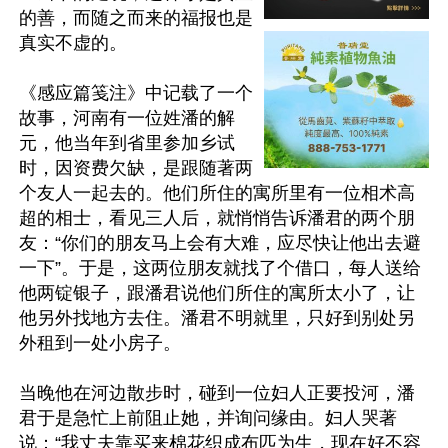
的善，而随之而来的福报也是
真实不虚的。

《感应篇笺注》中记载了一个
故事，河南有一位姓潘的解
元，他当年到省里参加乡试
时，因资费欠缺，是跟随著两
个友人一起去的。他们所住的寓所里有一位相术高
超的相士，看见三人后，就悄悄告诉潘君的两个朋
友：“你们的朋友马上会有大难，应尽快让他出去避
一下”。于是，这两位朋友就找了个借口，每人送给
他两锭银子，跟潘君说他们所住的寓所太小了，让
他另外找地方去住。潘君不明就里，只好到别处另
外租到一处小房子。

当晚他在河边散步时，碰到一位妇人正要投河，潘
君于是急忙上前阻止她，并询问缘由。妇人哭著
说：“我丈夫靠买来棉花织成布匹为生，现在好不容