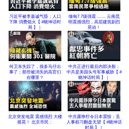
习近平被李嘉诚气昏；人口
缅甸7.7级强震 …… 云南昆
下降 消费熄火【 #晓坤话时
明震感强烈，高层建筑剧烈
局 】｜
晃动！
何卫东失踪了，很多马仔出
中共正进行最后内部决裂；
事了；那些被消失的高官们
中共是美国头号军事威胁【 #
在哪里？
晓坤话时局 】｜
北京突发地震 震感强烈 大楼
中共露狰狞令日本震惊；丢
摇晃！ 北京市民：
人事权习翻盘无望【 #晓坤话
时局 】｜