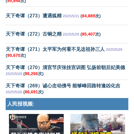
(
95,848
次)
天下奇谭（273）遭遇狐精
(
84,889
次)
2025/5/31
天下奇谭（272）古铜之精
(
85,407
次)
2025/5/29
天下奇谭（271）太平军为何看不见这祖孙三人
2025/5/29
(
90,670
次)
天下奇谭（270）清宫节庆张挂宫训图 弘扬前朝后妃美德
(
86,266
次)
2025/5/28
天下奇谭（269）诚心念动佛号 能够峰回路转逢凶化吉
(
86,691
次)
2025/5/26
人民报视频: