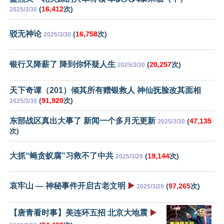
(
16,412
次)
2025/3/30
驳无神论
(
16,758
次)
2025/3/30
银行又降薪了 降到你怀疑人生
(
20,257
次)
2025/3/30
天下奇谭（201）倾其所有赠银救人 神仙抚脸改其面相
(
91,920
次)
2025/3/30
东部战区真出大事了 新闻一个多月无更新
(
47,135
2025/3/30
次)
大抓“蝇贪蚁腐”习救不了中共
(
19,144
次)
2025/3/29
哀牢山 — 神秘事件开启古老文明
▶️
(
97,265
次)
2025/3/29
【唐青看时事】美连环五招 北京大地震
▶️