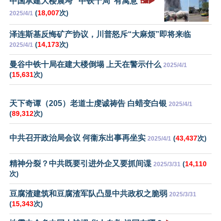
中国承建大楼震垮 “中铁十局”有寓意
🖼️▶️
(
18,007
次)
2025/4/1
泽连斯基反悔矿产协议，川普怒斥“大麻烦”即将来临
(
14,173
次)
2025/4/1
曼谷中铁十局在建大楼倒塌 上天在警示什么
2025/4/1
(
15,631
次)
天下奇谭（205）老道士虔诚祷告 白蜡变白银
2025/4/1
(
89,312
次)
中共召开政治局会议 何衞东出事再坐实
(
43,437
次)
2025/4/1
精神分裂？中共既要引进外企又要抓间谍
(
14,110
2025/3/31
次)
豆腐渣建筑和豆腐渣军队凸显中共政权之脆弱
2025/3/31
(
15,343
次)