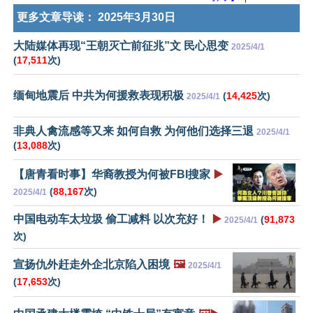
更多文章导读：
2025年3月30日
大陆媒体再现“王朝灭亡前征兆”文 民心思变
2025/4/1
(
17,511
次)
缅甸地震后 中共为何援救表现积极
(
14,425
次)
2025/4/1
非典人禽流感等又来 如何自救 为何他们选择三退
2025/4/1
(
13,088
次)
【唐青看时事】华裔教授为何被FBI搜家
▶️
(
88,167
次)
2025/4/1
中国电动车太垃圾 偷工减料 以次充好！
▶️
(
91,873
2025/4/1
次)
宣扬仇外赶走外企北京陷入困境
🖼️
2025/4/1
(
17,653
次)