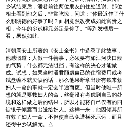
乡试结束后，潘君前往两位朋友的住处道谢。那位
相士看到他之后，非常吃惊，问道：“你最近作了什
么积阴德的好事了吗？面相竟然改变成如此富贵之
相，今年的乡试解元必定是你了。”等到发榜后一
看，果然如此。

清朝周安士所著的《安士全书》中选录了此故事，
他感慨道：人做一件善事，必须要有如江河决口般
的气势，什么都无法阻挡，有这样的决心才能做
成。试想，如果当时潘君顾虑自己的住宿费用或考
试盘缠本就欠缺的话，那么他果断拿出所有钱来救
妇人一命的事就一定会半途而废。但当时他唯一所
想的就是要救妇人的命，丝毫没有考虑到自己的处
境和这样做之后的结果，所以才能将自己仅有的四
锭银子倾囊而出送给妇人。这样一来，他因倾其所
有救了妇人一命，不但使自己免遭横死厄运，而且
还得中乡试解元。△
