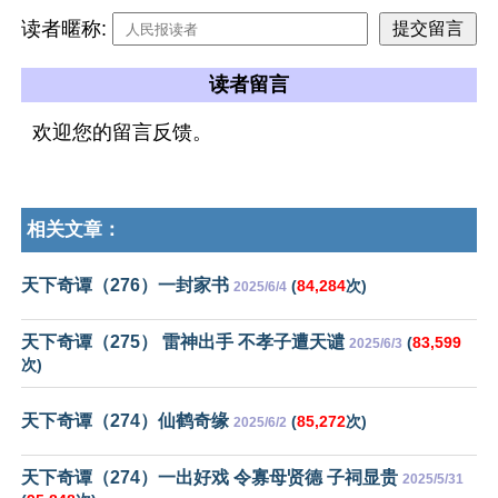
读者暱称:
读者留言
欢迎您的留言反馈。
相关文章：
天下奇谭（276）一封家书
(
84,284
次)
2025/6/4
天下奇谭（275） 雷神出手 不孝子遭天谴
(
83,599
2025/6/3
次)
天下奇谭（274）仙鹤奇缘
(
85,272
次)
2025/6/2
天下奇谭（274）一出好戏 令寡母贤德 子祠显贵
2025/5/31