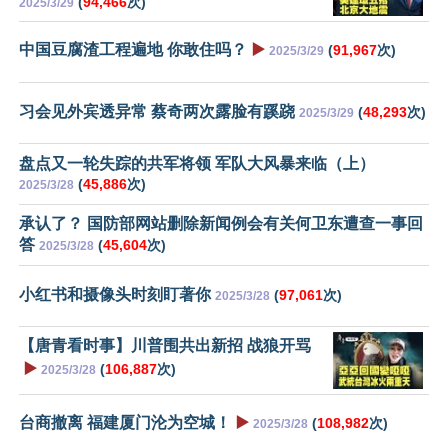
(
94,466
次)
2025/3/29
中国豆腐渣工程遍地 你敢住吗？
▶️
(
91,967
次)
2025/3/29
习会见外宾透异常 蔡奇两次露脸有蹊跷
(
48,293
次)
2025/3/29
盘点又一轮失踪的共军将领 军队大风暴来临（上）
(
45,886
次)
2025/3/28
承认了？ 国防部网站删除新闻例会有关何卫东遭查一事回
答
(
45,604
次)
2025/3/28
小红书和摄像头时刻盯著你
(
97,061
次)
2025/3/28
【唐青看时事】川普围共出新招 战狼开骂
▶️
(
106,887
次)
2025/3/28
台商撤离 福建厦门沦为空城！
▶️
(
108,982
次)
2025/3/28