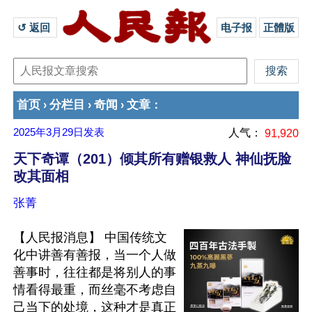
↺ 返回 
电子报
正體版
首页
分栏目
奇闻
文章
›
›
›
：
2025年3月29日
发表
人气：
91,920
天下奇谭（201）倾其所有赠银救人 神仙抚脸
改其面相
张菁
【人民报消息】 中国传统文
化中讲善有善报，当一个人做
善事时，往往都是将别人的事
情看得最重，而丝毫不考虑自
己当下的处境，这种才是真正