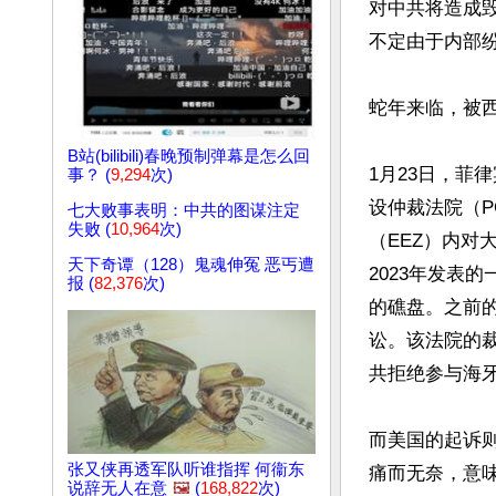
对中共将造成
不定由于内部
蛇年来临，被
B站(bilibili)春晚预制弹幕是怎么回
1月23日，菲律
事？ (
9,294
次)
设仲裁法院（P
七大败事表明：中共的图谋注定
失败 (
10,964
次)
（EEZ）内对
天下奇谭（128）鬼魂伸冤 恶丐遭
2023年发表
报 (
82,376
次)
的礁盘。之前的
讼。该法院的
共拒绝参与海牙
而美国的起诉
张又侠再透军队听谁指挥 何衞东
痛而无奈，意
说辞无人在意
🖼️
(
168,822
次)