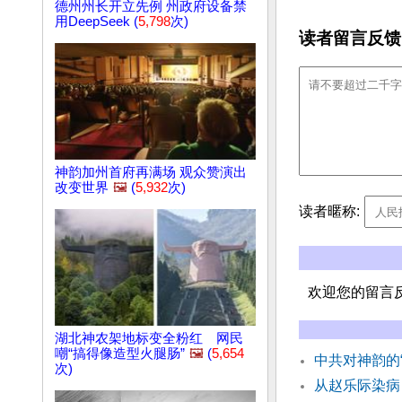
德州州长开立先例 州政府设备禁
用DeepSeek (
5,798
次)
读者留言反馈
神韵加州首府再满场 观众赞演出
改变世界
🖼️
(
5,932
次)
读者暱称:
欢迎您的留言
湖北神农架地标变全粉红 网民
嘲“搞得像造型火腿肠”
🖼️
(
5,654
中共对神韵的
次)
从赵乐际染病