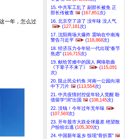
15. 中共军工乱了 副部长被免 正
部长传被查
🖼️
(
167,851
次)
这一年，怎么过
16. 北京空了凉了 没年味 没人气
🖼️▶️
(
127,181
次)
17. 沈阳商场大爆炸 震响在中南海
警告习近平
🖼️▶️
(
118,868
次)
18. 经济压力令年轻一代出现“春节
焦虑” (
116,715
次)
19. 献给苦难中的国人 网络歌曲
《下辈子不来了》
🖼️▶️
(
115,091
次)
20. 阻止民众钓鱼 河南一公园向湖
中下刀片
🖼️
(
113,554
次)
21. 中共疫情封控促年轻人觉醒 盼
借留学“润”出国
🖼️
(
108,145
次)
22. 没钱！今年过年无年味
🖼️▶️
(
107,569
次)
23. 开年股市大跌全球最差 绝望散
户纷纷出逃 (
105,309
次)
24. 中国新年返乡 惊现“骨折票”
🖼️