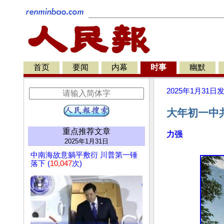
首页
要闻
内幕
时事
幽默
2025年1月31日
大年初一中
重点推荐文章
力强
2025年1月31日
中南海故意躺平敷衍 川普第一锤
落下 (
10,047
次)