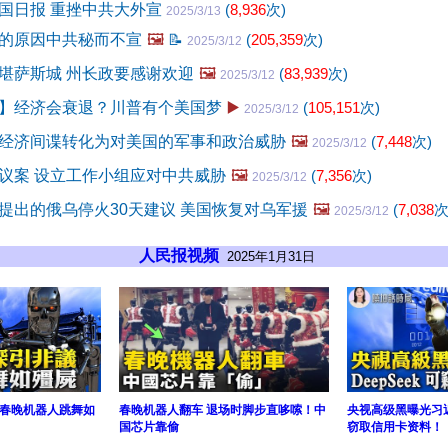
国日报 重挫中共大外宣
(
8,936
次)
2025/3/13
的原因中共秘而不宣
🖼️
📝
(
205,359
次)
2025/3/12
堪萨斯城 州长政要感谢欢迎
🖼️
(
83,939
次)
2025/3/12
】经济会衰退？川普有个美国梦
▶️
(
105,151
次)
2025/3/12
经济间谍转化为对美国的军事和政治威胁
🖼️
(
7,448
次)
2025/3/12
议案 设立工作小组应对中共威胁
🖼️
(
7,356
次)
2025/3/12
提出的俄乌停火30天建议 美国恢复对乌军援
🖼️
(
7,038
次
2025/3/12
人民报视频
2025年1月31日
春晚机器人跳舞如
春晚机器人翻车 退场时脚步直哆嗦！中
央视高级黑曝光习近况
国芯片靠偷
窃取信用卡资料！