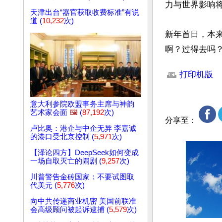
力与世界影响
天津出台“器官获取收费标准”有说
道 (
10,232
次)
新年首日，本
啊？过得去吗
文章网址: http://w
打印机版
意大利参院欧盟事务主席与神韵
艺术家会面
🖼️
(
87,192
次)
分享至：
卢比奥：港企与中企无异 李嘉诚
的港口受北京控制 (
5,971
次)
【泽论四方】DeepSeek如何变成
一场自取灭亡的闹剧 (
9,257
次)
川普警告金砖国家：不要试图取
代美元 (
5,776
次)
向中共传递商业机密 美国前联准
会高级顾问被起诉逮捕 (
5,579
次)