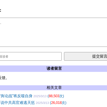
:
读者留言
反馈。
相关文章
“舆论战”将反噬自身
(
88,503
次)
2025/3/13
 说中共高官难逃天惩
(
26,018
次)
2025/3/13