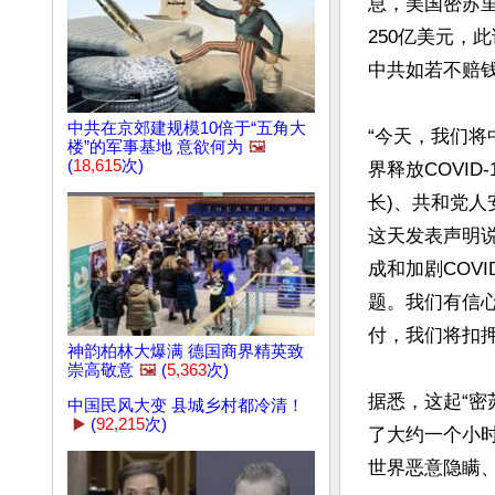
息，美国密苏里
250亿美元，
中共如若不赔钱
中共在京郊建规模10倍于“五角大
“今天，我们
楼”的军事基地 意欲何为
🖼️
(
18,615
次)
界释放COVID
长)、共和党人安德
这天发表声明
成和加剧COV
题。我们有信心
付，我们将扣押
神韵柏林大爆满 德国商界精英致
崇高敬意
🖼️
(
5,363
次)
据悉，这起“
中国民风大变 县城乡村都冷清！
▶️
(
92,215
次)
了大约一个小
世界恶意隐瞒、