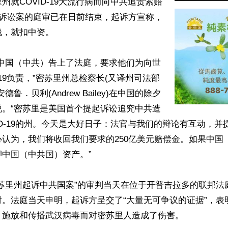
州就COVID-19大流行病而向中共追责索赔
此诉讼案的庭审已在日前结束，起诉方宣称，
，就扣中资。

将中国（中共）告上了法庭，要求他们为向世
-19负责，”密苏里州总检察长(又译州司法部
鲁．贝利(Andrew Bailey)在中国的除夕
说。“密苏里是美国首个提起诉讼追究中共造
ID-19的州。今天是大好日子：法官与我们的辩论有互动，并
认为，我们将收回我们要求的250亿美元赔偿金。如果中国
中国（中共国）资产。”

密苏里州起诉中共国案”的审判当天在位于开普吉拉多的联邦法
时。法庭当天申明，起诉方呈交了“大量无可争议的证据”，表
施放和传播武汉病毒而对密苏里人造成了伤害。
