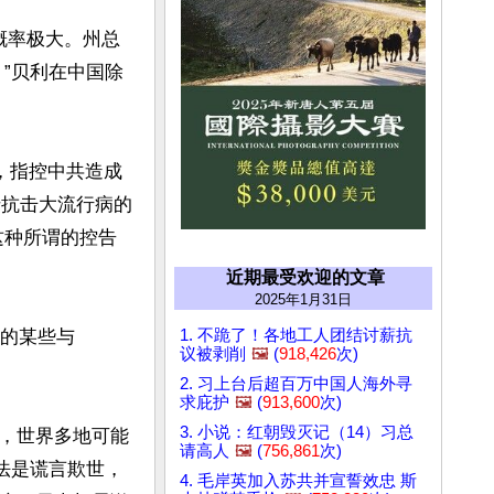
概率极大。州总
”贝利在中国除
，指控中共造成
用于抗击大流行病的
这种所谓的控告
近期最受欢迎的文章
2025年1月31日
取的某些与
1. 不跪了！各地工人团结讨薪抗
议被剥削
🖼️
(
918,426
次)
2. 习上台后超百万中国人海外寻
求庇护
🖼️
(
913,600
次)
3. 小说：红朝毁灭记（14）习总
，世界多地可能
请高人
🖼️
(
756,861
次)
法是谎言欺世，
4. 毛岸英加入苏共并宣誓效忠 斯