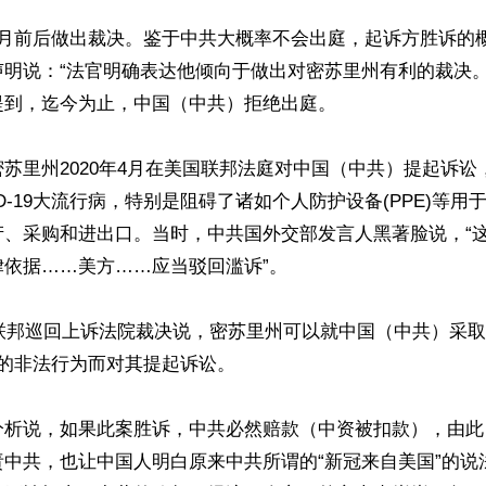
2月前后做出裁决。鉴于中共大概率不会出庭，起诉方胜诉的
声明说：“法官明确表达他倾向于做出对密苏里州有利的裁决。
到，迄今为止，中国（中共）拒绝出庭。

苏里州2020年4月在美国联邦法庭对中国（中共）提起诉讼
ID-19大流行病，特别是阻碍了诸如个人防护设备(PPE)等
产、采购和进出口。当时，中共国外交部发言人黑著脸说，“
依据……美方……应当驳回滥诉”。

家联邦巡回上诉法院裁决说，密苏里州可以就中国（中共）采
有关的非法行为而对其提起诉讼。

分析说，如果此案胜诉，中共必然赔款（中资被扣款），由此
责中共，也让中国人明白原来中共所谓的“新冠来自美国”的说