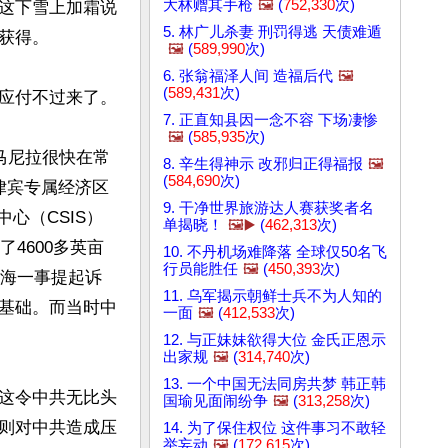
大林赠其手枪
🖼️
(
752,330
次)
这下雪上加霜说
5. 林广儿杀妻 刑罚得逃 天债难遁
得。

🖼️
(
589,990
次)
6. 张翁福泽人间 造福后代
🖼️
(
589,431
次)
应付不过来了。

7. 正直知县因一念不容 下场凄惨
🖼️
(
585,935
次)
示，马尼拉很快在常
8. 辛生得神示 改邪归正得福报
🖼️
(
584,690
次)
律宾专属经济区
9. 干净世界旅游达人赛获奖者名
心（CSIS）
单揭晓！
🖼️▶️
(
462,313
次)
4600多英亩
10. 不丹机场难降落 全球仅50名飞
行员能胜任
🖼️
(
450,393
次)
国海一事提起诉
11. 乌军揭示朝鲜士兵不为人知的
基础。而当时中
一面
🖼️
(
412,533
次)
12. 与正妹妹欲得大位 金氏正恩示
出家规
🖼️
(
314,740
次)
13. 一个中国无法同房共梦 韩正韩
这令中共无比头
国瑜见面闹纷争
🖼️
(
313,258
次)
则对中共造成压
14. 为了保住权位 这件事习不敢轻
举妄动
🖼️
(
172,615
次)