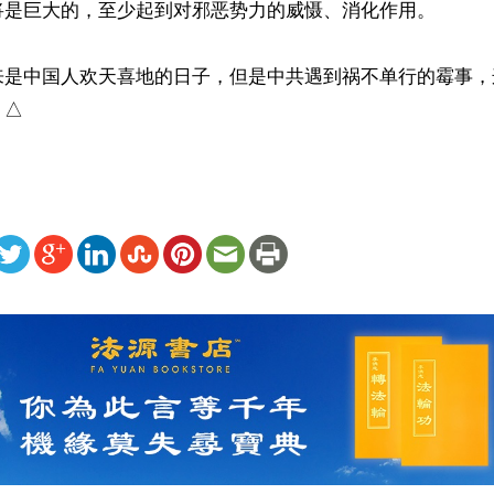
将是巨大的，至少起到对邪恶势力的威慑、消化作用。

来是中国人欢天喜地的日子，但是中共遇到祸不单行的霉事，
？△
ww.renminbao.com/rmb/articles/2025/1/31/88418.html