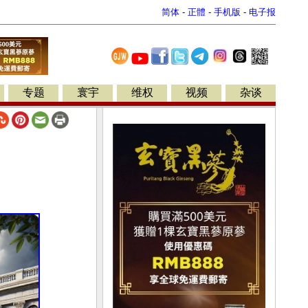
简体
-
正體
-
手机版
-
电子报
专题
寰宇
维权
视频
杂谈