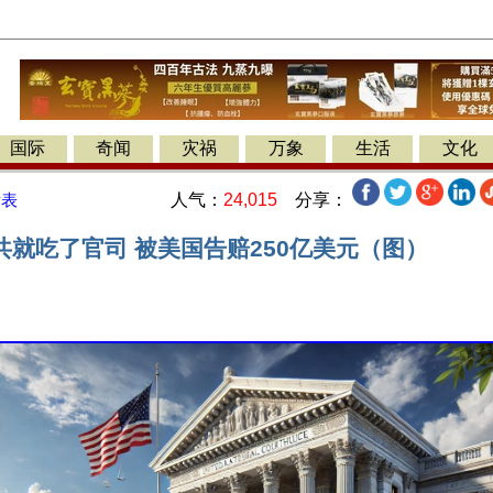
国际
奇闻
灾祸
万象
生活
文化
人气：
24,015
分享：
发表
共就吃了官司 被美国告赔250亿美元（图）