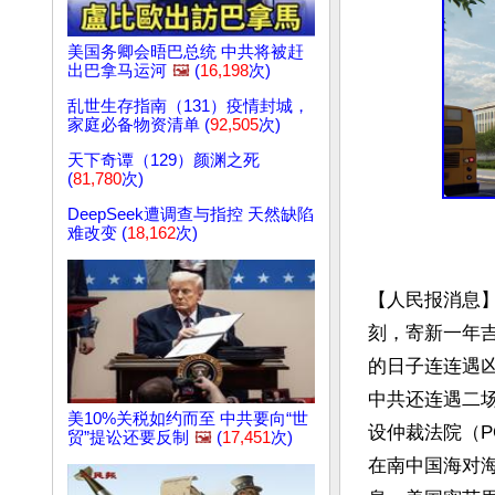
美国务卿会晤巴总统 中共将被赶
出巴拿马运河
🖼️
(
16,198
次)
乱世生存指南（131）疫情封城，
家庭必备物资清单 (
92,505
次)
天下奇谭（129）颜渊之死
(
81,780
次)
DeepSeek遭调查与指控 天然缺陷
难改变 (
18,162
次)
【人民报消息
刻，寄新一年
的日子连连遇
中共还连遇二
美10%关税如约而至 中共要向“世
设仲裁法院（P
贸”提讼还要反制
🖼️
(
17,451
次)
在南中国海对