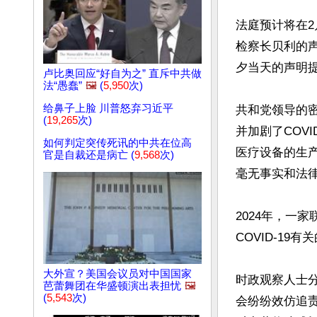
法庭预计将在
检察长贝利的
夕当天的声明提
卢比奥回应“好自为之” 直斥中共做
法“愚蠢”
🖼️
(
5,950
次)
给鼻子上脸 川普怒弃习近平
共和党领导的密
(
19,265
次)
并加剧了COV
如何判定突传死讯的中共在位高
医疗设备的生
官是自裁还是病亡 (
9,568
次)
毫无事实和法律
2024年，一
COVID-19
大外宣？美国会议员对中国国家
时政观察人士
芭蕾舞团在华盛顿演出表担忧
🖼️
(
5,543
次)
会纷纷效仿追