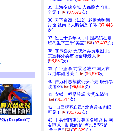
35. 上海变成空城 人都跑光 年味
全无！
▶️
(
97,672
次)
36. 天下奇谭（112）老僧劝种德
改命 钱尚书未听祸及子孙 (
97,446
次)
37. 过去十多年来，中国妈妈在塞
班岛生下三千“美宝”
🖼️
(
97,437
次)
38. 丧事喜办 无视外卖员艰困 北
京宣称外卖市场全球最大
▶️
(
96,857
次)
)
39. 百业萧条 前景迷茫 中国人哀
叹过年如过关！
▶️
(
96,670
次)
40. 传万科总裁被公安带走 股价暴
跌逾8%
🖼️
(
96,618
次)
41. 安徽一桥梁垮塌 大货车坠河
🖼️
(
96,547
次)
42. “自己玩死自己” 北京萧条肉眼
可见！
▶️
(
95,762
次)
43. 中共悄悄更改美国务卿译名 网
；DeepSeek可
友嘲讽：制裁的是“卢比奥”不是
“鲁比奥”
🖼️
(
95,629
次)