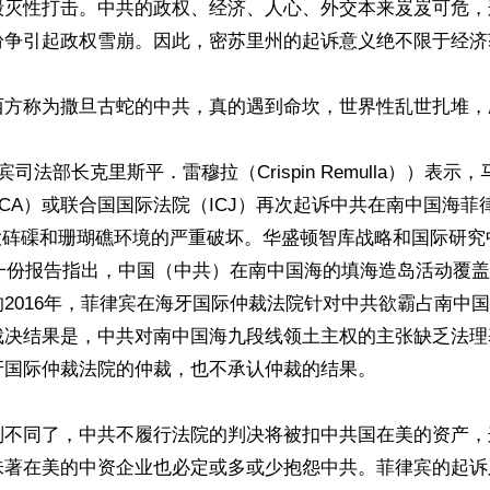
毁灭性打击。中共的政权、经济、人心、外交本来岌岌可危，
纷争引起政权雪崩。因此，密苏里州的起诉意义绝不限于经济获
西方称为撒旦古蛇的中共，真的遇到命坎，世界性乱世扎堆，
宾司法部长克里斯平．雷穆拉（Crispin Remulla））表
CA）或联合国国际法院（ICJ）再次起诉中共在南中国海菲
大砗磲和珊瑚礁环境的严重破坏。华盛顿智库战略和国际研究中
的一份报告指出，中国（中共）在南中国海的填海造岛活动覆盖了
2016年，菲律宾在海牙国际仲裁法院针对中共欲霸占南中
裁决结果是，中共对南中国海九段线领土主权的主张缺乏法理
国际仲裁法院的仲裁，也不承认仲裁的结果。

则不同了，中共不履行法院的判决将被扣中共国在美的资产，
味著在美的中资企业也必定或多或少抱怨中共。菲律宾的起诉