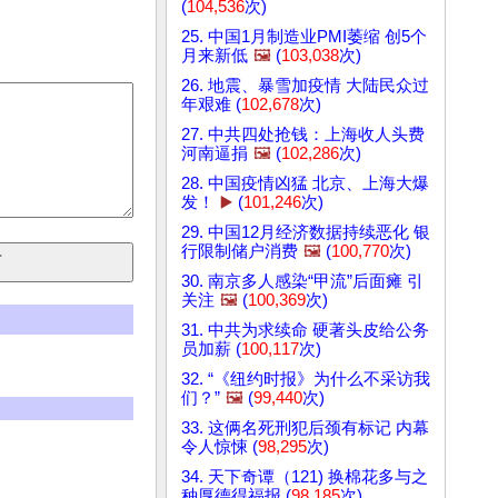
(
104,536
次)
25. 中国1月制造业PMI萎缩 创5个
月来新低
🖼️
(
103,038
次)
26. 地震、暴雪加疫情 大陆民众过
年艰难 (
102,678
次)
27. 中共四处抢钱：上海收人头费
河南逼捐
🖼️
(
102,286
次)
28. 中国疫情凶猛 北京、上海大爆
发！
▶️
(
101,246
次)
29. 中国12月经济数据持续恶化 银
行限制储户消费
🖼️
(
100,770
次)
30. 南京多人感染“甲流”后面瘫 引
关注
🖼️
(
100,369
次)
31. 中共为求续命 硬著头皮给公务
员加薪 (
100,117
次)
32. “《纽约时报》为什么不采访我
们？”
🖼️
(
99,440
次)
33. 这俩名死刑犯后颈有标记 内幕
令人惊悚 (
98,295
次)
34. 天下奇谭（121) 换棉花多与之
种厚德得福报 (
98,185
次)