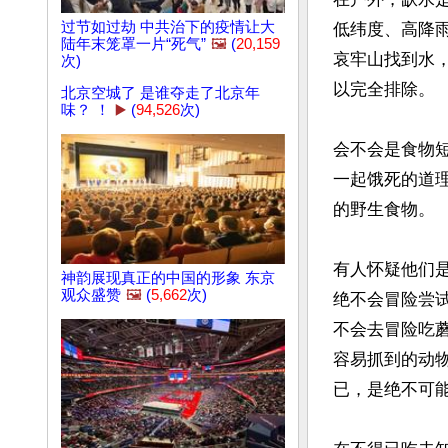
过节如过劫 中共治下的疫情让大
低纬度、高降
陆年末笼罩一片“死气”
🖼️
(
20,159
哀牢山找到水
次)
以完全排除。

北京空城了 是谁夺走了北京年
味？ ！
▶️
(
94,526
次)
会不会是食物
一起饿死的道
的野生食物。

有人怀疑他们
神韵展现真正的中国的形象 东京
观众盛赞
🖼️
(
5,662
次)
绝不会冒险尝
不会去冒险吃
容易抓到的动
已，是绝不可能