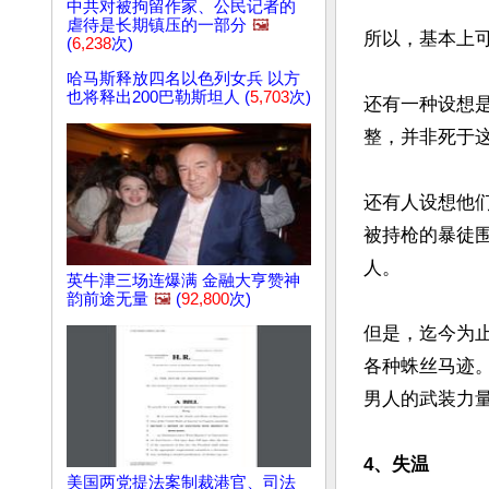
中共对被拘留作家、公民记者的
虐待是长期镇压的一部分
🖼️
所以，基本上可
(
6,238
次)
哈马斯释放四名以色列女兵 以方
也将释出200巴勒斯坦人 (
5,703
次)
还有一种设想
整，并非死于这
还有人设想他
被持枪的暴徒
人。

英牛津三场连爆满 金融大亨赞神
韵前途无量
🖼️
(
92,800
次)
但是，迄今为
各种蛛丝马迹
男人的武装力量
4、失温
美国两党提法案制裁港官、司法