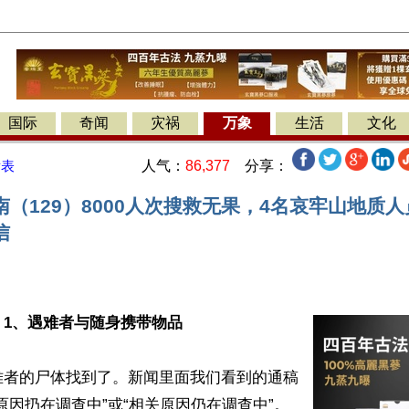
国际
奇闻
灾祸
万象
生活
文化
人气：
86,377
分享：
发表
（129）8000人次搜救无果，4名哀牢山地质
信
】
1、遇难者与随身携带物品
难者的尸体找到了。新闻里面我们看到的通稿
原因扔在调查中”或“相关原因仍在调查中”。