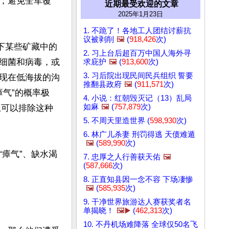
，避免全军覆
近期最受欢迎的文章
2025年1月23日
1. 不跪了！各地工人团结讨薪抗
议被剥削
🖼️
(
918,426
次)
下某些矿藏中的
2. 习上台后超百万中国人海外寻
细菌和病毒，或
求庇护
🖼️
(
913,600
次)
3. 习后院出现民间民兵组织 誓要
出现在低海拔的沟
推翻县政府
🖼️
(
911,571
次)
瘴气”的概率极
4. 小说：红朝毁灭记（13）乱局
如麻
🖼️
(
757,879
次)
上可以排除这种
5. 不周天里造世界 (
598,930
次)
6. 林广儿杀妻 刑罚得逃 天债难遁
🖼️
(
589,990
次)
瘴气”、缺水渴
7. 忠厚之人行善获天佑
🖼️
(
587,666
次)
8. 正直知县因一念不容 下场凄惨
🖼️
(
585,935
次)
9. 干净世界旅游达人赛获奖者名
单揭晓！
🖼️▶️
(
462,313
次)
10. 不丹机场难降落 全球仅50名飞