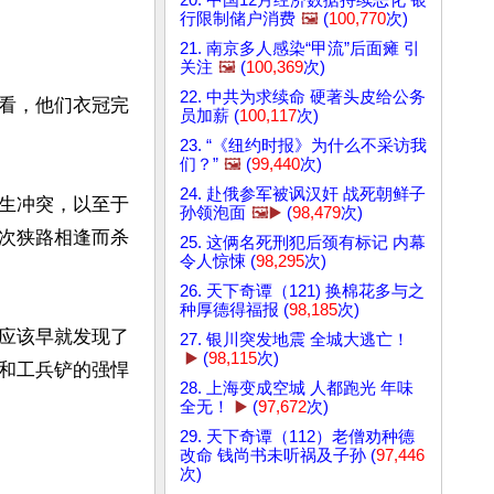
20. 中国12月经济数据持续恶化 银
行限制储户消费
🖼️
(
100,770
次)
21. 南京多人感染“甲流”后面瘫 引
关注
🖼️
(
100,369
次)
22. 中共为求续命 硬著头皮给公务
看，他们衣冠完
员加薪 (
100,117
次)
23. “《纽约时报》为什么不采访我
们？”
🖼️
(
99,440
次)
24. 赴俄参军被讽汉奸 战死朝鲜子
生冲突，以至于
孙领泡面
🖼️▶️
(
98,479
次)
次狭路相逢而杀
25. 这俩名死刑犯后颈有标记 内幕
令人惊悚 (
98,295
次)
26. 天下奇谭（121) 换棉花多与之
种厚德得福报 (
98,185
次)
应该早就发现了
27. 银川突发地震 全城大逃亡！
▶️
(
98,115
次)
和工兵铲的强悍
28. 上海变成空城 人都跑光 年味
全无！
▶️
(
97,672
次)
29. 天下奇谭（112）老僧劝种德
改命 钱尚书未听祸及子孙 (
97,446
次)