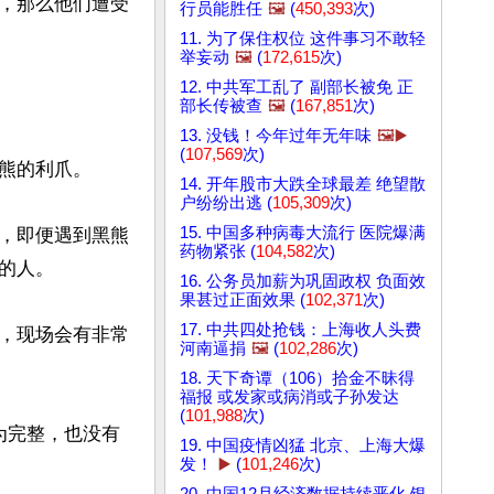
，那么他们遭受
行员能胜任
🖼️
(
450,393
次)
11. 为了保住权位 这件事习不敢轻
举妄动
🖼️
(
172,615
次)
12. 中共军工乱了 副部长被免 正
部长传被查
🖼️
(
167,851
次)
13. 没钱！今年过年无年味
🖼️▶️
(
107,569
次)
熊的利爪。

14. 开年股市大跌全球最差 绝望散
户纷纷出逃 (
105,309
次)
15. 中国多种病毒大流行 医院爆满
，即便遇到黑熊
药物紧张 (
104,582
次)
人。

16. 公务员加薪为巩固政权 负面效
果甚过正面效果 (
102,371
次)
17. 中共四处抢钱：上海收人头费
，现场会有非常
河南逼捐
🖼️
(
102,286
次)
18. 天下奇谭（106）拾金不昧得
福报 或发家或病消或子孙发达
(
101,988
次)
为完整，也没有
19. 中国疫情凶猛 北京、上海大爆
发！
▶️
(
101,246
次)