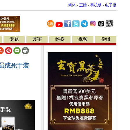
简体
-
正體
-
手机版
-
电子报
专题
寰宇
维权
视频
杂谈
人员或死于装