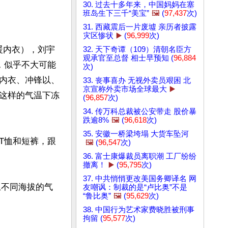
30. 过去十多年来，中国妈妈在塞
班岛生下三千“美宝”
🖼️
(
97,437
次)
31. 西藏震后一片废墟 亲历者披露
灾区惨状
▶️
(
96,999
次)
暖内衣），刘宇
32. 天下奇谭（109）清朝名臣方
观承官至总督 相士早预知 (
96,884
，似乎不大可能
次)
内衣、冲锋以、
33. 丧事喜办 无视外卖员艰困 北
京宣称外卖市场全球最大
▶️
这样的气温下冻
(
96,857
次)
34. 传万科总裁被公安带走 股价暴
跌逾8%
🖼️
(
96,618
次)
35. 安徽一桥梁垮塌 大货车坠河
T恤和短裤，跟
🖼️
(
96,547
次)
36. 富士康爆裁员离职潮 工厂纷纷
撤离！
▶️
(
95,795
次)
37. 中共悄悄更改美国务卿译名 网
上不同海拔的气
友嘲讽：制裁的是“卢比奥”不是
“鲁比奥”
🖼️
(
95,629
次)
38. 中国行为艺术家费晓胜被刑事
拘留 (
95,577
次)