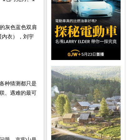
板的灰色蓝色双肩
暖内衣），刘宇
各种猜测都只是
联、遇难的最可
问题。哀牢山是