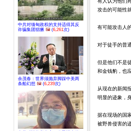
有人认为他们
攻击的可能性就
中共对缅甸政权的支持适得其反
有可能攻击人的
诈骗集团猖獗
🖼️
(
6,261
次)
对于徒手的普
但是他们不是
和金钱豹，也
余茂春：世界须抛弃脚踩中美两
条船幻想
🖼️
(
6,239
次)
从现在的新闻
明显的迹象，
据在现场的国
被野兽侵害的迹