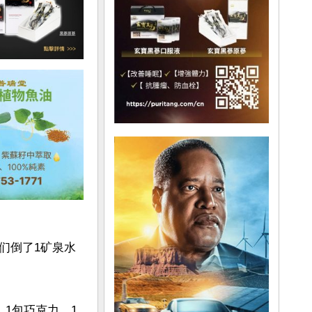
们倒了1矿泉水
1包巧克力、1