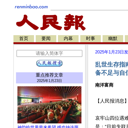
首页
要闻
内幕
时事
幽默
2025年1月23日
乱世生存指南
备不足与自
重点推荐文章
2025年1月23日
南洋富商
【人民报消息
哀牢山四位遇
是：“目前失联
神韵给世界带来希望 维也纳连两