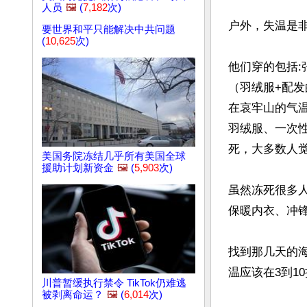
人员
🖼️
(
7,182
次)
户外，失温是非
要世界和平只能解决中共问题
(
10,625
次)
他们穿的包括:
（羽绒服+配
在哀牢山的气
羽绒服、一次
死，大多数人觉
美国务院冻结几乎所有美国全球
援助计划新资金
🖼️
(
5,903
次)
虽然冻死很多
保暖内衣、冲锋
找到那几天的海
温应该在3到10
川普暂缓执行禁令 TikTok仍难逃
被剥离命运？
🖼️
(
6,014
次)