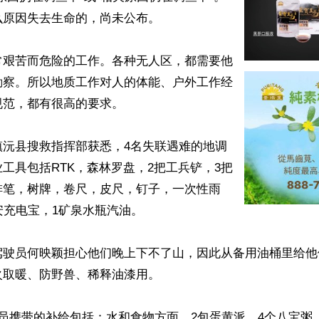
原因失去生命的，尚未公布。

常艰苦而危险的工作。各种无人区，都需要他
勘察。所以地质工作对人的体能、户外工作经
范，都有很高的要求。

镇沅县搜救指挥部获悉，4名失联遇难的地调
工具包括RTK，森林罗盘，2把工兵铲，3把
排笔，树牌，卷尺，皮尺，钉子，一次性雨
安充电宝，1矿泉水瓶汽油。

驾驶员何映颖担心他们晚上下不了山，因此从备用油桶里给他
取暖、防野兽、稀释油漆用。

员携带的补给包括：水和食物方面，2包蛋黄派、4个八宝粥、