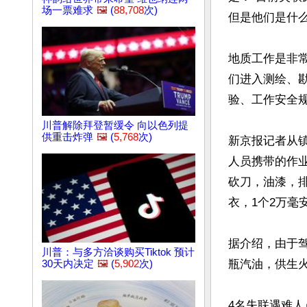
场一票难求
🖼️
(
88,708
次)
但是他们是什么
地质工作是非
们进入测绘、
验、工作安全规
川普解除拜登暂缓令 向以色列提
供重击炸弹
🖼️
(
5,768
次)
新京报记者从
人员携带的作业
砍刀，油漆，
衣，1个2万毫
据介绍，由于
川普：与多方洽谈购买Tiktok 预计
瓶汽油，供生火
30天内决定
🖼️
(
5,902
次)
4名失联遇难人