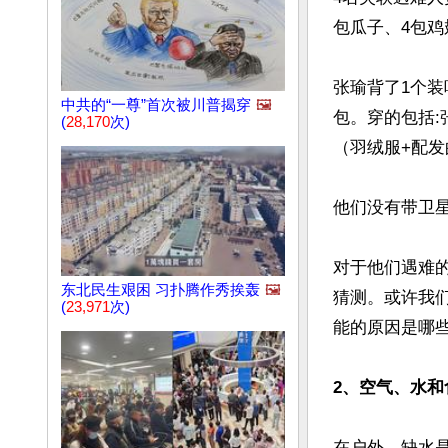
包瓜子、4包鸡
张瑜背了1个
中共的“一尊”首次被川普揭穿
🖼️
包。穿的包括:
(
28,170
次)
（羽绒服+配发
他们没有带卫星
对于他们遇难
东北民生艰困 习扑腾作秀挨轰
🖼️
猜测。或许我
(
23,971
次)
能的原因是哪些
2、空气、水和
在户外，缺水