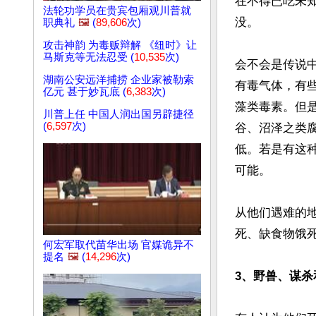
在不得已吃未
法轮功学员在贵宾包厢观川普就
没。

职典礼
🖼️
(
89,606
次)
攻击神韵 为毒贩辩解 《纽时》让
马斯克等无法忍受 (
10,535
次)
会不会是传说
湖南公安远洋捕捞 企业家被勒索
有毒气体，有
亿元 甚于妙瓦底 (
6,383
次)
藻类毒素。但是
川普上任 中国人润出国另辟捷径
(
6,597
次)
谷、沼泽之类腐
低。若是有这种
可能。

从他们遇难的
死、缺食物饿死
何宏军取代苗华出场 官媒诡异不
提名
🖼️
(
14,296
次)
3、野兽、谋杀