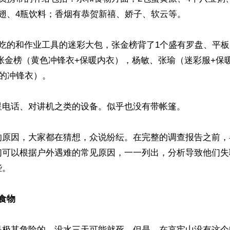
翅、4瓶饮料；香烟有恭贺新禧、娇子、软云等。

装吃的和作业工具的迷彩大包，张金榜背了1个盛有罗盘、平
张金榜（黄色冲锋衣+保暖内衣），杨敏、张瑜（迷彩服+保
的冲锋衣）。

电话、对讲机之类的设备。似乎也没有带帐篷。

的原因，大家都在猜想，众说纷纭。在完整的调查报告之前，
们可以根据户外遇难的常见原因，一一列出，分析导致他们失
。

食物
是极其危险的。没水三天可能就死。但是，在哀牢山没有这个