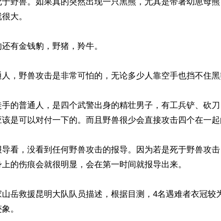
死于野兽。如果真的突然出现一只黑熊，尤其是带著幼崽母熊
很大。

还有金钱豹，野猪，羚牛。

通人，野兽攻击是非常可怕的，无论多少人靠空手也挡不住黑
徒手的普通人，是四个武警出身的精壮男子，有工兵铲、砍刀
应该是可以对付一下的。而且野兽很少会直接攻击四个在一起的
报导看，没看到任何野兽攻击的报导。因为若是死于野兽攻击
身上的伤痕会就很明显，会在第一时间就报导出来。

家山岳救援昆明大队队员描述，根据目测，4名遇难者衣冠较
象。
